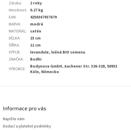
Záruka
:
2 roky
Hmotnost
:
0.27 kg
EAN
:
4250367937679
BARVA
:
modrá
MATERIÁL
:
satén
DÉLKA
:
23 cm
ŠÍŘKA
:
11 cm
VÝPLŇ
:
levandule, lněná BIO semena
ZNAČKA
:
Bodhi
Bodynova GmbH, Aachener Str. 326-328, 50933
VÝROBCE
:
Köln, Německo
Z
á
p
a
Informace pro vás
t
Napište nám
í
Dodací a platební podmínky