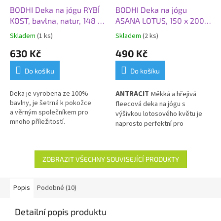
BODHI Deka na jógu RYBÍ
BODHI Deka na jógu
KOST, bavlna, natur, 148 x
ASANA LOTUS, 150 x 200
215 cm
cm, antracit
Skladem
(1 ks)
Skladem
(2 ks)
630 Kč
490 Kč
Do košíku
Do košíku
Deka je vyrobena ze 100%
ANTRACIT
Měkká a hřejivá
bavlny, je šetrná k pokožce
fleecová deka na jógu s
a
věrným společníkem pro
výšivkou lotosového květu
je
mnoho příležitostí.
naprosto perfektní pro
závěrečnou šávasanu. Ale
deka
neslouží jen k přikrývání,
můžete ji srolovat a začlenit do
ZOBRAZIT VŠECHNY SOUVISEJÍCÍ PRODUKTY
své jógové praxe jako pomůcku.
Popis
Podobné (10)
Detailní popis produktu