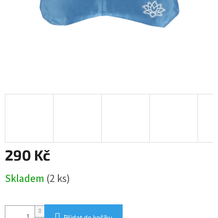
290 Kč
Měrná
Skladem
(2 ks)
cena:
Přidat do košíku