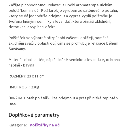
Zažijte plnohodnotnou relaxaci s Bodhi aromaterapeutickým
polštářkem na oči. Polštářek je vyroben ze saténového potahu,
který se dá jednoduše odejmout a vyprat. Výplň polštářku je
tvořena lněnými semínky a levandulí, která přináší zklidnění,
detoxikaci a vypínací efekt.
Polštářek se výborně přizpůsobí vašemu obličeji, pomáhá
zklidnění svalů v oblasti očí, čímž se prohlubuje relaxace během
Šavásany.
Materiál: obal - satén, náplň - lněné semínko a levandule, ochrana
náplně - bavlna
ROZMĚRY: 23 x 11 cm
HMOTNOST: 230g
ÚDRŽBA: Potah polštářku lze odejmout a prát při nízké teplotě v
ruce.
Doplňkové parametry
Kategorie
:
Polštářky na oči