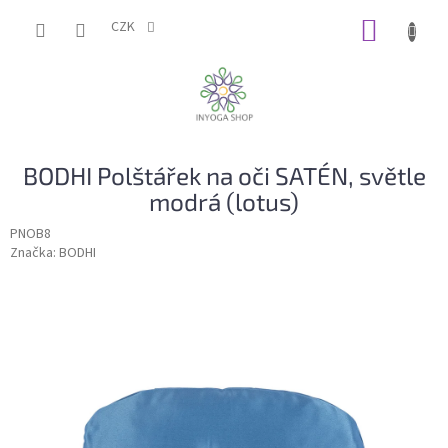
Přejít
NÁKUP
na
CZK
obsah
KOŠÍK
BODHI Polštářek na oči SATÉN, světle
modrá (lotus)
PNOB8
Značka:
BODHI