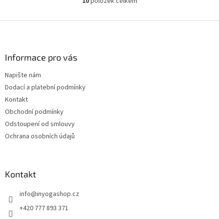
10
položek celkem
O
v
l
Z
á
á
d
p
a
a
Informace pro vás
c
t
í
Napište nám
í
p
Dodací a platební podmínky
r
v
Kontakt
k
Obchodní podmínky
y
Odstoupení od smlouvy
v
ý
Ochrana osobních údajů
p
i
s
u
Kontakt
info
@
inyogashop.cz
+420 777 893 371