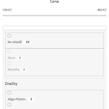
Cena
r
o
190
Kč
480
Kč
d
u
k
t
ů
Na skladě
10
Akce
0
Novinka
0
Značky
Align-Pilates
3