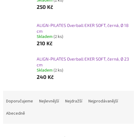
Skladem
(2 ks)
250 Kč
ALIGN-PILATES Overball EXER SOFT, černá, Ø 18
cm
Skladem
(2 ks)
210 Kč
ALIGN-PILATES Overball EXER SOFT, černá, Ø 23
cm
Skladem
(2 ks)
240 Kč
Ř
a
Doporučujeme
Nejlevnější
Nejdražší
Nejprodávanější
z
e
Abecedně
n
í
p