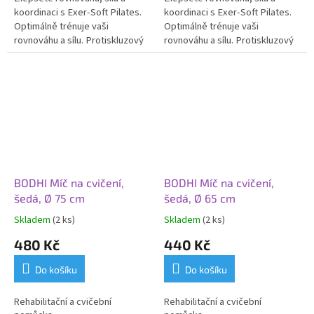
koordinaci s Exer-Soft Pilates.
koordinaci s Exer-Soft Pilates.
O
ptimálně trénuje vaši
O
ptimálně trénuje vaši
rovnováhu a sílu. Protiskluzový
rovnováhu a sílu. Protiskluzový
a lehký.
a lehký.
BODHI Míč na cvičení,
BODHI Míč na cvičení,
šedá, Ø 75 cm
šedá, Ø 65 cm
Skladem
(2 ks)
Skladem
(2 ks)
480 Kč
440 Kč
Do košíku
Do košíku
Rehabilitační a cvičební
Rehabilitační a cvičební