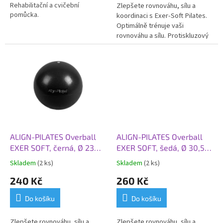
Rehabilitační a cvičební
Zlepšete rovnováhu, sílu a
pomůcka.
koordinaci s Exer-Soft Pilates.
O
ptimálně trénuje vaši
rovnováhu a sílu. Protiskluzový
a lehký.
ALIGN-PILATES Overball
ALIGN-PILATES Overball
EXER SOFT, černá, Ø 23
EXER SOFT, šedá, Ø 30,5
cm
cm
Skladem
(2 ks)
Skladem
(2 ks)
240 Kč
260 Kč
Do košíku
Do košíku
Zlepšete rovnováhu, sílu a
Zlepšete rovnováhu, sílu a