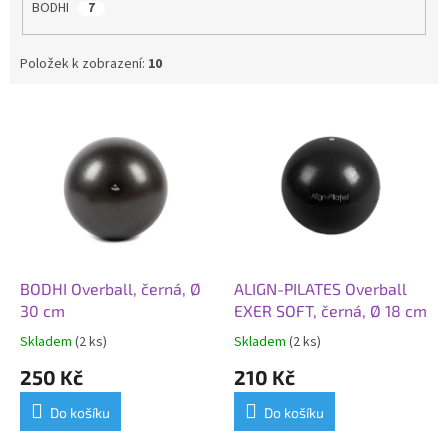
BODHI
7
Položek k zobrazení:
10
V
ý
p
i
s
p
r
o
d
BODHI Overball, černá, Ø
ALIGN-PILATES Overball
u
30 cm
EXER SOFT, černá, Ø 18 cm
k
Skladem
(2 ks)
Skladem
(2 ks)
t
250 Kč
210 Kč
ů
Do košíku
Do košíku