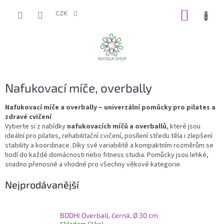
Přejít
NÁKUP
na
CZK
obsah
KOŠÍK
Nafukovací míče, overbally
Nafukovací míče a overbally – univerzální pomůcky pro pilates a
zdravé cvičení
Vyberte si z nabídky
nafukovacích míčů a overballů
, které jsou
ideální pro pilates, rehabilitační cvičení, posílení středu těla i zlepšení
stability a koordinace. Díky své variabilitě a kompaktním rozměrům se
hodí do každé domácnosti nebo fitness studia. Pomůcky jsou lehké,
snadno přenosné a vhodné pro všechny věkové kategorie.
Nejprodávanější
BODHI Overball, černá, Ø 30 cm