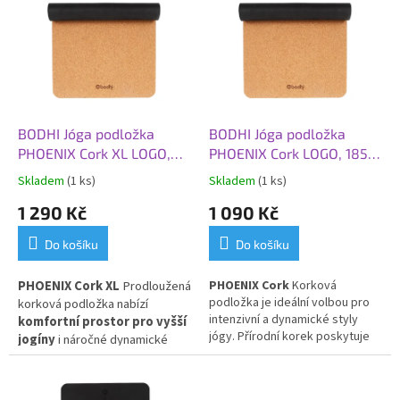
p
i
s
p
r
o
d
BODHI Jóga podložka
BODHI Jóga podložka
u
PHOENIX Cork XL LOGO,
PHOENIX Cork LOGO, 185 x
k
200 x 66 x 0,4 cm, korek
66 x 0,4 cm, korek
Skladem
(1 ks)
Skladem
(1 ks)
t
1 290 Kč
1 090 Kč
ů
Do košíku
Do košíku
PHOENIX Cork XL
Prodloužená
PHOENIX Cork
Korková
podložka je ideální volbou pro
korková podložka nabízí
intenzivní a dynamické styly
komfortní prostor pro vyšší
jógy. Přírodní korek poskytuje
jogíny
i náročné dynamické
extra přilnavost
, která se
cvičení. Přírodní korek s
zvyšuje s mírou pocení. Povrch
antibakteriální
úpravou
je
přirozeně antibakteriální
,
zvyšuje svou přilnavost s mírou