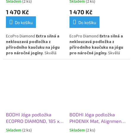
Skladem
(2 ks)
Skladem
(2 ks)
1 470 Kč
1 470 Kč
Do košíku
Do košíku
EcoPro Diamond
Extra silná a
EcoPro Diamond
Extra silná a
neklouzavá podložka z
neklouzavá podložka z
přírodního kaučuku na jógu
přírodního kaučuku na jógu
pro náročné jogíny
. Skvělá
pro náročné jogíny.
Skvělá
volba pro Vás, kteří dáváte
volba pro Vás, kteří dáváte
přednost přírodním materiálům!
přednost přírodním materiálům!
BODHI Jóga podložka
BODHI Jóga podložka
ECOPRO DIAMOND, 185 x
PHOENIX Mat, Alignment
60 x 0,6 cm, modrá
Yantra, 185 x 66 x 0,4 cm,
Skladem
(2 ks)
Skladem
(2 ks)