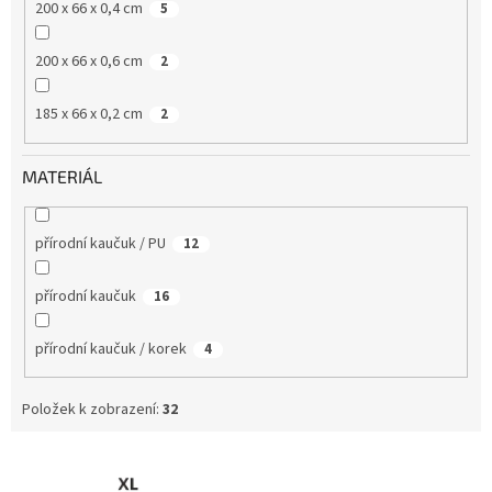
200 x 66 x 0,4 cm
5
200 x 66 x 0,6 cm
2
185 x 66 x 0,2 cm
2
MATERIÁL
přírodní kaučuk / PU
12
přírodní kaučuk
16
přírodní kaučuk / korek
4
Položek k zobrazení:
32
V
ý