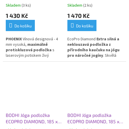
185 x 66 x 0,4 cm, vínová
60 x 0,6 cm, zelená
Skladem
(3 ks)
Skladem
(2 ks)
1 430 Kč
1 470 Kč
Do košíku
Do košíku
PHOENIX
Vínová designová - 4
EcoPro Diamond
Extra silná a
mm vysoká,
maximálně
neklouzavá podložka z
protiskluzová podložka
s
přírodního kaučuku na jógu
laserovým potiskem živý
pro náročné jogíny
. Skvělá
květ. PU a přírodní kaučuk
volba pro Vás, kteří dáváte
přednost přírodním materiálům!
BODHI Jóga podložka
BODHI Jóga podložka
ECOPRO DIAMOND, 185 x
ECOPRO DIAMOND, 185 x
60 x 0,6 cm, šedá tmavá
60 x 0,6 cm, fialová