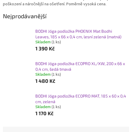
poškození a náročnější na ošetření. Poměrně vysoká cena.
Nejprodávanější
BODHI Jóga podložka PHOENIX Mat Bodhi
Leaves, 185 x 66 x 0,4 cm, lesní zelená (matná)
Skladem
(1 ks)
1 390 Kč
BODHI Jóga podložka ECOPRO XL/XW, 200 x 66 x
0,4 cm, šedá tmavá
Skladem
(1 ks)
1 480 Kč
BODHI Jóga podložka ECOPRO MAT, 185 x 60 x 0,4
cm, zelená
Skladem
(1 ks)
1 170 Kč
Ř