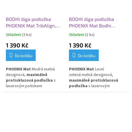
BODHI Jóga podložka
BODHI Jóga podložka
PHOENIX Mat TribAlign,
PHOENIX Mat Bodhi
185 x 66 x 0,4 cm, modrá
Leaves, 185 x 66 x 0,4 cm,
Skladem
(3 ks)
Skladem
(1 ks)
(matná)
lesní zelená (matná)
1 390 Kč
1 390 Kč
Do košíku
Do košíku
PHOENIX Mat
Modrá matná
PHOENIX Mat
Lesní
designová,
maximálně
zelená matná designová,
protiskluzová podložka
s
maximálně protiskluzová
laserovým potiskem
podložka
s laserovým
TribAlign
.
Přírodní kaučuk s PU
potiskem listy Bodhi
.
Přírodní
povlakem.
kaučuk s PU povlakem.