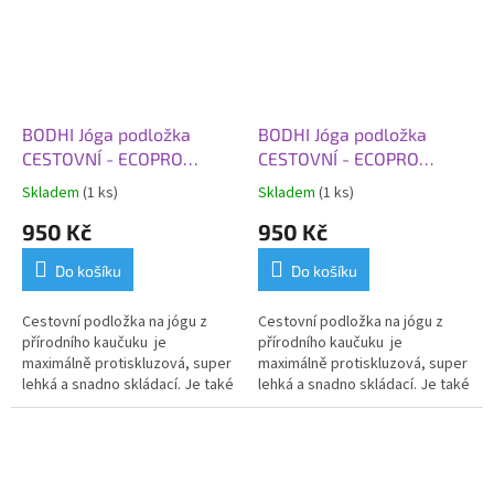
BODHI Jóga podložka
BODHI Jóga podložka
CESTOVNÍ - ECOPRO
CESTOVNÍ - ECOPRO
TRAVEL, 185x60x0,13 cm,
TRAVEL, 185x60x0,13 cm,
Skladem
(1 ks)
Skladem
(1 ks)
fialová
modrá
950 Kč
950 Kč
Do košíku
Do košíku
Cestovní podložka na jógu z
Cestovní podložka na jógu z
přírodního kaučuku je
přírodního kaučuku je
maximálně protiskluzová, super
maximálně protiskluzová, super
lehká a snadno skládací.
Je také
lehká a snadno skládací.
Je také
ideální jako protiskluzový a
ideální jako protiskluzový a
hygienický kryt na vaši praxi v
hygienický kryt na vaši praxi v
jógových studiích.
jógových studiích.