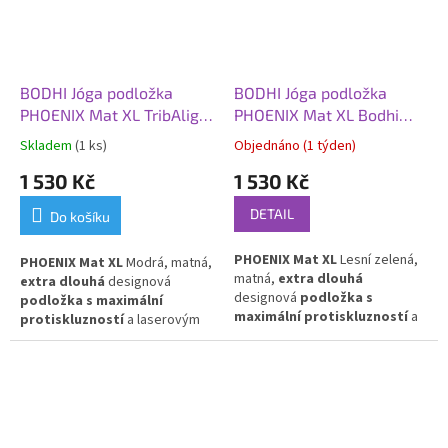
BODHI Jóga podložka
BODHI Jóga podložka
PHOENIX Mat XL TribAlign,
PHOENIX Mat XL Bodhi
200 x 66 x 0,4 cm, modrá
Leaves, 200 x 66 x 0,4 cm,
Skladem
(1 ks)
Objednáno (1 týden)
(matná)
lesní zelená (matná)
1 530 Kč
1 530 Kč
DETAIL
Do košíku
PHOENIX Mat XL
Lesní zelená,
PHOENIX Mat XL
Modrá, matná,
matná,
extra dlouhá
extra dlouhá
designová
designová
podložka s
podložka s maximální
maximální protiskluzností
a
protiskluzností
a laserovým
laserovým potiskem listů Bodhi.
potiskem TribAlign. Vyrobena z
Vyrobena z přírodního kaučuku s
přírodního kaučuku s PU
PU povlakem.
povlakem.