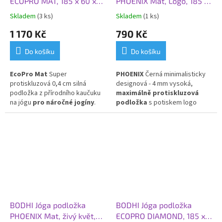
ECOPRO MAT, 185 x 60 x
PHOENIX Mat, Logo, 185 x
0,4 cm, modrá
66 x 0,4 cm, černá
Skladem
(3 ks)
Skladem
(1 ks)
1 170 Kč
790 Kč
Do košíku
Do košíku
EcoPro Mat
Super
PHOENIX
Černá minimalisticky
protiskluzová 0,4 cm silná
designová - 4 mm vysoká,
podložka z přírodního kaučuku
maximálně protiskluzová
na jógu
pro náročné jogíny
.
podložka
s potiskem logo
Skvělá volba pro Vás, kteří
"bodhi". PU a přírodní kaučuk
dáváte přednost přírodním
materiálům!
BODHI Jóga podložka
BODHI Jóga podložka
PHOENIX Mat, živý květ,
ECOPRO DIAMOND, 185 x