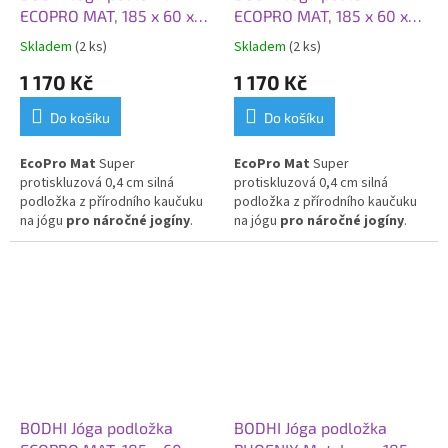
ECOPRO MAT, 185 x 60 x
ECOPRO MAT, 185 x 60 x
0,4 cm, šedá tmavá
0,4 cm, fialová
Skladem
(2 ks)
Skladem
(2 ks)
1 170 Kč
1 170 Kč
Do košíku
Do košíku
EcoPro Mat
Super
EcoPro Mat
Super
protiskluzová 0,4 cm silná
protiskluzová 0,4 cm silná
podložka z přírodního kaučuku
podložka z přírodního kaučuku
na jógu
pro náročné jogíny
.
na jógu
pro náročné jogíny
.
Skvělá volba pro Vás, kteří
Skvělá volba pro Vás, kteří
dáváte přednost přírodním
dáváte přednost přírodním
materiálům!
materiálům!
BODHI Jóga podložka
BODHI Jóga podložka