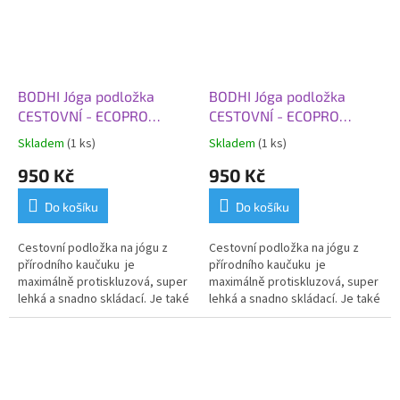
BODHI Jóga podložka
BODHI Jóga podložka
CESTOVNÍ - ECOPRO
CESTOVNÍ - ECOPRO
TRAVEL, 185x60x0,13 cm,
TRAVEL, 185x60x0,13 cm,
Skladem
(1 ks)
Skladem
(1 ks)
zelená
šedá
950 Kč
950 Kč
Do košíku
Do košíku
Cestovní podložka na jógu z
Cestovní podložka na jógu z
přírodního kaučuku je
přírodního kaučuku je
maximálně protiskluzová, super
maximálně protiskluzová, super
lehká a snadno skládací.
Je také
lehká a snadno skládací.
Je také
ideální jako protiskluzový a
ideální jako protiskluzový a
hygienický kryt na vaši praxi v
hygienický kryt na vaši praxi v
jógových studiích.
jógových studiích.