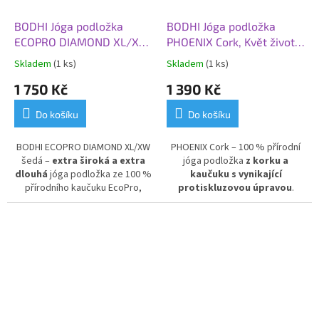
BODHI Jóga podložka
BODHI Jóga podložka
ECOPRO DIAMOND XL/XW,
PHOENIX Cork, Květ života,
200 x 66 x 0,6 cm, šedá
185 x 66 x 0,4 cm, korek
Skladem
(1 ks)
Skladem
(1 ks)
tmavá
1 750 Kč
1 390 Kč
Do košíku
Do košíku
BODHI ECOPRO DIAMOND XL/XW
PHOENIX Cork – 100 % přírodní
šedá –
extra široká a extra
jóga podložka
z korku a
dlouhá
jóga podložka ze 100 %
kaučuku s vynikající
přírodního kaučuku EcoPro,
protiskluzovou úpravou
.
rozměry 200 x 66 x 0,6 cm.
Antibakteriální podložka na
Ideální pro vysoké jogíny a
jógu, která
odpuzuje
ty, kteří hledají více
nečistoty i zápach
. Praktický a
prostoru během cvičení.
stylový design ideální pro jógu,
Pohodlná, ekologická a odolná
pilates i fitness. Ekologická a
podložka pro všechny úrovně
odolná korková podložka
pro
jógy.
maximální pohodlí a
bezpečnost při cvičení.