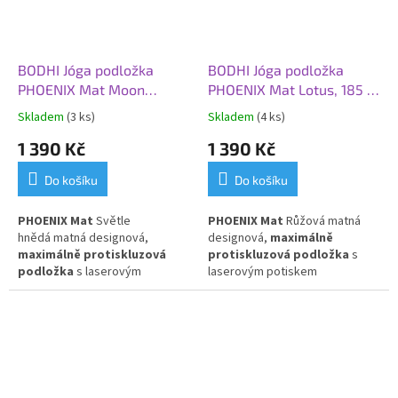
BODHI Jóga podložka
BODHI Jóga podložka
PHOENIX Mat Moon
PHOENIX Mat Lotus, 185 x
Phases, 185 x 66 x 0,4 cm,
66 x 0,4 cm, růže (matná)
Skladem
(3 ks)
Skladem
(4 ks)
světle hnědá (matná)
1 390 Kč
1 390 Kč
Do košíku
Do košíku
PHOENIX Mat
Světle
PHOENIX Mat
Růžová matná
hnědá matná designová,
designová,
maximálně
maximálně protiskluzová
protiskluzová podložka
s
podložka
s laserovým
laserovým potiskem
potiskem fáze měsíce
.
Přírodní
Lotus
.
Přírodní kaučuk s PU
kaučuk s PU povlakem.
povlakem.