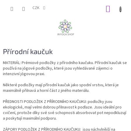
Přejít
NÁKUP
na
CZK
obsah
KOŠÍK
Přírodní kaučuk
MATERIÁL: Prémiové podložky z přírodního kaučuku. Přírodní kaučuk se
používá na jógové podložky, které jsou vyhledávané zájemci o
intenzivní jógovou praxi.
Některé podložky mají přírodní kaučuk jako spodní vrstvu, která je
maximálně přilnavá a horní část z jiného materiálu.
PŘEDNOSTI PODLOŽEK Z PŘÍRODNÍHO KAUČUKU: podložky jsou
ekologické, mají velmi dobrou přilnavost k podlaze. Jsou ideální pro
cvičení, protože díky své své schopnosti absorbovat pot nepodkluzují
a poskytují maximální podporu.
ZÁPORY PODLOŽEK Z PŘÍRODNÍHO KAUČUKU:
jsou náchylnější na