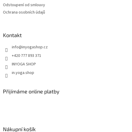
y
Odstoupení od smlouvy
v
ý
Ochrana osobních údajů
p
i
s
u
Kontakt
info
@
inyogashop.cz
+420 777 893 371
INYOGA SHOP
in.yoga.shop
Přijímáme online platby
Nákupní košík