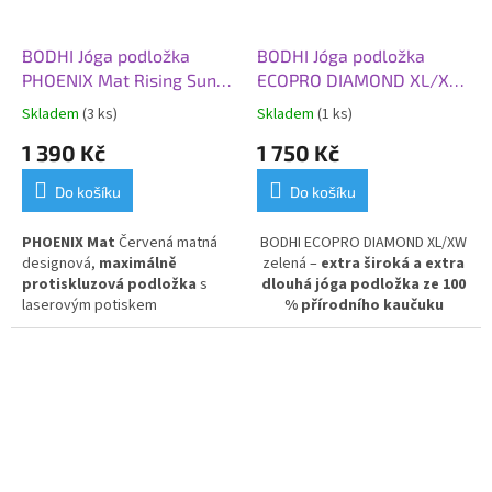
BODHI Jóga podložka
BODHI Jóga podložka
PHOENIX Mat Rising Sun,
ECOPRO DIAMOND XL/XW,
185 x 66 x 0,4 cm, čevená
200 x 66 x 0,6 cm, zelená
Skladem
(3 ks)
Skladem
(1 ks)
země (matná)
1 390 Kč
1 750 Kč
Do košíku
Do košíku
PHOENIX Mat
Červená matná
BODHI ECOPRO DIAMOND XL/XW
designová,
maximálně
zelená –
extra široká a extra
protiskluzová podložka
s
dlouhá jóga podložka ze 100
laserovým potiskem
% přírodního kaučuku
v
ycházejícího slunce.
Přírodní
EcoPro, rozměry 200 x 66 x 0,6
kaučuk s PU povlakem.
cm.
Ideální volba pro vysoké
jogí
ny a všechny, kdo chtějí
více prostoru při cvičení.
Pohodlná, ekologická a odolná
podložka s elegantním zeleným
designem pro maximální
komfort a podporu.