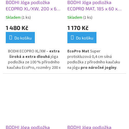
BODHI Jóga podložka
BODHI Jóga podložka
ECOPRO XL/XW, 200 x 66
ECOPRO MAT, 185 x 60 x
x 0,4 cm, šedá tmavá
0,4 cm, zelená
Skladem
(1 ks)
Skladem
(1 ks)
1 480 Kč
1 170 Kč
Do košíku
Do košíku
BODHI ECOPRO XL/XW –
extra
EcoPro Mat
Super
široká a extra dlouhá
jóga
protiskluzová 0,4 cm silná
podložka ze 100 % přírodního
podložka z přírodního kaučuku
kaučuku EcoPro, rozměry 200 x
na jógu
pro náročné jogíny
.
66 x 0,4 cm.
Ideální pro vysoké
Skvělá volba pro Vás, kteří
jogíny a ty, kteří hledají více
dáváte přednost přírodním
prostoru během cvičení.
materiálům!
Pohodlná, ekologická a odolná
podložka pro všechny úrovně
jógy.
BODHI Jóga podložka
BODHI Jóga podložka