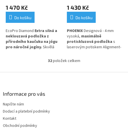
černá
1 470 Kč
1 430 Kč
Do košíku
Do košíku
EcoPro Diamond
Extra silná a
PHOENIX
Designová - 4 mm
neklouzavá podložka z
vysoká,
maximálně
přírodního kaučuku na jógu
protiskluzová podložka
s
pro náročné jogíny.
Skvělá
laserovým potiskem Alignment-
volba pro Vás, kteří dáváte
Yantra. PU a přírodní kaučuk
přednost přírodním materiálům!
32
položek celkem
O
v
l
Z
á
á
d
p
a
a
Informace pro vás
c
t
í
Napište nám
í
p
Dodací a platební podmínky
r
v
Kontakt
k
Obchodní podmínky