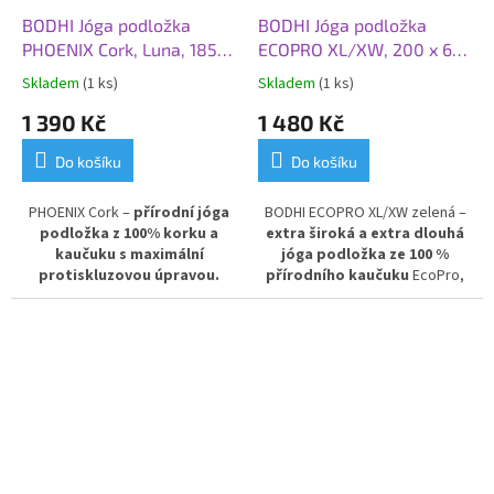
BODHI Jóga podložka
BODHI Jóga podložka
PHOENIX Cork, Luna, 185 x
ECOPRO XL/XW, 200 x 66
66 x 0,4 cm, korek
x 0,4 cm, zelená
Skladem
(1 ks)
Skladem
(1 ks)
1 390 Kč
1 480 Kč
Do košíku
Do košíku
PHOENIX Cork –
přírodní jóga
BODHI ECOPRO XL/XW zelená –
podložka z 100% korku a
extra široká a extra dlouhá
kaučuku s maximální
jóga podložka ze 100 %
protiskluzovou úpravou.
přírodního kaučuku
EcoPro,
Antibakteriální a odolná vůči
rozměry 200 x 66 x 0,4 cm.
nečistotám i zápachu. Elegantní
Ideální volba pro vysoké
a praktický design zajišťuje
jogí
ny a všechny, kdo chtějí
komfort a bezpečí při cvičení
více prostoru při cvičení.
jógy, pilates nebo fitness.
Pohodlná, ekologická a odolná
Ekologická volba pro aktivní
podložka s elegantním zeleným
životní styl.
designem pro maximální
komfort a podporu.