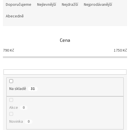
a
Doporučujeme
Nejlevnější
Nejdražší
Nejprodávanější
z
e
Abecedně
n
í
p
Cena
r
o
790
Kč
1750
Kč
d
u
k
t
ů
Na skladě
31
Akce
0
Novinka
0