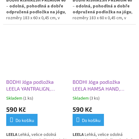
BODHI RISHIKESH PREMIUM 60
BODHI RISHIKESH PREMIUM 60
–
odolná, pohodlná a dobře
–
odolná, pohodlná a dobře
odpružená podložka na jógu
,
odpružená podložka na jógu
,
rozměry 183 x 60 x 0,45 cm, v
rozměry 183 x 60 x 0,45 cm, v
hořčicově žluté barvě.
odstínu zeleného jablka.
Poskytuje výbornou izolaci
Poskytuje výbornou izolaci
od chladné podlahy
a stabilní
od chladné podlahy
a stabilní
oporu při cvičení. Vyrobena z
oporu při cvičení. Vyrobena z
PVC pro dlouhou životnost a
PVC pro dlouhou životnost a
snadnou údržbu.
snadnou údržbu.
BODHI Jóga podložka
BODHI Jóga podložka
LEELA YANTRALIGN,
LEELA HAMSA HAND,
183x60x0,45 cm, lesní
183x60x0,45 cm, růžové
Skladem
(1 ks)
Skladem
(3 ks)
zelená
opálení
590 Kč
590 Kč
Do košíku
Do košíku
LEELA
Lehká, velice odolná
LEELA
Lehká, velice odolná