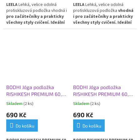
LEELA
Lehká, velice odolná
LEELA
Lehká, velice odolná
protiskluzová podložka vhodná i
protiskluzová podložka
vhodná
pro začátečníky a prakticky
i pro začátečníky a prakticky
všechny styly cvičení. Ideální
všechny styly cvičení. Ideální
pro každodenní použití.
PVC
pro každodenní použití
. PVC
BODHI Jóga podložka
BODHI Jóga podložka
RISHIKESH PREMIUM 60,
RISHIKESH PREMIUM 60,
183x60x0,45 cm, žlutá
183x60x0,45 cm, zelené
Skladem
(2 ks)
Skladem
(2 ks)
hořčice
jablko
690 Kč
690 Kč
Do košíku
Do košíku