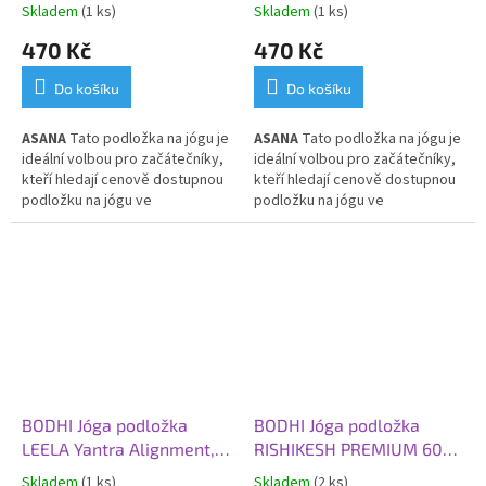
mango
modrá světlá
Skladem
(1 ks)
Skladem
(1 ks)
470 Kč
470 Kč
Do košíku
Do košíku
ASANA
Tato p
odložka na jógu je
ASANA
Tato p
odložka na jógu je
ideální volbou pro začátečníky,
ideální volbou pro začátečníky,
kteří hledají cenově dostupnou
kteří hledají cenově dostupnou
podložku na jógu ve
podložku na jógu ve
standardním rozměru. Je l
ehká,
standardním rozměru. Je l
ehká,
velice odolná, částečně
velice odolná, částečně
protiskluzová, vhodná pro
protiskluzová, vhodná pro
prakticky všechny styly cvičení
prakticky všechny styly cvičení
a pro každodenní použití.
a pro každodenní použití.
BODHI Jóga podložka
BODHI Jóga podložka
LEELA Yantra Alignment,
RISHIKESH PREMIUM 60
183x60x0,45 cm, půlnoční
XL, 200x60x0,45 cm,
Skladem
(1 ks)
Skladem
(2 ks)