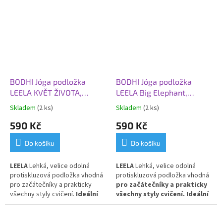
od chladné podlahy
a stabilní
oporu při cvičení. Vyrobena z
PVC pro dlouhou životnost a
snadnou údržbu.
BODHI Jóga podložka
BODHI Jóga podložka
LEELA KVĚT ŽIVOTA,
LEELA Big Elephant,
183x60x0,45 cm, černá
183x60x0,45 cm, fialová
Skladem
(2 ks)
Skladem
(2 ks)
590 Kč
590 Kč
Do košíku
Do košíku
LEELA
Lehká, velice odolná
LEELA
Lehká, velice odolná
protiskluzová podložka vhodná
protiskluzová podložka vhodná
pro začátečníky a prakticky
pro začátečníky a prakticky
všechny styly cvičení.
Ideální
všechny styly cvičení. Ideální
pro každodenní použití
. PVC
pro každodenní použití.
PVC