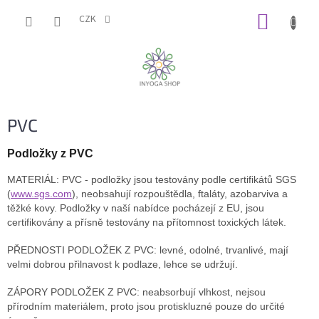
Přejít
NÁKUP
na
CZK
obsah
KOŠÍK
PVC
Podložky z PVC
MATERIÁL: PVC - podložky jsou testovány podle certifikátů SGS
(
www.sgs.com
), neobsahují rozpouštědla, ftaláty, azobarviva a
těžké kovy. Podložky v naší nabídce pocházejí z EU, jsou
certifikovány a přísně testovány na přítomnost toxických látek.
PŘEDNOSTI PODLOŽEK Z PVC: levné, odolné, trvanlivé, mají
velmi dobrou přilnavost k podlaze, lehce se udržují.
ZÁPORY PODLOŽEK Z PVC: neabsorbují vlhkost, nejsou
přírodním materiálem, proto jsou protiskluzné pouze do určité