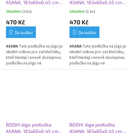
ASANA, 183x60x0,45 cm,
ASANA, 183x60x0,45 cm,
stříbrný mrak
růžové opálení
Skladem
(2 ks)
Skladem
(1 ks)
470 Kč
470 Kč
Do košíku
Do košíku
ASANA
Tato p
odložka na jógu je
ASANA
Tato p
odložka na jógu je
ideální volbou pro začátečníky,
ideální volbou pro začátečníky,
kteří hledají cenově dostupnou
kteří hledají cenově dostupnou
podložku na jógu ve
podložku na jógu ve
standardním rozměru. Je l
ehká,
standardním rozměru. Je l
ehká,
velice odolná, částečně
velice odolná, částečně
protiskluzová, vhodná pro
protiskluzová, vhodná pro
prakticky všechny styly cvičení
prakticky všechny styly cvičení
a pro každodenní použití.
a pro každodenní použití.
BODHI Jóga podložka
BODHI Jóga podložka
ASANA, 183x60x0,45 cm,
ASANA, 183x60x0,45 cm,