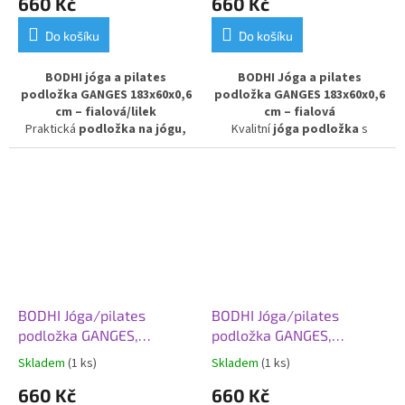
660 Kč
660 Kč
Do košíku
Do košíku
BODHI jóga a pilates
BODHI Jóga a pilates
podložka GANGES 183x60x0,6
podložka GANGES 183x60x0,6
cm – fialová/lilek
cm – fialová
Praktická
podložka na jógu,
Kvalitní
jóga podložka
s
pilates a gymnastiku
s
atraktivním barevným
elegantním barevným
přechodem je ideální pro
přechodem v odstínu
cvičení
jógy, pilates i
fialová/lilek. Díky komfortní
gymnastiky
. Díky tloušťce
6
tloušťce
6 mm
poskytuje
mm
poskytuje výborné
spolehlivé odpružení, stabilitu a
odpružení a pohodlí při každém
příjemně měkčí povrch. Vhodná
pohybu. Podložka je vhodná pro
pro začátečníky i pokročilé,
začátečníky i pokročilé, kteří
kteří hledají kvalitní a odolnou
upřednostňují
měkčí povrch
a
cvičební podložku
pro
stabilní oporu během cvičení.
BODHI Jóga/pilates
BODHI Jóga/pilates
pravidelný trénink.
podložka GANGES,
podložka GANGES,
183x60x0,6 cm, modrá
183x60x0,6 cm, zelená/
Skladem
(1 ks)
Skladem
(1 ks)
šedá
660 Kč
660 Kč