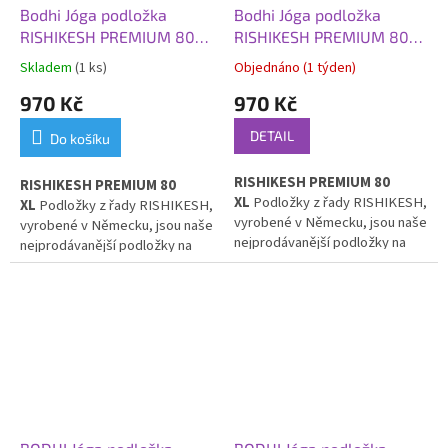
Bodhi Jóga podložka
Bodhi Jóga podložka
RISHIKESH PREMIUM 80
RISHIKESH PREMIUM 80
XL, 200x80x0,45 cm,
XL, 200x80x0,45 cm,
Skladem
(1 ks)
Objednáno (1 týden)
divoká borůvka
žlutá hořčice
970 Kč
970 Kč
DETAIL
Do košíku
RISHIKESH PREMIUM 80
RISHIKESH PREMIUM 80
XL
Podložky z řady RISHIKESH,
XL
Podložky z řady RISHIKESH,
vyrobené v Německu, jsou naše
vyrobené v Německu, jsou naše
nejprodávanější podložky na
nejprodávanější podložky na
jógu. Jsou vhodné pro domácí,
jógu. Jsou vhodné pro domácí,
studiové i venkovní použití.
studiové i venkovní použití.