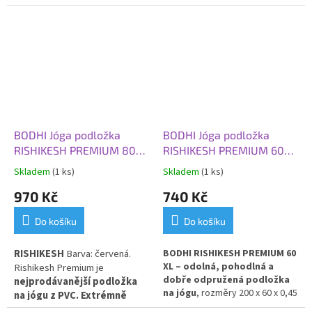
extrémně odolná podložk
a s
obzvláště silná, pružná a
vysokou pružností a tlumením
tlumící nárazy ve velikosti
nárazů.
Extra silná a široká
XL.
verze XL nabízí komfort a
stabilitu pro všechny úrovně
cvičení jógy.
BODHI Jóga podložka
BODHI Jóga podložka
RISHIKESH PREMIUM 80
RISHIKESH PREMIUM 60
XL, 200x80x0,45 cm,
XL, 200x60x0,45 cm,
Skladem
(1 ks)
Skladem
(1 ks)
červená
oranžová
970 Kč
740 Kč
Do košíku
Do košíku
RISHIKESH
Barva: červená.
BODHI RISHIKESH PREMIUM 60
XL – odolná, pohodlná a
Rishikesh Premium je
dobře odpružená podložka
nejprodávanější podložka
na jógu
, rozměry 200 x 60 x 0,45
na jógu z PVC. Extrémně
cm, v zářivé oranžové barvě.
odolná, obzvláště silná,