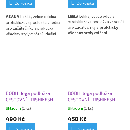
Do košíku
Do košíku
ASANA
Lehká, velice odolná
LEELA
Lehká, velice odolná
protiskluzová podložka vhodná i
protiskluzová podložka vhodná
pro začátečníky a
prakticky
pro začátečníky a prakticky
všechny styly cvičení
.
všechny styly cvičení. Ideální
Oboustranně tlumící nárazy.
pro každodenní použití.
Ideální pro každodenní použití.
PVC
BODHI Jóga podložka
BODHI Jóga podložka
CESTOVNÍ - RISHIKESH
CESTOVNÍ - RISHIKESH
TRAVEL 60 XL,
TRAVEL 60, 183x60x0,2
Skladem
(1 ks)
Skladem
(1 ks)
200x60x0,2 cm, šedá
cm, šedá
490 Kč
450 Kč
Do košíku
Do košíku