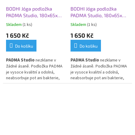
cestování, dovolenou i
BODHI Jóga podložka
BODHI Jóga podložka
každodenní praxi mimo domov.
PADMA Studio, 180x65x0,5
PADMA Studio, 180x65x0,5
cm, vínová
cm, antracit
Skladem
(1 ks)
Skladem
(1 ks)
1 650 Kč
1 650 Kč
Do košíku
Do košíku
PADMA Studio
nezklame v
PADMA Studio
nezklame v
žádné ásaně. Podložka PADMA
žádné ásaně. Podložka PADMA
je v
je v
ysoce kvalitní a
odolná,
ysoce kvalitní a
odolná,
neabsorbuje pot ani bakterie,
neabsorbuje pot ani bakterie,
proto je
obzvláště vhodná do
proto je
obzvláště vhodná do
studií.
studií.