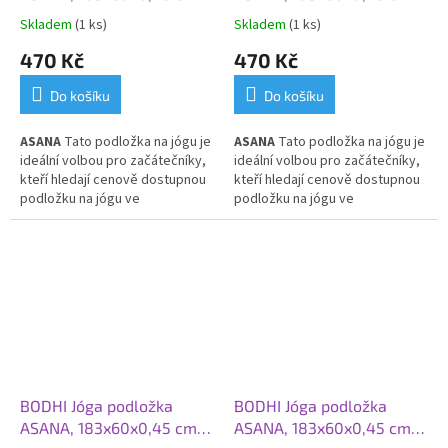
červená švestka
půlnoční modrá
Skladem
(1 ks)
Skladem
(1 ks)
470 Kč
470 Kč
Do košíku
Do košíku
ASANA
Tato p
odložka na jógu je
ASANA
Tato p
odložka na jógu je
ideální volbou pro začátečníky,
ideální volbou pro začátečníky,
kteří hledají cenově dostupnou
kteří hledají cenově dostupnou
podložku na jógu ve
podložku na jógu ve
standardním rozměru. Je l
ehká,
standardním rozměru. Je l
ehká,
velice odolná, částečně
velice odolná, částečně
protiskluzová, vhodná pro
protiskluzová, vhodná pro
prakticky všechny styly cvičení
prakticky všechny styly cvičení
a pro každodenní použití.
a pro každodenní použití.
BODHI Jóga podložka
BODHI Jóga podložka
ASANA, 183x60x0,45 cm,
ASANA, 183x60x0,45 cm,