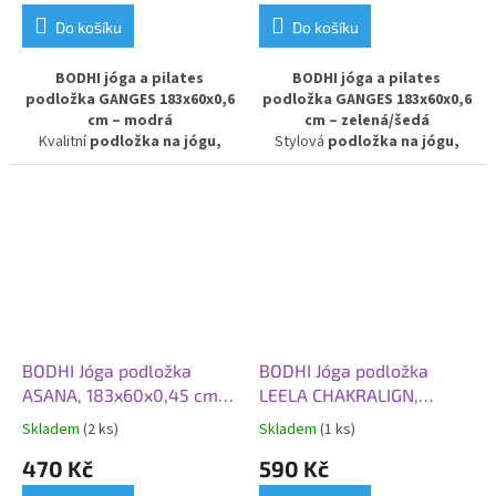
Do košíku
Do košíku
BODHI jóga a pilates
BODHI jóga a pilates
podložka GANGES 183x60x0,6
podložka GANGES 183x60x0,6
cm – modrá
cm – zelená/šedá
Kvalitní
podložka na jógu,
Stylová
podložka na jógu,
pilates a gymnastiku
s
pilates a gymnastiku
s
atraktivním barevným
moderním barevným
přechodem v modrém odstínu.
přechodem v zeleno-šedém
Díky komfortní tloušťce
6 mm
provedení. Díky tloušťce
6 mm
poskytuje výborné odpružení,
zajišťuje pohodlné odpružení,
stabilitu a pohodlnější povrch
stabilitu a příjemně měkký
při cvičení. Ideální volba pro
povrch. Skvělá volba pro
začátečníky i pokročilé, kteří
začátečníky i pokročilé, kteří
hledají odolnou a spolehlivou
hledají kvalitní a odolnou
cvičební podložku
pro
cvičební podložku
pro
BODHI Jóga podložka
BODHI Jóga podložka
pravidelný trénink.
pravidelné tréninky.
ASANA, 183x60x0,45 cm,
LEELA CHAKRALIGN,
šedá tmavá
183x60x0,45 cm,
Skladem
(2 ks)
Skladem
(1 ks)
hořčicově žlutá
470 Kč
590 Kč