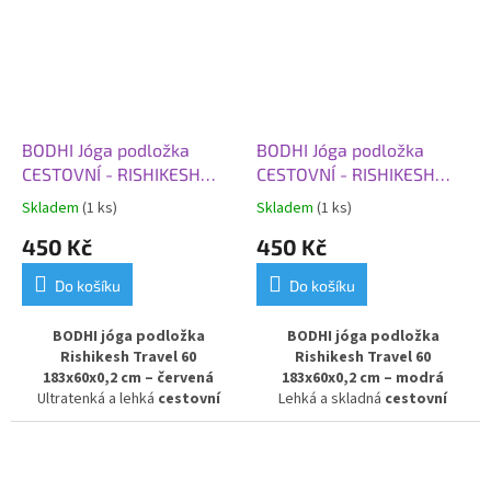
oblíbené řady Rishikesh
verzí řady Rishikesh Premium –
Premium – má sílu pouze
2 mm
,
s tloušťkou pouze
2 mm
ale zůstává odolná a robustní.
zůstává pevný a odolný, ale díky
Díky své skladnosti ji snadno
své flexibilitě se dá snadno
složíte do kufru či batohu, což z
složit a uložit do batohu či kufru.
ní dělá ideální podložku na
Ideální volba pro cestování,
cesty, dovolenou i pravidelnou
dovolenou i každodenní praxi
BODHI Jóga podložka
BODHI Jóga podložka
praxi mimo domov.
mimo domov.
CESTOVNÍ - RISHIKESH
CESTOVNÍ - RISHIKESH
TRAVEL 60, 183x60x0,2
TRAVEL 60, 183x60x0,2
Skladem
(1 ks)
Skladem
(1 ks)
cm, červená
cm, modrá
450 Kč
450 Kč
Do košíku
Do košíku
BODHI jóga podložka
BODHI jóga podložka
Rishikesh Travel 60
Rishikesh Travel 60
183x60x0,2 cm – červená
183x60x0,2 cm – modrá
Ultratenká a lehká
cestovní
Lehká a skladná
cestovní
podložka na jógu
v červeném
podložka na jógu
v modrém
provedení. Model
Rishikesh
provedení. Model
Rishikesh
Travel 60
je nejtenčí verzí řady
Travel 60
je nejtenčí verzí řady
Rishikesh Premium – s tloušťkou
Rishikesh Premium – s tloušťkou