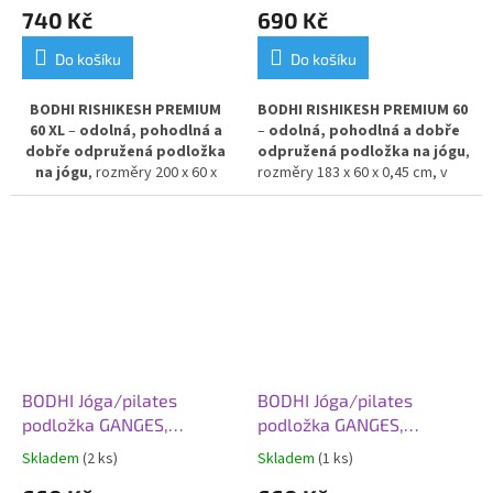
740 Kč
690 Kč
Do košíku
Do košíku
BODHI RISHIKESH PREMIUM
BODHI RISHIKESH PREMIUM 60
60 XL
–
odolná, pohodlná a
–
odolná, pohodlná a dobře
dobře odpružená podložka
odpružená podložka na jógu
,
na jógu
, rozměry 200 x 60 x
rozměry 183 x 60 x 0,45 cm, v
0,45 cm, v barvě zeleného
odstínu divoké borůvky.
jablka.
Poskytuje výbornou
Poskytuje výbornou izolaci
izolaci od chladné podlahy
a
od chladné podlahy
a stabilní
stabilní oporu při cvičení.
oporu při cvičení. Vyrobena z
Vyrobena z PVC pro dlouhou
PVC pro dlouhou životnost a
životnost a snadnou údržbu.
snadnou údržbu.
BODHI Jóga/pilates
BODHI Jóga/pilates
podložka GANGES,
podložka GANGES,
183x60x0,6 cm,
183x60x0,6 cm, fialová
Skladem
(2 ks)
Skladem
(1 ks)
fialová/lilek