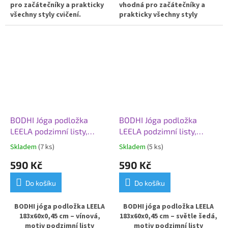
pro začátečníky a prakticky
vhodná pro začátečníky a
všechny styly cvičení.
prakticky všechny styly
Oboustranně tlumící nárazy.
cvičení.
Ideální pro každodenní
Ideální pro každodenní použití s
použití.
PVC
designem podzimní listy. s
jemným designem listů stromu
Bodhi
BODHI Jóga podložka
BODHI Jóga podložka
LEELA podzimní listy,
LEELA podzimní listy,
183x60x0,45 cm, vínová
183x60x0,45 cm, světle
Skladem
(7 ks)
Skladem
(5 ks)
šedá
590 Kč
590 Kč
Do košíku
Do košíku
BODHI jóga podložka LEELA
BODHI jóga podložka LEELA
183x60x0,45 cm – vínová,
183x60x0,45 cm – světle šedá,
motiv podzimní listy
motiv podzimní listy