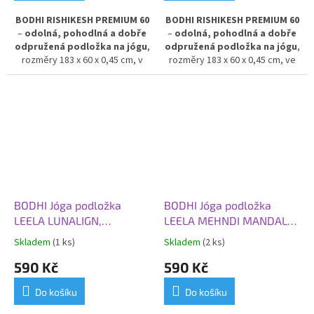
BODHI RISHIKESH PREMIUM 60
BODHI RISHIKESH PREMIUM 60
–
odolná, pohodlná a dobře
–
odolná, pohodlná a dobře
odpružená podložka na jógu
,
odpružená podložka na jógu
,
rozměry 183 x 60 x 0,45 cm, v
rozměry 183 x 60 x 0,45 cm, ve
jemné růžové barvě.
Poskytuje
světlé modré barvě.
Poskytuje
výbornou izolaci od chladné
výbornou izolaci od chladné
podlahy
a stabilní oporu při
podlahy
a stabilní oporu při
cvičení. Vyrobena z PVC pro
cvičení. Vyrobena z PVC pro
dlouhou životnost a snadnou
dlouhou životnost a snadnou
údržbu.
údržbu.
BODHI Jóga podložka
BODHI Jóga podložka
LEELA LUNALIGN,
LEELA MEHNDI MANDALA,
183x60x0,45 cm, noční
183x60x0,45 cm,
Skladem
(1 ks)
Skladem
(2 ks)
obloha
starorůžová
590 Kč
590 Kč
Do košíku
Do košíku