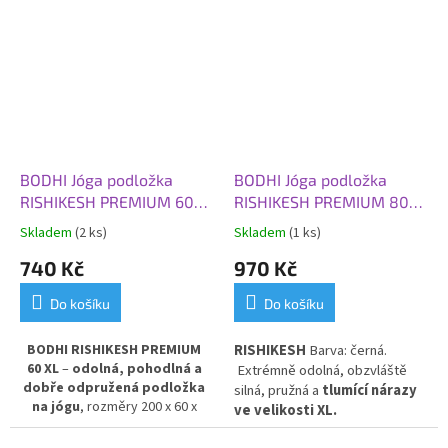
Poskytuje výbornou izolaci
pružná a tlumící nárazy ve
od chladné podlahy
a stabilní
velikosti XL.
oporu při cvičení. Vyrobena z
PVC pro dlouhou životnost a
snadnou údržbu.
BODHI Jóga podložka
BODHI Jóga podložka
RISHIKESH PREMIUM 60
RISHIKESH PREMIUM 80
XL, 200x60x0,45 cm,
XL, 200x80x0,45 cm,
Skladem
(2 ks)
Skladem
(1 ks)
červená
černá
740 Kč
970 Kč
Do košíku
Do košíku
BODHI RISHIKESH PREMIUM
RISHIKESH
Barva: černá.
60 XL
–
odolná, pohodlná a
Extrémně odolná, obzvláště
dobře odpružená podložka
silná, pružná a
tlumící nárazy
na jógu
, rozměry 200 x 60 x
ve velikosti XL.
0,45 cm, v sytě červené barvě.
Poskytuje výbornou izolaci