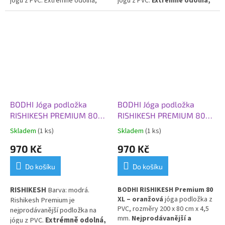
jógu z PVC. Extrémně odolná,
jógu z PVC.
Extrémně odolná,
obzvláště silná, pružná a tlumící
obzvláště silná, pružná a
nárazy ve velikosti XL.
tlumící nárazy ve velikosti XL.
BODHI Jóga podložka
BODHI Jóga podložka
RISHIKESH PREMIUM 80
RISHIKESH PREMIUM 80
XL, 200x80x0,45 cm,
XL, 200x80x0,45 cm,
Skladem
(1 ks)
Skladem
(1 ks)
modrá
oranžová
970 Kč
970 Kč
Do košíku
Do košíku
RISHIKESH
Barva: modrá.
BODHI RISHIKESH Premium 80
XL – oranžová
jóga podložka z
Rishikesh Premium je
PVC, rozměry 200 x 80 cm x 4,5
nejprodávanější podložka na
mm.
Nejprodávanější a
jógu z PVC.
Extrémně odolná,