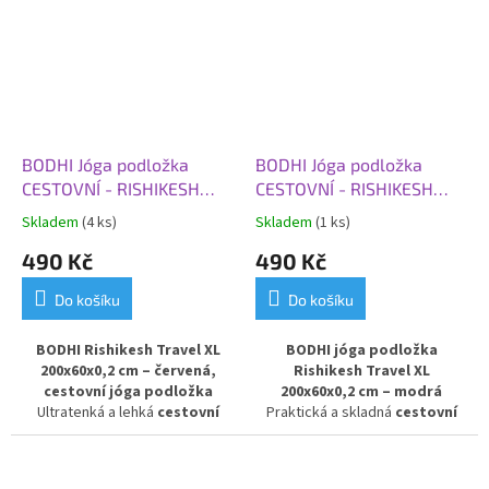
BODHI Jóga podložka
BODHI Jóga podložka
CESTOVNÍ - RISHIKESH
CESTOVNÍ - RISHIKESH
TRAVEL 60 XL,
TRAVEL 60 XL,
Skladem
(4 ks)
Skladem
(1 ks)
200x60x0,2 cm, červená
200x60x0,2 cm, modrá
490 Kč
490 Kč
Do košíku
Do košíku
BODHI Rishikesh Travel XL
BODHI jóga podložka
200x60x0,2 cm – červená,
Rishikesh Travel XL
cestovní jóga podložka
200x60x0,2 cm – modrá
Ultratenká a lehká
cestovní
Praktická a skladná
cestovní
podložka na jógu
v červeném
podložka na jógu
v modrém
provedení. Model
Rishikesh
provedení. Model
Rishikesh
Travel
je nejtenčí verzí
Travel
je nejtenčí a nejlehčí