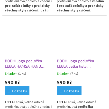
protiskluzová podložka vhodná i
protiskluzová podložka
vhodná
pro začátečníky a prakticky
i pro začátečníky a prakticky
všechny styly cvičení. Ideální
všechny styly cvičení.
pro každodenní použití.
PVC
Oboustranně tlumící nárazy.
Ideální pro každodenní
použití.
PVC
BODHI Jóga podložka
BODHI Jóga podložka
LEELA HAMSA HAND,
LEELA velké listy,
183x60x0,45 cm, světle
183x60x0,45 cm,
Skladem
(1 ks)
Skladem
(7 ks)
modrá
tyrkysovo-šedá
590 Kč
590 Kč
Do košíku
Do košíku
LEELA
Lehká, velice odolná
LEELA
Lehká, velice odolná
protiskluzová podložka vhodná i
protiskluzová
podložka