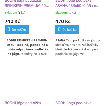
BODHI Jóga podložka
BODHI Jóga podložka
RISHIKESH PREMIUM 60
ASANA, 183x60x0,45 cm,
XL, 200x60x0,45 cm, žlutá
lesní zelená
Skladem
(1 ks)
Skladem
(1 ks)
hořčice
740 Kč
470 Kč
Do košíku
Do košíku
BODHI RISHIKESH PREMIUM
ASANA
Tato p
odložka na jógu je
60 XL
–
odolná, pohodlná a
ideální volbou pro začátečníky,
dobře odpružená podložka
kteří hledají cenově dostupnou
na jógu
, rozměry 200 x 60 x
podložku na jógu ve
0,45 cm, v barvě žluté hořčice.
standardním rozměru. Je l
ehká,
Poskytuje výbornou izolaci
velice odolná, částečně
od chladné podlahy
a stabilní
protiskluzová, vhodná pro
oporu při cvičení. Vyrobena z
prakticky všechny styly cvičení
PVC pro dlouhou životnost a
a pro každodenní použití.
snadnou údržbu.
BODHI Jóga podložka
BODHI Jóga podložka