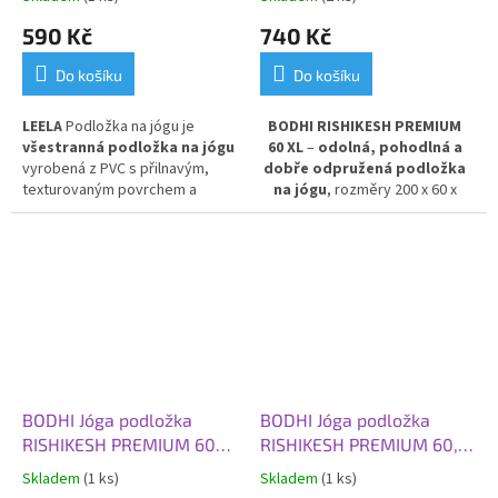
modrá
divoká borůvka
590 Kč
740 Kč
Do košíku
Do košíku
LEELA
P
odložka na jógu je
BODHI RISHIKESH PREMIUM
všestranná podložka na jógu
60 XL
–
odolná, pohodlná a
vyrobená z PVC s přilnavým,
dobře odpružená podložka
texturovaným povrchem a
na jógu
, rozměry 200 x 60 x
krásným designem. Povrch je
0,45 cm, v barvě divoká
protiskluzový z obou stran,
borůvka.
Poskytuje výbornou
pružný a tlumí nárazy. P
odložka
izolaci od chladné podlahy
a
je lehká a vhodná
prakticky na
stabilní oporu při cvičení.
všechny styly cvičení. Ideální
Vyrobena z PVC pro dlouhou
pro každodenní použití.
životnost a snadnou údržbu.
BODHI Jóga podložka
BODHI Jóga podložka
RISHIKESH PREMIUM 60
RISHIKESH PREMIUM 60,
XL, 200x60x0,45 cm,
183x60x0,45 cm, divoká
Skladem
(1 ks)
Skladem
(1 ks)
zelené jablko
borůvka