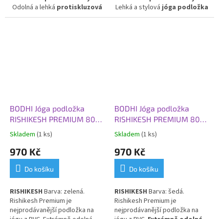
Odolná a lehká
protiskluzová
Lehká a stylová
jóga podložka
podložka na jógu
s atraktivním
s elegantním vzorem
designem podzimních listů ve
podzimních listů ve světle
vínovém odstínu. Díky tloušťce
šedém provedení. Díky tloušťce
4,5 mm
poskytuje pohodlnou
4,5 mm
nabízí spolehlivou
oporu a stabilitu při cvičení.
stabilitu, pohodlí a bezpečnou
Vhodná pro začátečníky i
oporu při cvičení. Ideální pro
pokročilé, ideální pro
pravidelnou jógu, pilates i
každodenní praxi a všechny
protahovací cvičení, vhodná pro
běžné
styly jógy a fitness
začátečníky i pokročilé.
cvičení
.
BODHI Jóga podložka
BODHI Jóga podložka
RISHIKESH PREMIUM 80
RISHIKESH PREMIUM 80
XL, 200x80x0,45 cm,
XL, 200x80x0,45 cm, šedá
Skladem
(1 ks)
Skladem
(1 ks)
zelená
970 Kč
970 Kč
Do košíku
Do košíku
RISHIKESH
Barva: zelená.
RISHIKESH
Barva: šedá.
Rishikesh Premium je
Rishikesh Premium je
nejprodávanější podložka na
nejprodávanější podložka na