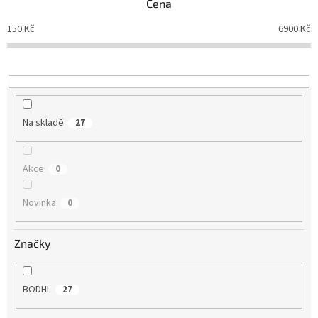
Cena
r
o
150
Kč
6900
Kč
d
u
k
t
ů
Na skladě
27
Akce
0
Novinka
0
Značky
BODHI
27