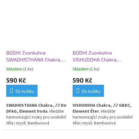
praxi, meditaci i terapii. 7 tónů
praxi, meditaci i terapii. 7 tónů
čaker jednotlivě i v sadě za
čaker jednotlivě i v sadě za
zvýhodněnou cenu.
zvýhodněnou cenu.
BODHI Zvonkohra
BODHI Zvonkohra
SWADHISTHANA Chakra,
VISHUDDHA Chakra,
bambus, ♪♪ Dm DFAG,
bambus, ♪♪ GBDC, Éter
Skladem
(1 ks)
Skladem
(1 ks)
Voda
590 Kč
590 Kč
Do košíku
Do košíku
SWADHISTHANA
Chakra,
♪
♪ Dm
VISHUDDHA Chakra,
♪
♪ GBDC,
DFAG, Element Voda
. H
ledáte
Element Éter
. H
ledáte
harmonizující zvuky pro uvolnění
harmonizující zvuky pro uvolnění
těla i mysli. Bambusová
těla i mysli. Bambusová
zvonkohra doladí vaši jógovou
zvonkohra doladí vaši jógovou
praxi, meditaci i terapii. 7 tónů
praxi, meditaci i terapii. 7 tónů