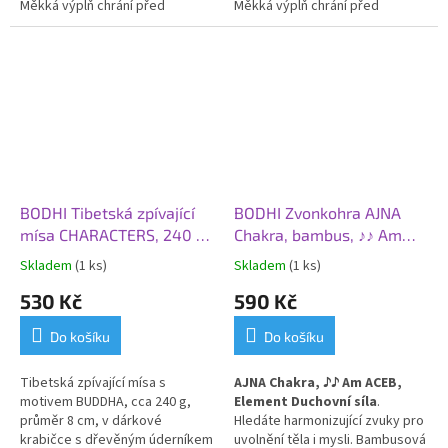
Měkká výplň chrání před
Měkká výplň chrání před
poškrábáním
a tlumí nárazy.
poškrábáním
a tlumí nárazy.
BODHI Tibetská zpívající
BODHI Zvonkohra AJNA
mísa CHARACTERS, 240 g,
Chakra, bambus, ♪♪ Am
Ø 8 cm, dárková krabička
ACEB, Duchovní síla
Skladem
(1 ks)
Skladem
(1 ks)
530 Kč
590 Kč
Do košíku
Do košíku
Tibetská zpívající mísa s
AJNA Chakra,
♪
♪ Am ACEB,
motivem BUDDHA, cca 240 g,
Element Duchovní síla
.
průměr 8 cm, v dárkové
H
ledáte harmonizující zvuky pro
krabičce s dřevěným úderníkem
uvolnění těla i mysli. Bambusová