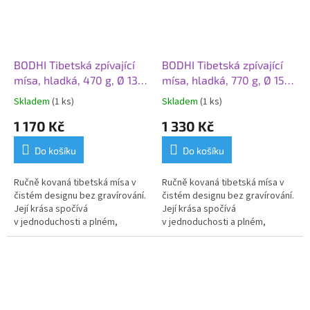
BODHI Tibetská zpívající
BODHI Tibetská zpívající
mísa, hladká, 470 g, Ø 13
mísa, hladká, 770 g, Ø 15
cm
cm
Skladem
(1 ks)
Skladem
(1 ks)
1 170 Kč
1 330 Kč
Do košíku
Do košíku
Ručně kovaná tibetská mísa v
Ručně kovaná tibetská mísa v
čistém designu bez gravírování.
čistém designu bez gravírování.
Její krása spočívá
Její krása spočívá
v
jednoduchosti
a plném,
v
jednoduchosti
a plném,
dlouhotrvajícím zvuku, který je
dlouhotrvajícím zvuku, který je
ideální pro
meditaci
a relaxaci.
ideální pro
meditaci
a relaxaci.