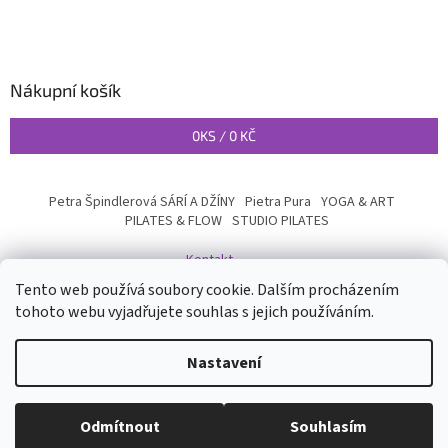
Nákupní košík
0
KS /
0 KČ
Petra Špindlerová SÁRÍ A DŽÍNY
Pietra Pura
YOGA & ART
PILATES & FLOW
STUDIO PILATES
Kontakt
Tento web používá soubory cookie. Dalším procházením
tohoto webu vyjadřujete souhlas s jejich používáním.
Vytvořil Shoptet
Nastavení
Copyright 2026
INYOGA SHOP
. Všechna práva vyhrazena.
Upravit
Odmítnout
Souhlasím
nastavení cookies