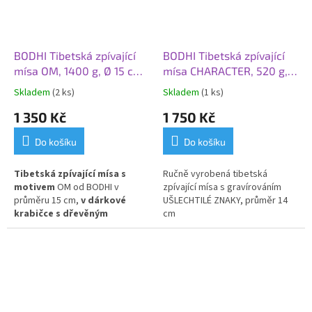
BODHI Tibetská zpívající
BODHI Tibetská zpívající
mísa OM, 1400 g, Ø 15 cm,
mísa CHARACTER, 520 g, Ø
dárková krabička
14 cm
Skladem
(2 ks)
Skladem
(1 ks)
1 350 Kč
1 750 Kč
Do košíku
Do košíku
Tibetská zpívající mísa s
Ručně vyrobená tibetská
motivem
OM od BODHI v
zpívající mísa s gravírováním
průměru 15 cm,
v dárkové
UŠLECHTILÉ ZNAKY, průměr 14
krabičce s dřevěným
cm
úderníkem a podložkou.