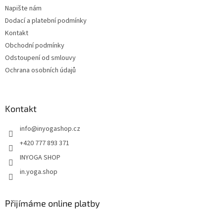
t
í
Napište nám
í
p
Dodací a platební podmínky
r
v
Kontakt
k
Obchodní podmínky
y
Odstoupení od smlouvy
v
ý
Ochrana osobních údajů
p
i
s
u
Kontakt
info
@
inyogashop.cz
+420 777 893 371
INYOGA SHOP
in.yoga.shop
Přijímáme online platby