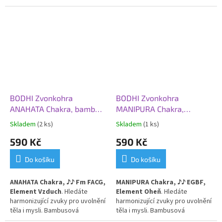
a podložkou
zvonkohra doladí vaši jógovou
praxi, meditaci i terapii. 7 tónů
čaker jednotlivě i v sadě za
zvýhodněnou cenu.
BODHI Zvonkohra
BODHI Zvonkohra
ANAHATA Chakra, bambus,
MANIPURA Chakra,
♪♪ Fm FACG, Vzduch
bambus, ♪♪ EGBF, Oheň
Skladem
(2 ks)
Skladem
(1 ks)
590 Kč
590 Kč
Do košíku
Do košíku
ANAHATA Chakra,
♪
♪ Fm FACG,
MANIPURA Chakra,
♪
♪ EGBF,
Element Vzduch
. H
ledáte
Element Oheň
. H
ledáte
harmonizující zvuky pro uvolnění
harmonizující zvuky pro uvolnění
těla i mysli. Bambusová
těla i mysli. Bambusová
zvonkohra doladí vaši jógovou
zvonkohra doladí vaši jógovou