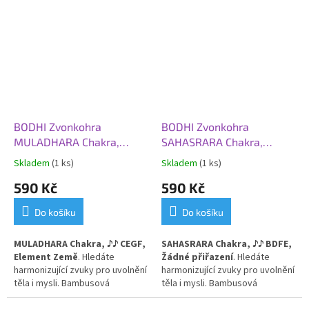
praxi, meditaci i terapii. 7 tónů
praxi, meditaci i terapii. 7 tónů
čaker jednotlivě i v sadě za
čaker jednotlivě i v sadě za
zvýhodněnou cenu.
zvýhodněnou cenu.
BODHI Zvonkohra
BODHI Zvonkohra
MULADHARA Chakra,
SAHASRARA Chakra,
bambus, ♪♪ CEGF, Země
bambus, ♪♪ BDFE, Bez
Skladem
(1 ks)
Skladem
(1 ks)
přiřazení
590 Kč
590 Kč
Do košíku
Do košíku
MULADHARA
Chakra, ♪♪
CEGF,
SAHASRARA Chakra,
♪
♪ BDFE,
Element Země
. H
ledáte
Žádné přiřazení
. H
ledáte
harmonizující zvuky pro uvolnění
harmonizující zvuky pro uvolnění
těla i mysli. Bambusová
těla i mysli. Bambusová
zvonkohra doladí vaši jógovou
zvonkohra doladí vaši jógovou