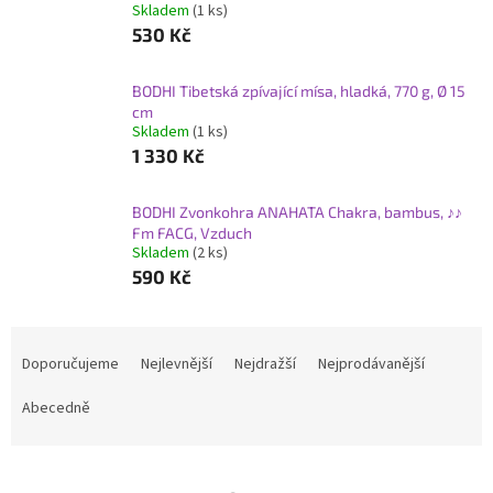
Skladem
(1 ks)
530 Kč
BODHI Tibetská zpívající mísa, hladká, 770 g, Ø 15
cm
Skladem
(1 ks)
1 330 Kč
BODHI Zvonkohra ANAHATA Chakra, bambus, ♪♪
Fm FACG, Vzduch
Skladem
(2 ks)
590 Kč
Ř
a
Doporučujeme
Nejlevnější
Nejdražší
Nejprodávanější
z
e
Abecedně
n
í
p