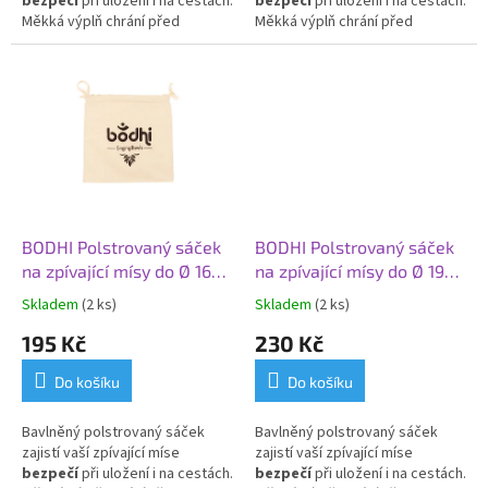
bezpečí
při uložení i na cestách.
bezpečí
při uložení i na cestách.
Měkká výplň chrání před
Měkká výplň chrání před
poškrábáním
a tlumí nárazy.
poškrábáním
a tlumí nárazy.
BODHI Polstrovaný sáček
BODHI Polstrovaný sáček
na zpívající mísy do Ø 16
na zpívající mísy do Ø 19
cm, rozměr 30 x 30 cm
cm, rozměr 35 x 35 cm
Skladem
(2 ks)
Skladem
(2 ks)
195 Kč
230 Kč
Do košíku
Do košíku
Bavlněný polstrovaný sáček
Bavlněný polstrovaný sáček
zajistí vaší zpívající míse
zajistí vaší zpívající míse
bezpečí
při uložení i na cestách.
bezpečí
při uložení i na cestách.