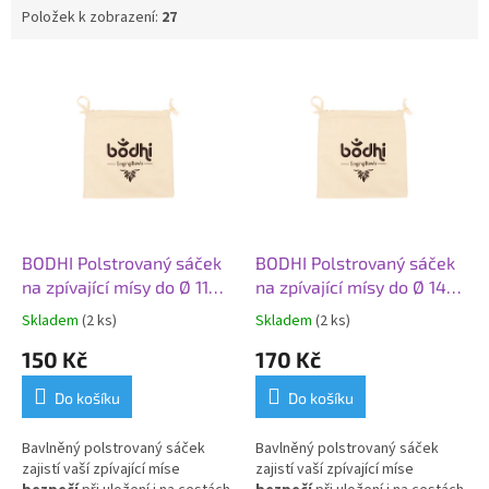
Položek k zobrazení:
27
V
ý
p
i
s
p
r
o
d
BODHI Polstrovaný sáček
BODHI Polstrovaný sáček
u
na zpívající mísy do Ø 11
na zpívající mísy do Ø 14
k
cm, rozměr 20 x 20 cm
cm, rozměr 25 x 25 cm
Skladem
(2 ks)
Skladem
(2 ks)
t
150 Kč
170 Kč
ů
Do košíku
Do košíku
Bavlněný polstrovaný sáček
Bavlněný polstrovaný sáček
zajistí vaší zpívající míse
zajistí vaší zpívající míse