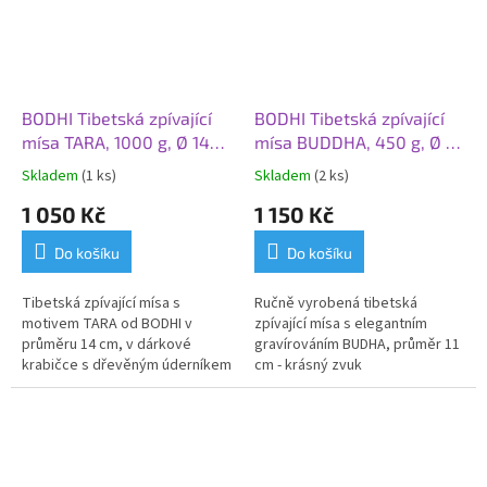
BODHI Tibetská zpívající
BODHI Tibetská zpívající
mísa TARA, 1000 g, Ø 14
mísa BUDDHA, 450 g, Ø 11
cm, dárková krabička
cm
Skladem
(1 ks)
Skladem
(2 ks)
1 050 Kč
1 150 Kč
Do košíku
Do košíku
Tibetská zpívající mísa s
Ručně vyrobená tibetská
motivem TARA od BODHI v
zpívající mísa s elegantním
průměru 14 cm, v dárkové
gravírováním BUDHA, průměr 11
krabičce s dřevěným úderníkem
cm - krásný zvuk
a podložkou