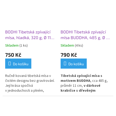
BODHI Tibetská zpívající
BODHI Tibetská zpívající
mísa, hladká, 320 g, Ø 11
mísa BUDDHA, 485 g, Ø 11
cm
cm, dárková krabička
Skladem
(1 ks)
Skladem
(4 ks)
750 Kč
790 Kč
Do košíku
Do košíku
R
učně kovaná tibetská mísa v
Tibetská zpívající mísa s
čistém designu bez gravírování.
motivem BUDDHA
, cca 485 g,
Její krása spočívá
průměr 11 cm,
v dárkové
v
jednoduchosti
a plném,
krabičce s dřevěným
dlouhotrvajícím zvuku, který je
úderníkem a podložkou.
ideální pro
meditaci
a relaxaci.