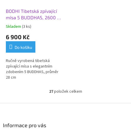
BODHI Tibetská zpívající
mísa 5 BUDDHAS, 2600 g,
Ø 28 cm
Skladem
(3 ks)
6 900 Kč
Do košíku
Ručně vyrobená tibetská
zpívající mísa s elegantním
zdobením 5 BUDDHAS, průměr
28 cm
27
položek celkem
O
v
l
Z
á
á
d
p
a
a
Informace pro vás
c