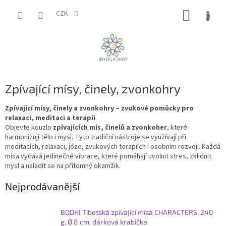
Přejít
NÁKUP
na
CZK
obsah
KOŠÍK
Zpívající mísy, činely, zvonkohry
Zpívající mísy, činely a zvonkohry – zvukové pomůcky pro
relaxaci, meditaci a terapii
Objevte kouzlo
zpívajících mís, činelů a zvonkoher
, které
harmonizují tělo i mysl. Tyto tradiční nástroje se využívají při
meditacích, relaxaci, józe, zvukových terapiích i osobním rozvoji. Každá
mísa vydává jedinečné vibrace, které pomáhají uvolnit stres, zklidnit
mysl a naladit se na přítomný okamžik.
Nejprodávanější
BODHI Tibetská zpívající mísa CHARACTERS, 240
g, Ø 8 cm, dárková krabička