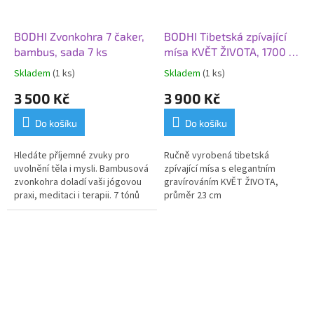
BODHI Zvonkohra 7 čaker,
BODHI Tibetská zpívající
bambus, sada 7 ks
mísa KVĚT ŽIVOTA, 1700 g,
Ø 23 cm
Skladem
(1 ks)
Skladem
(1 ks)
3 500 Kč
3 900 Kč
Do košíku
Do košíku
Hledáte příjemné zvuky pro
Ručně vyrobená tibetská
uvolnění těla i mysli. Bambusová
zpívající mísa s elegantním
zvonkohra doladí vaši jógovou
gravírováním KVĚT ŽIVOTA,
praxi, meditaci i terapii. 7 tónů
průměr 23 cm
čaker v sadě za zvýhodněnou
cenu.