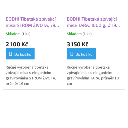
BODHI Tibetská zpívající
BODHI Tibetská zpívající
mísa STROM ŽIVOTA, 790
mísa TARA, 1000 g, Ø 19
g, Ø 16 cm
cm
Skladem
(1 ks)
Skladem
(1 ks)
2 100 Kč
3 150 Kč
Do košíku
Do košíku
Ručně vyrobená tibetská
Ručně vyrobená tibetská
zpívající mísa s elegantním
zpívající mísa s elegantním
gravírováním STROM ŽIVOTA,
gravírováním TARA, průměr 19
průměr 16 cm
cm