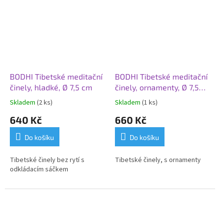
čaker jednotlivě i v sadě za
čaker jednotlivě i v sadě za
zvýhodněnou cenu.
zvýhodněnou cenu.
BODHI Tibetské meditační
BODHI Tibetské meditační
činely, hladké, Ø 7,5 cm
činely, ornamenty, Ø 7,5
cm
Skladem
(2 ks)
Skladem
(1 ks)
640 Kč
660 Kč
Do košíku
Do košíku
Tibetské činely bez rytí s
Tibetské činely, s ornamenty
odkládacím sáčkem