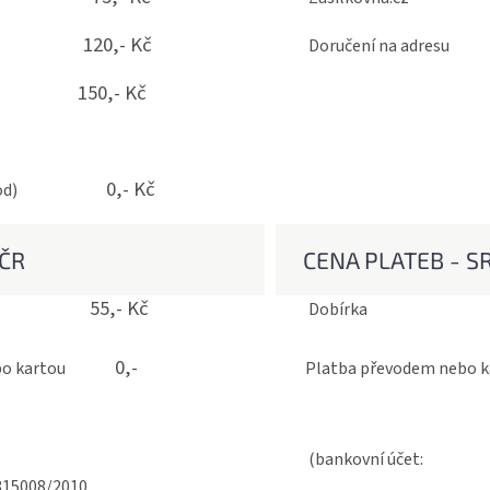
120,- Kč
 adresu
Doručení na 
150,- Kč
L
odběr
0,- Kč
- východ)
ČR
CENA PLATEB - S
55,- Kč
rka
Dobí
0,-
 nebo kartou
Platba převodem ne
(bankovní účet:
815008/2010,