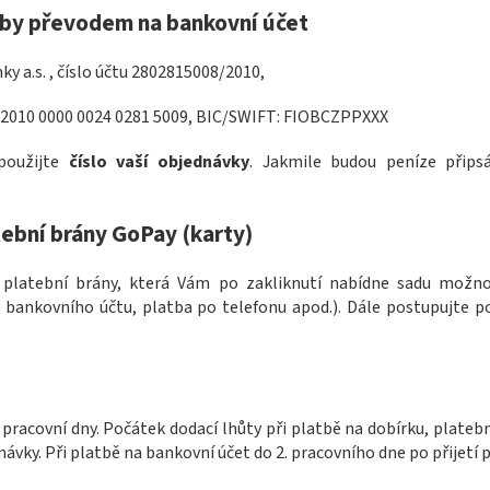
by převodem na bankovní účet
ky a.s. , číslo účtu 2802815008/2010,
 2010 0000 0024 0281 5009, BIC/SWIFT: FIOBCZPPXXX
 použijte
číslo vaší objednávky
. Jakmile budou peníze přips
ební brány GoPay (karty)
platební brány, která Vám po zakliknutí nabídne sadu možnos
z bankovního účtu, platba po telefonu apod.). Dále postupujte po
 pracovní dny. Počátek dodací lhůty při platbě na dobírku, plateb
ávky. Při platbě na bankovní účet do 2. pracovního dne po přijetí 