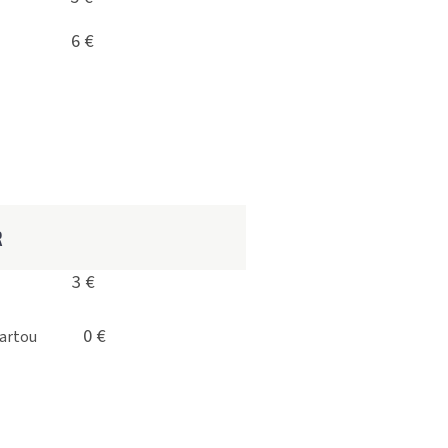
6 €
adresu
R
3 €
rka
0 €
bo kartou