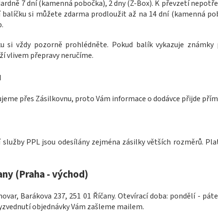
ardně 7 dní (kamenná pobočka), 2 dny (Z-Box). K převzetí nepotře
ní balíčku si můžete zdarma prodloužit až na 14 dní (kamenná pob
.
ku si vždy pozorně prohlédněte. Pokud balík vykazuje známky 
ží vlivem přepravy neručíme.
u
ujeme přes Zásilkovnu, proto Vám informace o dodávce přijde přím
 služby PPL jsou odesílány zejména zásilky větších rozměrů. Pla
any (Praha - východ)
hovar, Barákova 237, 251 01 Říčany.
Otevírací doba: pondělí - páte
o vyzvednutí objednávky Vám zašleme mailem.