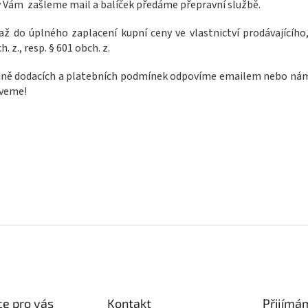
 Vám zašleme mail a balíček předáme přepravní službě.
ž do úplného zaplacení kupní ceny ve vlastnictví prodávajícího
. z., resp. § 601 obch. z.
edně dodacích a platebních podmínek odpovíme emailem nebo nám
zveme!
e pro vás
Kontakt
Přijímá