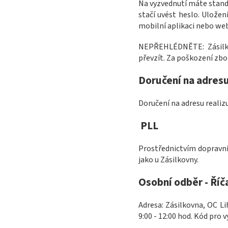
Na vyzvednutí máte stand
stačí uvést heslo. Ulože
mobilní aplikaci nebo web
NEPŘEHLÉDNĚTE:
Zásil
převzít. Za poškození zbo
Doručení na adres
Doručení na adresu realiz
PLL
Prostřednictvím dopravní
jako u Zásilkovny.
Osobní odběr - Říč
Adresa: Zásilkovna, OC Li
9:00 - 12:00 hod. Kód pr