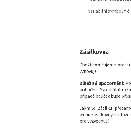
variabilní symbol = č
Zásilkovna
Zboží doručujeme prostř
vyhovuje.
Důležité upozornění:
Pok
pobočku. Maximální rozm
případě balíček bude pře
Jakmile zásilku předám
webu Zásilkovny. O ulože
pro vyzvednutí.