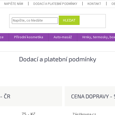
NAPIŠTE NÁM
DODACÍ A PLATEBNÍ PODMÍNKY
KONTAKT
O
HLEDAT
ace
Přírodní kosmetika
Auto-masáž
Hrnky, termosky, bo
Dodací a platební podmínky
- ČR
CENA DOPRAVY - 
75,- Kč
ovna
Zásilkovn