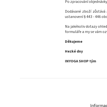
Po zpracování objednávky
Dodávané zboží zůstává a
ustanovení § 443 - 446 obch
Na jakékoliv dotazy ohl
formuláře a my se vám o
Děkujeme
Hezké dny
INYOGA SHOP tým
Z
á
p
a
t
Informac
í