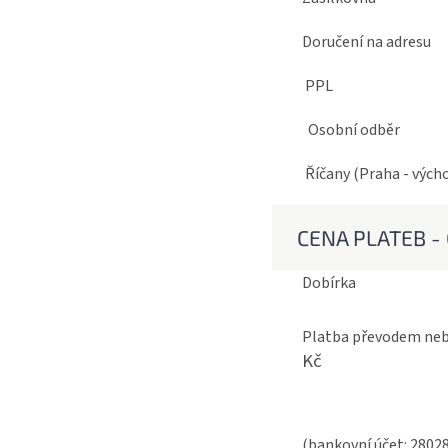
Doručení na
PP
Osobní 
Říčany (Praha 
CENA PLATEB - 
Dobí
Platba převodem
Kč
(bankovní účet: 2802