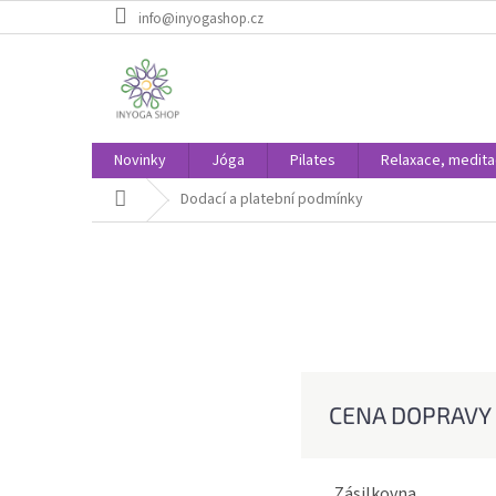
Přejít
info@inyogashop.cz
na
obsah
Novinky
Jóga
Pilates
Relaxace, medit
Domů
Dodací a platební podmínky
CENA DOPRAVY 
Zásilk