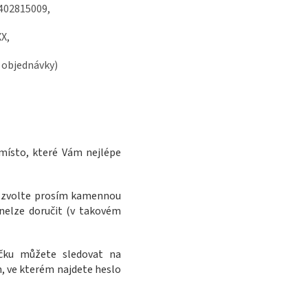
402815009
,
XX,
o objednávky)
 místo, které Vám nejlépe
, zvolte prosím kamennou
nelze doručit (v takovém
íčku můžete sledovat na
, ve kterém najdete heslo