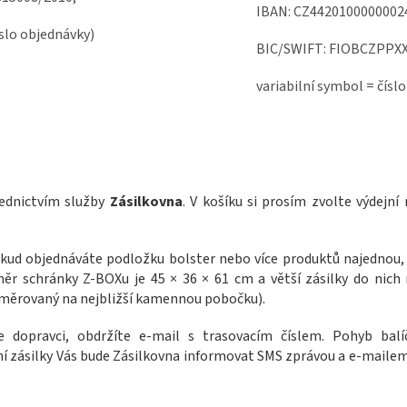
IBAN:
CZ4420100000002
íslo objednávky)
BIC/SWIFT: FIOBCZPPX
variabilní symbol = čísl
ednictvím služby
Zásilkovna
. V košíku si prosím zvolte výdejní
ud objednáváte podložku bolster nebo více produktů najednou
ěr schránky Z-BOXu je 45 × 36 × 61 cm a větší zásilky do nich 
směrovaný na nejbližší kamennou pobočku).
e dopravci, obdržíte e-mail s trasovacím číslem. Pohyb bal
ní zásilky Vás bude Zásilkovna informovat SMS zprávou a e-mailem