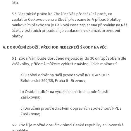
úču.
5.5. Vlastnické právo ke Zboží na Vás přechází až poté, co
zaplatíte Celkovou cenu a Zboží převezmete. V případě platby
bankovním převodem je Celková cena zaplacena připsáním na Náš
účet, v ostatních případech je zaplacena v okamžik provedení
platby.
6. DORUČENÍ ZBOŽÍ, PŘECHOD NEBEZPEČÍ ŠKODY NA VĚCI
6.1. Zboží Vám bude doručeno nejpozději do 30 dní způsobem dle
Vaší volby, přičemž můžete vybírat z následujících možností:
a) Osobní odběr na Naší provozovně INYOGA SHOP,
Bělohorská 260/39, Praha 6 - Břevnov;
b) Osobní odběr na výdejních místech společnosti
Zásilkovna;
c) Doručení prostřednictvím dopravních společností PPL a
Zásilkovna;
6.2. Zboží je možné doručit v rámci České republiky a Slovenské
republiky.