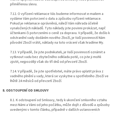
přiměřenou slevu.
7.12. O vyřízení reklamace Vás budeme informovat e-mailem a
vydáme Vám potvrzení o datu a způsobu vyřízení reklamace.
Pokud je reklamace oprávněná, náleží Vám náhrada účelně
vynaložených nákladů. Tyto náklady jste povinni prokázat, např.
účtenkami či potvrzeními o ceně za dopravu. V případě, že došlo k
odstranění vady dodáním nového Zboží, je Vaší povinností Nám
původní Zboží vrátit, náklady na toto vrácení však hradíme My.
7.13. V případě, že jste podnikateli, je Vaší povinností oznámit a
vytknout vadu bez zbytečného odkladu poté, co jste ji mohli
zjistit, nejpozději však do tří dnů od převzetí Zboží.
7.14. V případě, že jste spotřebitel, máte právo uplatit práva z
vadného plnění u vady, která se vyskytne u spotřebního Zboží ve
lhůtě 24 měsíců od převzetí Zboží.
8. ODSTOUPENÍ OD SMLOUVY
8.1. K odstoupení od Smlouvy, tedy k ukončení smluvního vztahu
mezi Námi a Vámi od jeho počátku, může dojít z důvodů a způsoby
uvedenými v tomto článku, případně v dalších ustanoveních