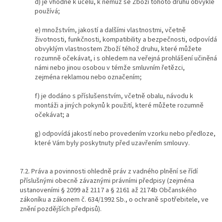
d) je vhodné k účelu, k němuž se Zboží tohoto druhu obvykle
používá;
e) množstvím, jakostí a dalšími vlastnostmi, včetně
životnosti, funkčnosti, kompatibility a bezpečnosti, odpovídá
obvyklým vlastnostem Zboží téhož druhu, které můžete
rozumně očekávat, i s ohledem na veřejná prohlášení učiněná
námi nebo jinou osobou v témže smluvním řetězci,
zejména reklamou nebo označením;
f) je dodáno s příslušenstvím, včetně obalu, návodu k
montáži a jiných pokynů k použití, které můžete rozumně
očekávat; a
g) odpovídá jakostí nebo provedením vzorku nebo předloze,
které Vám byly poskytnuty před uzavřením smlouvy.
7.2. Práva a povinnosti ohledně práv z vadného plnění se řídí
příslušnými obecně závaznými právními předpisy (zejména
ustanoveními § 2099 až 2117 a § 2161 až 2174b Občanského
zákoníku a zákonem č. 634/1992 Sb., o ochraně spotřebitele, ve
znění pozdějších předpisů).