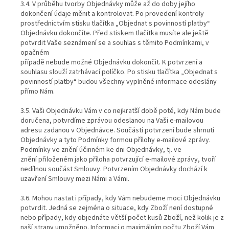
3.4. V průběhu tvorby Objednávky může až do doby jejího
dokončení údaje měnit a kontrolovat. Po provedení kontroly
prostřednictvím stisku tlačítka „Objednat s povinností platby“
Objednávku dokončíte. Před stiskem tlačítka musíte ale ještě
potvrdit Vaše seznámení se a souhlas s těmito Podmínkami, v
opačném
případě nebude možné Objednávku dokončit. K potvrzení a
souhlasu slouží zatrhávací políčko. Po stisku tlačítka „Objednat s
povinností platby“ budou všechny vyplněné informace odeslány
přímo Nám.
3.5. Vaši Objednávku Vám v co nejkratší době poté, kdy Nám bude
doručena, potvrdíme zprávou odeslanou na Vaši e-mailovou
adresu zadanou v Objednávce. Součástí potvrzení bude shrnutí
Objednávky a tyto Podmínky formou přílohy e-mailové zprávy.
Podmínky ve znění účinném ke dni Objednávky, tj. ve
znění přiloženém jako příloha potvrzující e-mailové zprávy, tvoří
nedílnou součást Smlouvy. Potvrzením Objednávky dochází k
uzavření Smlouvy mezi Námi a Vámi.
3.6. Mohou nastat i případy, kdy Vám nebudeme moci Objednávku
potvrdit. Jedná se zejména o situace, kdy Zboží není dostupné
nebo případy, kdy objednáte větší počet kusů Zboží, než kolik je z
naší strany umožněno. Informaci o maximálním počtu Zboží Vám