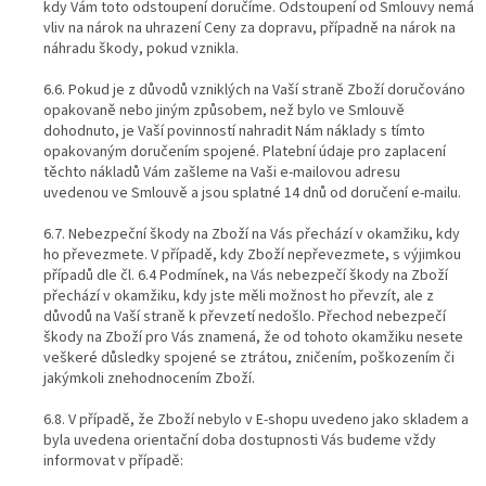
kdy Vám toto odstoupení doručíme. Odstoupení od Smlouvy nemá
vliv na nárok na uhrazení Ceny za dopravu, případně na nárok na
náhradu škody, pokud vznikla.
6.6. Pokud je z důvodů vzniklých na Vaší straně Zboží doručováno
opakovaně nebo jiným způsobem, než bylo ve Smlouvě
dohodnuto, je Vaší povinností nahradit Nám náklady s tímto
opakovaným doručením spojené. Platební údaje pro zaplacení
těchto nákladů Vám zašleme na Vaši e-mailovou adresu
uvedenou ve Smlouvě a jsou splatné 14 dnů od doručení e-mailu.
6.7. Nebezpeční škody na Zboží na Vás přechází v okamžiku, kdy
ho převezmete. V případě, kdy Zboží nepřevezmete, s výjimkou
případů dle čl. 6.4 Podmínek, na Vás nebezpečí škody na Zboží
přechází v okamžiku, kdy jste měli možnost ho převzít, ale z
důvodů na Vaší straně k převzetí nedošlo. Přechod nebezpečí
škody na Zboží pro Vás znamená, že od tohoto okamžiku nesete
veškeré důsledky spojené se ztrátou, zničením, poškozením či
jakýmkoli znehodnocením Zboží.
6.8. V případě, že Zboží nebylo v E-shopu uvedeno jako skladem a
byla uvedena orientační doba dostupnosti Vás budeme vždy
informovat v případě: