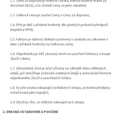
1.2. Cena za dopravu je finanční částka, kterou budete hradit za
doručení Zboží, a to včetně ceny za jeho zabalení;
1.3. Celková cena je součet Ceny a Ceny za dopravu;
1.4. DPH je daň z přidané hodnoty dle platných právních předpisů
(neplátce DPH);
1.5. Faktura je daňový doklad vystavený v souladu se zákonem o
dani z přidané hodnoty na Celkovou cenu;
1.6. Objednávka je Váš závazný návrh na uzavření Smlouvy o koupi
Zboží s Námi;
1.7. Uživatelský účet je účet zřízený na základě Vámi sdělených
údajů, jež umožňuje uchování zadaných údajů a uchovávání historie
objednaného Zboží a uzavřených Smluv;
1.8. Vy jste osoba nakupující na Našem E-shopu, právními předpisy
označovaná jako kupující;
1.9. Zboží je vše, co můžete nakoupit na E-shopu.
2. OBECNÁ USTANOVENÍ A POUČENÍ