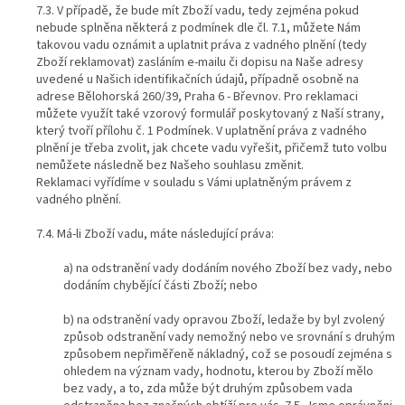
7.3. V případě, že bude mít Zboží vadu, tedy zejména pokud
nebude splněna některá z podmínek dle čl. 7.1, můžete Nám
takovou vadu oznámit a uplatnit práva z vadného plnění (tedy
Zboží reklamovat) zasláním e-mailu či dopisu na Naše adresy
uvedené u Našich identifikačních údajů, případně osobně na
adrese Bělohorská 260/39, Praha 6 - Břevnov. Pro reklamaci
můžete využít také vzorový formulář poskytovaný z Naší strany,
který tvoří přílohu č. 1 Podmínek. V uplatnění práva z vadného
plnění je třeba zvolit, jak chcete vadu vyřešit, přičemž tuto volbu
nemůžete následně bez Našeho souhlasu změnit.
Reklamaci vyřídíme v souladu s Vámi uplatněným právem z
vadného plnění.
7.4. Má-li Zboží vadu, máte následující práva:
a) na odstranění vady dodáním nového Zboží bez vady, nebo
dodáním chybějící části Zboží; nebo
b) na odstranění vady opravou Zboží, ledaže by byl zvolený
způsob odstranění vady nemožný nebo ve srovnání s druhým
způsobem nepřiměřeně nákladný, což se posoudí zejména s
ohledem na význam vady, hodnotu, kterou by Zboží mělo
bez vady, a to, zda může být druhým způsobem vada