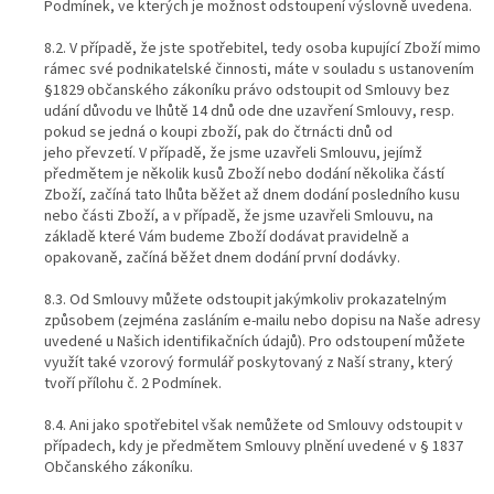
Podmínek, ve kterých je možnost odstoupení výslovně uvedena.
8.2. V případě, že jste spotřebitel, tedy osoba kupující Zboží mimo
rámec své podnikatelské činnosti, máte v souladu s ustanovením
§1829 občanského zákoníku právo odstoupit od Smlouvy bez
udání důvodu ve lhůtě 14 dnů ode dne uzavření Smlouvy, resp.
pokud se jedná o koupi zboží, pak do čtrnácti dnů od
jeho převzetí. V případě, že jsme uzavřeli Smlouvu, jejímž
předmětem je několik kusů Zboží nebo dodání několika částí
Zboží, začíná tato lhůta běžet až dnem dodání posledního kusu
nebo části Zboží, a v případě, že jsme uzavřeli Smlouvu, na
základě které Vám budeme Zboží dodávat pravidelně a
opakovaně, začíná běžet dnem dodání první dodávky.
8.3. Od Smlouvy můžete odstoupit jakýmkoliv prokazatelným
způsobem (zejména zasláním e-mailu nebo dopisu na Naše adresy
uvedené u Našich identifikačních údajů). Pro odstoupení můžete
využít také vzorový formulář poskytovaný z Naší strany, který
tvoří přílohu č. 2 Podmínek.
8.4. Ani jako spotřebitel však nemůžete od Smlouvy odstoupit v
případech, kdy je předmětem Smlouvy plnění uvedené v § 1837
Občanského zákoníku.