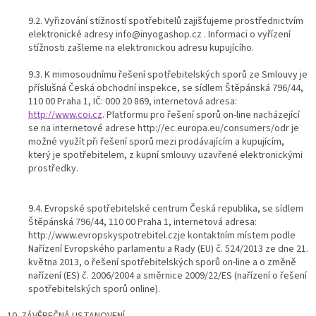
9.2. Vyřizování stížností spotřebitelů zajišťujeme prostřednictvím
elektronické adresy info@inyogashop.cz . Informaci o vyřízení
stížnosti zašleme na elektronickou adresu kupujícího.
9.3. K mimosoudnímu řešení spotřebitelských sporů ze Smlouvy je
příslušná Česká obchodní inspekce, se sídlem Štěpánská 796/44,
110 00 Praha 1, IČ: 000 20 869, internetová adresa:
http://www.coi.cz
. Platformu pro řešení sporů on-line nacházející
se na internetové adrese http://ec.europa.eu/consumers/odr je
možné využít při řešení sporů mezi prodávajícím a kupujícím,
který je spotřebitelem, z kupní smlouvy uzavřené elektronickými
prostředky.
9.4. Evropské spotřebitelské centrum Česká republika, se sídlem
Štěpánská 796/44, 110 00 Praha 1, internetová adresa:
http://www.evropskyspotrebitel.czje kontaktním místem podle
Nařízení Evropského parlamentu a Rady (EU) č. 524/2013 ze dne 21.
května 2013, o řešení spotřebitelských sporů on-line a o změně
nařízení (ES) č. 2006/2004 a směrnice 2009/22/ES (nařízení o řešení
spotřebitelských sporů online).