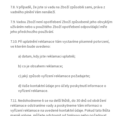
7.8. V případě, že jste si vadu na Zboží způsobili sami, práva z
vadného plnění Vám nenáleží.
7.9. Vadou Zboží není opotřebení Zboží způsobené jeho obvyklým
užíváním nebo u použitého Zboží opotřebení odpovídající míře
jeho předchozího používání.
7.10. Při uplatnění reklamace Vám vystavíme písemné potvrzení,
ve kterém bude uvedeno:
a) datum, kdy jste reklamaci uplatnili;
b) co je obsahem reklamace;
c) jaký způsob vyřízení reklamace požadujete;
d) Vaše kontaktní údaje pro účely poskytnutí informace o
vyřízení reklamace.
7.11. Nedohodneme-li se na delší lhůtě, do 30 dnů od obdržení
reklamace odstraníme vady a poskytneme Vám informaci o
vyřízení reklamace na uvedené kontaktní údaje. Pokud tato lhůta
marně uplyne, můžete odstoupit od Smlouvy nebo požadovat