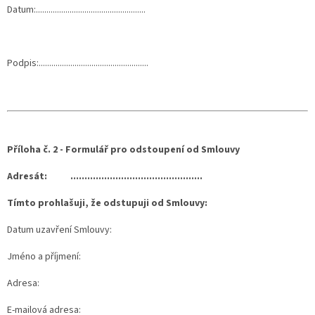
Datum:....................................................
Podpis:....................................................
Příloha č. 2 - Formulář pro odstoupení od Smlouvy
Adresát:
...............................................
Tímto prohlašuji, že odstupuji od Smlouvy:
Datum uzavření Smlouvy:
Jméno a příjmení:
Adresa:
E-mailová adresa: