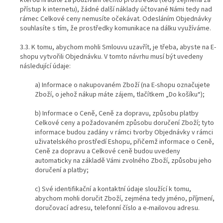
kterou hradíte za používání těchto prostředků (tedy zejména za
přístup k internetu), žádné další náklady účtované Námi tedy nad
rámec Celkové ceny nemusíte očekávat. Odesláním Objednávky
souhlasíte s tím, že prostředky komunikace na dálku využíváme.
3.3. K tomu, abychom mohli Smlouvu uzavřít, je třeba, abyste na E-
shopu vytvořili Objednávku. V tomto návrhu musí být uvedeny
následující údaje:
a) Informace o nakupovaném Zboží (na E-shopu označujete
Zboží, o jehož nákup máte zájem, tlačítkem „Do košíku“);
b) Informace o Ceně, Ceně za dopravu, způsobu platby
Celkové ceny a požadovaném způsobu doručení Zboží; tyto
informace budou zadány v rámci tvorby Objednávky v rámci
uživatelského prostředí Eshopu, přičemž informace o Ceně,
Ceně za dopravu a Celkové ceně budou uvedeny
automaticky na základě Vámi zvolného Zboží, způsobu jeho
doručení a platby;
c) Své identifikační a kontaktní údaje sloužící k tomu,
abychom mohli doručit Zboží, zejména tedy jméno, příjmení,
doručovací adresu, telefonní číslo a e-mailovou adresu.