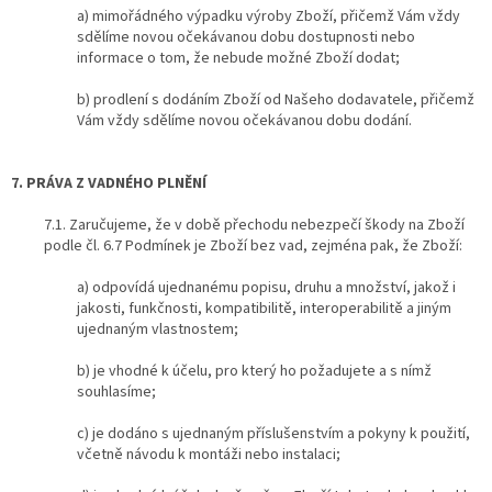
a) mimořádného výpadku výroby Zboží, přičemž Vám vždy
sdělíme novou očekávanou dobu dostupnosti nebo
informace o tom, že nebude možné Zboží dodat;
b) prodlení s dodáním Zboží od Našeho dodavatele, přičemž
Vám vždy sdělíme novou očekávanou dobu dodání.
7. PRÁVA Z VADNÉHO PLNĚNÍ
7.1. Zaručujeme, že v době přechodu nebezpečí škody na Zboží
podle čl. 6.7 Podmínek je Zboží bez vad, zejména pak, že Zboží:
a) odpovídá ujednanému popisu, druhu a množství, jakož i
jakosti, funkčnosti, kompatibilitě, interoperabilitě a jiným
ujednaným vlastnostem;
b) je vhodné k účelu, pro který ho požadujete a s nímž
souhlasíme;
c) je dodáno s ujednaným příslušenstvím a pokyny k použití,
včetně návodu k montáži nebo instalaci;