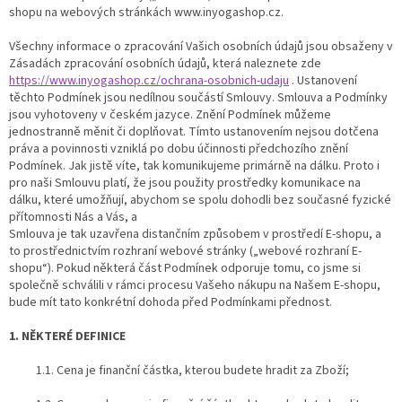
shopu na webových stránkách www.inyogashop.cz.
Všechny informace o zpracování Vašich osobních údajů jsou obsaženy v
Zásadách zpracování osobních údajů, která naleznete zde
https://www.inyogashop.cz/ochrana-osobnich-udaju
. Ustanovení
těchto Podmínek jsou nedílnou součástí Smlouvy. Smlouva a Podmínky
jsou vyhotoveny v českém jazyce. Znění Podmínek můžeme
jednostranně měnit či doplňovat. Tímto ustanovením nejsou dotčena
práva a povinnosti vzniklá po dobu účinnosti předchozího znění
Podmínek. Jak jistě víte, tak komunikujeme primárně na dálku. Proto i
pro naši Smlouvu platí, že jsou použity prostředky komunikace na
dálku, které umožňují, abychom se spolu dohodli bez současné fyzické
přítomnosti Nás a Vás, a
Smlouva je tak uzavřena distančním způsobem v prostředí E-shopu, a
to prostřednictvím rozhraní webové stránky („webové rozhraní E-
shopu“). Pokud některá část Podmínek odporuje tomu, co jsme si
společně schválili v rámci procesu Vašeho nákupu na Našem E-shopu,
bude mít tato konkrétní dohoda před Podmínkami přednost.
1. NĚKTERÉ DEFINICE
1.1. Cena je finanční částka, kterou budete hradit za Zboží;