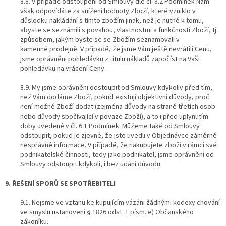
8.8. V případě odstoupení od Smlouvy dle čl. 8.2 Podmínek Nám
však odpovídáte za snížení hodnoty Zboží, které vzniklo v
důsledku nakládání s tímto zbožím jinak, než je nutné k tomu,
abyste se seznámili s povahou, vlastnostmi a funkčností Zboží, tj.
způsobem, jakým byste se se Zbožím seznamovali v
kamenné prodejně. V případě, že jsme Vám ještě nevrátili Cenu,
jsme oprávněni pohledávku z titulu nákladů započíst na Vaši
pohledávku na vrácení Ceny.
8.9. My jsme oprávněni odstoupit od Smlouvy kdykoliv před tím,
než Vám dodáme Zboží, pokud existují objektivní důvody, proč
není možné Zboží dodat (zejména důvody na straně třetích osob
nebo důvody spočívající v povaze Zboží), a to i před uplynutím
doby uvedené v čl. 6.1 Podmínek. Můžeme také od Smlouvy
odstoupit, pokud je zjevné, že jste uvedli v Objednávce záměrně
nesprávné informace. V případě, že nakupujete zboží v rámci své
podnikatelské činnosti, tedy jako podnikatel, jsme oprávněni od
Smlouvy odstoupit kdykoli, i bez udání důvodu.
9. ŘEŠENÍ SPORŮ SE SPOTŘEBITELI
9.1. Nejsme ve vztahu ke kupujícím vázáni žádnými kodexy chování
ve smyslu ustanovení § 1826 odst. 1 písm. e) Občanského
zákoníku.