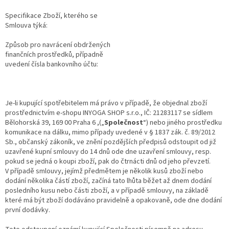
Specifikace Zboží, kterého se
Smlouva týká:
Způsob pro navrácení obdržených
finančních prostředků, případně
uvedení čísla bankovního účtu:
Je-li kupující spotřebitelem má právo v případě, že objednal zboží
prostřednictvím e-shopu INYOGA SHOP s.r.o., IČ: 21283117 se sídlem
Bělohorská 39, 169 00 Praha 6 ,(„
Společnost
“) nebo jiného prostředku
komunikace na dálku, mimo případy uvedené v § 1837 zák. č. 89/2012
Sb., občanský zákoník, ve znění pozdějších předpisů odstoupit od již
uzavřené kupní smlouvy do 14 dnů ode dne uzavření smlouvy, resp.
pokud se jedná o koupi zboží, pak do čtrnácti dnů od jeho převzetí.
V případě smlouvy, jejímž předmětem je několik kusů zboží nebo
dodání několika částí zboží, začíná tato lhůta běžet až dnem dodání
posledního kusu nebo části zboží, a v případě smlouvy, na základě
které má být zboží dodáváno pravidelně a opakovaně, ode dne dodání
první dodávky.