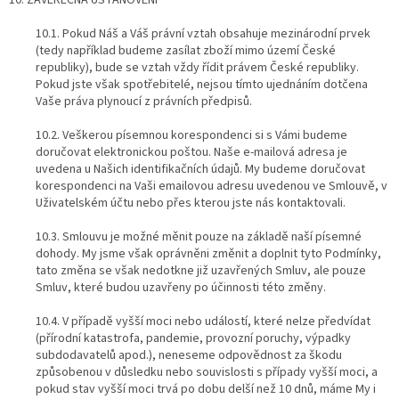
10. ZÁVĚREČNÁ USTANOVENÍ
10.1. Pokud Náš a Váš právní vztah obsahuje mezinárodní prvek
(tedy například budeme zasílat zboží mimo území České
republiky), bude se vztah vždy řídit právem České republiky.
Pokud jste však spotřebitelé, nejsou tímto ujednáním dotčena
Vaše práva plynoucí z právních předpisů.
10.2. Veškerou písemnou korespondenci si s Vámi budeme
doručovat elektronickou poštou. Naše e-mailová adresa je
uvedena u Našich identifikačních údajů. My budeme doručovat
korespondenci na Vaši emailovou adresu uvedenou ve Smlouvě, v
Uživatelském účtu nebo přes kterou jste nás kontaktovali.
10.3. Smlouvu je možné měnit pouze na základě naší písemné
dohody. My jsme však oprávněni změnit a doplnit tyto Podmínky,
tato změna se však nedotkne již uzavřených Smluv, ale pouze
Smluv, které budou uzavřeny po účinnosti této změny.
10.4. V případě vyšší moci nebo událostí, které nelze předvídat
(přírodní katastrofa, pandemie, provozní poruchy, výpadky
subdodavatelů apod.), neneseme odpovědnost za škodu
způsobenou v důsledku nebo souvislosti s případy vyšší moci, a
pokud stav vyšší moci trvá po dobu delší než 10 dnů, máme My i