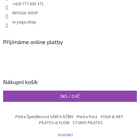
+420 777 893 371
INYOGA SHOP
in.yoga.shop
Přijímáme online platby
Nákupní košík
0
KS /
0 KČ
Petra Špindlerová SÁRÍ A DŽÍNY
Pietra Pura
YOGA & ART
PILATES & FLOW
STUDIO PILATES
Kontakt