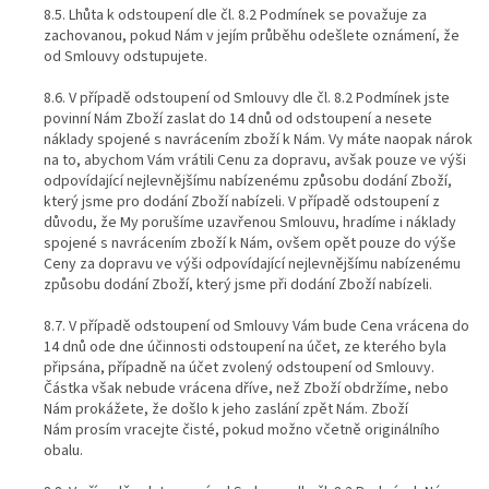
8.5. Lhůta k odstoupení dle čl. 8.2 Podmínek se považuje za
zachovanou, pokud Nám v jejím průběhu odešlete oznámení, že
od Smlouvy odstupujete.
8.6. V případě odstoupení od Smlouvy dle čl. 8.2 Podmínek jste
povinní Nám Zboží zaslat do 14 dnů od odstoupení a nesete
náklady spojené s navrácením zboží k Nám. Vy máte naopak nárok
na to, abychom Vám vrátili Cenu za dopravu, avšak pouze ve výši
odpovídající nejlevnějšímu nabízenému způsobu dodání Zboží,
který jsme pro dodání Zboží nabízeli. V případě odstoupení z
důvodu, že My porušíme uzavřenou Smlouvu, hradíme i náklady
spojené s navrácením zboží k Nám, ovšem opět pouze do výše
Ceny za dopravu ve výši odpovídající nejlevnějšímu nabízenému
způsobu dodání Zboží, který jsme při dodání Zboží nabízeli.
8.7. V případě odstoupení od Smlouvy Vám bude Cena vrácena do
14 dnů ode dne účinnosti odstoupení na účet, ze kterého byla
připsána, případně na účet zvolený odstoupení od Smlouvy.
Částka však nebude vrácena dříve, než Zboží obdržíme, nebo
Nám prokážete, že došlo k jeho zaslání zpět Nám. Zboží
Nám prosím vracejte čisté, pokud možno včetně originálního
obalu.