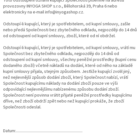
Toto odstoupení oznámí kupující Společnosti písemně na adresu
provozovny INYOGA SHOP s.r.o., Bělohorská 39, Praha 6 nebo
elektronicky na e-mail info@inyogashop.cz.
Odstoupí-li kupující, který je spotřebitelem, od kupní smlouvy, zašle
nebo předá Společnosti bez zbytečného odkladu, nejpozději do 14 dnů
od odstoupení od kupní smlouvy, zboží, které od ní obdržel.
Odstoupí-li kupující, který je spotřebitelem, od kupní smlouvy, vrátí mu
Společnost bez zbytečného odkladu, nejpozději do 14 dnů od
odstoupení od kupní smlouvy, všechny peněžní prostředky (kupní cenu
dodaného zboží) včetně nákladů na dodání, které od něho na základě
kupní smlouvy přijala, stejným způsobem. Jestliže kupující zvolil jiný,
než nejlevnější způsob dodání zboží, který Společnost nabízí, vrátí
Společnost kupujícímu náklady na dodání zboží pouze ve výši
odpovídající nejlevnějšímu nabízenému způsobu dodání zboží.
Společnost není povinna vrátit přijaté peněžní prostředky kupujícímu
dříve, než zboží obdrží zpět nebo než kupující prokáže, že zboží
Společnosti odeslal.
Datum:.......................................................................