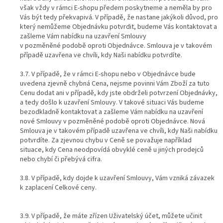
však vždy v rámci E-shopu předem poskytneme a neměla by pro
Vás být tedy překvapivá. V případě, že nastane jakýkoli důvod, pro
který nemůžeme Objednávku potvrdit, budeme Vás kontaktovat a
zašleme Vám nabídku na uzavření Smlouvy
v pozměněné podobě oproti Objednávce. Smlouva je v takovém
případě uzavřena ve chvíli, kdy Naši nabídku potvrdíte.
3.7. V případě, že v rámci E-shopu nebo v Objednávce bude
uvedena zjevně chybná Cena, nejsme povinni Vám Zboží za tuto
Cenu dodat ani v případě, kdy jste obdrželi potvrzení Objednávky,
a tedy došlo k uzavření Smlouvy. V takové situaci Vás budeme
bezodkladně kontaktovat a zašleme Vám nabídku na uzavření
nové Smlouvy v pozměněné podobě oproti Objednávce. Nová
Smlouva je v takovém případě uzavřena ve chvíli, kdy Naši nabídku
potvrdíte. Za zjevnou chybu v Ceně se považuje například
situace, kdy Cena neodpovídá obvyklé ceně u jiných prodejců
nebo chybí či přebývá cifra.
3.8. V případě, kdy dojde k uzavření Smlouvy, Vám vzniká závazek
k zaplacení Celkové ceny.
3.9. V případě, že máte zřízen Uživatelský účet, můžete učinit