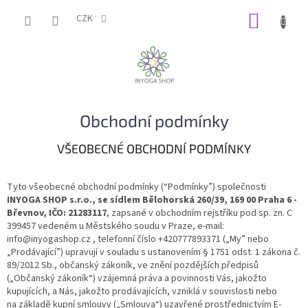
Přejít
NÁKUP
na
CZK
obsah
KOŠÍK
Obchodní podmínky
VŠEOBECNÉ OBCHODNÍ PODMÍNKY
Tyto všeobecné obchodní podmínky (“Podmínky”) společnosti
INYOGA SHOP s.r.o., se sídlem Bělohorská 260/39, 169 00 Praha 6 -
Břevnov, IČO: 21283117
, zapsané v obchodním rejstříku pod sp. zn. C
399457 vedeném u Městského soudu v Praze, e-mail:
info@inyogashop.cz , telefonní číslo +420777893371 („My” nebo
„Prodávající”) upravují v souladu s ustanovením § 1751 odst. 1 zákona č.
89/2012 Sb., občanský zákoník, ve znění pozdějších předpisů
(„Občanský zákoník“) vzájemná práva a povinnosti Vás, jakožto
kupujících, a Nás, jakožto prodávajících, vzniklá v souvislosti nebo
na základě kupní smlouvy („Smlouva“) uzavřené prostřednictvím E-