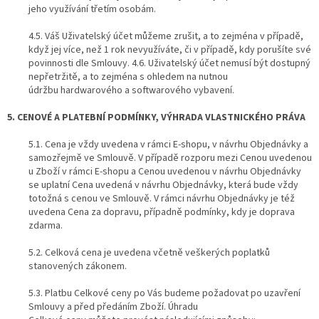
jeho využívání třetím osobám.
4.5. Váš Uživatelský účet můžeme zrušit, a to zejména v případě,
když jej více, než 1 rok nevyužíváte, či v případě, kdy porušíte své
povinnosti dle Smlouvy. 4.6. Uživatelský účet nemusí být dostupný
nepřetržitě, a to zejména s ohledem na nutnou
údržbu hardwarového a softwarového vybavení.
5. CENOVÉ A PLATEBNÍ PODMÍNKY, VÝHRADA VLASTNICKÉHO PRÁVA
5.1. Cena je vždy uvedena v rámci E-shopu, v návrhu Objednávky a
samozřejmě ve Smlouvě. V případě rozporu mezi Cenou uvedenou
u Zboží v rámci E-shopu a Cenou uvedenou v návrhu Objednávky
se uplatní Cena uvedená v návrhu Objednávky, která bude vždy
totožná s cenou ve Smlouvě. V rámci návrhu Objednávky je též
uvedena Cena za dopravu, případně podmínky, kdy je doprava
zdarma.
5.2. Celková cena je uvedena včetně veškerých poplatků
stanovených zákonem.
5.3. Platbu Celkové ceny po Vás budeme požadovat po uzavření
Smlouvy a před předáním Zboží. Úhradu