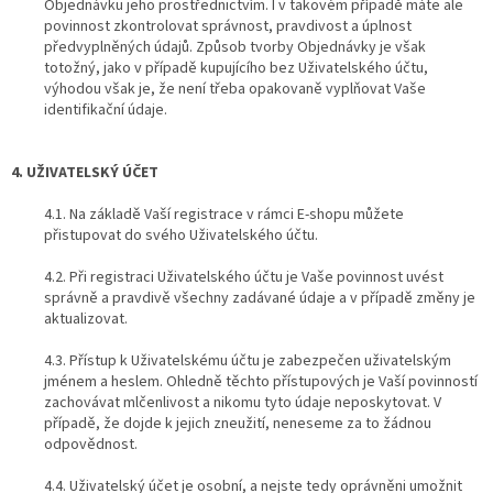
Objednávku jeho prostřednictvím. I v takovém případě máte ale
povinnost zkontrolovat správnost, pravdivost a úplnost
předvyplněných údajů. Způsob tvorby Objednávky je však
totožný, jako v případě kupujícího bez Uživatelského účtu,
výhodou však je, že není třeba opakovaně vyplňovat Vaše
identifikační údaje.
4. UŽIVATELSKÝ ÚČET
4.1. Na základě Vaší registrace v rámci E-shopu můžete
přistupovat do svého Uživatelského účtu.
4.2. Při registraci Uživatelského účtu je Vaše povinnost uvést
správně a pravdivě všechny zadávané údaje a v případě změny je
aktualizovat.
4.3. Přístup k Uživatelskému účtu je zabezpečen uživatelským
jménem a heslem. Ohledně těchto přístupových je Vaší povinností
zachovávat mlčenlivost a nikomu tyto údaje neposkytovat. V
případě, že dojde k jejich zneužití, neneseme za to žádnou
odpovědnost.
4.4. Uživatelský účet je osobní, a nejste tedy oprávněni umožnit