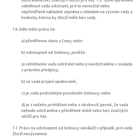
odstraněna bez značných obtíží pro vás. 7.5. Jsme oprávněni
odmítnout vadu odstranit, je-li to nemožné nebo
nepřiměřeně nákladné zejména s ohledem na význam vady a
hodnotu, kterou by Zboží mělo bez vady.
7.6. Dále máte právo na:
a) přiměřenou slevu z Ceny; nebo
b) odstoupení od Smlouvy, jestliže:
a) odmítneme vadu odstranit nebo ji neodstraníme v souladu
s právními předpisy;
b) se vada projeví opakovaně,
c) je vada podstatným porušením Smlouvy; nebo
d) je z našeho prohlášení nebo z okolností zjevné, že vada
nebude odstraněna v přiměřené době nebo bez značných
obtíží pro Vás.
7.7. Právo na odstoupení od Smlouvy nenáleží v případě, je-li vada
Zboží nevýznamná.