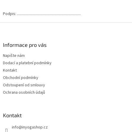
Podpis: ........................................................................
Z
á
p
a
Informace pro vás
t
Napište nám
í
Dodací a platební podmínky
Kontakt
Obchodní podmínky
Odstoupení od smlouvy
Ochrana osobních údajů
Kontakt
info
@
inyogashop.cz