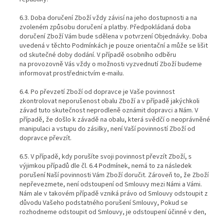
6.3. Doba doručení Zboží vždy závisí na jeho dostupnosti a na
zvoleném způsobu doručení a platby. Předpokládaná doba
doručení Zboží Vám bude sdělena v potvrzení Objednávky. Doba
uvedená v těchto Podmínkách je pouze orientační a může se lišit
od skutečné doby dodání. V případě osobního odběru
na provozovně Vás vždy o možnosti vyzvednutí Zboží budeme
informovat prostřednictvím e-mailu.
6.4. Po převzetí Zboží od dopravce je Vaše povinnost
zkontrolovat neporušenost obalu Zboží a v případě jakýchkoli
závad tuto skutečnost neprodleně oznámit dopravci a Nám. V
případě, že došlo k závadě na obalu, která svědčí o neoprávněné
manipulaci a vstupu do zásilky, není Vaší povinností Zboží od
dopravce převzít.
6.5. V případě, kdy porušíte svoji povinnost převzít Zboží, s
výjimkou případů dle čl. 6.4 Podmínek, nemá to za následek
porušení Naší povinnosti Vám Zboží doručit. Zároveň to, že Zboží
nepřevezmete, není odstoupení od Smlouvy mezi Námi a Vámi.
Nám ale v takovém případě vzniká právo od Smlouvy odstoupit z
důvodu Vašeho podstatného porušení Smlouvy, Pokud se
rozhodneme odstoupit od Smlouvy, je odstoupení účinné v den,