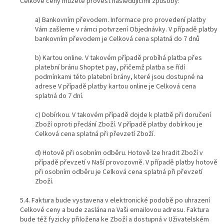
Celkové ceny můžete provést následujícími způsoby:
a) Bankovním převodem. Informace pro provedení platby
Vám zašleme v rámci potvrzení Objednávky. V případě platby
bankovním převodem je Celková cena splatná do 7 dnů
b) Kartou online. V takovém případě probíhá platba přes
platební bránu Shoptet pay, přičemž platba se řídí
podmínkami této platební brány, které jsou dostupné na
adrese V případě platby kartou online je Celková cena
splatná do 7 dní.
c) Dobírkou. V takovém případě dojde k platbě při doručení
Zboží oproti předání Zboží. V případě platby dobírkou je
Celková cena splatná při převzetí Zboží.
d) Hotově při osobním odběru. Hotově lze hradit Zboží v
případě převzetí v Naší provozovně. V případě platby hotově
při osobním odběru je Celková cena splatná při převzetí
Zboží.
5.4. Faktura bude vystavena v elektronické podobě po uhrazení
Celkové ceny a bude zaslána na Vaši emailovou adresu. Faktura
bude též fyzicky přiložena ke Zboží a dostupná v Uživatelském