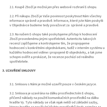
2.1. Koupě Zboží je možná jen přes webové rozhraní E-shopu.
2.2. Při nákupu Zboží je Vaše povinnost poskytnout Nám všechny
informace správně a pravdivě. Informace, které jste Nám poskytli
v Objednávce budeme tedy považovat za správné a pravdivé.
2.3. Na našem E-shopu také poskytujeme přístup k hodnocení
Zboží provedenému jinými spotřebiteli. Autenticitu takových
recenzí zajišťujeme a kontrolujeme tím, že propojujeme
hodnocení s konkrétními objednávkami, tudíž v interním systému u
každého hodnocení vidíme i propojené ID objednávky, a tak jsme
schopni ověřit a prokázat, že recenze pochází od reálného
spotřebitele.
3. UZAVŘENÍ SMLOUVY
3.1. Smlouvu s Námi je možné uzavřít pouze v českém jazyce.
3.2. Smlouva je uzavírána na dálku prostřednictvím E-shopu,
přičemž náklady na použití komunikačních prostředků na dálku
hradíte Vy. Tyto náklady se však nijak neliší od základní sazby,