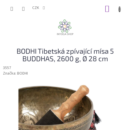
Přejít
NÁKUP
na
CZK
obsah
KOŠÍK
BODHI Tibetská zpívající mísa 5
BUDDHAS, 2600 g, Ø 28 cm
3557
Značka:
BODHI