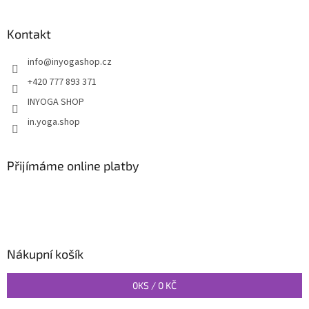
Kontakt
info
@
inyogashop.cz
+420 777 893 371
INYOGA SHOP
in.yoga.shop
Přijímáme online platby
Nákupní košík
0
KS /
0 KČ