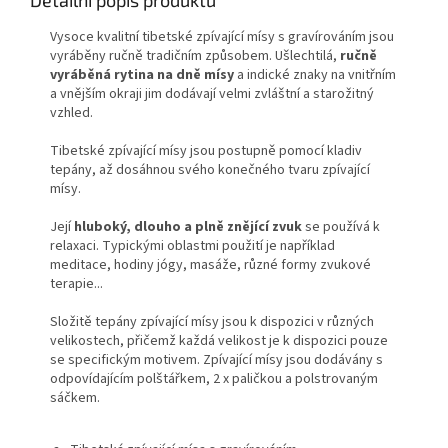
Vysoce kvalitní tibetské zpívající mísy s gravírováním jsou
vyráběny ručně tradičním způsobem. Ušlechtilá,
ručně
vyráběná rytina na dně mísy
a indické znaky na vnitřním
a vnějším okraji jim dodávají velmi zvláštní a starožitný
vzhled.
Tibetské zpívající mísy jsou postupně pomocí kladiv
tepány, až dosáhnou svého konečného tvaru zpívající
mísy.
Její
hluboký, dlouho a plně znějící zvuk
se používá k
relaxaci. Typickými oblastmi použití je například
meditace, hodiny jógy, masáže, různé formy zvukové
terapie...
Složitě tepány zpívající mísy jsou k dispozici v různých
velikostech, přičemž každá velikost je k dispozici pouze
se specifickým motivem. Zpívající mísy jsou dodávány s
odpovídajícím polštářkem, 2 x paličkou a polstrovaným
sáčkem.