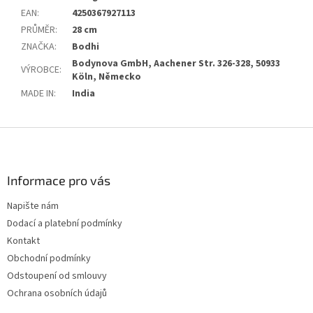
EAN
:
4250367927113
PRŮMĚR
:
28 cm
ZNAČKA
:
Bodhi
Bodynova GmbH, Aachener Str. 326-328, 50933
VÝROBCE
:
Köln, Německo
MADE IN
:
India
Z
á
p
a
Informace pro vás
t
Napište nám
í
Dodací a platební podmínky
Kontakt
Obchodní podmínky
Odstoupení od smlouvy
Ochrana osobních údajů