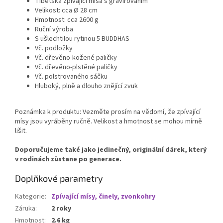
Tibetská zpívající mísa s gravírováním
Velikost: cca Ø 28 cm
Hmotnost: cca 2600 g
Ruční výroba
S ušlechtilou rytinou 5 BUDDHAS
Vč. podložky
Vč. dřevěno-kožené paličky
Vč. dřevěno-plstěné paličky
Vč. polstrovaného sáčku
Hluboký, plně a dlouho znějící zvuk
Poznámka k produktu: Vezměte prosím na vědomí, že zpívající
mísy jsou vyráběny ručně. Velikost a hmotnost se mohou mírně
lišit.
Doporučujeme také jako jedinečný, originální dárek, který
v rodinách zůstane po generace.
Doplňkové parametry
Kategorie
:
Zpívající mísy, činely, zvonkohry
Záruka
:
2 roky
Hmotnost
:
2.6 kg