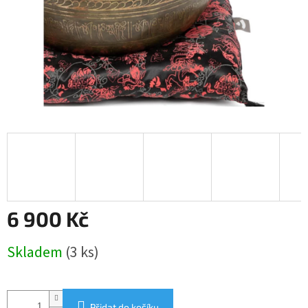
6 900 Kč
Měrná
Skladem
(3 ks)
cena:
Přidat do košíku