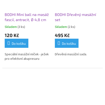
BODHI Mini ball na masáž
BODHI Dřevěný masážní
fascií, antracit, Ø 4,8 cm
set
Skladem
(3 ks)
Skladem
(2 ks)
120 Kč
495 Kč
Do košíku
Do košíku
Speciální masážní míček - ježek
Dřevěná masážní sada.
pro efektivní akupresuru