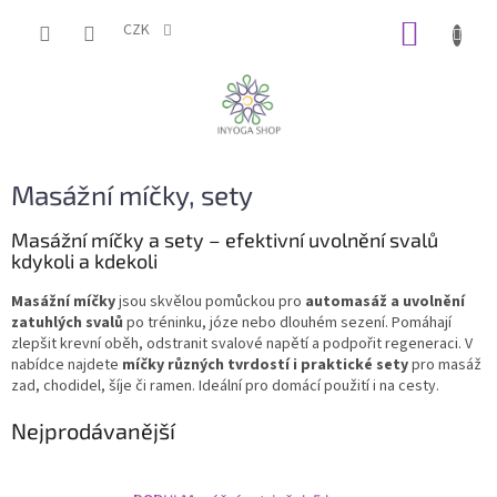
Přejít
NÁKUP
na
CZK
obsah
KOŠÍK
Masážní míčky, sety
Masážní míčky a sety – efektivní uvolnění svalů
kdykoli a kdekoli
Masážní míčky
jsou skvělou pomůckou pro
automasáž a uvolnění
zatuhlých svalů
po tréninku, józe nebo dlouhém sezení. Pomáhají
zlepšit krevní oběh, odstranit svalové napětí a podpořit regeneraci. V
nabídce najdete
míčky různých tvrdostí i praktické sety
pro masáž
zad, chodidel, šíje či ramen. Ideální pro domácí použití i na cesty.
Nejprodávanější