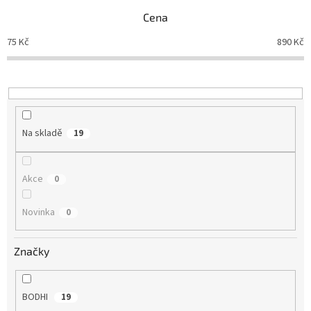
p
Cena
r
o
75
Kč
890
Kč
d
u
k
t
ů
Na skladě
19
Akce
0
Novinka
0
Značky
BODHI
19