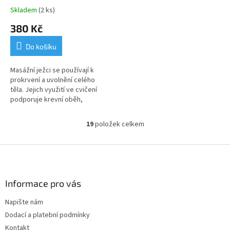
Skladem
(2 ks)
380 Kč
Do košíku
Masážní ježci se používají k
prokrvení a uvolnění celého
těla. Jejich využití ve cvičení
podporuje krevní oběh,
stimuluje reflexní zóny, uvolňuje
napjaté svaly, napomáhá
19
položek celkem
O
lepšímu vnímání těla.
v
l
Z
á
á
d
p
a
a
Informace pro vás
c
t
í
Napište nám
í
p
Dodací a platební podmínky
r
v
Kontakt