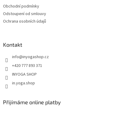
k
Obchodní podmínky
y
Odstoupení od smlouvy
v
ý
Ochrana osobních údajů
p
i
s
u
Kontakt
info
@
inyogashop.cz
+420 777 893 371
INYOGA SHOP
in.yoga.shop
Přijímáme online platby