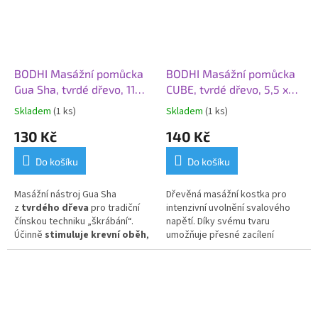
BODHI Masážní pomůcka
BODHI Masážní pomůcka
Gua Sha, tvrdé dřevo, 11
CUBE, tvrdé dřevo, 5,5 x
cm
5,5 cm
Skladem
(1 ks)
Skladem
(1 ks)
130 Kč
140 Kč
Do košíku
Do košíku
Masážní nástroj Gua Sha
Dřevěná masážní kostka pro
z
tvrdého dřeva
pro tradiční
intenzivní uvolnění svalového
čínskou techniku „škrábání“.
napětí. Díky svému tvaru
Účinně
stimuluje krevní oběh
,
umožňuje přesné zacílení
otevírá cévy a uvolňuje svalové
na
spoušťové body
(trigger
napětí v oblasti zad, ramen šíje
points) a pomáhá od hloubkové
a obličeje.
bolesti.