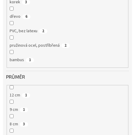
korek
3
dřevo
6
PVC, bez latexu
2
pružinová ocel, postříbřená
2
bambus
1
PRŮMĚR
12 cm
1
9 cm
1
8 cm
3