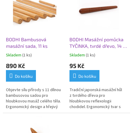
p
i
s
p
r
o
d
BODHI Bambusová
BODHI Masážní pomůcka
u
masážní sada, 11 ks
TYČINKA, tvrdé dřevo, 14 x
k
2 cm
Skladem
(1 ks)
Skladem
(1 ks)
t
890 Kč
95 Kč
ů
Do košíku
Do košíku
Objevte sílu přírody s
11 dílnou
Tradiční japonská masážní hůl
bambusovou sadou
pro
z
tvrdého dřeva
pro
hloubkovou masáž celého těla.
hloubkovou
reflexologii
Ergonomický design a hřejivý
chodidel
. Ergonomický tvar s
dotek bambusu
uvolní
ztuhlé
různě silnými konci umožňuje
svaly,
odbourají
stres
přesně zacílit na akupresurní
a
dopřejí
vám zaslouženou
body a stimulovat vnitřní
regeneraci. Vhodná pro
orgány.