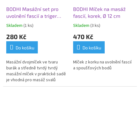
BODHI Masážní set pro
BODHI Míček na masáž
uvolnění fascií a triger
fascií, korek, Ø 12 cm
pointů, burák + míček
Skladem
(1 ks)
Skladem
(3 ks)
280 Kč
470 Kč
Do košíku
Do košíku
Masážní dvojmíček ve tvaru
Míček z korku na uvolnění fascií
burák a středně tvrdý tvrdý
a spoušťových bodů
masážní míček v praktické sadě
j
e vhodná pro masáž svalů
celého těla. J
ejí použití
stimuluje krevní oběh,
napomáhá uvolnit napětí svalů a
fascií.