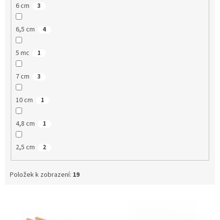
6 cm
3
6,5 cm
4
5 mc
1
7 cm
3
10 cm
1
4,8 cm
1
2,5 cm
2
Položek k zobrazení:
19
V
ý