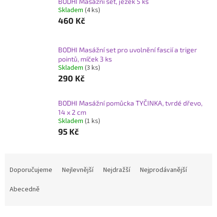
BODHI Masážní set, ježek 5 ks
Skladem
(4 ks)
460 Kč
BODHI Masážní set pro uvolnění fascií a triger
pointů, míček 3 ks
Skladem
(3 ks)
290 Kč
BODHI Masážní pomůcka TYČINKA, tvrdé dřevo,
14 x 2 cm
Skladem
(1 ks)
95 Kč
Ř
a
Doporučujeme
Nejlevnější
Nejdražší
Nejprodávanější
z
e
Abecedně
n
í