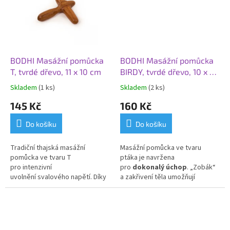
profesionální i domácí použití.
BODHI Masážní pomůcka
BODHI Masážní pomůcka
T, tvrdé dřevo, 11 x 10 cm
BIRDY, tvrdé dřevo, 10 x 5
cm
Skladem
(1 ks)
Skladem
(2 ks)
145 Kč
160 Kč
Do košíku
Do košíku
Tradiční thajská masážní
Masážní pomůcka ve tvaru
pomůcka ve tvaru T
ptáka je navržena
pro intenzivní
pro
dokonalý úchop
. „Zobák“
uvolnění svalového napětí. Díky
a zakřivení těla umožňují
svému tvaru umožňuje vyvinout
precizní tlak na
spoušťové
silný a přesný tlak na spoušťové
body
a hloubkovou masáž dlaní,
body s minimální námahou rukou
chodidel i zad.
a kloubů.