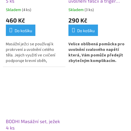
5 ks
uvolnění fascií a triger
pointů, míček 3 ks
Skladem
(4 ks)
Skladem
(3 ks)
460 Kč
290 Kč
Do košíku
Do košíku
Masážní ježci se používají k
Velice oblíbená pomůcka pro
prokrvení a uvolnění celého
uvolnění svalového napětí
těla. Jejich využití ve cvičení
která, Vám pomůže
předejít
podporuje krevní oběh,
zbytečným komplikacím.
stimuluje reflexní zóny, uvolňuje
napjaté svaly, napomáhá
BODHI Sada je vhodná i pro
lepšímu vnímání těla.
úplné začátečníky.
BODHI Masážní set, ježek
4 ks