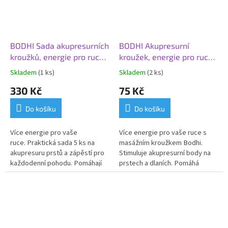
BODHI Sada akupresurních
BODHI Akupresurní
kroužků, energie pro ruce,
kroužek, energie pro ruce,
postříbřené, 5 ks
postříbřený, Ø 2,5 cm
Skladem
(1 ks)
Skladem
(2 ks)
330 Kč
75 Kč
Do košíku
Do košíku
Více energie pro vaše
Více energie pro vaše ruce s
ruce.
Praktická sada 5 ks na
masážním kroužkem Bodhi.
akupresuru prstů a zápěstí pro
S
timuluje akupresurní body na
každodenní pohodu.
Pomáhají
prstech a dlaních. Pomáhá
uvolnit napětí, zmírnit tíhu a
uvolnit napětí, zmírnit tíhu a
necitlivost rukou. Mají uklidňující
necitlivost rukou. Má
uklidňující
a stres snižující účinky.
a stres snižující účinky.