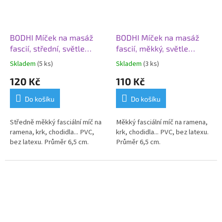
BODHI Míček na masáž
BODHI Míček na masáž
fascií, střední, světle
fascií, měkký, světle
zelená, Ø 6,5 cm
modrá, Ø 6,5 cm
Skladem
(5 ks)
Skladem
(3 ks)
120 Kč
110 Kč
Do košíku
Do košíku
Středně měkký fasciální míč na
Měkký fasciální míč na ramena,
ramena, krk, chodidla... PVC,
krk, chodidla... PVC, bez latexu.
bez latexu. Průměr 6,5 cm.
Průměr 6,5 cm.