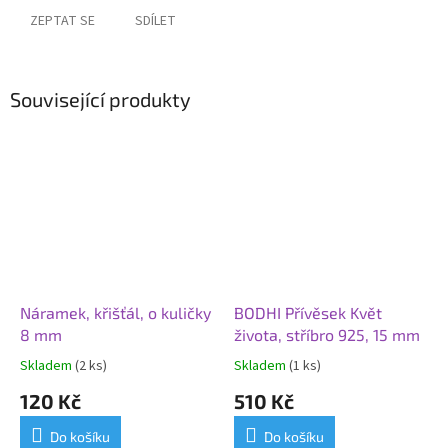
ZEPTAT SE
SDÍLET
Související produkty
Náramek, křišťál, o kuličky
BODHI Přívěsek Květ
8 mm
života, stříbro 925, 15 mm
Skladem
(2 ks)
Skladem
(1 ks)
120 Kč
510 Kč
Do košíku
Do košíku