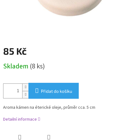
85 Kč
Měrná
Skladem
(8 ks)
cena:
Přidat do košíku
Aroma kámen na éterické oleje, průměr cca. 5 cm
Detailní informace