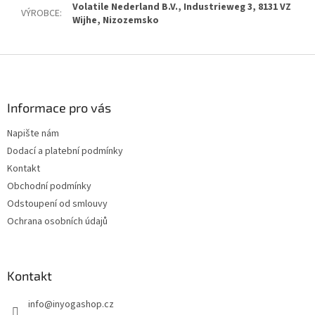
Volatile Nederland B.V., Industrieweg 3, 8131 VZ
VÝROBCE
:
Wijhe, Nizozemsko
Z
á
p
a
Informace pro vás
t
Napište nám
í
Dodací a platební podmínky
Kontakt
Obchodní podmínky
Odstoupení od smlouvy
Ochrana osobních údajů
Kontakt
info
@
inyogashop.cz