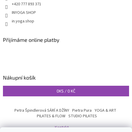
+420 777 893 371
INYOGA SHOP
in.yoga.shop
Přijímáme online platby
Nákupní košík
0
KS /
0 KČ
Petra Špindlerová SÁRÍ A DŽÍNY
Pietra Pura
YOGA & ART
PILATES & FLOW
STUDIO PILATES
Kontakt