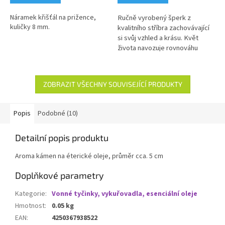
Náramek křišťál na prižence,
Ručně vyrobený šperk z
kuličky 8 mm.
kvalitního stříbra zachovávající
si svůj vzhled a krásu. Květ
života navozuje rovnováhu
v životě, na úrovni duševního,
psychického i fyzického zdraví,
pomáhá nám spojit se
ZOBRAZIT VŠECHNY SOUVISEJÍCÍ PRODUKTY
s posvátnou esencí života.
Slouží k harmonizaci prostoru,
k meditacím, nalezení sebe
Popis
Podobné (10)
sama. Jedná se o univerzální
symbol energie, který svými
Detailní popis produktu
vibracemi propojuje vše
existující. Řadí se k
Aroma kámen na éterické oleje, průměr cca. 5 cm
nejvýznamnějším symbolům
posvátné geometrie.
Doplňkové parametry
Kategorie
:
Vonné tyčinky, vykuřovadla, esenciální oleje
Hmotnost
:
0.05 kg
EAN
:
4250367938522