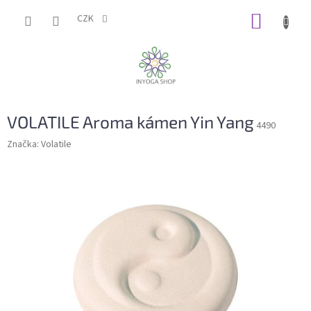
Přejít
NÁKUP
na
CZK
obsah
KOŠÍK
VOLATILE Aroma kámen Yin Yang
4490
Značka:
Volatile