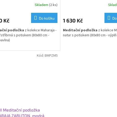
/stříbrná
Skladem
(2 ks)
Skla
Do košíku
Do
0 Kč
1 630 Kč
ační podložka
z kolekce Maharaja -
Meditační podložka
z kolekce Ma
stříbrná s potiskem (80x80 cm -
natur s potiskem (80x80 cm - výplň
bavlna)
Kód:
BMPZM5
I Meditační podložka
RAJA ZABUTON, modrá