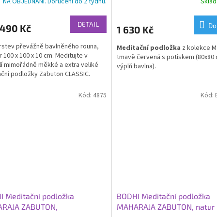
NA OBJEDNÁNÍ. Doručení do 2 týdnů.
Skla
DETAIL
Do
 490 Kč
1 630 Kč
rstev převážně bavlněného rouna,
Meditační podložka
z kolekce Ma
 100 x 100 x 10 cm. Meditujte v
tmavě červená s potiskem (80x80 
í mimořádně měkké a extra veliké
výplň bavlna).
ční podložky Zabuton CLASSIC.
Kód:
4875
Kód:
I Meditační podložka
BODHI Meditační podložka
RAJA ZABUTON,
MAHARAJA ZABUTON, natur