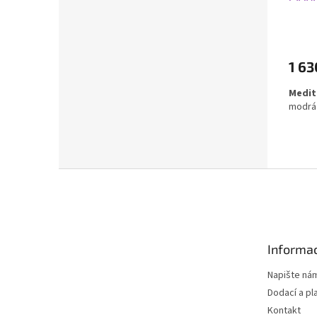
1 63
Medit
modrá 
Z
á
p
a
t
Informac
í
Napište ná
Dodací a pl
Kontakt