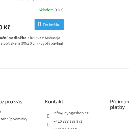
Skladem
(1 ks)
Do košíku
0 Kč
ační podložka
z kolekce Maharaja -
s potiskem (80x80 cm - výplň bavlna)
O
v
l
á
d
a
c
í
e pro vás
Kontakt
Přijímá
p
platby
r
m
info
@
inyogashop.cz
v
atební podmínky
+420 777 893 371
k
y