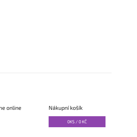
me online
Nákupní košík
0
KS /
0 KČ