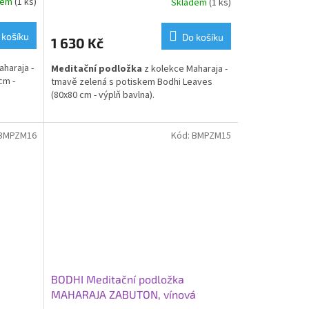
dem
(1 ks)
Skladem
(1 ks)
 košíku
Do košíku
1 630 Kč
haraja -
Meditační podložka
z kolekce Maharaja -
cm -
tmavě zelená s potiskem Bodhi Leaves
(80x80 cm - výplň bavlna).
BMPZM16
Kód:
BMPZM15
BODHI Meditační podložka
MAHARAJA ZABUTON, vínová