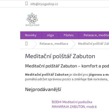
Přejít
info@inyogashop.cz
na
obsah
Novinky
Jóga
Pilates
Relaxace, medit
Domů
Relaxace, meditace
Meditační polštář Za
Meditační polštář Zabuton
Meditační polštář Zabuton – komfort a po
Meditační polštář Zabuton
je ideální pro
jógovou a me
pomáhá udržet správnou pozici a zmírňuje tlak na kolena, k
Nejprodávanější
BODHI Meditační podložka
MAHARAJA ZABUTON, modrá