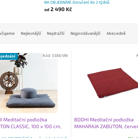
NA OBJEDNÁNÍ. Doručení do 2 týdnů.
2 490 Kč
od
učujeme
Nejlevnější
Nejdražší
Nejprodávanější
Abecedně
Kód:
5388/VIN
bjednání
I Meditační podložka
BODHI Meditační podložka
ON CLASSIC, 100 x 100 cm,
MAHARAJA ZABUTON, červe
variant
tmavá