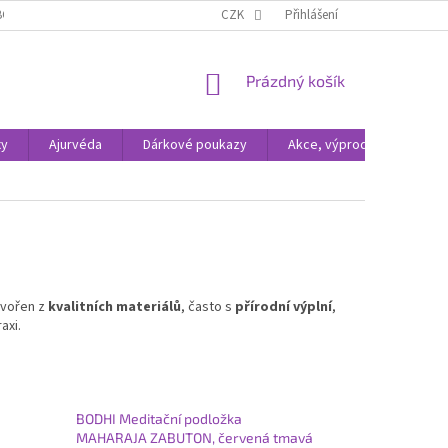
BCHODNÍ PODMÍNKY
ODSTOUPENÍ OD SMLOUVY
CZK
Přihlášení
OCHRANA OSOBNÍC
NÁKUPNÍ
Prázdný košík
KOŠÍK
xy
Ajurvéda
Dárkové poukazy
Akce, výprodej
tvořen z
kvalitních materiálů
, často s
přírodní výplní
,
axi.
BODHI Meditační podložka
MAHARAJA ZABUTON, červená tmavá