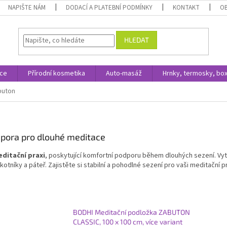
NAPIŠTE NÁM
DODACÍ A PLATEBNÍ PODMÍNKY
KONTAKT
O
HLEDAT
ace
Přírodní kosmetika
Auto-masáž
Hrnky, termosky, bo
buton
dpora pro dlouhé meditace
ditační praxi
, poskytující komfortní podporu během dlouhých sezení. Vy
otníky a páteř. Zajistěte si stabilní a pohodlné sezení pro vaši meditační pr
BODHI Meditační podložka ZABUTON
CLASSIC, 100 x 100 cm, více variant