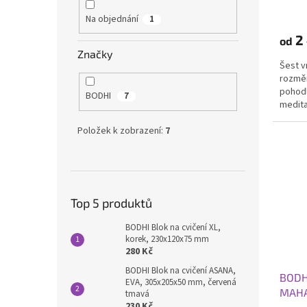
Na objednání
1
2
od
Značky
Šest v
rozměr
pohodl
BODHI
7
medita
Položek k zobrazení:
7
Top 5 produktů
BODHI Blok na cvičení XL,
korek, 230x120x75 mm
280 Kč
BODHI Blok na cvičení ASANA,
BODH
EVA, 305x205x50 mm, červená
MAHA
tmavá
230 Kč