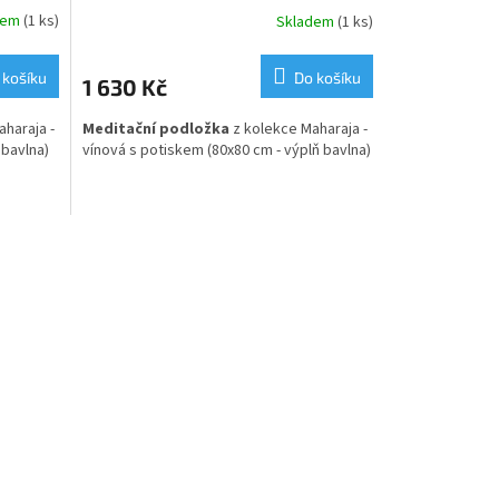
dem
(1 ks)
Skladem
(1 ks)
 košíku
Do košíku
1 630 Kč
haraja -
Meditační podložka
z kolekce Maharaja -
 bavlna)
vínová s potiskem (80x80 cm - výplň bavlna)