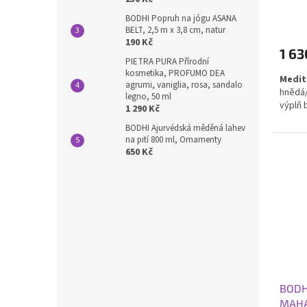
hnědá
BODHI Popruh na jógu ASANA
BELT, 2,5 m x 3,8 cm, natur
190 Kč
1 63
PIETRA PURA Přírodní
kosmetika, PROFUMO DEA
Medit
agrumi, vaniglia, rosa, sandalo
hnědá/
legno, 50 ml
výplň 
1 290 Kč
BODHI Ajurvédská měděná lahev
na pití 800 ml, Ornamenty
650 Kč
BODH
MAHA