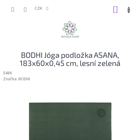
Přejít
NÁKUP
na
CZK
obsah
KOŠÍK
BODHI Jóga podložka ASANA,
183x60x0,45 cm, lesní zelená
5486
Značka:
BODHI