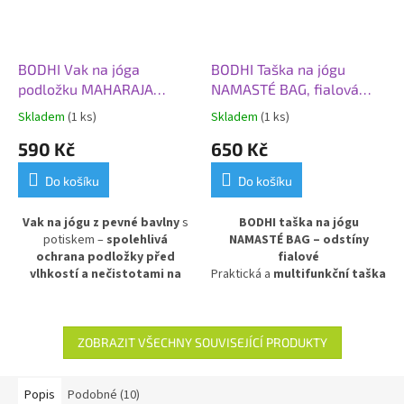
BODHI Vak na jóga
BODHI Taška na jógu
podložku MAHARAJA
NAMASTÉ BAG, fialová
ASANA 70, červená tmavá
tlumená
Skladem
(1 ks)
Skladem
(1 ks)
590 Kč
650 Kč
Do košíku
Do košíku
Vak na jógu z pevné bavlny
s
BODHI taška na jógu
potiskem –
spolehlivá
NAMASTÉ BAG – odstíny
ochrana podložky před
fialové
vlhkostí a nečistotami na
Praktická a
multifunkční taška
cestách
. Praktické dvě kapsy
na jóga podložku
NAMASTÉ
pro uložení cenností a jógových
BAG v barvě fialových odstínů.
pomůcek. Ideální na přenos a
Ideální pro pohodlné přenášení
skladování jógové výbavy.
podložky a dalšího jógového
ZOBRAZIT VŠECHNY SOUVISEJÍCÍ PRODUKTY
příslušenství doma, ve studiu i
na cestách. Stylový a funkční
doplněk pro všechny milovníky
Popis
Podobné (10)