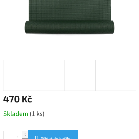
470 Kč
Měrná
Skladem
(1 ks)
cena:
Přidat do košíku