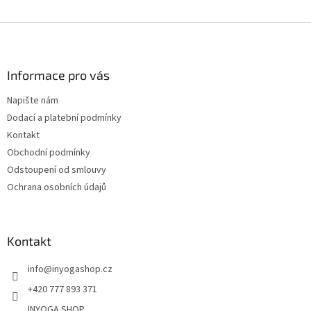
Z
á
p
a
Informace pro vás
t
Napište nám
í
Dodací a platební podmínky
Kontakt
Obchodní podmínky
Odstoupení od smlouvy
Ochrana osobních údajů
Kontakt
info
@
inyogashop.cz
+420 777 893 371
INYOGA SHOP