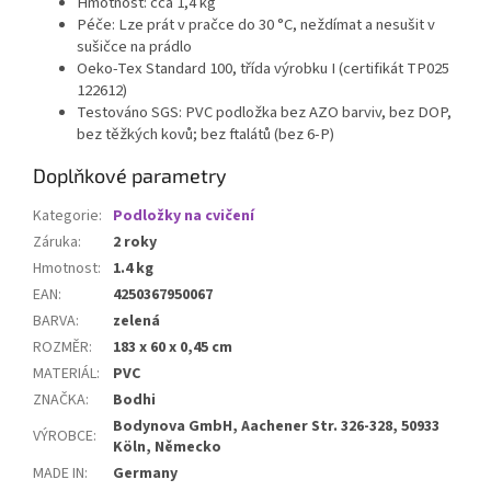
Hmotnost: cca 1,4 kg
Péče: Lze prát v pračce do 30 °C, neždímat a nesušit v
sušičce na prádlo
Oeko-Tex Standard 100, třída výrobku I (certifikát TP025
122612)
Testováno SGS: PVC podložka bez AZO barviv, bez DOP,
bez těžkých kovů; bez ftalátů (bez 6-P)
Doplňkové parametry
Kategorie
:
Podložky na cvičení
Záruka
:
2 roky
Hmotnost
:
1.4 kg
EAN
:
4250367950067
BARVA
:
zelená
ROZMĚR
:
183 x 60 x 0,45 cm
MATERIÁL
:
PVC
ZNAČKA
:
Bodhi
Bodynova GmbH, Aachener Str. 326-328, 50933
VÝROBCE
:
Köln, Německo
MADE IN
:
Germany