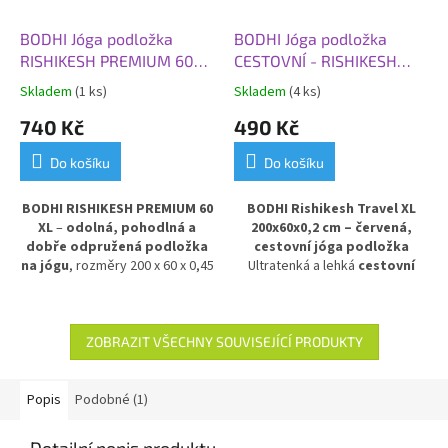
BODHI Jóga podložka
BODHI Jóga podložka
RISHIKESH PREMIUM 60
CESTOVNÍ - RISHIKESH
XL, 200x60x0,45 cm,
TRAVEL 60 XL,
Skladem
(1 ks)
Skladem
(4 ks)
modrá
200x60x0,2 cm, červená
740 Kč
490 Kč
Do košíku
Do košíku
BODHI RISHIKESH PREMIUM 60
BODHI Rishikesh Travel XL
XL
–
odolná, pohodlná a
200x60x0,2 cm – červená,
dobře odpružená podložka
cestovní jóga podložka
na jógu
, rozměry 200 x 60 x 0,45
Ultratenká a lehká
cestovní
cm, v klasické modré barvě.
podložka na jógu
v červeném
Poskytuje výbornou izolaci
provedení. Model
Rishikesh
od chladné podlahy
a stabilní
Travel
je nejtenčí verzí
oporu při cvičení. Vyrobena z
oblíbené řady Rishikesh
ZOBRAZIT VŠECHNY SOUVISEJÍCÍ PRODUKTY
PVC pro dlouhou životnost a
Premium – má sílu pouze
2 mm
,
snadnou údržbu.
ale zůstává odolná a robustní.
Díky své skladnosti ji snadno
Popis
Podobné (1)
složíte do kufru či batohu, což z
ní dělá ideální podložku na
Detailní popis produktu