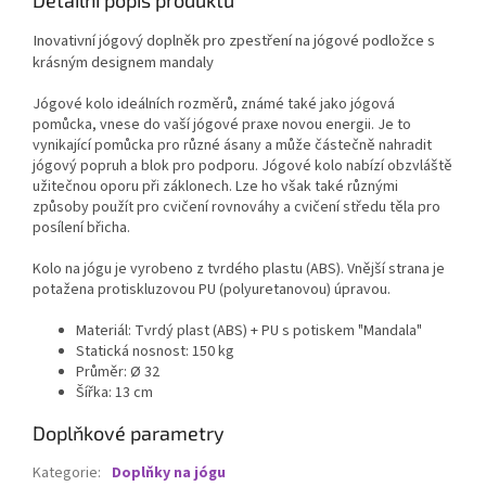
cesty, dovolenou i pravidelnou
praxi mimo domov.
Inovativní jógový doplněk pro zpestření na jógové podložce s
krásným designem mandaly
Jógové kolo ideálních rozměrů, známé také jako jógová
pomůcka, vnese do vaší jógové praxe novou energii. Je to
vynikající pomůcka pro různé ásany a může částečně nahradit
jógový popruh a blok pro podporu. Jógové kolo nabízí obzvláště
užitečnou oporu při záklonech. Lze ho však také různými
způsoby použít pro cvičení rovnováhy a cvičení středu těla pro
posílení břicha.
Kolo na jógu je vyrobeno z tvrdého plastu (ABS). Vnější strana je
potažena protiskluzovou PU (polyuretanovou) úpravou.
Materiál: Tvrdý plast (ABS) + PU s potiskem "Mandala"
Statická nosnost: 150 kg
Průměr: Ø 32
Šířka: 13 cm
Doplňkové parametry
Kategorie
:
Doplňky na jógu