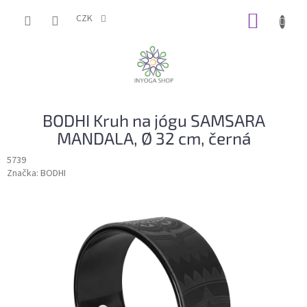
Přejít
NÁKUP
na
CZK
obsah
KOŠÍK
BODHI Kruh na jógu SAMSARA
MANDALA, Ø 32 cm, černá
5739
Značka:
BODHI