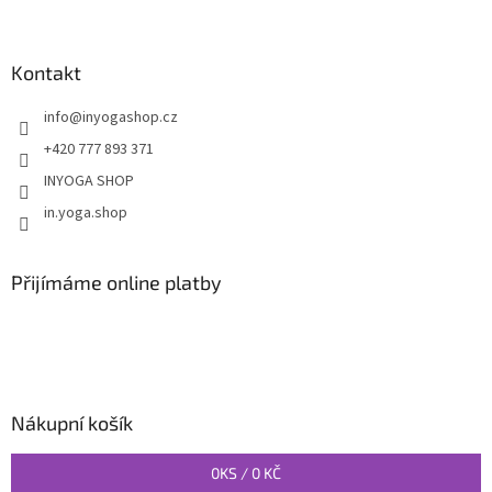
Kontakt
info
@
inyogashop.cz
+420 777 893 371
INYOGA SHOP
in.yoga.shop
Přijímáme online platby
Nákupní košík
0
KS /
0 KČ