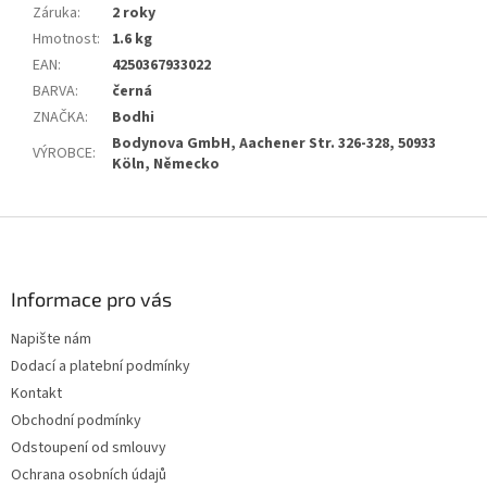
Záruka
:
2 roky
Hmotnost
:
1.6 kg
EAN
:
4250367933022
BARVA
:
černá
ZNAČKA
:
Bodhi
Bodynova GmbH, Aachener Str. 326-328, 50933
VÝROBCE
:
Köln, Německo
Z
á
p
a
Informace pro vás
t
Napište nám
í
Dodací a platební podmínky
Kontakt
Obchodní podmínky
Odstoupení od smlouvy
Ochrana osobních údajů