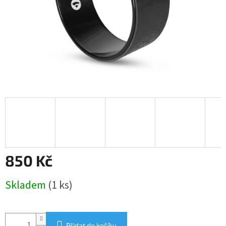
850 Kč
Měrná
Skladem
(1 ks)
cena:
Přidat do košíku