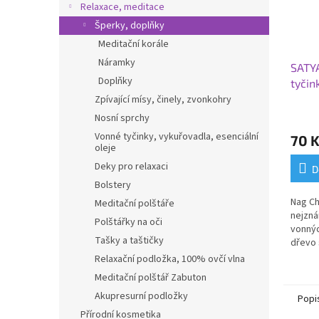
Relaxace, meditace
Šperky, doplňky
Meditační korále
Náramky
SATY
Doplňky
tyči
tradi
Zpívající mísy, činely, zvonkohry
santa
Nosní sprchy
ks, 15
Vonné tyčinky, vykuřovadla, esenciální
70 
oleje
Deky pro relaxaci
D
Bolstery
Nag Ch
Meditační polštáře
nejzná
Polštářky na oči
vonnýc
Tašky a taštičky
dřevo 
a harm
Relaxační podložka, 100% ovčí vlna
Meditační polštář Zabuton
Akupresurní podložky
Popi
Přírodní kosmetika