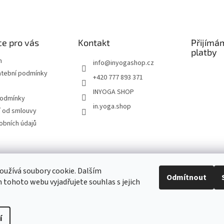
e pro vás
Kontakt
Přijímá
platby
m
info
@
inyogashop.cz
atební podmínky
+420 777 893 371
INYOGA SHOP
podmínky
in.yoga.shop
 od smlouvy
obních údajů
ndlerová SÁRÍ A DŽÍNY
Pietra Pura
YOGA & ART
PILATES & FLOW
STUDI
užívá soubory cookie. Dalším
Odmítnout
tohoto webu vyjadřujete souhlas s jejich
Kontakt
í
Upravit nastavení cookies