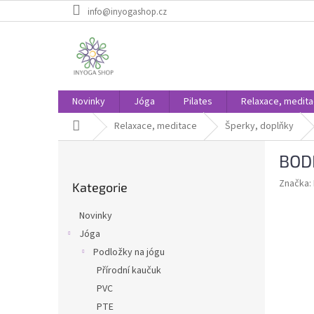
Přejít
info@inyogashop.cz
na
obsah
Novinky
Jóga
Pilates
Relaxace, medit
Domů
Relaxace, meditace
Šperky, doplňky
P
BODH
o
Přeskočit
s
Značka:
Kategorie
kategorie
t
r
Novinky
a
Jóga
n
Podložky na jógu
n
í
Přírodní kaučuk
p
PVC
a
PTE