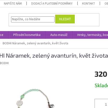
NAPIŠTE NÁM
DODACÍ A PLATEBNÍ PODMÍNKY
KONTAKT
O
HLEDAT
ace
Přírodní kosmetika
Auto-masáž
Hrnky, termosky, bo
BODHI Náramek, zelený avanturín, květ života
I Náramek, zelený avanturín, květ života
BODHI
320
Měrná
Skla
cena: