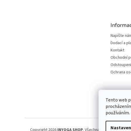
á
p
a
t
Informac
í
Napište ná
Dodací a pl
Kontakt
Obchodní 
Odstoupení
Ochrana os
Petra Špi
Tento web po
procházením 
používáním.
Nastaven
Copyright 2026
INYOGA SHOP
. Všechna práva vyhrazena.