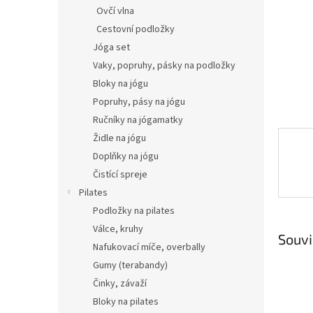
n
Ovčí vlna
e
Cestovní podložky
l
Jóga set
Vaky, popruhy, pásky na podložky
Bloky na jógu
Popruhy, pásy na jógu
Ručníky na jógamatky
Židle na jógu
Doplňky na jógu
Čistící spreje
Pilates
Podložky na pilates
Válce, kruhy
Souvi
Nafukovací míče, overbally
Gumy (terabandy)
Činky, závaží
Bloky na pilates