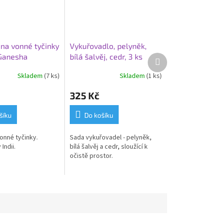
 na vonné tyčinky
Vykuřovadlo, pelyněk,
 Ganesha
bílá šalvěj, cedr, 3 ks
Další
produkt
Skladem
(7 ks)
Skladem
(1 ks)
325 Kč
šíku
Do košíku
onné tyčinky.
Sada vykuřovadel - pelyněk,
Indii.
bílá šalvěj a cedr, sloužící k
očistě prostor.