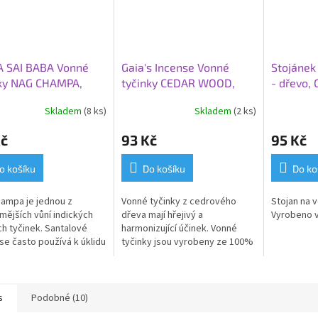
A SAI BABA Vonné
Gaia's Incense Vonné
Stojánek
nky NAG CHAMPA,
tyčinky CEDAR WOOD,
- dřevo,
ční směs vůní se
cedrové dřevo
Skladem
(8 ks)
Skladem
(2 ks)
lovým dřevem, 10
 g
Kč
93 Kč
95 Kč
o košíku
Do košíku
Do ko
ampa je jednou z
Vonné tyčinky z cedrového
Stojan na v
mějších vůní indických
dřeva mají hřejivý a
Vyrobeno v 
h tyčinek.
Santalové
harmonizující účinek. Vonné
se často používá k úklidu
tyčinky jsou vyrobeny ze 100%
onizaci místnosti.
přírodních surovin.
s
Podobné (10)