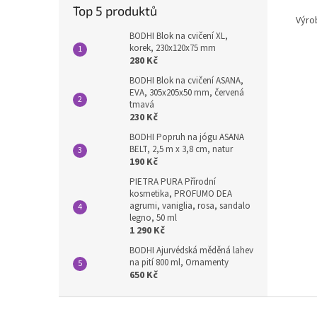
Top 5 produktů
Výro
BODHI Blok na cvičení XL,
korek, 230x120x75 mm
280 Kč
BODHI Blok na cvičení ASANA,
EVA, 305x205x50 mm, červená
tmavá
230 Kč
BODHI Popruh na jógu ASANA
BELT, 2,5 m x 3,8 cm, natur
190 Kč
PIETRA PURA Přírodní
kosmetika, PROFUMO DEA
agrumi, vaniglia, rosa, sandalo
legno, 50 ml
1 290 Kč
BODHI Ajurvédská měděná lahev
na pití 800 ml, Ornamenty
650 Kč
Z