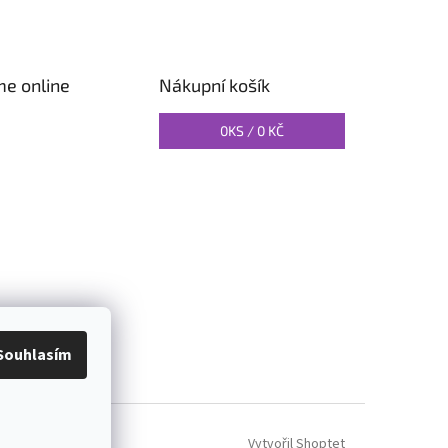
me online
Nákupní košík
0
KS /
0 KČ
O PILATES
Souhlasím
Vytvořil Shoptet