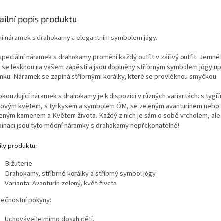
ailní popis produktu
í náramek s drahokamy a elegantním symbolem jógy.
speciální náramek s drahokamy promění každý outfit v zářivý outfit. Jemn
y se lesknou na vašem zápěstí a jsou doplněny stříbrným symbolem jógy u
mku. Náramek se zapíná stříbrnými korálky, které se provléknou smyčkou.
okouzlující náramek s drahokamy je k dispozici v různých variantách: s tyg
sovým květem, s tyrkysem a symbolem ÓM, se zeleným avanturínem nebo
eným kamenem a Květem života. Každý z nich je sám o sobě vrcholem, ale
inaci jsou tyto módní náramky s drahokamy nepřekonatelné!
ily produktu:
Bižuterie
Drahokamy, stříbrné korálky a stříbrný symbol jógy
Varianta: Avanturín zelený, květ života
ečnostní pokyny:
Uchovávejte mimo dosah dětí.