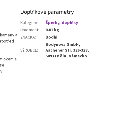
Doplňkové parametry
Kategorie
:
Šperky, doplňky
Hmotnost
:
0.01 kg
é kameny a
ZNAČKA
:
Bodhi
prostřed
Bodynova GmbH,
VÝROBCE
:
Aachener Str. 326-328,
50933 Köln, Německo
řím okem a
 se
 v