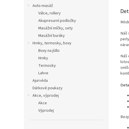
Auto-masáž
Det
Válce, rollery
Akupresurní podložky
Módn
Masážní míčky, sety
Náš 
Masážní buráky
perl
Hrnky, termosky, boxy
nára
Boxy na jídlo
Náš 
Hrnky
loto
Termosky
smíš
komb
Lahve
Ajurvéda
Deta
Dárkové poukazy
Akce, výprodej
Akce
Výprodej
Bezp