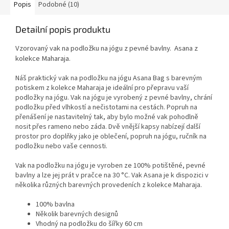
díky praktickým rozměrům ji lze
Popis
Podobné (10)
snadno složit a uložit do batohu
či kufru. Ideální volba pro
Detailní popis produktu
cestování, dovolenou i
každodenní praxi mimo domov.
Vzorovaný vak na podložku na jógu z pevné bavlny. Asana z
kolekce Maharaja.
Náš praktický vak na podložku na jógu Asana Bag s barevným
potiskem z kolekce Maharaja je ideální pro přepravu vaší
podložky na jógu. Vak na jógu je vyrobený z pevné bavlny, chrání
podložku před vlhkostí a nečistotami na cestách. Popruh na
přenášení je nastavitelný tak, aby bylo možné vak pohodlně
nosit přes rameno nebo záda. Dvě vnější kapsy nabízejí další
prostor pro doplňky jako je oblečení, popruh na jógu, ručník na
podložku nebo vaše cennosti.
Vak na podložku na jógu je vyroben ze 100% potištěné, pevné
bavlny a lze jej prát v pračce na 30 °C. Vak Asana je k dispozici v
několika různých barevných provedeních z kolekce Maharaja.
100% bavlna
Několik barevných designů
Vhodný na podložku do šířky 60 cm