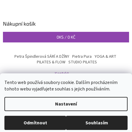
Nákupní košík
0
KS /
0 KČ
Petra Špindlerová SÁRÍ A DŽÍNY
Pietra Pura
YOGA & ART
PILATES & FLOW
STUDIO PILATES
Kontakt
Tento web používá soubory cookie. Dalším procházením
tohoto webu vyjadřujete souhlas s jejich používáním.
Vytvořil Shoptet
Nastavení
Copyright 2026
INYOGA SHOP
. Všechna práva vyhrazena.
Upravit
Odmítnout
Souhlasím
nastavení cookies