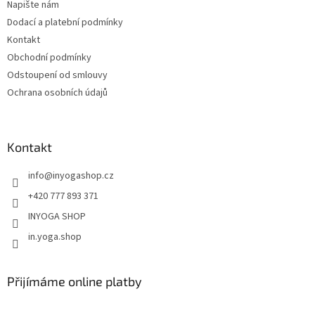
Napište nám
í
Dodací a platební podmínky
Kontakt
Obchodní podmínky
Odstoupení od smlouvy
Ochrana osobních údajů
Kontakt
info
@
inyogashop.cz
+420 777 893 371
INYOGA SHOP
in.yoga.shop
Přijímáme online platby