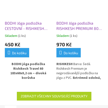
BODHI Jóga podložka
BODHI Jóga podložka
CESTOVNÍ - RISHIKESH
RISHIKESH PREMIUM 80
TRAVEL 60, 183x60x0,2
XL, 200x80x0,45 cm, šedá
Skladem
(1 ks)
Skladem
(1 ks)
cm, divoká borůvka
450 Kč
970 Kč
Do košíku
Do košíku
BODHI jóga podložka
RISHIKESH
Barva: šedá.
Rishikesh Travel 60
Rishikesh Premium je
183x60x0,2 cm – divoká
nejprodávanější podložka na
borůvka
jógu z PVC.
Extrémně odolná,
Lehká a skladná
cestovní
obzvláště silná, pružná a
podložka na jógu
. Model
tlumící nárazy ve velikosti XL.
Rishikesh Travel 60
je nejtenčí
a nejlehčí verzí řady Rishikesh
ZOBRAZIT VŠECHNY SOUVISEJÍCÍ PRODUKTY
Premium – s tloušťkou pouhé
2
mm
zůstává odolná a pevná, ale