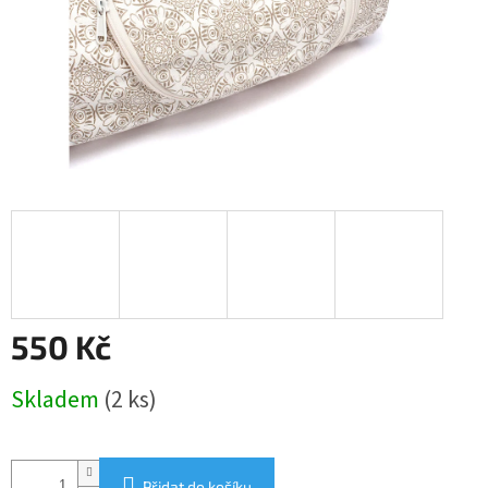
550 Kč
Měrná
Skladem
(2 ks)
cena:
Přidat do košíku