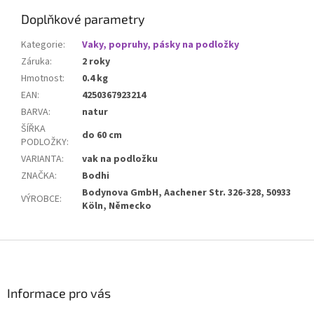
Doplňkové parametry
Kategorie
:
Vaky, popruhy, pásky na podložky
Záruka
:
2 roky
Hmotnost
:
0.4 kg
EAN
:
4250367923214
BARVA
:
natur
ŠÍŘKA
do 60 cm
PODLOŽKY
:
VARIANTA
:
vak na podložku
ZNAČKA
:
Bodhi
Bodynova GmbH, Aachener Str. 326-328, 50933
VÝROBCE
:
Köln, Německo
Z
á
p
a
Informace pro vás
t