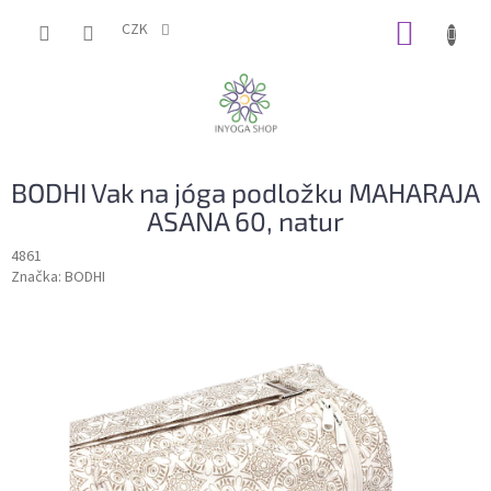
Přejít
NÁKUP
na
CZK
obsah
KOŠÍK
BODHI Vak na jóga podložku MAHARAJA
ASANA 60, natur
4861
Značka:
BODHI