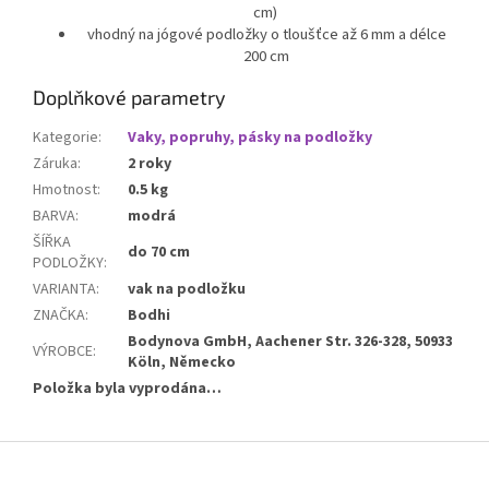
cm)
vhodný na jógové podložky o tloušťce až 6 mm a délce
200 cm
Doplňkové parametry
Kategorie
:
Vaky, popruhy, pásky na podložky
Záruka
:
2 roky
Hmotnost
:
0.5 kg
BARVA
:
modrá
ŠÍŘKA
do 70 cm
PODLOŽKY
:
VARIANTA
:
vak na podložku
ZNAČKA
:
Bodhi
Bodynova GmbH, Aachener Str. 326-328, 50933
VÝROBCE
:
Köln, Německo
Položka byla vyprodána…
Z
á