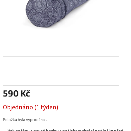
590 Kč
Měrná
Objednáno (1 týden)
cena:
Položka byla vyprodána…