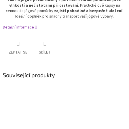
Vak na jógu z pevné bavlny s potiskem chrání podložku před
vlhkostí a nečistotami při cestování.
Praktické dvě kapsy na
cennosti a jógové pomůcky
zajistí pohodlné a bezpečné uložení
.
Ideální doplněk pro snadný transport vaší jógové výbavy.
Detailní informace
ZEPTAT SE
SDÍLET
Související produkty