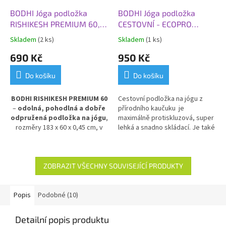
BODHI Jóga podložka
BODHI Jóga podložka
RISHIKESH PREMIUM 60,
CESTOVNÍ - ECOPRO
183x60x0,45 cm, černá
TRAVEL, 185x60x0,13 cm,
Skladem
(2 ks)
Skladem
(1 ks)
šedá
690 Kč
950 Kč
Do košíku
Do košíku
BODHI RISHIKESH PREMIUM 60
Cestovní podložka na jógu z
–
odolná, pohodlná a dobře
přírodního kaučuku je
odpružená podložka na jógu
,
maximálně protiskluzová, super
rozměry 183 x 60 x 0,45 cm, v
lehká a snadno skládací.
Je také
elegantní černé barvě.
ideální jako protiskluzový a
Poskytuje výbornou izolaci
hygienický kryt na vaši praxi v
od chladné podlahy
a stabilní
jógových studiích.
oporu při cvičení. Vyrobena z
ZOBRAZIT VŠECHNY SOUVISEJÍCÍ PRODUKTY
PVC pro dlouhou životnost a
snadnou údržbu.
Popis
Podobné (10)
Detailní popis produktu