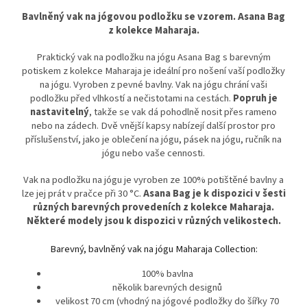
Bavlněný vak na jógovou podložku se vzorem. Asana Bag
z kolekce Maharaja.
Praktický vak na podložku na jógu Asana Bag s barevným
potiskem z kolekce Maharaja je ideální pro nošení vaší podložky
na jógu. Vyroben z pevné bavlny. Vak na jógu chrání vaši
podložku před vlhkostí a nečistotami na cestách.
Popruh je
nastavitelný
, takže se vak dá pohodlně nosit přes rameno
nebo na zádech. Dvě vnější kapsy nabízejí další prostor pro
příslušenství, jako je oblečení na jógu, pásek na jógu, ručník na
jógu nebo vaše cennosti.
Vak na podložku na jógu je vyroben ze 100% potištěné bavlny a
lze jej prát v pračce při 30 °C.
Asana Bag je k dispozici v šesti
různých barevných provedeních z kolekce Maharaja.
Některé modely jsou k dispozici v různých velikostech.
Barevný, bavlněný vak na jógu Maharaja Collection:
100% bavlna
několik barevných designů
velikost 70 cm (vhodný na jógové podložky do šířky 70