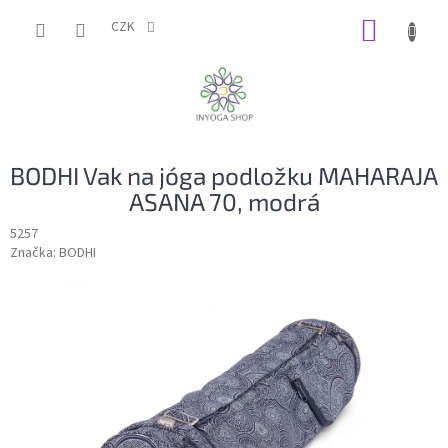
Přejít
NÁKUP
na
CZK
obsah
KOŠÍK
BODHI Vak na jóga podložku MAHARAJA
ASANA 70, modrá
5257
Značka:
BODHI