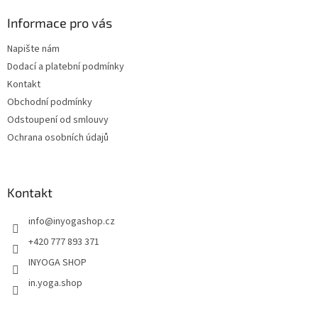
p
a
Informace pro vás
t
Napište nám
í
Dodací a platební podmínky
Kontakt
Obchodní podmínky
Odstoupení od smlouvy
Ochrana osobních údajů
Kontakt
info
@
inyogashop.cz
+420 777 893 371
INYOGA SHOP
in.yoga.shop