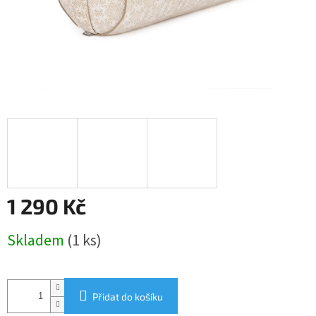
1 290 Kč
Měrná
Skladem
(1 ks)
cena:
Přidat do košíku