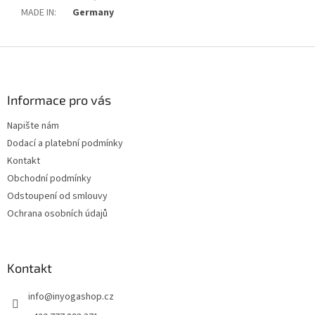
MADE IN
:
Germany
Z
á
p
a
Informace pro vás
t
Napište nám
í
Dodací a platební podmínky
Kontakt
Obchodní podmínky
Odstoupení od smlouvy
Ochrana osobních údajů
Kontakt
info
@
inyogashop.cz