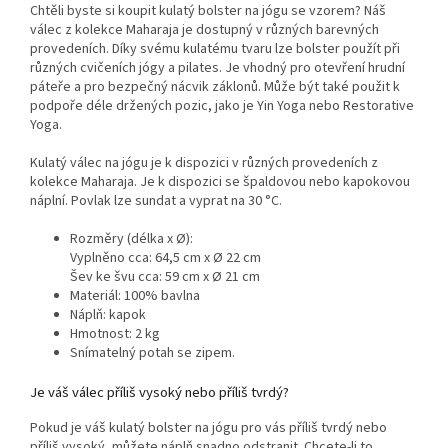
Chtěli byste si koupit kulatý bolster na jógu se vzorem? Náš
válec z kolekce Maharaja je dostupný v různých barevných
provedeních. Díky svému kulatému tvaru lze bolster použít při
různých cvičeních jógy a pilates. Je vhodný pro otevření hrudní
páteře a pro bezpečný nácvik záklonů. Může být také použit k
podpoře déle držených pozic, jako je Yin Yoga nebo Restorative
Yoga.
Kulatý válec na jógu je k dispozici v různých provedeních z
kolekce Maharaja. Je k dispozici se špaldovou nebo kapokovou
náplní. Povlak lze sundat a vyprat na 30 °C.
Rozměry (délka x Ø):
Vyplněno cca: 64,5 cm x Ø 22 cm
Šev ke švu cca: 59 cm x Ø 21 cm
Materiál: 100% bavlna
Náplň: kapok
Hmotnost: 2 kg
Snímatelný potah se zipem.
Je váš válec příliš vysoký nebo příliš tvrdý?
Pokud je váš kulatý bolster na jógu pro vás příliš tvrdý nebo
příliš vysoký, můžete náplň snadno odstranit. Chcete-li to