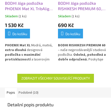
BODHI Jóga podložka
BODHI Jóga podložka
PHOENIX Mat XL TribAlign,
RISHIKESH PREMIUM 60,
200 x 66 x 0,4 cm, modrá
183x60x0,45 cm,
Skladem
(1 ks)
Skladem
(1 ks)
(matná)
akvamarín
1 530 Kč
690 Kč
Do košíku
Do košíku
PHOENIX Mat XL
Modrá, matná,
BODHI RISHIKESH PREMIUM 60
extra dlouhá
designová
– naše nejprodávanější studiová
podložka s maximální
podložka.
Odolná, pohodlná a
protiskluzností
a laserovým
dobře odpružená.
Poskytuje
potiskem TribAlign. Vyrobena z
výbornou izolaci od chladné
přírodního kaučuku s PU
podlahy a stabilní oporu při
povlakem.
cvičení.
Vyrobena v Německu
z
PVC pro dlouhou životnost a
ZOBRAZIT VŠECHNY SOUVISEJÍCÍ PRODUKTY
snadnou údržbu.
Popis
Podobné (10)
Detailní popis produktu