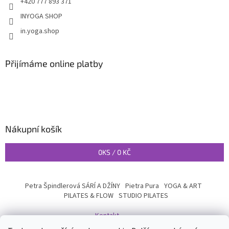
+420 777 893 371
INYOGA SHOP
in.yoga.shop
Přijímáme online platby
Nákupní košík
0
KS /
0 KČ
Petra Špindlerová SÁRÍ A DŽÍNY
Pietra Pura
YOGA & ART
PILATES & FLOW
STUDIO PILATES
Kontakt