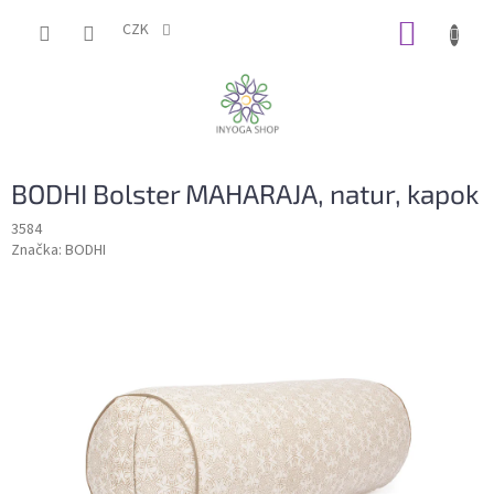
Přejít
NÁKUP
na
CZK
obsah
KOŠÍK
BODHI Bolster MAHARAJA, natur, kapok
3584
Značka:
BODHI