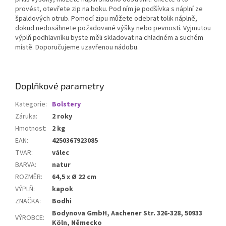
provést, otevřete zip na boku. Pod ním je podšívka s náplní ze
špaldových otrub. Pomocí zipu můžete odebrat tolik náplně,
dokud nedosáhnete požadované výšky nebo pevnosti. Vyjmutou
výplň podhlavníku byste měli skladovat na chladném a suchém
místě. Doporučujeme uzavřenou nádobu.
Doplňkové parametry
Kategorie
:
Bolstery
Záruka
:
2 roky
Hmotnost
:
2 kg
EAN
:
4250367923085
TVAR
:
válec
BARVA
:
natur
ROZMĚR
:
64,5 x Ø 22 cm
VÝPLŇ
:
kapok
ZNAČKA
:
Bodhi
Bodynova GmbH, Aachener Str. 326-328, 50933
VÝROBCE
:
Köln, Německo