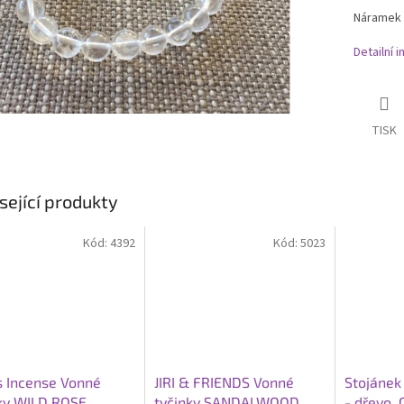
Náramek k
Detailní 
TISK
sející produkty
Kód:
4392
Kód:
5023
s Incense Vonné
JIRI & FRIENDS Vonné
Stojánek
ky WILD ROSE,
tyčinky SANDALWOOD,
- dřevo,