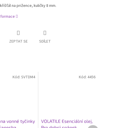
řišťál na prižence, kuličky 8 mm.
informace
ZEPTAT SE
SDÍLET
Kód:
SVTDM4
Kód:
4456
 na vonné tyčinky
VOLATILE Esenciální olej,
 Ganesha
Pro dobrý spánek
Další