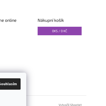
me online
Nákupní košík
0
KS /
0 KČ
O PILATES
Souhlasím
Vytvořil Shoptet