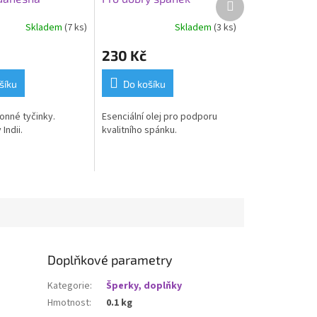
produkt
Skladem
(7 ks)
Skladem
(3 ks)
230 Kč
šíku
Do košíku
onné tyčinky.
Esenciální olej pro podporu
Indii.
kvalitního spánku.
Doplňkové parametry
Kategorie
:
Šperky, doplňky
Hmotnost
:
0.1 kg