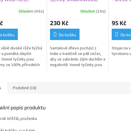
á růže
santalové dřevo
Skladem
(4 ks)
Skladem
(2 ks)
č
230 Kč
95 Kč
o košíku
Do košíku
Do ko
vůně divoké růže hýčká
Santalové dřevo pochází z
Stojan na v
 a pomáhá zlepšit
Indie a tradičně se pálí večer,
Vyrobeno v 
.
Vonné tyčinky jsou
aby se zabránilo zlým duchům a
ny ze 100% přírodních
negativitě.
Vonné tyčinky jsou
n.
vyrobeny ze 100% přírodních
surovin.
s
Podobné (10)
ailní popis produktu
iál: křišťál, pruženka
ěr kuličky: cca 8 mm