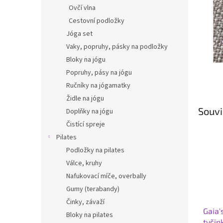
n
Ovčí vlna
e
Cestovní podložky
l
Jóga set
Vaky, popruhy, pásky na podložky
Bloky na jógu
Popruhy, pásy na jógu
Ručníky na jógamatky
Židle na jógu
Souvi
Doplňky na jógu
Čistící spreje
Pilates
Podložky na pilates
Válce, kruhy
Nafukovací míče, overbally
Gumy (terabandy)
Činky, závaží
Gaia'
Bloky na pilates
tyčin