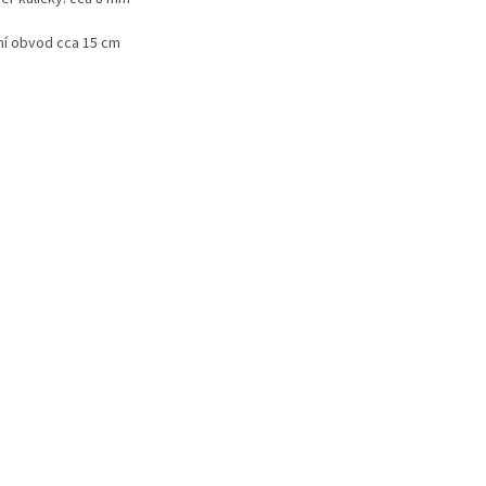
řní obvod cca 15 cm