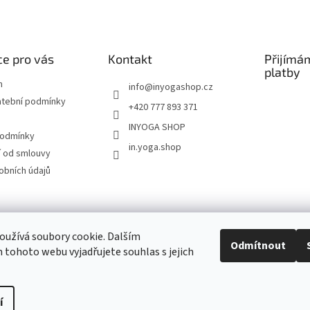
e pro vás
Kontakt
Přijímá
platby
m
info
@
inyogashop.cz
atební podmínky
+420 777 893 371
INYOGA SHOP
podmínky
in.yoga.shop
 od smlouvy
obních údajů
ndlerová SÁRÍ A DŽÍNY
Pietra Pura
YOGA & ART
PILATES & FLOW
STUDI
užívá soubory cookie. Dalším
Odmítnout
tohoto webu vyjadřujete souhlas s jejich
Kontakt
í
Upravit nastavení cookies