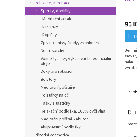
Relaxace, meditace
divok
Šperky, doplňky
Meditační korále
93 K
Náramky
Doplňky
D
Zpívající mísy, činely, zvonkohry
Jemná 
Nosní sprchy
smysly
Vonné tyčinky, vykuřovadla, esenciální
náladu
oleje
vyrobe
Deky pro relaxaci
surovi
Bolstery
Meditační polštáře
Popi
Polštářky na oči
Tašky a taštičky
Relaxační podložka, 100% ovčí vlna
Det
Meditační polštář Zabuton
mater
Akupresurní podložky
Přírodní kosmetika
rozm