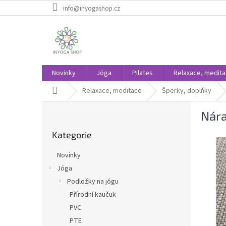
Přejít
info@inyogashop.cz
na
obsah
Novinky
Jóga
Pilates
Relaxace, medit
Domů
Relaxace, meditace
Šperky, doplňky
P
Nára
o
Přeskočit
s
Kategorie
kategorie
t
r
Novinky
a
Jóga
n
Podložky na jógu
n
í
Přírodní kaučuk
p
PVC
a
PTE