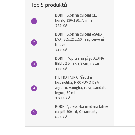
Top 5 produktů
BODHI Blok na cvičení XL,
korek, 230x120x75 mm
280 Kč
BODHI Blok na cvičení ASANA,
EVA, 305x205x50 mm, červená
tmavá
230 Kč
BODHI Popruh na jógu ASANA
BELT, 2,5 m x 3,8 cm, natur
190 Kč
PIETRA PURA Přírodní
kosmetika, PROFUMO DEA
agrumi, vaniglia, rosa, sandalo
legno, 50 ml
1 290 Kč
BODHI Ajurvédská měděná lahev
na pití 800 ml, Ornamenty
650 Kč
Z