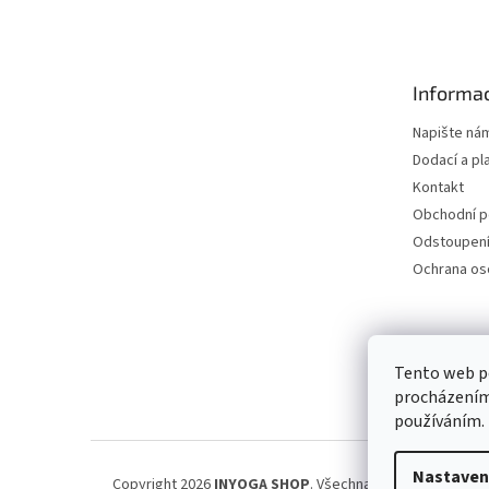
á
p
a
t
Informac
í
Napište ná
Dodací a pl
Kontakt
Obchodní 
Odstoupení
Ochrana os
Petra Špi
Tento web po
procházením 
používáním.
Nastaven
Copyright 2026
INYOGA SHOP
. Všechna práva vyhrazena.