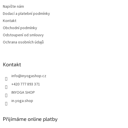
t
Napište nám
í
Dodací a platební podmínky
Kontakt
Obchodní podmínky
Odstoupení od smlouvy
Ochrana osobních údajů
Kontakt
info
@
inyogashop.cz
+420 777 893 371
INYOGA SHOP
in.yoga.shop
Přijímáme online platby