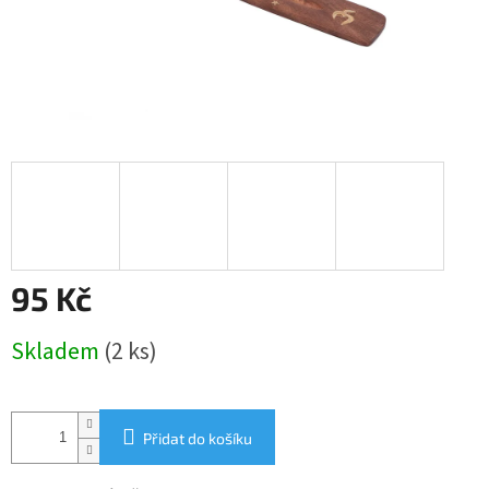
95 Kč
Měrná
Skladem
(2 ks)
cena:
Přidat do košíku