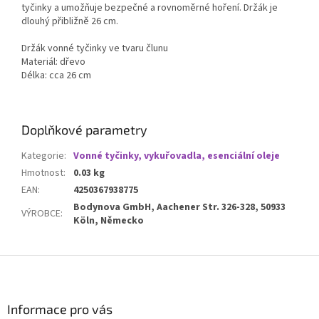
tyčinky a umožňuje bezpečné a rovnoměrné hoření. Držák je
dlouhý přibližně 26 cm.
Držák vonné tyčinky ve tvaru člunu
Materiál: dřevo
Délka: cca 26 cm
Doplňkové parametry
Kategorie
:
Vonné tyčinky, vykuřovadla, esenciální oleje
Hmotnost
:
0.03 kg
EAN
:
4250367938775
Bodynova GmbH, Aachener Str. 326-328, 50933
VÝROBCE
:
Köln, Německo
Z
á
p
a
Informace pro vás