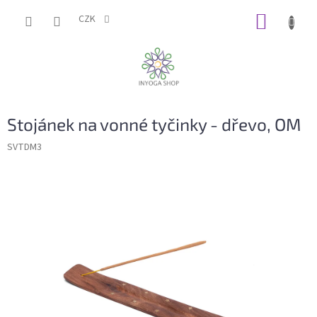
Přejít
NÁKUP
na
CZK
obsah
KOŠÍK
Stojánek na vonné tyčinky - dřevo, OM
SVTDM3