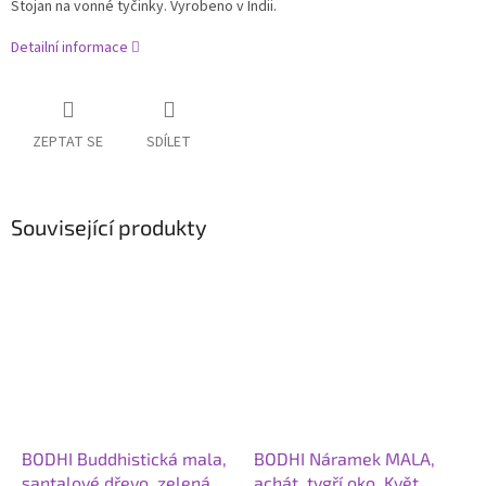
Stojan na vonné tyčinky. Vyrobeno v Indii.
Detailní informace
ZEPTAT SE
SDÍLET
Související produkty
BODHI Buddhistická mala,
BODHI Náramek MALA,
santalové dřevo, zelená
achát, tygří oko, Květ