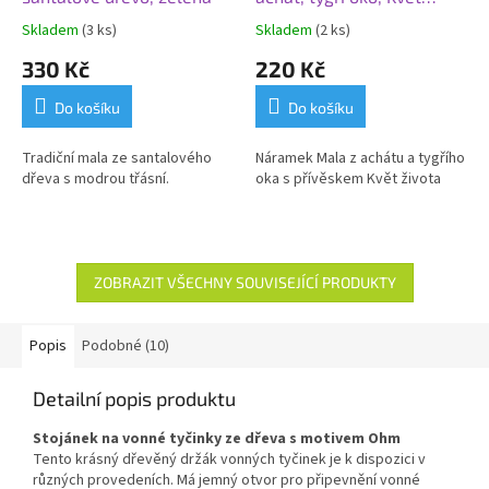
života
Skladem
(3 ks)
Skladem
(2 ks)
330 Kč
220 Kč
Do košíku
Do košíku
Tradiční mala ze santalového
Náramek Mala z achátu a tygřího
dřeva s modrou třásní.
oka s přívěskem Květ života
ZOBRAZIT VŠECHNY SOUVISEJÍCÍ PRODUKTY
Popis
Podobné (10)
Detailní popis produktu
Stojánek na vonné tyčinky ze dřeva s motivem Ohm
Tento krásný dřevěný držák vonných tyčinek je k dispozici v
různých provedeních. Má jemný otvor pro připevnění vonné