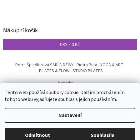
Nákupní košík
0
KS /
0 KČ
Petra Špindlerová SÁRÍ A DŽÍNY
Pietra Pura
YOGA & ART
PILATES & FLOW
STUDIO PILATES
Kontakt
Tento web používá soubory cookie. Dalším procházením
tohoto webu vyjadřujete souhlas s jejich používáním.
Vytvořil Shoptet
Nastavení
Copyright 2026
INYOGA SHOP
. Všechna práva vyhrazena.
Upravit
Odmítnout
Souhlasím
nastavení cookies