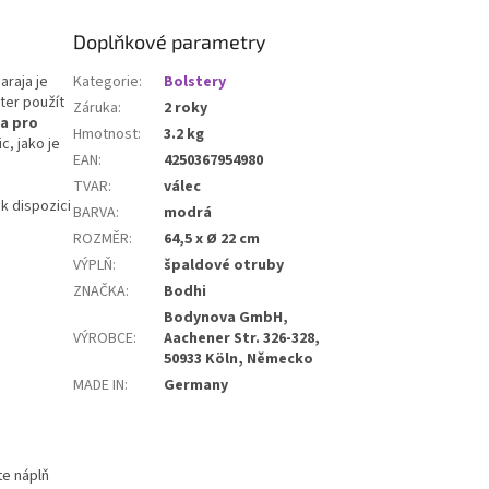
í prax
i. Spodní
řírodního kaučuku
Doplňkové parametry
konalou stabilitu
araja je
Kategorie
:
Bolstery
ucího posouvání.
ter použít
itelnou podložku
Záruka
:
2 roky
 a pro
 PVC, který
Hmotnost
:
3.2 kg
, jako je
 funkčnost s
EAN
:
4250367954980
k pokožce.
TVAR
:
válec
 k dispozici
BARVA
:
modrá
ROZMĚR
:
64,5 x Ø 22 cm
VÝPLŇ
:
špaldové otruby
ZNAČKA
:
Bodhi
Bodynova GmbH,
VÝROBCE
:
Aachener Str. 326-328,
50933 Köln, Německo
MADE IN
:
Germany
te náplň