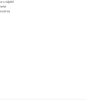
a s náplní
hnete
ovat na