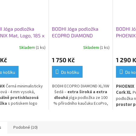
I Jóga podložka
BODHI Jóga podložka
BODHI Jó
IX Mat, Logo, 185 x
ECOPRO DIAMOND
PHOENIX 
0,4 cm, černá
XL/XW, 200 x 66 x 0,6
200 x 66 
Skladem
(1 ks)
Skladem
(1 ks)
cm, šedá tmavá
 Kč
1 750 Kč
1 290 
o košíku
Do košíku
Do ko
IX
Černá minimalisticky
BODHI ECOPRO DIAMOND XL/XW
PHOENIX
ová - 4 mm vysoká,
šedá –
extra široká a extra
Cork XL
P
álně protiskluzová
dlouhá
jóga podložka ze 100
podložka n
žka
s potiskem logo
% přírodního kaučuku EcoPro,
prostor p
". PU a přírodní kaučuk
rozměry 200 x 66 x 0,6 cm.
náročné dy
Ideální pro vysoké jogíny a
Přírodní ko
ty, kteří hledají více
antibakte
prostoru během cvičení.
s
Podobné (10)
zvyšuje sv
Pohodlná, ekologická a odolná
pocení a
z