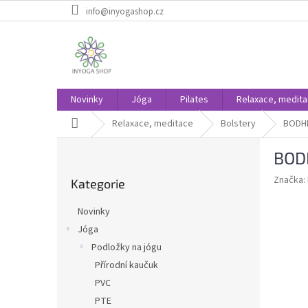
Přejít
info@inyogashop.cz
na
obsah
Novinky
Jóga
Pilates
Relaxace, medit
Domů
Relaxace, meditace
Bolstery
BODHI
P
BODH
o
Přeskočit
s
Značka:
Kategorie
kategorie
t
r
Novinky
a
Jóga
n
Podložky na jógu
n
í
Přírodní kaučuk
p
PVC
a
PTE