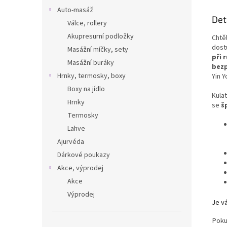
Auto-masáž
Det
Válce, rollery
Akupresurní podložky
Chtěl
dost
Masážní míčky, sety
při 
Masážní buráky
bezp
Hrnky, termosky, boxy
Yin 
Boxy na jídlo
Kulat
Hrnky
se
š
Termosky
Lahve
Ajurvéda
Dárkové poukazy
Akce, výprodej
Akce
Výprodej
Je vá
Pokud