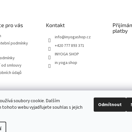
e pro vás
Kontakt
Přijímá
platby
m
info
@
inyogashop.cz
atební podmínky
+420 777 893 371
INYOGA SHOP
podmínky
in.yoga.shop
 od smlouvy
obních údajů
ndlerová SÁRÍ A DŽÍNY
Pietra Pura
YOGA & ART
PILATES & FLOW
STUDI
užívá soubory cookie. Dalším
Odmítnout
tohoto webu vyjadřujete souhlas s jejich
Kontakt
í
Upravit nastavení cookies