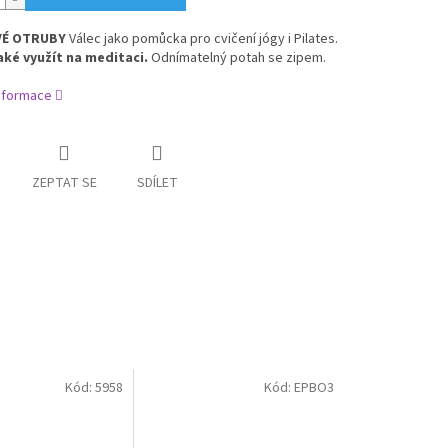
VÉ OTRUBY
Válec jako pomůcka pro cvičení jógy i Pilates.
aké využít na meditaci.
Odnímatelný potah se zipem.
informace
ZEPTAT SE
SDÍLET
Kód:
5958
Kód:
EPBO3