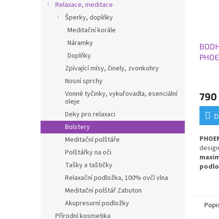
Relaxace, meditace
Šperky, doplňky
Meditační korále
Náramky
BODH
Doplňky
PHOEN
66 x 
Zpívající mísy, činely, zvonkohry
Nosní sprchy
Vonné tyčinky, vykuřovadla, esenciální
790
oleje
Deky pro relaxaci
D
Bolstery
PHOEN
Meditační polštáře
design
Polštářky na oči
maxim
Tašky a taštičky
podlo
"bodhi
Relaxační podložka, 100% ovčí vlna
Meditační polštář Zabuton
Akupresurní podložky
Popi
Přírodní kosmetika