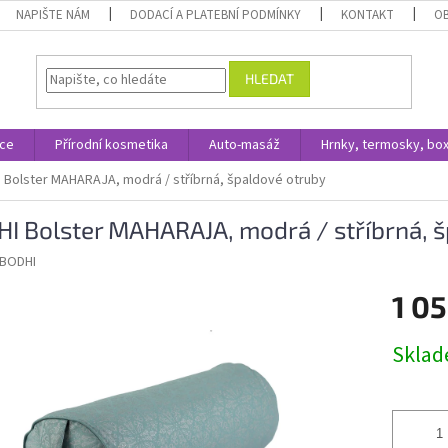
NAPIŠTE NÁM
DODACÍ A PLATEBNÍ PODMÍNKY
KONTAKT
O
HLEDAT
ace
Přírodní kosmetika
Auto-masáž
Hrnky, termosky, bo
 Bolster MAHARAJA, modrá / stříbrná, špaldové otruby
I Bolster MAHARAJA, modrá / stříbrná, 
BODHI
1 05
Měrná
Skla
cena: