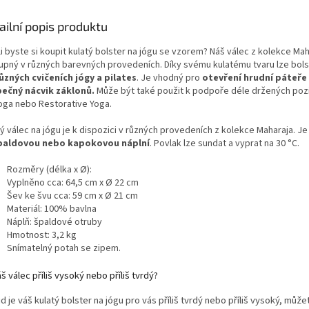
podložka pro všechny úrovně
intenzivn
jógy.
strana z p
ailní popis produktu
zaručuje do
i byste si koupit kulatý bolster na jógu se vzorem? Náš válec z kolekce Mah
bez nežádo
upný v různých barevných provedeních. Díky svému kulatému tvaru lze bols
Jde o udrž
různých cvičeních jógy a pilates
. Je vhodný pro
otevření hrudní páteře
bez obsahu
ečný nácvik záklonů.
Může být také použit k podpoře déle držených pozic
kombinuje
Yoga nebo Restorative Yoga.
jemností 
ý válec na jógu je k dispozici v různých provedeních z kolekce Maharaja. Je
paldovou nebo kapokovou náplní
. Povlak lze sundat a vyprat na 30 °C.
Rozměry (délka x Ø):
Vyplněno cca: 64,5 cm x Ø 22 cm
Šev ke švu cca: 59 cm x Ø 21 cm
Materiál: 100% bavlna
Náplň: špaldové otruby
Hmotnost: 3,2 kg
Snímatelný potah se zipem.
š válec příliš vysoký nebo příliš tvrdý?
 je váš kulatý bolster na jógu pro vás příliš tvrdý nebo příliš vysoký, může