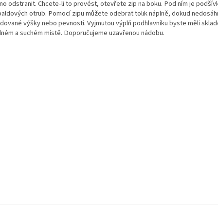
o odstranit. Chcete-li to provést, otevřete zip na boku. Pod ním je podšívk
paldových otrub. Pomocí zipu můžete odebrat tolik náplně, dokud nedosá
dované výšky nebo pevnosti. Vyjmutou výplň podhlavníku byste měli sklad
dném a suchém místě. Doporučujeme uzavřenou nádobu.