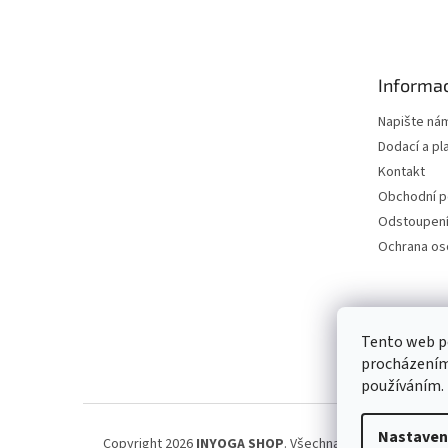
á
p
a
t
Informac
í
Napište ná
Dodací a pl
Kontakt
Obchodní 
Odstoupení
Ochrana os
Petra Špi
Tento web po
procházením 
používáním.
Nastaven
Copyright 2026
INYOGA SHOP
. Všechna práva vyhrazena.