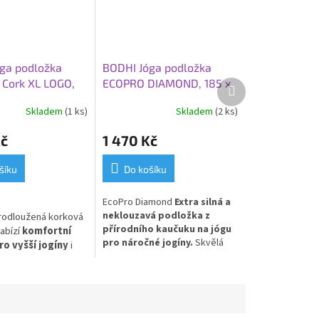
ga podložka
BODHI Jóga podložka
Cork XL LOGO,
ECOPRO DIAMOND, 185 x
Další
produkt
x 0,4 cm, korek
60 x 0,6 cm, fialová
Skladem
(1 ks)
Skladem
(2 ks)
Kč
1 470 Kč
šíku
Do košíku
EcoPro Diamond
Extra silná a
neklouzavá podložka z
rodloužená korková
přírodního kaučuku na jógu
abízí
komfortní
pro náročné jogíny.
Skvělá
ro vyšší jogíny
i
volba pro Vás, kteří dáváte
namické cvičení.
přednost přírodním
rek s
materiálům!
riální
úpravou
ou přilnavost s mírou
ůstává svěží i po