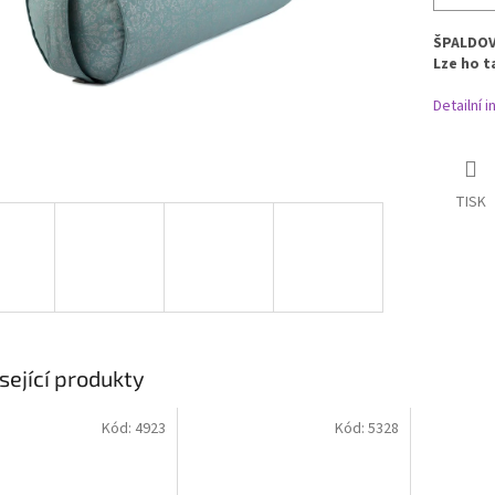
ŠPALDO
Lze ho t
Detailní 
TISK
sející produkty
Kód:
4923
Kód:
5328