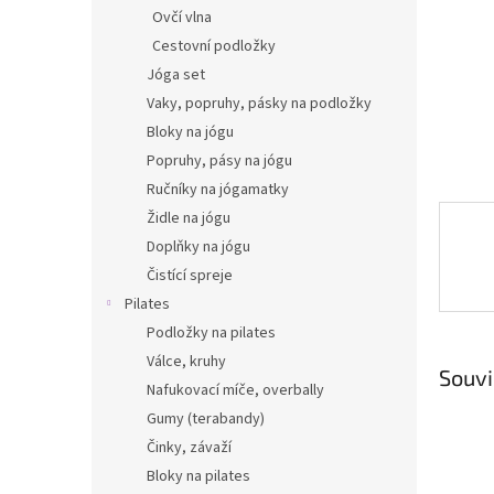
n
Ovčí vlna
e
Cestovní podložky
l
Jóga set
Vaky, popruhy, pásky na podložky
Bloky na jógu
Popruhy, pásy na jógu
Ručníky na jógamatky
Židle na jógu
Doplňky na jógu
Čistící spreje
Pilates
Podložky na pilates
Válce, kruhy
Souvi
Nafukovací míče, overbally
Gumy (terabandy)
Činky, závaží
Bloky na pilates