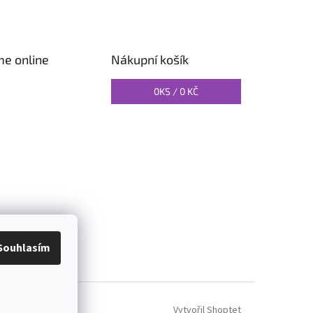
me online
Nákupní košík
0
KS /
0 KČ
O PILATES
Souhlasím
Vytvořil Shoptet