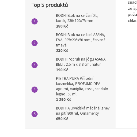
snadn
Top 5 produktů
ze š
poža
BODHI Blok na cvičení XL,
chla
korek, 230x120x75 mm
280 Kč
BODHI Blok na cvičení ASANA,
EVA, 305x205x50 mm, červená
tmavá
230 Kč
BODHI Popruh na jógu ASANA
BELT, 2,5 m x 3,8 cm, natur
190 Kč
PIETRA PURA Přírodní
kosmetika, PROFUMO DEA
agrumi, vaniglia, rosa, sandalo
legno, 50 ml
1 290 Kč
BODHI Ajurvédská měděná lahev
na pití 800 ml, Ornamenty
650 Kč
Z