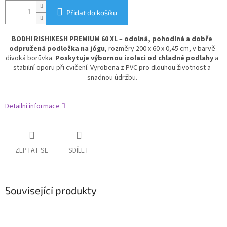
Přidat do košíku
BODHI RISHIKESH PREMIUM 60 XL
–
odolná, pohodlná a dobře
odpružená podložka na jógu
, rozměry 200 x 60 x 0,45 cm, v barvě
divoká borůvka.
Poskytuje výbornou izolaci od chladné podlahy
a
stabilní oporu při cvičení. Vyrobena z PVC pro dlouhou životnost a
snadnou údržbu.
Detailní informace
ZEPTAT SE
SDÍLET
Související produkty