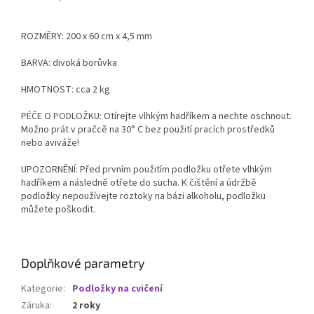
ROZMĚRY: 200 x 60 cm x 4,5 mm
BARVA: divoká borůvka
HMOTNOST: cca 2 kg
PÉČE O PODLOŽKU: Otírejte vlhkým hadříkem a nechte oschnout.
Možno prát v pračcě na 30° C bez použití pracích prostředků
nebo aviváže!
UPOZORNĚNÍ: Před prvním použitím podložku otřete vlhkým
hadříkem a následně otřete do sucha. K čištění a údržbě
podložky nepoužívejte roztoky na bázi alkoholu, podložku
můžete poškodit.
Doplňkové parametry
Kategorie
:
Podložky na cvičení
Záruka
:
2 roky