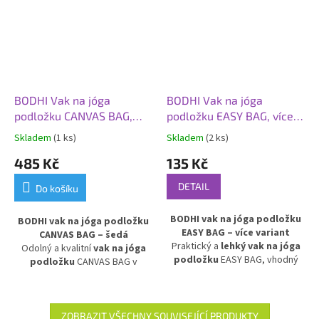
BODHI Vak na jóga
BODHI Vak na jóga
podložku CANVAS BAG,
podložku EASY BAG, více
ramenní popruh, šedá
variant
Skladem
(1 ks)
Skladem
(2 ks)
485 Kč
135 Kč
DETAIL
Do košíku
BODHI vak na jóga podložku
BODHI vak na jóga podložku
EASY BAG – více variant
CANVAS BAG – šedá
Praktický a
lehký vak na jóga
Odolný a kvalitní
vak na jóga
podložku
EASY BAG, vhodný
podložku
CANVAS BAG v
pro podložky do šířky 70 cm.
šedém provedení. Vyroben z
Vodoodpudivý a pevný materiál
pevného plátna a vybaven
chrání podložku před vlhkem a
ramenním popruhem
pro
nečistotami, ideální pro
pohodlné přenášení. Vhodný pro
ZOBRAZIT VŠECHNY SOUVISEJÍCÍ PRODUKTY