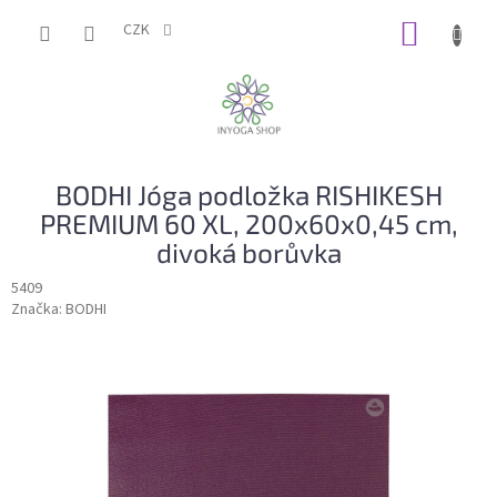
Přejít
NÁKUP
na
CZK
obsah
KOŠÍK
BODHI Jóga podložka RISHIKESH
PREMIUM 60 XL, 200x60x0,45 cm,
divoká borůvka
5409
Značka:
BODHI