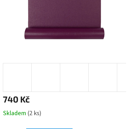
740 Kč
Měrná
Skladem
(2 ks)
cena: