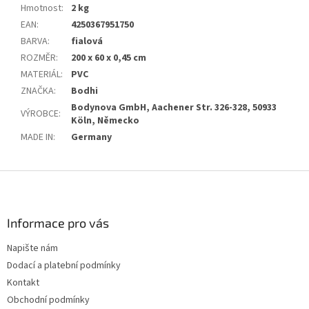
Hmotnost
:
2 kg
EAN
:
4250367951750
BARVA
:
fialová
ROZMĚR
:
200 x 60 x 0,45 cm
MATERIÁL
:
PVC
ZNAČKA
:
Bodhi
Bodynova GmbH, Aachener Str. 326-328, 50933
VÝROBCE
:
Köln, Německo
MADE IN
:
Germany
Z
á
p
a
Informace pro vás
t
Napište nám
í
Dodací a platební podmínky
Kontakt
Obchodní podmínky