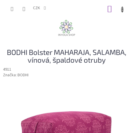
Přejít
NÁKUP
na
CZK
obsah
KOŠÍK
BODHI Bolster MAHARAJA, SALAMBA,
vínová, špaldové otruby
4911
Značka:
BODHI