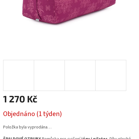
1 270 Kč
Měrná
Objednáno (1 týden)
cena:
Položka byla vyprodána…