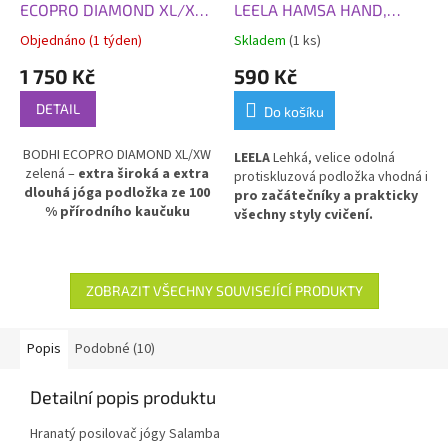
ECOPRO DIAMOND XL/XW,
LEELA HAMSA HAND,
200 x 66 x 0,6 cm, zelená
183x60x0,45 cm, světle
Objednáno (1 týden)
Skladem
(1 ks)
modrá
1 750 Kč
590 Kč
DETAIL
Do košíku
BODHI ECOPRO DIAMOND XL/XW
LEELA
Lehká, velice odolná
zelená –
extra široká a extra
protiskluzová podložka vhodná i
dlouhá jóga podložka ze 100
pro začátečníky a prakticky
% přírodního kaučuku
všechny styly cvičení.
EcoPro, rozměry 200 x 66 x 0,6
Oboustranně tlumící nárazy.
cm.
Ideální volba pro vysoké
Ideální pro každodenní
jogí
ny a všechny, kdo chtějí
použití.
PVC
více prostoru při cvičení.
ZOBRAZIT VŠECHNY SOUVISEJÍCÍ PRODUKTY
Pohodlná, ekologická a odolná
podložka s elegantním zeleným
designem pro maximální
Popis
Podobné (10)
komfort a podporu.
Detailní popis produktu
Hranatý
posilovač jógy Salamba