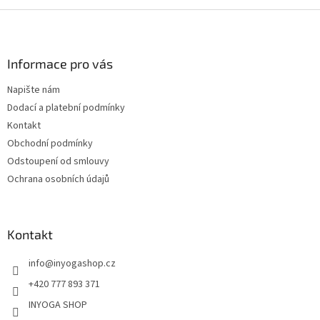
Z
á
p
a
Informace pro vás
t
Napište nám
í
Dodací a platební podmínky
Kontakt
Obchodní podmínky
Odstoupení od smlouvy
Ochrana osobních údajů
Kontakt
info
@
inyogashop.cz
+420 777 893 371
INYOGA SHOP