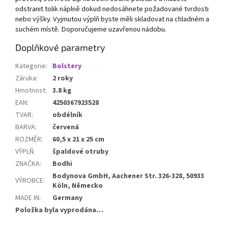
odstranit tolik náplně dokud nedosáhnete požadované tvrdosti
nebo výšky. Vyjmutou výplň byste měli skladovat na chladném a
suchém místě. Doporučujeme uzavřenou nádobu.
Doplňkové parametry
Kategorie
:
Bolstery
Záruka
:
2 roky
Hmotnost
:
3.8 kg
EAN
:
4250367923528
TVAR
:
obdélník
BARVA
:
červená
ROZMĚR
:
60,5 x 21 x 25 cm
VÝPLŇ
:
špaldové otruby
ZNAČKA
:
Bodhi
Bodynova GmbH, Aachener Str. 326-328, 50933
VÝROBCE
:
Köln, Německo
MADE IN
:
Germany
Položka byla vyprodána…