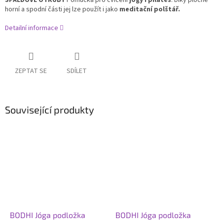
ŠPALDOVÉ OTRUBY
Pomůcka pro cvičení
jógy i pilates
.
Díky ploché
horní a spodní části jej lze použít i jako
meditační polštář.
Detailní informace
ZEPTAT SE
SDÍLET
Související produkty
BODHI Jóga podložka
BODHI Jóga podložka