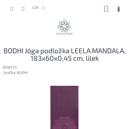
Přejít
NÁKUP
na
CZK
obsah
KOŠÍK
BODHI Jóga podložka LEELA MANDALA,
183x60x0,45 cm, lilek
BSMZ10
Značka:
BODHI