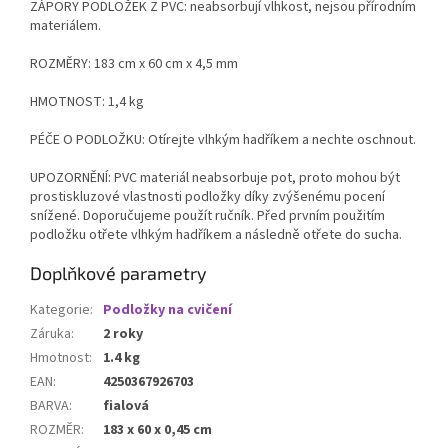
ZÁPORY PODLOŽEK Z PVC: neabsorbují vlhkost, nejsou přírodním
materiálem.
ROZMĚRY: 183 cm x 60 cm x 4,5 mm
HMOTNOST: 1,4 kg
PÉČE O PODLOŽKU: Otírejte vlhkým hadříkem a nechte oschnout.
UPOZORNĚNÍ: PVC materiál neabsorbuje pot, proto mohou být
prostiskluzové vlastnosti podložky díky zvýšenému pocení
snížené. Doporučujeme použít ručník. Před prvním použitím
podložku otřete vlhkým hadříkem a následně otřete do sucha.
Doplňkové parametry
Kategorie
:
Podložky na cvičení
Záruka
:
2 roky
Hmotnost
:
1.4 kg
EAN
:
4250367926703
BARVA
:
fialová
ROZMĚR
:
183 x 60 x 0,45 cm