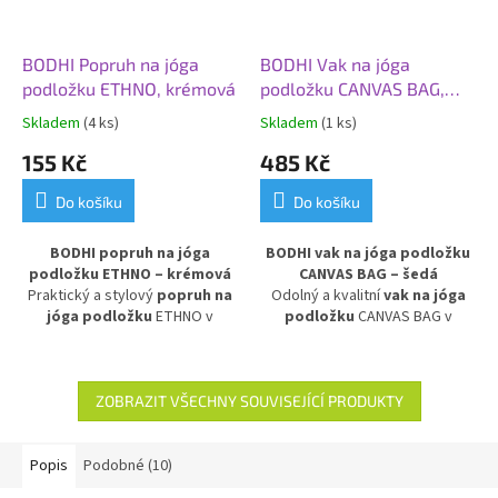
BODHI Popruh na jóga
BODHI Vak na jóga
podložku ETHNO, krémová
podložku CANVAS BAG,
ramenní popruh, šedá
Skladem
(4 ks)
Skladem
(1 ks)
155 Kč
485 Kč
Do košíku
Do košíku
BODHI popruh na jóga
BODHI vak na jóga podložku
podložku ETHNO – krémová
CANVAS BAG – šedá
Praktický a stylový
popruh na
Odolný a kvalitní
vak na jóga
jóga podložku
ETHNO v
podložku
CANVAS BAG v
krémovém provedení.
šedém provedení. Vyroben z
Vzorovaný design dodává
pevného plátna a vybaven
jedinečný vzhled a popruh je
ramenním popruhem
pro
vhodný pro
jakoukoli velikost
pohodlné přenášení. Vhodný pro
ZOBRAZIT VŠECHNY SOUVISEJÍCÍ PRODUKTY
podložky
. Flexibilní a lehký –
podložky do 70 cm, ideální pro
perfektní doplněk pro snadné
jógu doma, ve studiu i na cesty.
přenášení vaší podložky a
Popis
Podobné (10)
podporu při cvičení jógy, pilates