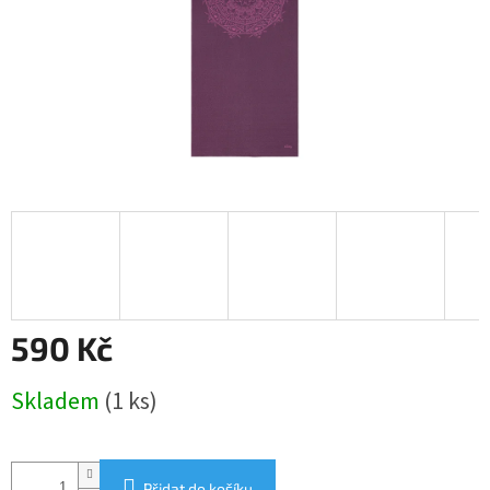
590 Kč
Měrná
Skladem
(1 ks)
cena:
Přidat do košíku