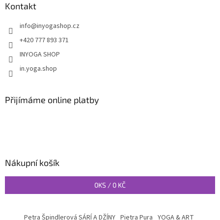
Kontakt
info
@
inyogashop.cz
+420 777 893 371
INYOGA SHOP
in.yoga.shop
Přijímáme online platby
Nákupní košík
0
KS /
0 KČ
Petra Špindlerová SÁRÍ A DŽÍNY
Pietra Pura
YOGA & ART