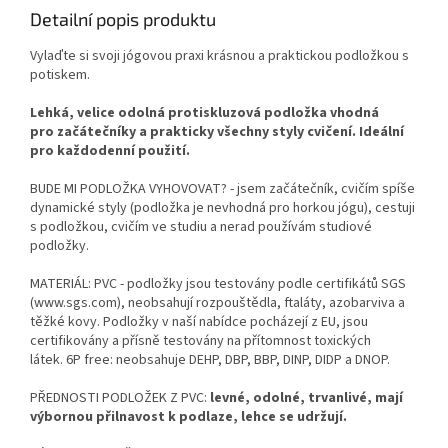
i dalších aktivit.
Detailní popis produktu
Vylaďte si svoji jógovou praxi krásnou a praktickou podložkou s
potiskem.
Lehká, velice odolná protiskluzová podložka vhodná
pro začátečníky a prakticky všechny styly cvičení. Ideální
pro každodenní použití.
BUDE MI PODLOŽKA VYHOVOVAT? - jsem začátečník, cvičím spíše
dynamické styly (podložka je nevhodná pro horkou jógu), cestuji
s podložkou, cvičím ve studiu a nerad používám studiové
podložky.
MATERIÁL: PVC - podložky jsou testovány podle certifikátů SGS
(www.sgs.com), neobsahují rozpouštědla, ftaláty, azobarviva a
těžké kovy. Podložky v naší nabídce pocházejí z EU, jsou
certifikovány a přísně testovány na přítomnost toxických
látek.
6P free: neobsahuje DEHP, DBP, BBP, DINP, DIDP a DNOP.
PŘEDNOSTI PODLOŽEK Z PVC:
levné, odolné, trvanlivé, mají
výbornou přilnavost k podlaze, lehce se udržují.