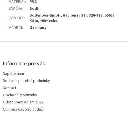
MATERIÁL
:
PVC
ZNAČKA
:
Bodhi
Bodynova GmbH, Aachener Str. 326-328, 50933
VÝROBCE
:
Köln, Německo
MADE IN
:
Germany
Z
á
p
a
Informace pro vás
t
Napište nám
í
Dodací a platební podmínky
Kontakt
Obchodní podmínky
Odstoupení od smlouvy
Ochrana osobních údajů