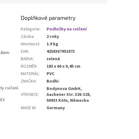
ožku před vlhkostí a
. Ideální pro
řenášení podložky
Doplňkové parametry
udiu i na cestách.
Kategorie
:
Podložky na cvičení
Záruka
:
2 roky
Hmotnost
:
1.9 kg
EAN
:
4250367951873
iálem.
e
BARVA
:
zelená
ROZMĚR
:
183 x 60 x 0,45 cm
MATERIÁL
:
PVC
ZNAČKA
:
Bodhi
y cvičení.
Bodynova GmbH,
VÝROBCE
:
Aachener Str. 326-328,
TEX
50933 Köln, Německo
MADE IN
:
Germany