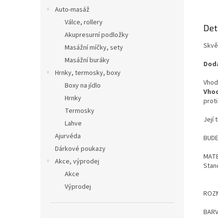
dlouh
Auto-masáž
b
přená
Válce, rollery
Det
jó
Akupresurní podložky
Skvě
Masážní míčky, sety
Masážní buráky
Dodá
Hrnky, termosky, boxy
Vhod
Boxy na jídlo
Vhod
Hrnky
proti
Termosky
Její 
Lahve
Ajurvéda
BUDE
Dárkové poukazy
MATE
Akce, výprodej
Stand
Akce
Výprodej
ROZM
BARV