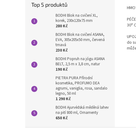
Top 5 produktů
HMOT
BODHI Blok na cvičení XL,
PÉČE
korek, 230x120x75 mm
30° C
280 Kč
BODHI Blok na cvičení ASANA,
UPOZ
EVA, 305x205x50 mm, červená
do s
tmavá
může
230 Kč
BODHI Popruh na jógu ASANA
BELT, 2,5 m x 3,8 cm, natur
190 Kč
PIETRA PURA Přírodní
kosmetika, PROFUMO DEA
agrumi, vaniglia, rosa, sandalo
legno, 50 ml
1 290 Kč
BODHI Ajurvédská měděná lahev
na pití 800 ml, Ornamenty
650 Kč
Z