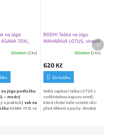
k na jóga
BODHI Taška na jógu
 ASANA 70XL,
MAHARAJA LOTUS, vínová
Další
produkt
lír
Skladem
(2 ks)
Skladem
(1 ks)
620 Kč
šíku
Do košíku
 na jóga podložku
Velká zapínací taška LOTUS s
XL – modrý
voděodolnou kapsou uvnitř,
ý a praktický
vak na
která chrání Vaše ostatní věci
ožku
ASANA 70 XL ve
před vlhkem a pachy. Vhodná
drém provedení s
nejen na jógu, ale také pláž,
výšivkou BODHI.
posilovna, bazén nebo sauna.
voděodolného a
ného materiálu
,