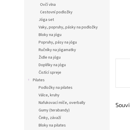
n
Ovčí vlna
e
Cestovní podložky
l
Jóga set
Vaky, popruhy, pásky na podložky
Bloky na jógu
Popruhy, pásy na jógu
Ručníky na jógamatky
Židle na jógu
Doplňky na jógu
Čistící spreje
Pilates
Podložky na pilates
Válce, kruhy
Nafukovací míče, overbally
Souvi
Gumy (terabandy)
Činky, závaží
Bloky na pilates