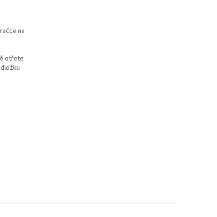
pračce na
ě otřete
odložku