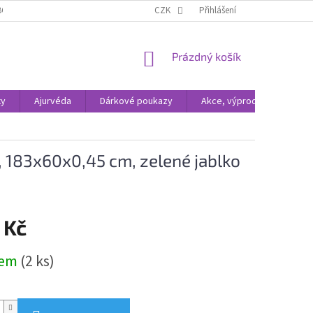
BCHODNÍ PODMÍNKY
ODSTOUPENÍ OD SMLOUVY
CZK
Přihlášení
OCHRANA OSOBNÍC
NÁKUPNÍ
Prázdný košík
KOŠÍK
xy
Ajurvéda
Dárkové poukazy
Akce, výprodej
 183x60x0,45 cm, zelené jablko
 Kč
dem
(2 ks)