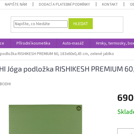
NAPIŠTE NÁM
DODACÍ A PLATEBNÍ PODMÍNKY
KONTAKT
O
HLEDAT
ace
Přírodní kosmetika
Auto-masáž
Hrnky, termosky, bo
podložka RISHIKESH PREMIUM 60, 183x60x0,45 cm, zelené jablko
I Jóga podložka RISHIKESH PREMIUM 60,
BODHI
690
Měrná
Skla
cena: