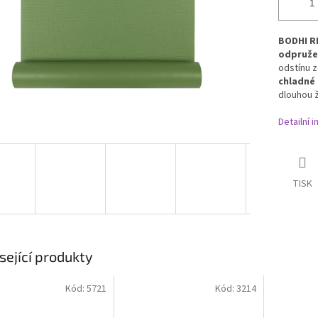
BODHI R
odpruže
odstínu z
chladné
dlouhou 
Detailní 
TISK
sející produkty
Kód:
5721
Kód:
3214