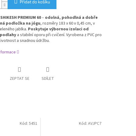
Přidat do košíku
ISHIKESH PREMIUM 60
–
odolná, pohodlná a dobře
ná podložka na jógu
, rozměry 183 x 60 x 0,45 cm, v
eleného jablka.
Poskytuje výbornou izolaci od
 podlahy
a stabilní oporu při cvičení. Vyrobena z PVC pro
životnost a snadnou údržbu.
informace
ZEPTAT SE
SDÍLET
Kód:
5451
Kód:
AVJPC7