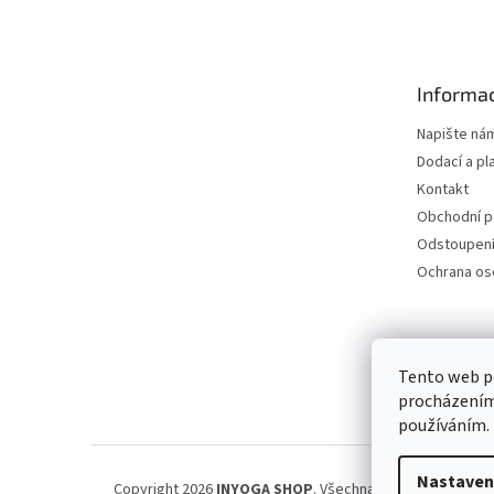
á
p
a
t
Informac
í
Napište ná
Dodací a pl
Kontakt
Obchodní 
Odstoupení
Ochrana os
Petra Špi
Tento web po
procházením 
používáním.
Nastaven
Copyright 2026
INYOGA SHOP
. Všechna práva vyhrazena.