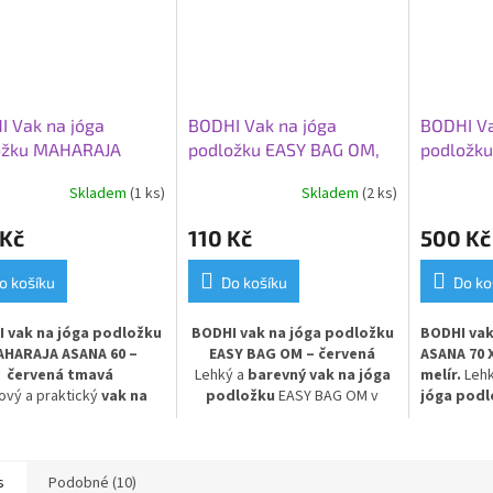
 Vak na jóga
BODHI Vak na jóga
BODHI Va
ožku MAHARAJA
podložku EASY BAG OM,
podložku
A 60, červená tmavá
extra lehký, červená
modrý me
Skladem
(1 ks)
Skladem
(2 ks)
 Kč
110 Kč
500 Kč
o košíku
Do košíku
Do ko
 vak na jóga podložku
BODHI vak na jóga podložku
BODHI vak
HARAJA ASANA 60 –
EASY BAG OM – červená
ASANA 70 
červená tmavá
Lehký a
barevný vak na jóga
melír.
Lehk
lový a praktický
vak na
podložku
EASY BAG OM v
jóga podl
a podložku
MAHARAJA
červeném provedení,
světle mo
NA 60 v tmavé červené
vyrobený z
recyklovatelného
elegantní 
. Vyroben z pevné
100%
materiálu
. Praktický a stylový
Vyroben z
ny
, zajišťuje odolnost a
doplněk pro pohodlné
omyvatel
s
Podobné (10)