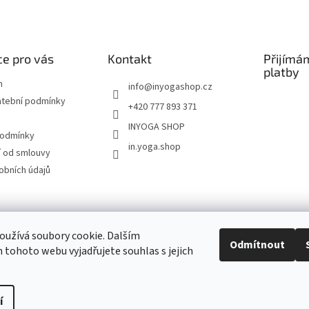
e pro vás
Kontakt
Přijímá
platby
m
info
@
inyogashop.cz
atební podmínky
+420 777 893 371
INYOGA SHOP
podmínky
in.yoga.shop
 od smlouvy
obních údajů
ndlerová SÁRÍ A DŽÍNY
Pietra Pura
YOGA & ART
PILATES & FLOW
STUDI
užívá soubory cookie. Dalším
Odmítnout
tohoto webu vyjadřujete souhlas s jejich
Kontakt
í
Upravit nastavení cookies