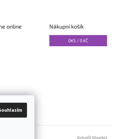
me online
Nákupní košík
0
KS /
0 KČ
O PILATES
Souhlasím
Vytvořil Shoptet