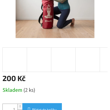
200 Kč
Měrná
Skladem
(2 ks)
cena:
Přidat do košíku