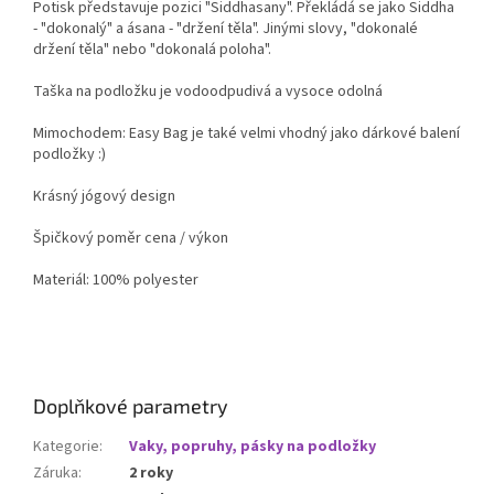
Potisk představuje pozici "Siddhasany". Překládá se jako Siddha
- "dokonalý" a ásana - "držení těla". Jinými slovy, "dokonalé
držení těla" nebo "dokonalá poloha".
Taška na podložku je vodoodpudivá a vysoce odolná
Mimochodem: Easy Bag je také velmi vhodný jako dárkové balení
podložky :)
Krásný jógový design
Špičkový poměr cena / výkon
Materiál: 100% polyester
Doplňkové parametry
Kategorie
:
Vaky, popruhy, pásky na podložky
Záruka
:
2 roky