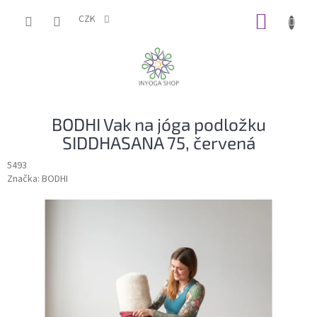
Přejít
NÁKUP
na
CZK
obsah
KOŠÍK
BODHI Vak na jóga podložku
SIDDHASANA 75, červená
5493
Značka:
BODHI