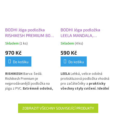
BODHI Jóga podložka
BODHI Jóga podložka
RISHIKESH PREMIUM 80
LEELA MANDALA,
XL, 200x80x0,45 cm, šedá
183x60x0,4,5 cm, fialová
Skladem
(1 ks)
Skladem
(4 ks)
970 Kč
590 Kč
Do košíku
Do košíku
RISHIKESH
Barva: šedá.
LEELA
Lehká, velice odolná
Rishikesh Premium je
protiskluzová podložka vhodná
nejprodávanější podložka na
pro začátečníky a
prakticky
jógu z PVC.
Extrémně odolná,
všechny styly cvičení. Ideální
obzvláště silná, pružná a
pro každodenní použití.
PVC
tlumící nárazy ve velikosti XL.
ZOBRAZIT VŠECHNY SOUVISEJÍCÍ PRODUKTY