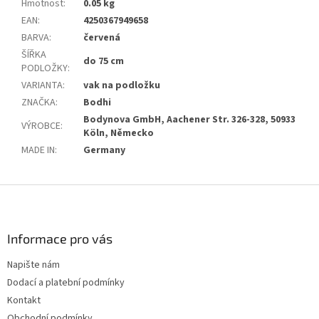
Hmotnost
:
0.05 kg
EAN
:
4250367949658
BARVA
:
červená
ŠÍŘKA
do 75 cm
PODLOŽKY
:
VARIANTA
:
vak na podložku
ZNAČKA
:
Bodhi
Bodynova GmbH, Aachener Str. 326-328, 50933
VÝROBCE
:
Köln, Německo
MADE IN
:
Germany
Z
á
p
a
Informace pro vás
t
Napište nám
í
Dodací a platební podmínky
Kontakt
Obchodní podmínky