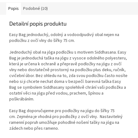
Popis
Podobné (10)
Detailní popis produktu
Easy Bag jednoduchý, odolný a vodoodpudivý obal nejen na
podložku z ovčí vlny do šířky 75 cm.
Jednoduchý obal na jóga podložku s motivem Siddhasana. Easy
Bag je jednoduchá taška na jógu z vysoce odolného polyesteru,
která je určena k ochraně a přepravě podložky na jógu z ovčí
vlny nebo dostatečně prostorný na podložku plus deku, ručník,
cvičební úbor. Bez ohledu na to, zda svou podložku často nosíte
nebo si ji chcete nechat doma v bezpečí: barevná taška Easy
Bag se symbolem Siddhasany spolehlivě chrání vaši podložku a
ostatní věci na jógu před vodou, prachem, špínou a
poškrábáním.
Easy Bag doporučujeme pro podložky na jógu do šířky 75
cm. Zejména je vhodná pro podložky z ovčí vlny.
Nastavitelný
ramenní popruh umožňuje pohodlné nošení tašky na jógu na
zádech nebo přes rameno.