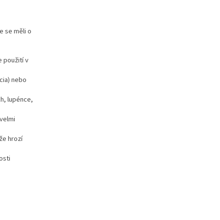
e se měli o
 použití v
cia) nebo
h, lupénce,
velmi
že hrozí
osti