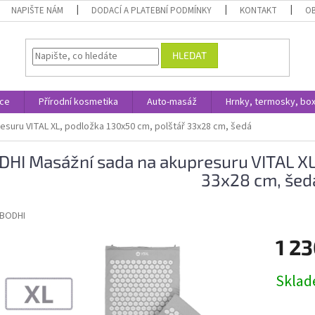
NAPIŠTE NÁM
DODACÍ A PLATEBNÍ PODMÍNKY
KONTAKT
O
HLEDAT
ace
Přírodní kosmetika
Auto-masáž
Hrnky, termosky, bo
esuru VITAL XL, podložka 130x50 cm, polštář 33x28 cm, šedá
DHI Masážní sada na akupresuru VITAL XL
33x28 cm, šed
BODHI
1 23
Měrná
Skla
cena: