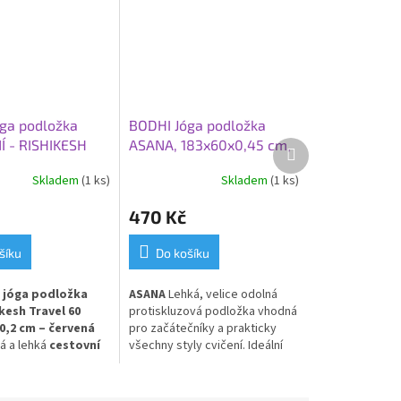
ga podložka
BODHI Jóga podložka
 - RISHIKESH
ASANA, 183x60x0,45 cm,
Další
produkt
0, 183x60x0,2
lilek
Skladem
(1 ks)
Skladem
(1 ks)
ená
470 Kč
šíku
Do košíku
 jóga podložka
ASANA
Lehká, velice odolná
kesh Travel 60
protiskluzová podložka vhodná
0,2 cm – červená
pro začátečníky a prakticky
á a lehká
cestovní
všechny styly cvičení. Ideální
na jógu
v červeném
pro každodenní použití.
í. Model
Rishikesh
e nejtenčí verzí řady