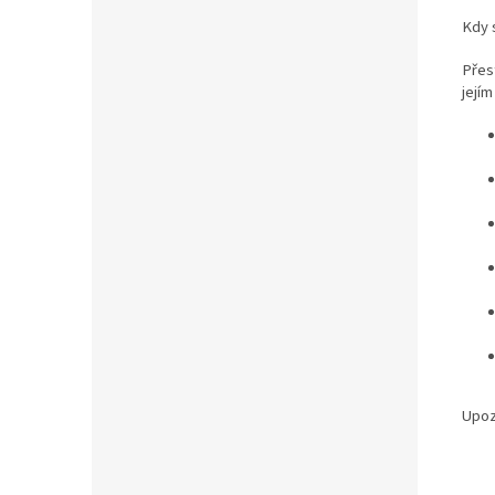
Kdy 
Přes
jejím
Upoz