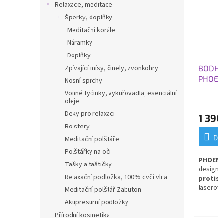
Relaxace, meditace
Šperky, doplňky
Meditační korále
Náramky
Doplňky
BODH
Zpívající mísy, činely, zvonkohry
PHOEN
Nosní sprchy
66 x 
Vonné tyčinky, vykuřovadla, esenciální
oleje
Deky pro relaxaci
1 39
Bolstery
D
Meditační polštáře
Polštářky na oči
PHOEN
Tašky a taštičky
desig
Relaxační podložka, 100% ovčí vlna
proti
laser
Meditační polštář Zabuton
Lotus
.
Akupresurní podložky
povla
Přírodní kosmetika