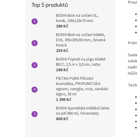
Prav
Top 5 produktů
BODHI Blok na cvičení XL,
korek, 230x120x75 mm
280 Kč
BODHI Blok na cvičení ASANA,
EVA, 305x205x50 mm, červená
Prém
tmavá
230 Kč
Sada
BODHI Popruh na jógu ASANA
odol
BELT, 2,5 m x 3,8 cm, natur
nadm
190 Kč
může
PIETRA PURA Přírodní
kosmetika, PROFUMO DEA
Tech
agrumi, vaniglia, rosa, sandalo
legno, 50 ml
1 290 Kč
BODHI Ajurvédská měděná lahev
na pití 800 ml, Ornamenty
650 Kč