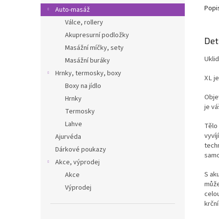
Popi
Auto-masáž
Válce, rollery
Akupresurní podložky
Det
Masážní míčky, sety
Uklid
Masážní buráky
Hrnky, termosky, boxy
XL je
Boxy na jídlo
Obje
Hrnky
je v
Termosky
Lahve
Tělo
vyvíj
Ajurvéda
techn
Dárkové poukazy
samo
Akce, výprodej
S ak
Akce
může
Výprodej
celo
krční