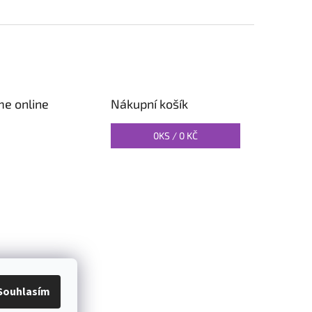
me online
Nákupní košík
0
KS /
0 KČ
O PILATES
Souhlasím