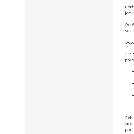
Údrž
jemn
Dopř
volno
Dopo
Pro m
prot
Běhe
znám
prod