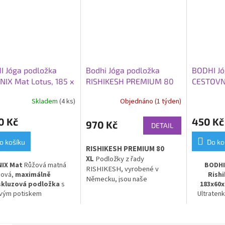
I Jóga podložka
Bodhi Jóga podložka
BODHI Jó
IX Mat Lotus, 185 x
RISHIKESH PREMIUM 80
CESTOVNÍ
0,4 cm, růže (matná)
XL, 200x80x0,45 cm,
TRAVEL 6
Skladem
(4 ks)
Objednáno (1 týden)
žlutá hořčice
cm, červ
0 Kč
450 Kč
970 Kč
DETAIL
o košíku
Do ko
RISHIKESH PREMIUM 80
XL
Podložky z řady
IX Mat
Růžová matná
BODHI
RISHIKESH, vyrobené v
nová,
maximálně
Rishi
Německu, jsou naše
skluzová podložka
s
183x60x
nejprodávanější podložky na
ovým potiskem
Ultratenk
jógu. Jsou vhodné pro domácí,
Přírodní kaučuk s PU
podložka 
studiové i venkovní použití.
kem.
proveden
Travel 60
j