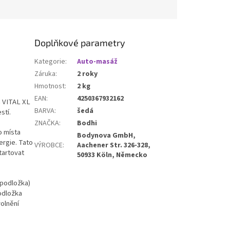
esh Premium – s
kou pouhé
2 mm
si
 vysokou odolnost a
t, ale je snadno
Doplňkové parametry
ná a skladná. Díky
 rozměrům ji lze bez
Kategorie
:
Auto-masáž
vložit do batohu či
Záruka
:
2 roky
ož z ní dělá ideální
a cesty, dovolenou i
Hmotnost
:
2 kg
lnou jógovou praxi
EAN
:
4250367932162
a VITAL XL
imo domov.
BARVA
:
šedá
stí.
ZNAČKA
:
Bodhi
o místa
Bodynova GmbH,
ergie. Tato
VÝROBCE
:
Aachener Str. 326-328,
tartovat
50933 Köln, Německo
 podložka)
odložka
volnění