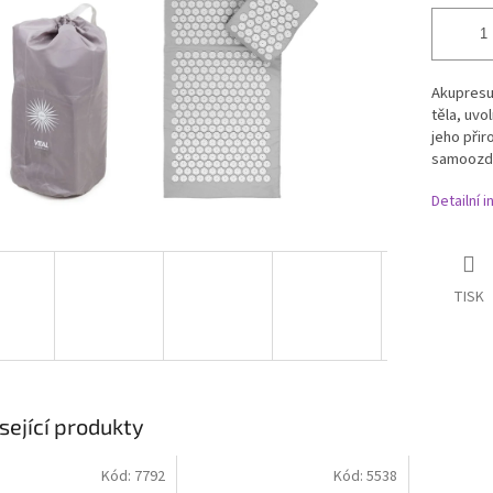
Akupresur
těla, uv
jeho přir
samoozdr
Detailní 
TISK
sející produkty
Kód:
7792
Kód:
5538