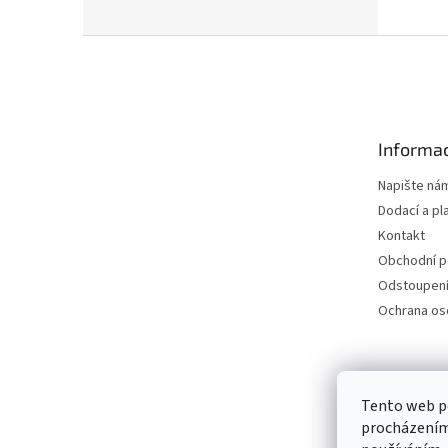
Z
á
p
a
t
Informac
í
Napište ná
Dodací a pl
Kontakt
Obchodní 
Odstoupení
Ochrana os
Petra Špi
Tento web po
procházením 