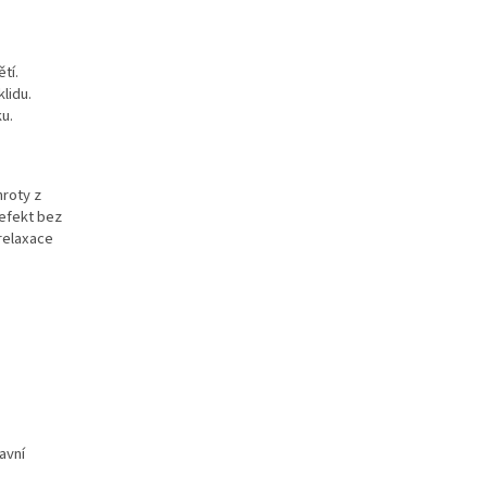
tí.
lidu.
u.
hroty z
 efekt bez
relaxace
avní