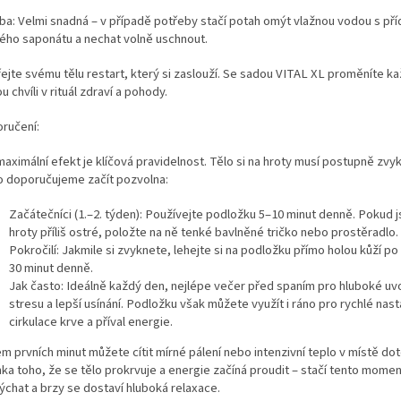
ba: Velmi snadná – v případě potřeby stačí potah omýt vlažnou vodou s př
ého saponátu a nechat volně uschnout.
ejte svému tělu restart, který si zaslouží. Se sadou VITAL XL proměníte k
u chvíli v rituál zdraví a pohody.
ručení:
aximální efekt je klíčová pravidelnost. Tělo si na hroty musí postupně zvy
o doporučujeme začít pozvolna:
Začátečníci (1.–2. týden): Používejte podložku 5–10 minut denně. Pokud 
hroty příliš ostré, položte na ně tenké bavlněné tričko nebo prostěradlo.
Pokročilí: Jakmile si zvyknete, lehejte si na podložku přímo holou kůží p
30 minut denně.
Jak často: Ideálně každý den, nejlépe večer před spaním pro hluboké uv
stresu a lepší usínání. Podložku však můžete využít i ráno pro rychlé nast
cirkulace krve a příval energie.
m prvních minut můžete cítit mírné pálení nebo intenzivní teplo v místě dot
ka toho, že se tělo prokrvuje a energie začíná proudit – stačí tento momen
ýchat a brzy se dostaví hluboká relaxace.