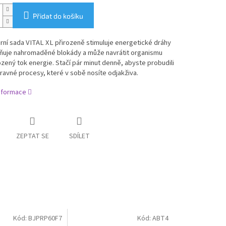
Přidat do košíku
ní sada VITAL XL přirozeně stimuluje energetické dráhy
olňuje nahromaděné blokády a může navrátit organismu
ozený tok energie. Stačí pár minut denně, abyste probudili
avné procesy, které v sobě nosíte odjakživa.
informace
ZEPTAT SE
SDÍLET
Kód:
BJPRP60F7
Kód:
ABT4