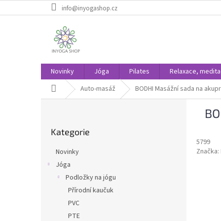
Přejít
info@inyogashop.cz
na
obsah
Novinky
Jóga
Pilates
Relaxace, medit
Domů
Auto-masáž
BODHI Masážní sada na akupr
P
BO
o
Přeskočit
s
Kategorie
kategorie
t
5799
r
Značka:
Novinky
a
Jóga
n
Podložky na jógu
n
í
Přírodní kaučuk
p
PVC
a
PTE