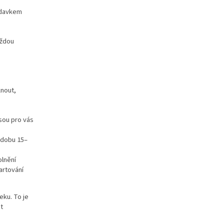
ídavkem
aždou
knout,
jsou pro vás
o dobu 15–
olnění
artování
eku. To je
t