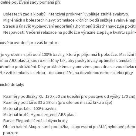
idelné používání sady pomáhá při:
Bolestech zad a kloubů: Intenzivní prokrvení uvolňuje ztuhlé svalstvo.
Migrénách a bolestech hlavy: Stimulace krčních bodů snižuje svalové napě
Stresu a únavě: Vyplavování endorfinů („hormonů štěstí“) navozuje pocit k
Nespavosti: Večerní relaxace na podložce výrazně zlepšuje kvalitu spánk
iové provedení pro váš komfort
 je vyrobena z přírodní 100% bavlny, která je příjemná k pokožce. Masážní 
ného ABS plastu jsou rozmístěny tak, aby poskytovaly optimální stimulační
ěrného podráždění. Díky praktickému nylonovému pouzdru si svou dávku 
te vzít kamkoliv s sebou – do kanceláře, na dovolenou nebo na lekci jógy.
nické detaily:
Rozměry podložky XL: 130 x 50 cm (ideální pro postavu od výšky 170 cm)
Rozměry polštáře: 33 x 28 cm (pro cílenou masáž krku a šíje)
Materiál potahu: 100% bavlna
Materiál hrotů: Hypoalergenní ABS plast
Barva: Elegantní šedá s bílými hroty
Obsah balení: Akupresurní podložka, akupresurní polštář, nylonové přepr
pouzdro