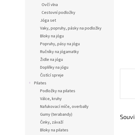
n
Ovčí vlna
e
Cestovní podložky
l
Jóga set
Vaky, popruhy, pásky na podložky
Bloky na jógu
Popruhy, pásy na jógu
Ručníky na jógamatky
Židle na jógu
Doplňky na jógu
Čistící spreje
Pilates
Podložky na pilates
Válce, kruhy
Nafukovací míče, overbally
Gumy (terabandy)
Souvi
Činky, závaží
Bloky na pilates