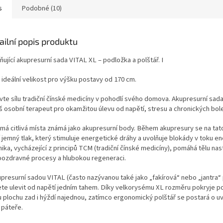
Rishik
s
Podobné (10)
tloušť
zachovává
pevnos
ailní popis produktu
složitel
praktickým
ňující akupresurní sada VITAL XL – podložka a polštář. I
problému 
kufru, c
 ideální velikost pro výšku postavy od 170 cm.
podložku n
pravide
vte sílu tradiční čínské medicíny v pohodlí svého domova. Akupresurní sad
m
áš osobní terapeut pro okamžitou úlevu od napětí, stresu a chronických bole
 má citlivá místa známá jako akupresurní body. Během akupresury se na tat
í jemný tlak, který stimuluje energetické dráhy a uvolňuje blokády v toku en
ika, vycházející z principů TCM (tradiční čínské medicíny), pomáhá tělu nas
ozdravné procesy a hlubokou regeneraci.
upresurní sadou VITAL (často nazývanou také jako „fakírová“ nebo „jantra“
te ulevit od napětí jedním tahem. Díky velkorysému XL rozměru pokryje p
u plochu zad i hýždí najednou, zatímco ergonomický polštář se postará o u
 páteře.