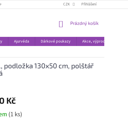
BCHODNÍ PODMÍNKY
ODSTOUPENÍ OD SMLOUVY
CZK
Přihlášení
OCHRANA OSOBNÍC
NÁKUPNÍ
Prázdný košík
KOŠÍK
xy
Ajurvéda
Dárkové poukazy
Akce, výprodej
, podložka 130x50 cm, polštář
á
0 Kč
dem
(1 ks)