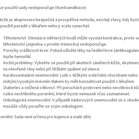
se použití sady nedoporučuje (Kontraindikace)
tože je akupresura bezpečná a prospěšná metoda, existují stavy, kdy byst
 použití poradit s lékařem nebo ji zcela vynechat:
Těhotenství: Stimulace některých bodů může vyvolat kontrakce, proto se
těhotenství (zejména v prvním trimestru) nedoporučuje.
Poruchy srážlivosti krve: Pokud užíváte léky na ředění krve (antikoagulan
trpíte hemofilií.
Kožní problémy: Vyhněte se použití při akutních zánětech kůže, ekzémec
na otevřené rány nebo při těžkém spálení od slunce.
Kardiovaskulární onemocnění: Lidé s těžkými srdečními chorobami nebo 
nízkým/vysokým krevním tlakem by měli konzultovat použití s lékařem.
Diabetes a snížená citlivost: Při poruchách prokrvení nebo necitlivosti ků
riziko nechtěného poranění, které byste nemuseli včas zaznamenat.
Onkologická onemocnění: V případě nádorových onemocnění se o vhodn
masáže vždy poraďte se svým onkologem.
ornění: Sada není určena pro kojence a malé děti.