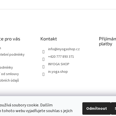
e pro vás
Kontakt
Přijímá
platby
m
info
@
inyogashop.cz
atební podmínky
+420 777 893 371
INYOGA SHOP
podmínky
in.yoga.shop
 od smlouvy
obních údajů
ndlerová SÁRÍ A DŽÍNY
Pietra Pura
YOGA & ART
PILATES & FLOW
STUDI
užívá soubory cookie. Dalším
Odmítnout
tohoto webu vyjadřujete souhlas s jejich
Kontakt