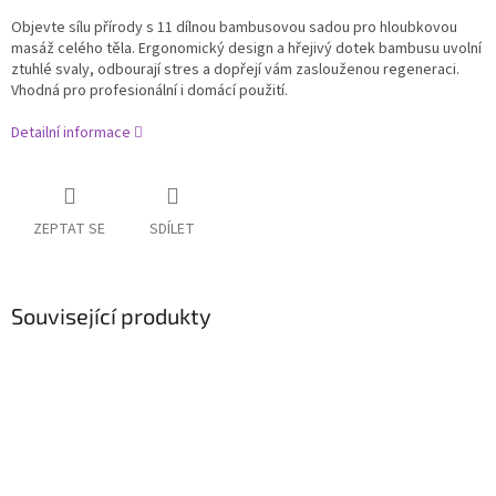
Objevte sílu přírody s
11 dílnou bambusovou sadou
pro hloubkovou
masáž celého těla. Ergonomický design a hřejivý dotek bambusu
uvolní
ztuhlé svaly,
odbourají
stres a
dopřejí
vám zaslouženou regeneraci.
Vhodná pro profesionální i domácí použití.
Detailní informace
ZEPTAT SE
SDÍLET
Související produkty