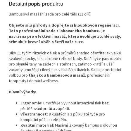
Detailní popis produktu
Bambusová masážní sada pro celé tělo (11 dílů)
Objevte sílu přírody a dopřejte si hloubkovou regeneraci.
Tato profesionální sada z lakovaného bambusu je
navržena pro efektivní masáž, která uvolňuje ztuhlé svaly,
stimuluje krevní oběh a šetří vaše ruce.
Díky 11 tyčím různých délek a průměrů snadno ošetříte jak velké
svalové plochy, tak i drobné reflexní body. Delší tyče jsou ideální
pro plynulé tahy na zádech a stehnech, zatímco kratší a užší
varianty umožňují cílený tlak v hlubších tkáních. Sada je perfektní
volbou pro
thajskou bambusovou masáž
, profesionální
terapeuty i domácí wellness.
Hlavní výhody:
Ergonomie:
Umožňuje vyvinout intenzivní tlak bez
přetěžování prstů a zápěstí.
Všestrannost:
8 kulatých a 3 půlkulaté tyče pro
kompletní péči o celé tělo.
Kvalitní materiál:
Masivní lakovaný bambus s dlouhou
životností a snadnou údržbou.