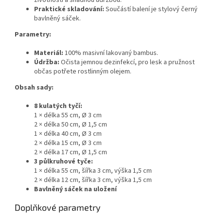
Praktické skladování:
Součástí balení je stylový černý
bavlněný sáček.
Parametry:
Materiál:
100% masivní lakovaný bambus.
Údržba:
Očista jemnou dezinfekcí, pro lesk a pružnost
občas potřete rostlinným olejem.
Obsah sady:
8 kulatých tyčí:
1 × délka 55 cm, Ø 3 cm
2 × délka 50 cm, Ø 1,5 cm
1 × délka 40 cm, Ø 3 cm
2 × délka 15 cm, Ø 3 cm
2 × délka 17 cm, Ø 1,5 cm
3 půlkruhové tyče:
1 × délka 55 cm, šířka 3 cm, výška 1,5 cm
2 × délka 12 cm, šířka 3 cm, výška 1,5 cm
Bavlněný sáček na uložení
Doplňkové parametry