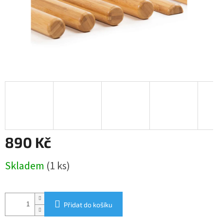
890 Kč
Měrná
Skladem
(1 ks)
cena:
Přidat do košíku