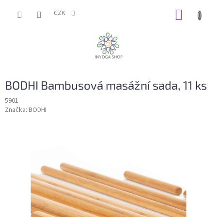
Přejít
NÁKUP
na
CZK
obsah
KOŠÍK
BODHI Bambusová masážní sada, 11 ks
5901
Značka:
BODHI