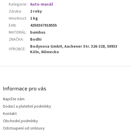
Kategorie
:
Auto-masáž
Záruka
:
2 roky
Hmotnost
:
1 kg
EAN
:
4250367918555
MATERIÁL
:
bambus
ZNAČKA
:
Bodhi
Bodynova GmbH, Aachener Str. 326-328, 50933
VÝROBCE
:
Köln, Německo
Z
á
p
a
Informace pro vás
t
Napište nám
í
Dodací a platební podmínky
Kontakt
Obchodní podmínky
Odstoupení od smlouvy