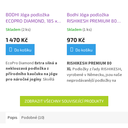
BODHI Jóga podložka
Bodhi Jóga podložka
ECOPRO DIAMOND, 185 x
RISHIKESH PREMIUM 80
60 x 0,6 cm, šedá tmavá
XL, 200x80x0,45 cm,
Skladem
(2 ks)
Skladem
(1 ks)
divoká borůvka
1 470 Kč
970 Kč
Do košíku
Do košíku
EcoPro Diamond
Extra silná a
RISHIKESH PREMIUM 80
neklouzavá podložka z
XL
Podložky z řady RISHIKESH,
přírodního kaučuku na jógu
vyrobené v Německu, jsou naše
pro náročné jogíny
. Skvělá
nejprodávanější podložky na
volba pro Vás, kteří dáváte
jógu. Jsou vhodné pro domácí,
přednost přírodním materiálům!
studiové i venkovní použití.
ZOBRAZIT VŠECHNY SOUVISEJÍCÍ PRODUKTY
Popis
Podobné (10)