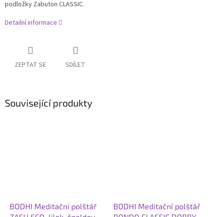
podložky Zabuton CLASSIC.
Detailní informace
ZEPTAT SE
SDÍLET
Související produkty
BODHI Meditační polštář
BODHI Meditační polštář
ZAFU ECO, lilek, špaldové
RONDO CLASSIC DOBBY,