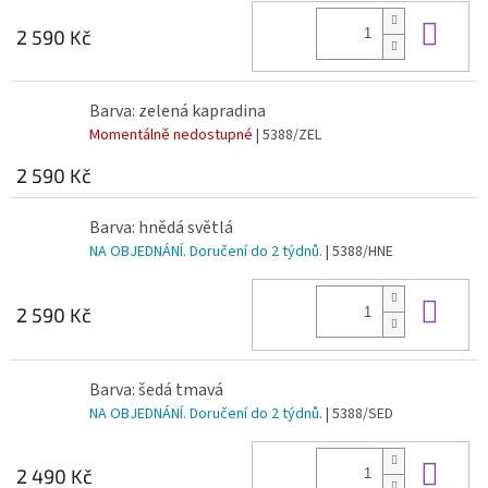
Do 
2 590 Kč
Barva: zelená kapradina
Momentálně nedostupné
| 5388/ZEL
2 590 Kč
Barva: hnědá světlá
NA OBJEDNÁNÍ. Doručení do 2 týdnů.
| 5388/HNE
Do 
2 590 Kč
Barva: šedá tmavá
NA OBJEDNÁNÍ. Doručení do 2 týdnů.
| 5388/SED
Do 
2 490 Kč