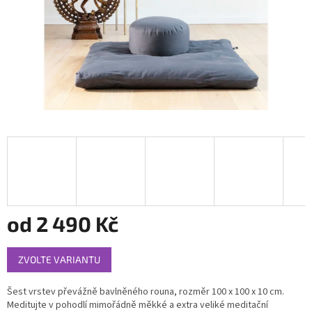
od
2 490 Kč
Měrná
ZVOLTE VARIANTU
cena:
Šest vrstev převážně bavlněného rouna, rozměr 100 x 100 x 10 cm.
Meditujte v pohodlí mimořádně měkké a extra veliké meditační