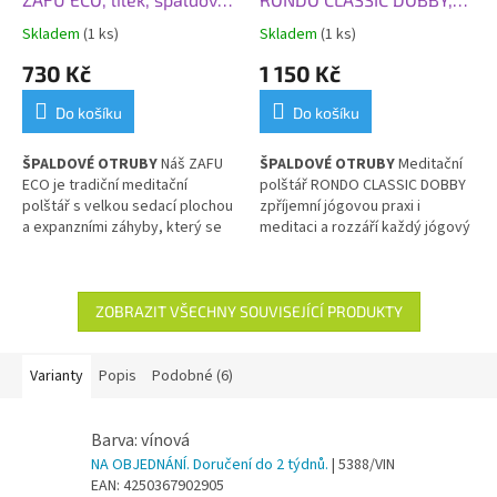
otruby
černá, špaldové otruby
Skladem
(1 ks)
Skladem
(1 ks)
730 Kč
1 150 Kč
Do košíku
Do košíku
ŠPALDOVÉ OTRUBY
Náš ZAFU
ŠPALDOVÉ OTRUBY
Meditační
ECO je tradiční meditační
polštář RONDO CLASSIC DOBBY
polštář s
velkou sedací plochou
zpříjemní jógovou praxi i
a expanzními záhyby, který se
meditaci a rozzáří každý jógový
osvědčil po staletí.
kout. Odnímatelný potah
vyrobený z vysoce kvalitní a
odolné bavlněné směsi.
ZOBRAZIT VŠECHNY SOUVISEJÍCÍ PRODUKTY
Varianty
Popis
Podobné (6)
Barva: vínová
NA OBJEDNÁNÍ. Doručení do 2 týdnů.
| 5388/VIN
EAN:
4250367902905