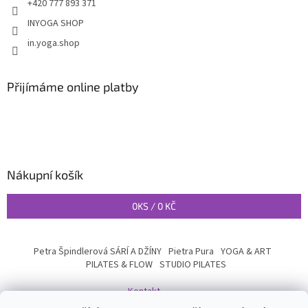
+420 777 893 371
INYOGA SHOP
in.yoga.shop
Přijímáme online platby
Nákupní košík
0
KS /
0 KČ
Petra Špindlerová SÁRÍ A DŽÍNY
Pietra Pura
YOGA & ART
PILATES & FLOW
STUDIO PILATES
Kontakt