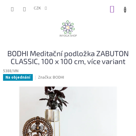
Přejít
NÁKUP
na
CZK
obsah
KOŠÍK
BODHI Meditační podložka ZABUTON
CLASSIC, 100 x 100 cm, více variant
5388/VIN
Značka:
BODHI
Na objednání