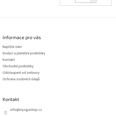
Z
á
p
a
Informace pro vás
t
Napište nám
í
Dodací a platební podmínky
Kontakt
Obchodní podmínky
Odstoupení od smlouvy
Ochrana osobních údajů
Kontakt
info
@
inyogashop.cz