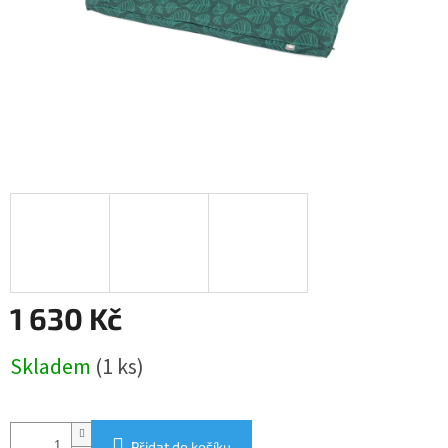
1 630 Kč
Měrná
Skladem
(1 ks)
cena:
Přidat do košíku