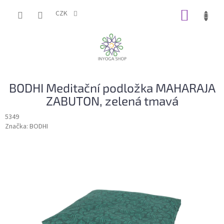
Přejít
NÁKUP
na
CZK
obsah
KOŠÍK
BODHI Meditační podložka MAHARAJA
ZABUTON, zelená tmavá
5349
Značka:
BODHI