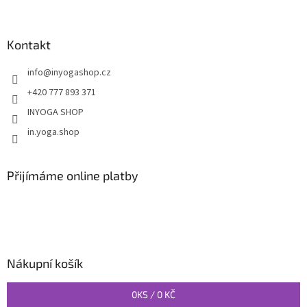
Kontakt
info
@
inyogashop.cz
+420 777 893 371
INYOGA SHOP
in.yoga.shop
Přijímáme online platby
Nákupní košík
0
KS /
0 KČ