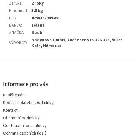
Záruka
:
2 roky
Hmotnost
:
3.8 kg
EAN
:
4250367949368
BARVA
:
zelená
ZNAČKA
:
Bodhi
Bodynova GmbH, Aachener Str. 326-328, 50933
VÝROBCE
:
Köln, Německo
Z
á
p
a
Informace pro vás
t
Napište nám
í
Dodací a platební podmínky
Kontakt
Obchodní podmínky
Odstoupení od smlouvy
Ochrana osobních údajů