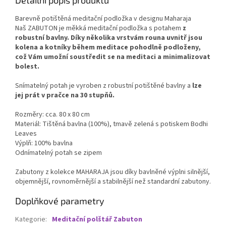
Barevně potištěná meditační podložka v designu Maharaja
Naš ZABUTON je měkká meditační podložka s potahem
z
robustní bavlny. Díky několika vrstvám rouna uvnitř jsou
kolena a kotníky během meditace pohodlně podloženy,
což Vám umožní soustředit se na meditaci a minimalizovat
bolest.
Snímatelný potah je vyroben z robustní potištěné bavlny a
lze
jej prát v pračce na 30 stupňů.
Rozměry: cca. 80 x 80 cm
Materiál: Tištěná bavlna (100%), tmavě zelená s potiskem Bodhi
Leaves
Výplň: 100% bavlna
Odnímatelný potah se zipem
Zabutony z kolekce MAHARAJA jsou díky bavlněné výplni silnější,
objemnější, rovnoměrnější a stabilnější než standardní zabutony.
Doplňkové parametry
Kategorie
:
Meditační polštář Zabuton