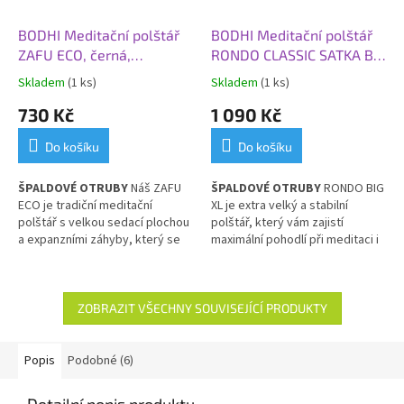
BODHI Meditační polštář
BODHI Meditační polštář
ZAFU ECO, černá,
RONDO CLASSIC SATKA BIG
špaldové otruby
XL, černá/natur, špaldové
Skladem
(1 ks)
Skladem
(1 ks)
otruby
730 Kč
1 090 Kč
Do košíku
Do košíku
ŠPALDOVÉ OTRUBY
Náš ZAFU
ŠPALDOVÉ OTRUBY
RONDO BIG
ECO je tradiční meditační
XL je
extra velký a stabilní
polštář s
velkou sedací plochou
polštář, který vám zajistí
a expanzními záhyby, který se
maximální pohodlí při meditaci i
osvědčil po staletí.
cvičení. Díky své nadstandardní
ploše je ideální volbou pro
každého, komu je běžný rozměr
sedáku nepohodlný. Vyvýšený
ZOBRAZIT VŠECHNY SOUVISEJÍCÍ PRODUKTY
sed pomáhá udržet zdravý a
vzpřímený sed.
Popis
Podobné (6)
Detailní popis produktu