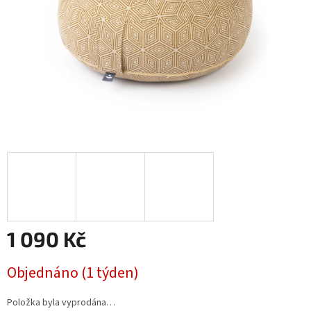
1 090 Kč
Měrná
Objednáno (1 týden)
cena:
Položka byla vyprodána…