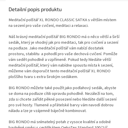
Detailní popis produktu
Meditační polštář XL RONDO CLASSIC SATKA s větším místem
na sezení pro vaše cvičení, meditaci a relaxaci.
Náš krásný meditační polštář BIG RONDO má o něco větší a širší
sedák, který je vhodný jak pro meditaci, tak pro cvičení a sezení
na podlaze. Jako meditační polštář vám nabízí dostatek
prostoru, stabilitu a pohodlí pro vaše dechová cvičení. Pomůže
vám sedět pohodlně a vzpřímeně. Pokud tedy hledáte větší
meditační polštář, který vám nabídne spoustu místa k sezení,
můžeme vám doporučit tento meditační polštář XL RONDO
ploššího tvaru s extra širokým sedákem.
BIG RONDO můžete také použít jako podlahový sedák, abyste
se doma na podlaze cítili opravdu pohodlně. Nezáleží na tom,
zda si chcete zařídit pěkné posezení nebo hledáte další sezení
pro své hosty. Tlumené a přátelské barvy vám navodí dobrou
náladu a lze je vzájemně báječně kombinovat.
BIG RONDO má snímatelný potah z vysoce kvalitní a odolné
bavlněné směsi s certifikátem OekoTex Standard 100/2 (č.