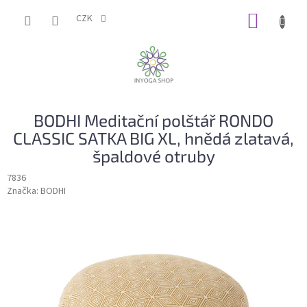
Přejít
NÁKUP
na
CZK
obsah
KOŠÍK
BODHI Meditační polštář RONDO
CLASSIC SATKA BIG XL, hnědá zlatavá,
špaldové otruby
7836
Značka:
BODHI