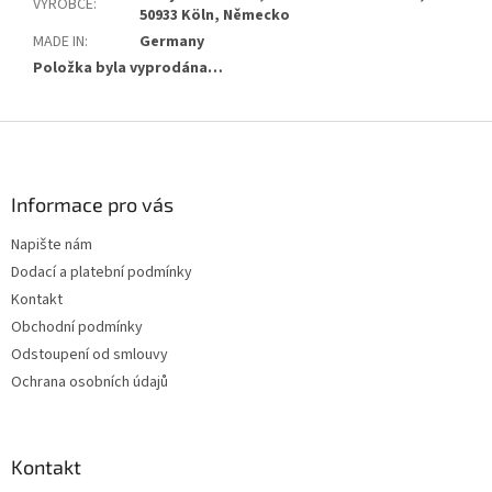
VÝROBCE
:
50933 Köln, Německo
MADE IN
:
Germany
Položka byla vyprodána…
Z
á
p
a
Informace pro vás
t
Napište nám
í
Dodací a platební podmínky
Kontakt
Obchodní podmínky
Odstoupení od smlouvy
Ochrana osobních údajů
Kontakt