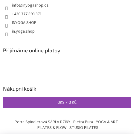
info
@
inyogashop.cz
+420 777 893 371
INYOGA SHOP
in.yoga.shop
Přijímáme online platby
Nákupní košík
0
KS /
0 KČ
Petra Špindlerová SÁRÍ A DŽÍNY
Pietra Pura
YOGA & ART
PILATES & FLOW
STUDIO PILATES