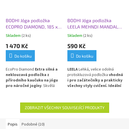
BODHI Jóga podložka
BODHI Jóga podložka
ECOPRO DIAMOND, 185 x
LEELA MEHNDI MANDALA,
60 x 0,6 cm, šedá tmavá
183x60x0,45 cm,
Skladem
(2 ks)
Skladem
(2 ks)
starorůžová
1 470 Kč
590 Kč
Do košíku
Do košíku
EcoPro Diamond
Extra silná a
LEELA
Lehká, velice odolná
neklouzavá podložka z
protiskluzová podložka
vhodná
přírodního kaučuku na jógu
i pro začátečníky a prakticky
pro náročné jogíny
. Skvělá
všechny styly cvičení. Ideální
volba pro Vás, kteří dáváte
pro každodenní použití
. PVC
přednost přírodním materiálům!
ZOBRAZIT VŠECHNY SOUVISEJÍCÍ PRODUKTY
Popis
Podobné (10)