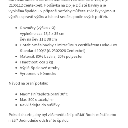
2106112 Centexbel). Podšívka na zip je z čisté bavlny a je
vyplněna špaldou. V případě potřeby můžete z vložky vyjmout
výplň a upravit výšku a tuhost sedáku podle svých potřeb.
Rozměry (výška x Ø):
vyplněno cca 18,5 x 39 cm
šev na šev 11 x 38 cm
Potah:
Směs bavlny s imitací lnu s certifikátem Oeko-Tex
Standard 100/2 (č. 2302026 Centexbel)
Materiál:
80% bavlna, 20% polyester
Hmotnost: cca 2 kg
Výplň: špaldové otruby
Vyrobeno v Německu
Návod na praní potahu:
Maximální teplota praní 30°C
Max. 800 otáček/min
Nevkládejte do sušičky
Pokud chcete, aby byl váš meditační polštář Bodhi měkčí nebo
nižší? Jednoduše odstraňte špaldu.