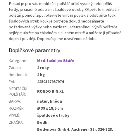
Pokud je pro vás meditační polštář příliš vysoký nebo příliš
tvrdý, je snadné odstranit špaldové otruby. Otevřete meditační
polštář pomocí zipu, otevřete vnitřní povlak a odstraňte tolik
špaldových otrub kolik je potřeba dokud nedosáhnete
požadované výšky nebo tvrdosti. Odstraněnou výplň polštáře
nejlépe uložte na chladném a suchém místě a můžete jí případně
doplnit později. Doporučujeme uzavřenou nádobu.
Doplňkové parametry
Kategorie
:
Meditační polštáře
Záruka
:
2 roky
Hmotnost
:
2 kg
EAN
:
4250367957974
MEDITAČNÍ
RONDO BIG XL
POLŠTÁŘ
:
BARVA
:
natur, hnědá
ROZMĚR
:
Ø 39 x 18,5 cm
VÝPLŇ
:
špaldové otruby
ZNAČKA
:
Bodhi
Bodynova GmbH, Aachener Str. 326-328,