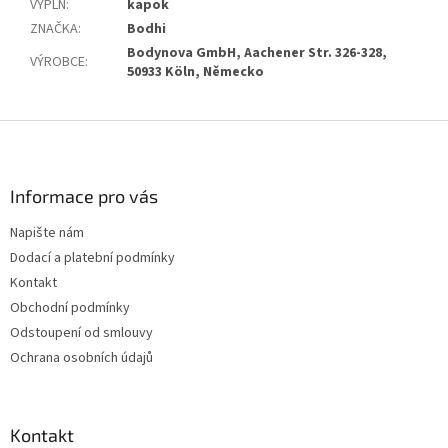
VÝPLŇ
:
kapok
ZNAČKA
:
Bodhi
Bodynova GmbH, Aachener Str. 326-328,
VÝROBCE
:
50933 Köln, Německo
Z
á
p
a
Informace pro vás
t
Napište nám
í
Dodací a platební podmínky
Kontakt
Obchodní podmínky
Odstoupení od smlouvy
Ochrana osobních údajů
Kontakt