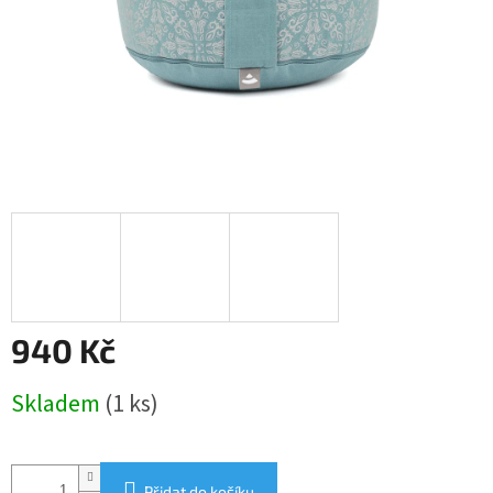
940 Kč
Měrná
Skladem
(1 ks)
cena:
Přidat do košíku