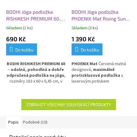
BODHI Jóga podložka
BODHI Jóga podložka
RISHIKESH PREMIUM 60,
PHOENIX Mat Rising Sun,
183x60x0,45 cm, růžová
185 x 66 x 0,4 cm, čevená
Skladem
(1 ks)
Skladem
(3 ks)
země (matná)
690 Kč
1 390 Kč
Do košíku
Do košíku
BODHI RISHIKESH PREMIUM 60
PHOENIX Mat
Červená matná
–
odolná, pohodlná a dobře
designová,
maximálně
odpružená podložka na jógu
,
protiskluzová podložka
s
rozměry 183 x 60 x 0,45 cm, v
laserovým potiskem
jemné růžové barvě.
Poskytuje
v
ycházejícího slunce.
Přírodní
výbornou izolaci od chladné
kaučuk s PU povlakem.
podlahy
a stabilní oporu při
cvičení. Vyrobena z PVC pro
ZOBRAZIT VŠECHNY SOUVISEJÍCÍ PRODUKTY
dlouhou životnost a snadnou
údržbu.
Popis
Podobné (10)
Detailní popis produktu