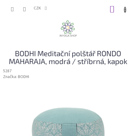
Přejít
NÁKUP
na
CZK
obsah
KOŠÍK
BODHI Meditační polštář RONDO
MAHARAJA, modrá / stříbrná, kapok
5287
Značka:
BODHI