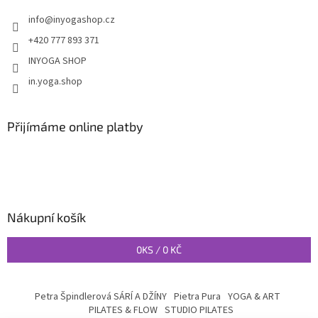
info
@
inyogashop.cz
+420 777 893 371
INYOGA SHOP
in.yoga.shop
Přijímáme online platby
Nákupní košík
0
KS /
0 KČ
Petra Špindlerová SÁRÍ A DŽÍNY
Pietra Pura
YOGA & ART
PILATES & FLOW
STUDIO PILATES