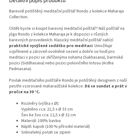
Barevně potištěný meditační polštář Rondo z kolekce Maharaja
Collection.
Chtěli byste si koupit barevný meditační polštář? Náš polštář na
jógu Rondo z kolekce Maharaja je k dispozici v různých
barevných provedeních. Klasický meditační polštář nabízí
praktické vyvýšené sedátko pro meditaci
. Umožňuje
vzpřímené a zároveň uvolněné sezení a dobře se hodí pro
meditaci v pozici se zkříženýma nohama (Sukhasana), barmské
pozici (Siddhasana) nebo pozici polovičního lotosu (Ardha
Padmasana).
Povlak meditačního polštáře Rondo je potištěný designem z naší
pestře vzorované maharadžské kolekce.
Dá se sundat a prát v
pračce na 30 °C.
Rozměry (výška x Ø):
Vyplněno cca: 21,5 x Ø 33 cm
Šev ke švu cca: 12,5 x Ø 32 cm
Materiál: 100% bavlna
Náplň: kapok (100 % přírodní materiál)
Snímatelný potah se zipem