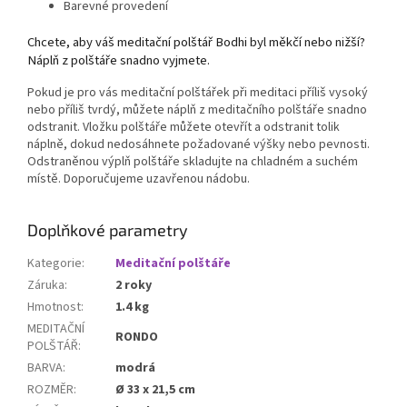
Barevné provedení
Chcete, aby váš meditační polštář Bodhi byl měkčí nebo nižší?
Náplň z polštáře snadno vyjmete.
Pokud je pro vás meditační polštářek při meditaci příliš vysoký
nebo příliš tvrdý, můžete náplň z meditačního polštáře snadno
odstranit. Vložku polštáře můžete otevřít a odstranit tolik
náplně, dokud nedosáhnete požadované výšky nebo pevnosti.
Odstraněnou výplň polštáře skladujte na chladném a suchém
místě. Doporučujeme uzavřenou nádobu.
Doplňkové parametry
Kategorie
:
Meditační polštáře
Záruka
:
2 roky
Hmotnost
:
1.4 kg
MEDITAČNÍ
RONDO
POLŠTÁŘ
:
BARVA
:
modrá
ROZMĚR
:
Ø 33 x 21,5 cm