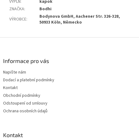
VÝPLŇ
:
kapok
ZNAČKA
:
Bodhi
Bodynova GmbH, Aachener Str. 326-328,
VÝROBCE
:
50933 Köln, Německo
Z
á
p
a
Informace pro vás
t
Napište nám
í
Dodací a platební podmínky
Kontakt
Obchodní podmínky
Odstoupení od smlouvy
Ochrana osobních údajů
Kontakt