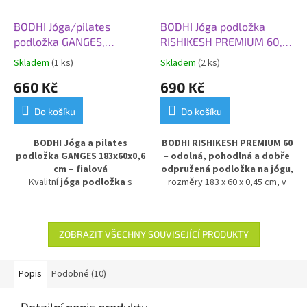
BODHI Jóga/pilates
BODHI Jóga podložka
podložka GANGES,
RISHIKESH PREMIUM 60,
183x60x0,6 cm, fialová
183x60x0,45 cm, modrá
Skladem
(1 ks)
Skladem
(2 ks)
660 Kč
690 Kč
Do košíku
Do košíku
BODHI Jóga a pilates
BODHI RISHIKESH PREMIUM 60
podložka GANGES 183x60x0,6
–
odolná, pohodlná a dobře
cm – fialová
odpružená podložka na jógu
,
Kvalitní
jóga podložka
s
rozměry 183 x 60 x 0,45 cm, v
atraktivním barevným
klasické modré barvě.
přechodem je ideální pro
Poskytuje výbornou izolaci
cvičení
jógy, pilates i
od chladné podlahy
a stabilní
gymnastiky
. Díky tloušťce
6
oporu při cvičení. Vyrobena z
ZOBRAZIT VŠECHNY SOUVISEJÍCÍ PRODUKTY
mm
poskytuje výborné
PVC pro dlouhou životnost a
odpružení a pohodlí při každém
snadnou údržbu.
pohybu. Podložka je vhodná pro
Popis
Podobné (10)
začátečníky i pokročilé, kteří
upřednostňují
měkčí povrch
a
Detailní popis produktu