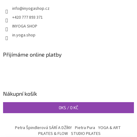
info
@
inyogashop.cz
+420 777 893 371
INYOGA SHOP
in.yoga.shop
Přijímáme online platby
Nákupní košík
0
KS /
0 KČ
Petra Špindlerová SÁRÍ A DŽÍNY
Pietra Pura
YOGA & ART
PILATES & FLOW
STUDIO PILATES