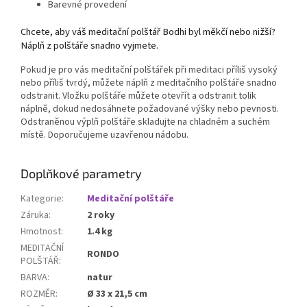
Barevné provedení
Chcete, aby váš meditační polštář Bodhi byl měkčí nebo nižší?
Náplň z polštáře snadno vyjmete.
Pokud je pro vás meditační polštářek při meditaci příliš vysoký
nebo příliš tvrdý, můžete náplň z meditačního polštáře snadno
odstranit. Vložku polštáře můžete otevřít a odstranit tolik
náplně, dokud nedosáhnete požadované výšky nebo pevnosti.
Odstraněnou výplň polštáře skladujte na chladném a suchém
místě. Doporučujeme uzavřenou nádobu.
Doplňkové parametry
Kategorie
:
Meditační polštáře
Záruka
:
2 roky
Hmotnost
:
1.4 kg
MEDITAČNÍ
RONDO
POLŠTÁŘ
:
BARVA
:
natur
ROZMĚR
:
Ø 33 x 21,5 cm