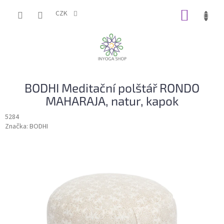
Přejít
NÁKUP
na
CZK
obsah
KOŠÍK
BODHI Meditační polštář RONDO
MAHARAJA, natur, kapok
5284
Značka:
BODHI