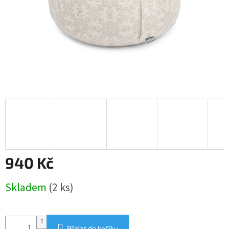
940 Kč
Měrná
Skladem
(2 ks)
cena:
Přidat do košíku