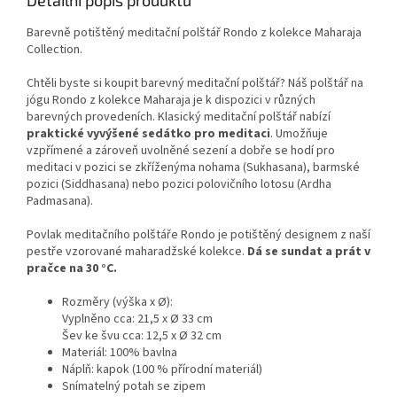
stabilní oporu během cvičení.
Barevně potištěný meditační polštář Rondo z kolekce Maharaja
Collection.
Chtěli byste si koupit barevný meditační polštář? Náš polštář na
jógu Rondo z kolekce Maharaja je k dispozici v různých
barevných provedeních. Klasický meditační polštář nabízí
praktické vyvýšené sedátko pro meditaci
. Umožňuje
vzpřímené a zároveň uvolněné sezení a dobře se hodí pro
meditaci v pozici se zkříženýma nohama (Sukhasana), barmské
pozici (Siddhasana) nebo pozici polovičního lotosu (Ardha
Padmasana).
Povlak meditačního polštáře Rondo je potištěný designem z naší
pestře vzorované maharadžské kolekce.
Dá se sundat a prát v
pračce na 30 °C.
Rozměry (výška x Ø):
Vyplněno cca: 21,5 x Ø 33 cm
Šev ke švu cca: 12,5 x Ø 32 cm
Materiál: 100% bavlna
Náplň: kapok (100 % přírodní materiál)
Snímatelný potah se zipem