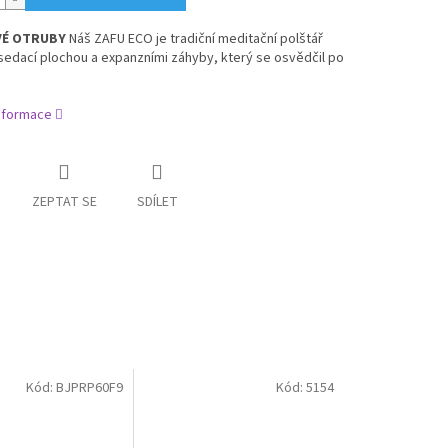
VÉ OTRUBY
Náš ZAFU ECO je tradiční meditační polštář
sedací plochou a expanzními záhyby, který se osvědčil po
informace
ZEPTAT SE
SDÍLET
Kód:
BJPRP60F9
Kód:
5154