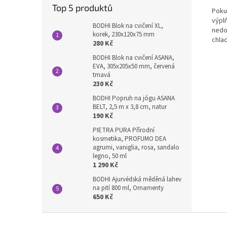
Top 5 produktů
Pokud
výpl
BODHI Blok na cvičení XL,
nedo
korek, 230x120x75 mm
chla
280 Kč
BODHI Blok na cvičení ASANA,
EVA, 305x205x50 mm, červená
tmavá
230 Kč
BODHI Popruh na jógu ASANA
BELT, 2,5 m x 3,8 cm, natur
190 Kč
PIETRA PURA Přírodní
kosmetika, PROFUMO DEA
agrumi, vaniglia, rosa, sandalo
legno, 50 ml
1 290 Kč
BODHI Ajurvédská měděná lahev
na pití 800 ml, Ornamenty
650 Kč
Z