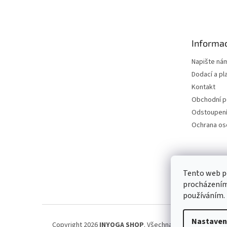
á
p
a
t
Informac
í
Napište ná
Dodací a pl
Kontakt
Obchodní 
Odstoupení
Ochrana os
Petra Špi
Tento web po
procházením 
používáním.
Nastaven
Copyright 2026
INYOGA SHOP
. Všechna práva vyhrazena.