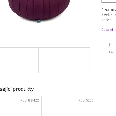
ŠPALDO
s
velkou 
staletí.
Detailní 
TISK
sející produkty
Kód:
BSMZ2
Kód:
5155