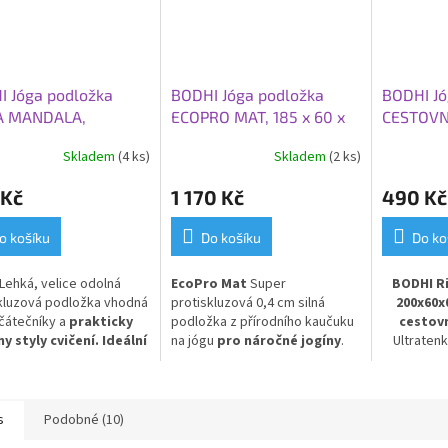
I Jóga podložka
BODHI Jóga podložka
BODHI Jó
A MANDALA,
ECOPRO MAT, 185 x 60 x
CESTOVNÍ
0x0,4,5 cm, fialová
0,4 cm, fialová
TRAVEL 6
Skladem
(4 ks)
Skladem
(2 ks)
200x60x0
 Kč
1 170 Kč
490 Kč
o košíku
Do košíku
Do ko
Lehká, velice odolná
EcoPro Mat
Super
BODHI Ri
kluzová podložka vhodná
protiskluzová 0,4 cm silná
200x60x
čátečníky a
prakticky
podložka z přírodního kaučuku
cestov
y styly cvičení. Ideální
na jógu
pro náročné jogíny
.
Ultratenk
aždodenní použití.
PVC
Skvělá volba pro Vás, kteří
podložka 
dáváte přednost přírodním
proveden
materiálům!
Travel
oblíbe
s
Podobné (10)
Premium – 