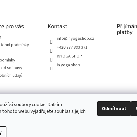
e pro vás
Kontakt
Přijímá
platby
m
info
@
inyogashop.cz
atební podmínky
+420 777 893 371
INYOGA SHOP
podmínky
in.yoga.shop
 od smlouvy
obních údajů
ndlerová SÁRÍ A DŽÍNY
Pietra Pura
YOGA & ART
PILATES & FLOW
STUDI
užívá soubory cookie. Dalším
Odmítnout
tohoto webu vyjadřujete souhlas s jejich
Kontakt
í
Upravit nastavení cookies