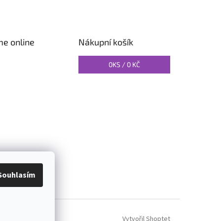
me online
Nákupní košík
0
KS /
0 KČ
O PILATES
Souhlasím
Vytvořil Shoptet