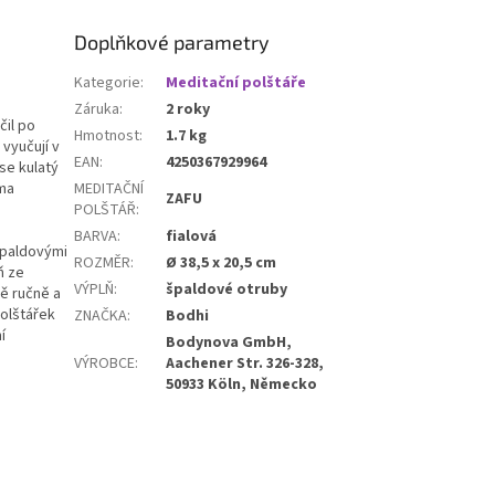
á odolná a robustní.
skladnosti ji snadno
Doplňkové parametry
 kufru či batohu, což
 ideální podložku na
Kategorie
:
Meditační polštáře
olenou i pravidelnou
Záruka
:
2 roky
i mimo domov.
čil po
Hmotnost
:
1.7 kg
 vyučují v
EAN
:
4250367929964
se kulatý
MEDITAČNÍ
ýma
ZAFU
POLŠTÁŘ
:
BARVA
:
fialová
 špaldovými
ROZMĚR
:
Ø 38,5 x 20,5 cm
ň ze
VÝPLŇ
:
špaldové otruby
ě ručně a
Polštářek
ZNAČKA
:
Bodhi
í
Bodynova GmbH,
VÝROBCE
:
Aachener Str. 326-328,
50933 Köln, Německo