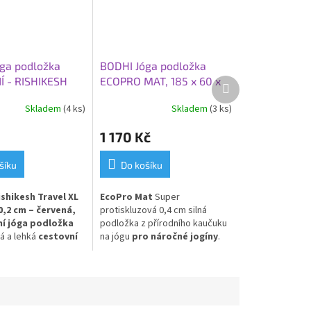
ga podložka
BODHI Jóga podložka
 - RISHIKESH
ECOPRO MAT, 185 x 60 x
Další
produkt
0 XL,
0,4 cm, modrá
Skladem
(4 ks)
Skladem
(3 ks)
,2 cm, červená
1 170 Kč
šíku
Do košíku
shikesh Travel XL
EcoPro Mat
Super
0,2 cm – červená,
protiskluzová 0,4 cm silná
ní jóga podložka
podložka z přírodního kaučuku
á a lehká
cestovní
na jógu
pro náročné jogíny
.
na jógu
v červeném
Skvělá volba pro Vás, kteří
í. Model
Rishikesh
dáváte přednost přírodním
je nejtenčí verzí
materiálům!
né řady Rishikesh
má sílu pouze
2 mm
,