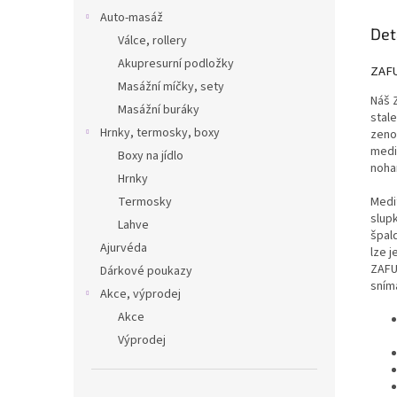
Auto-masáž
Det
Válce, rollery
Akupresurní podložky
ZAFU
Masážní míčky, sety
Náš 
Masážní buráky
stale
Hrnky, termosky, boxy
zeno
medi
Boxy na jídlo
noha
Hrnky
Termosky
Medit
slup
Lahve
špal
Ajurvéda
lze 
ZAFU
Dárkové poukazy
sním
Akce, výprodej
Akce
Výprodej