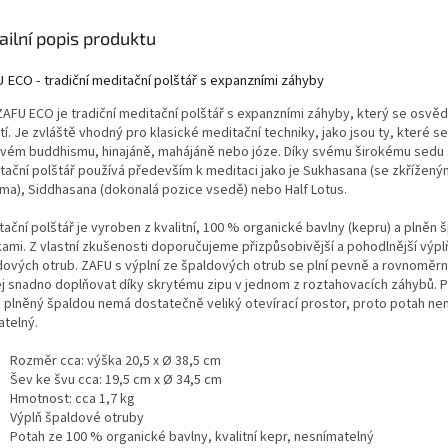
ale zůstáv
Díky své 
ailní popis produktu
složíte do
z ní dělá
 ECO - tradiční meditační polštář s expanzními záhyby
cesty, dov
prax
ZAFU ECO je tradiční meditační polštář s expanzními záhyby, který se osvěd
tí. Je zvláště vhodný pro klasické meditační techniky, jako jsou ty, které se
vém buddhismu, hinajáně, mahájáně nebo józe. Díky svému širokému sedu 
tační polštář používá především k meditaci jako je Sukhasana (se zkřížen
ma), Siddhasana (dokonalá pozice vsedě) nebo Half Lotus.
ační polštář je vyroben z kvalitní, 100 % organické bavlny (kepru) a plněn
kami. Z vlastní zkušenosti doporučujeme přizpůsobivější a pohodlnější výpl
dových otrub. ZAFU s výplní ze špaldových otrub se plní pevně a rovnoměrn
jej snadno doplňovat díky skrytému zipu v jednom z roztahovacích záhybů. 
 plněný špaldou nemá dostatečně veliký otevírací prostor, proto potah nen
atelný.
Rozměr cca: výška 20,5 x Ø 38,5 cm
Šev ke švu cca: 19,5 cm x Ø 34,5 cm
Hmotnost: cca 1,7 kg
Výplň špaldové otruby
Potah ze 100 % organické bavlny, kvalitní kepr, nesnímatelný