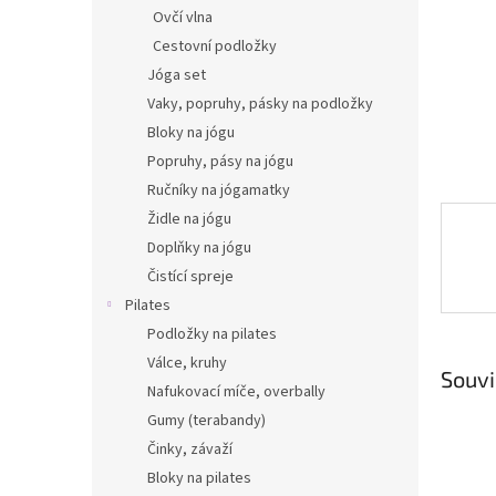
n
Ovčí vlna
e
Cestovní podložky
l
Jóga set
Vaky, popruhy, pásky na podložky
Bloky na jógu
Popruhy, pásy na jógu
Ručníky na jógamatky
Židle na jógu
Doplňky na jógu
Čistící spreje
Pilates
Podložky na pilates
Válce, kruhy
Souvi
Nafukovací míče, overbally
Gumy (terabandy)
Činky, závaží
Bloky na pilates