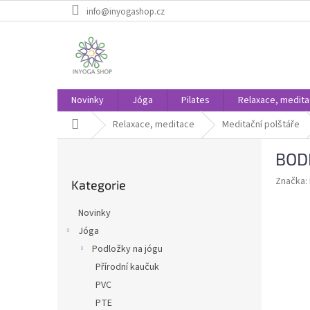
Přejít
info@inyogashop.cz
na
obsah
Novinky
Jóga
Pilates
Relaxace, medit
Domů
Relaxace, meditace
Meditační polštáře
P
BODH
o
Přeskočit
s
Značka:
Kategorie
kategorie
t
r
Novinky
a
Jóga
n
Podložky na jógu
n
í
Přírodní kaučuk
p
PVC
a
PTE