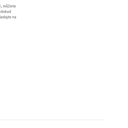
dý, můžete
, dokud
adujte na