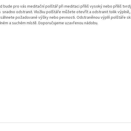
 bude pro vás meditační polštář při meditaci příliš vysoký nebo příliš tvr
ň snadno odstranit. Vložku polštáře můžete otevřít a odstranit tolik výplně
sáhnete požadované výšky nebo pevnosti. Odstraněnou výplň polštáře skl
dném a suchém místě. Doporučujeme uzavřenou nádobu.