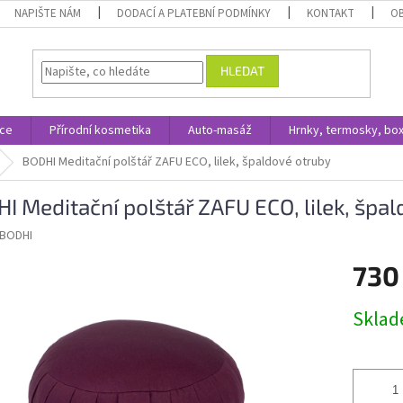
NAPIŠTE NÁM
DODACÍ A PLATEBNÍ PODMÍNKY
KONTAKT
O
HLEDAT
ace
Přírodní kosmetika
Auto-masáž
Hrnky, termosky, bo
BODHI Meditační polštář ZAFU ECO, lilek, špaldové otruby
I Meditační polštář ZAFU ECO, lilek, špa
BODHI
730
Měrná
Skla
cena: