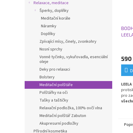
Relaxace, meditace
Šperky, doplňky
Meditační korále
Náramky
BODH
Doplňky
LEEL
183x6
Zpívající mísy, činely, zvonkohry
Nosní sprchy
Vonné tyčinky, vykuřovadla, esenciální
590
oleje
Deky pro relaxaci
D
Bolstery
LEELA
Meditační polštáře
protis
Polštářky na oči
pro za
Tašky a taštičky
všechn
pro k
Relaxační podložka, 100% ovčí vlna
Meditační polštář Zabuton
Akupresurní podložky
Popi
Přírodní kosmetika