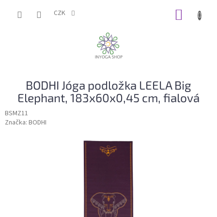
Přejít
NÁKUP
na
CZK
obsah
KOŠÍK
BODHI Jóga podložka LEELA Big
Elephant, 183x60x0,45 cm, fialová
BSMZ11
Značka:
BODHI