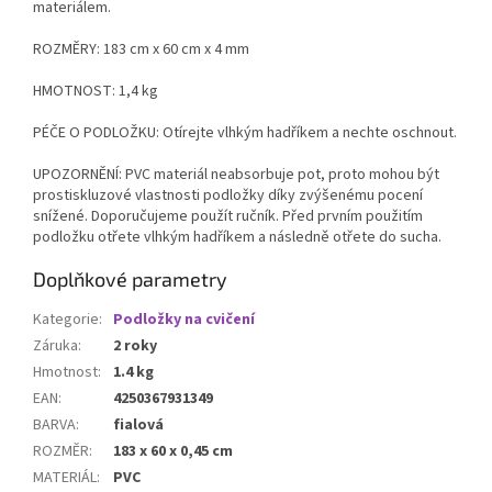
materiálem.
ROZMĚRY: 183 cm x 60 cm x 4 mm
HMOTNOST: 1,4 kg
PÉČE O PODLOŽKU: Otírejte vlhkým hadříkem a nechte oschnout.
UPOZORNĚNÍ: PVC materiál neabsorbuje pot, proto mohou být
prostiskluzové vlastnosti podložky díky zvýšenému pocení
snížené. Doporučujeme použít ručník. Před prvním použitím
podložku otřete vlhkým hadříkem a následně otřete do sucha.
Doplňkové parametry
Kategorie
:
Podložky na cvičení
Záruka
:
2 roky
Hmotnost
:
1.4 kg
EAN
:
4250367931349
BARVA
:
fialová
ROZMĚR
:
183 x 60 x 0,45 cm
MATERIÁL
:
PVC