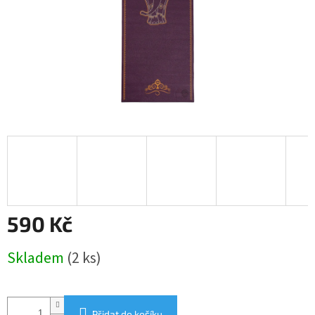
590 Kč
Měrná
Skladem
(2 ks)
cena:
Přidat do košíku