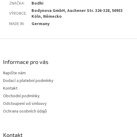
ZNAČKA
:
Bodhi
Bodynova GmbH, Aachener Str. 326-328, 50933
VÝROBCE
:
Köln, Německo
MADE IN
:
Germany
Z
á
p
a
Informace pro vás
t
Napište nám
í
Dodací a platební podmínky
Kontakt
Obchodní podmínky
Odstoupení od smlouvy
Ochrana osobních údajů
Kontakt