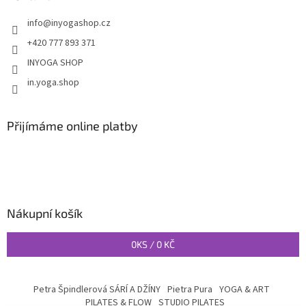
info
@
inyogashop.cz
+420 777 893 371
INYOGA SHOP
in.yoga.shop
Přijímáme online platby
Nákupní košík
0
KS /
0 KČ
Petra Špindlerová SÁRÍ A DŽÍNY
Pietra Pura
YOGA & ART
PILATES & FLOW
STUDIO PILATES