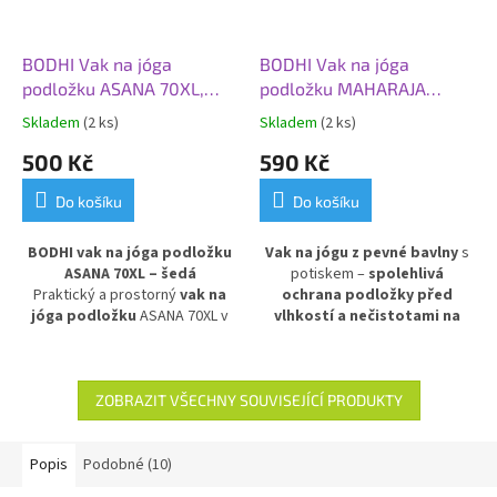
BODHI Vak na jóga
BODHI Vak na jóga
podložku ASANA 70XL,
podložku MAHARAJA
šedá
ASANA 70, vínová
Skladem
(2 ks)
Skladem
(2 ks)
500 Kč
590 Kč
Do košíku
Do košíku
BODHI vak na jóga podložku
Vak na jógu z pevné bavlny
s
ASANA 70XL – šedá
potiskem –
spolehlivá
Praktický a prostorný
vak na
ochrana podložky před
jóga podložku
ASANA 70XL v
vlhkostí a nečistotami na
šedém provedení. Vyroben z
cestách
. Praktické dvě kapsy
voděodolného a
pro uložení cenností a jógových
omyvatelného materiálu
,
pomůcek. Ideální na přenos a
chrání podložku před vlhkostí a
skladování jógové výbavy.
ZOBRAZIT VŠECHNY SOUVISEJÍCÍ PRODUKTY
nečistotami. Ideální pro
pohodlné přenášení větších
podložek doma, ve studiu i na
Popis
Podobné (10)
cesty.