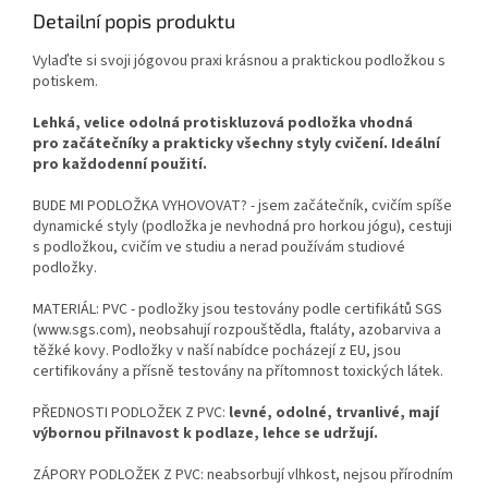
Detailní popis produktu
Vylaďte si svoji jógovou praxi krásnou a praktickou podložkou s
potiskem.
Lehká, velice odolná protiskluzová podložka vhodná
pro začátečníky a prakticky všechny styly cvičení. Ideální
pro každodenní použití.
BUDE MI PODLOŽKA VYHOVOVAT? - jsem začátečník, cvičím spíše
dynamické styly (podložka je nevhodná pro horkou jógu), cestuji
s podložkou, cvičím ve studiu a nerad používám studiové
podložky.
MATERIÁL: PVC - podložky jsou testovány podle certifikátů SGS
(www.sgs.com), neobsahují rozpouštědla, ftaláty, azobarviva a
těžké kovy. Podložky v naší nabídce pocházejí z EU, jsou
certifikovány a přísně testovány na přítomnost toxických látek.
PŘEDNOSTI PODLOŽEK Z PVC:
levné, odolné, trvanlivé, mají
výbornou přilnavost k podlaze, lehce se udržují.
ZÁPORY PODLOŽEK Z PVC: neabsorbují vlhkost, nejsou přírodním