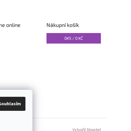
me online
Nákupní košík
0
KS /
0 KČ
O PILATES
Souhlasím
Vytvořil Shoptet