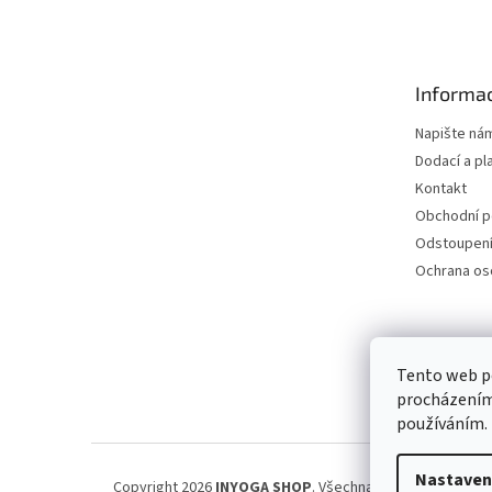
á
p
a
t
Informac
í
Napište ná
Dodací a pl
Kontakt
Obchodní 
Odstoupení
Ochrana os
Petra Špi
Tento web po
procházením 
používáním.
Nastaven
Copyright 2026
INYOGA SHOP
. Všechna práva vyhrazena.