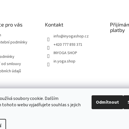
e pro vás
Kontakt
Přijímá
platby
m
info
@
inyogashop.cz
atební podmínky
+420 777 893 371
INYOGA SHOP
podmínky
in.yoga.shop
 od smlouvy
obních údajů
ndlerová SÁRÍ A DŽÍNY
Pietra Pura
YOGA & ART
PILATES & FLOW
STUDI
užívá soubory cookie. Dalším
Odmítnout
tohoto webu vyjadřujete souhlas s jejich
Kontakt
í
Upravit nastavení cookies