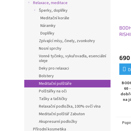
Relaxace, meditace
Šperky, doplňky
Meditační korále
Náramky
BODH
Doplňky
RISH
183x
Zpívající mísy, činely, zvonkohry
Nosní sprchy
Vonné tyčinky, vykuřovadla, esenciální
690
oleje
Deky pro relaxaci
D
Bolstery
BODH
Meditační polštáře
60
Polštářky na oči
dobř
Tašky a taštičky
na j
0,45 c
Relaxační podložka, 100% ovčí vlna
Posky
Meditační polštář Zabuton
od ch
Akupresurní podložky
oporu
Popi
PVC 
Přírodní kosmetika