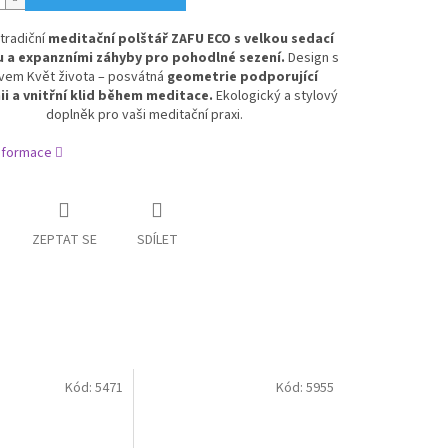
tradiční
meditační polštář ZAFU ECO s velkou sedací
 a expanzními záhyby pro pohodlné sezení.
Design s
vem Květ života – posvátná
geometrie podporující
i a vnitřní klid během meditace.
Ekologický a stylový
doplněk pro vaši meditační praxi.
informace
ZEPTAT SE
SDÍLET
Kód:
5471
Kód:
5955