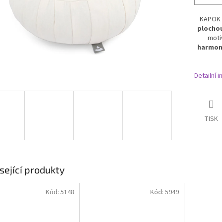
KAPOK 
plochou
moti
harmoni
Detailní 
TISK
sející produkty
Kód:
5148
Kód:
5949