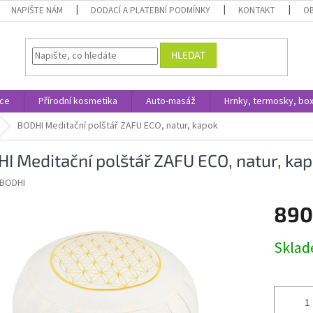
NAPIŠTE NÁM
DODACÍ A PLATEBNÍ PODMÍNKY
KONTAKT
O
HLEDAT
ace
Přírodní kosmetika
Auto-masáž
Hrnky, termosky, bo
BODHI Meditační polštář ZAFU ECO, natur, kapok
I Meditační polštář ZAFU ECO, natur, ka
BODHI
890
Měrná
Skla
cena: