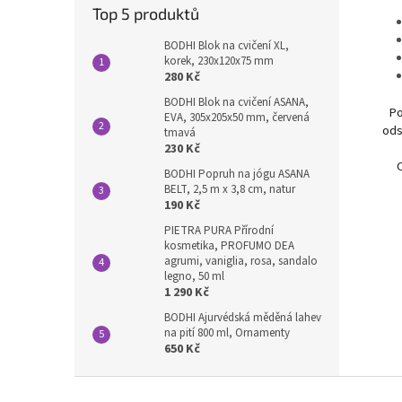
Top 5 produktů
BODHI Blok na cvičení XL,
korek, 230x120x75 mm
280 Kč
BODHI Blok na cvičení ASANA,
Po
EVA, 305x205x50 mm, červená
ods
tmavá
230 Kč
BODHI Popruh na jógu ASANA
BELT, 2,5 m x 3,8 cm, natur
190 Kč
PIETRA PURA Přírodní
kosmetika, PROFUMO DEA
agrumi, vaniglia, rosa, sandalo
legno, 50 ml
1 290 Kč
BODHI Ajurvédská měděná lahev
na pití 800 ml, Ornamenty
650 Kč
Z