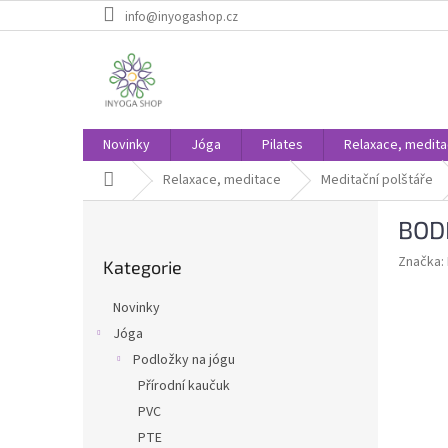
Přejít
info@inyogashop.cz
na
obsah
Novinky
Jóga
Pilates
Relaxace, medit
Domů
Relaxace, meditace
Meditační polštáře
P
BODH
o
Přeskočit
s
Značka:
Kategorie
kategorie
t
r
Novinky
a
Jóga
n
Podložky na jógu
n
í
Přírodní kaučuk
p
PVC
a
PTE