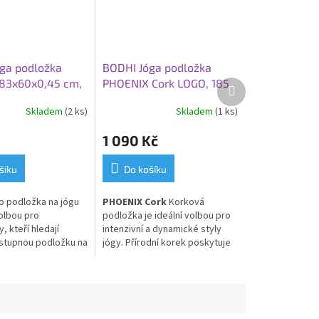
ga podložka
BODHI Jóga podložka
83x60x0,45 cm,
PHOENIX Cork LOGO, 185
Další
produkt
 mrak
x 66 x 0,4 cm, korek
Skladem
(2 ks)
Skladem
(1 ks)
1 090 Kč
šíku
Do košíku
o p
odložka na jógu
PHOENIX Cork
Korková
volbou pro
podložka je ideální volbou pro
, kteří hledají
intenzivní a dynamické styly
stupnou podložku na
jógy. Přírodní korek poskytuje
andardním rozměru.
extra přilnavost
, která se
elice odolná,
zvyšuje s mírou pocení. Povrch
rotiskluzová,
je
přirozeně antibakteriální
,
 prakticky všechny
měkký na dotek a
odolný vůči
ní a pro každodenní
zápachu
. Kaučuková spodní