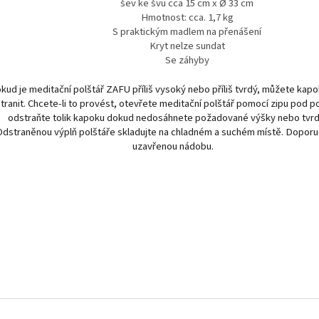
šev ke švu cca 15 cm x Ø 33 cm
Hmotnost: cca. 1,7 kg
S praktickým madlem na přenášení
Kryt nelze sundat
Se záhyby
kud je meditační polštář ZAFU příliš vysoký nebo příliš tvrdý, můžete kap
tranit. Chcete-li to provést, otevřete meditační polštář pomocí zipu pod 
odstraňte tolik kapoku dokud nedosáhnete požadované výšky nebo tvrd
Odstraněnou výplň polštáře skladujte na chladném a suchém místě. Dopor
uzavřenou nádobu.