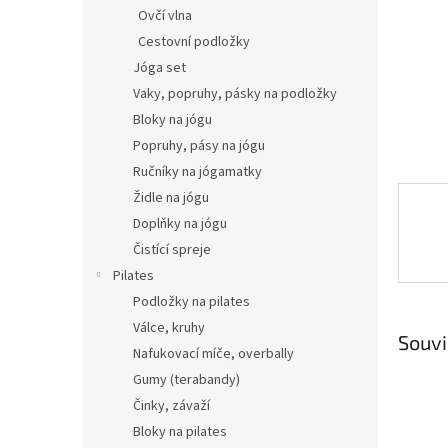
n
Ovčí vlna
e
Cestovní podložky
l
Jóga set
Vaky, popruhy, pásky na podložky
Bloky na jógu
Popruhy, pásy na jógu
Ručníky na jógamatky
Židle na jógu
Doplňky na jógu
Čistící spreje
Pilates
Podložky na pilates
Válce, kruhy
Souvi
Nafukovací míče, overbally
Gumy (terabandy)
Činky, závaží
Bloky na pilates