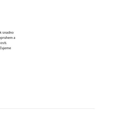
ok snadno
popruhem a
osti.
učujeme