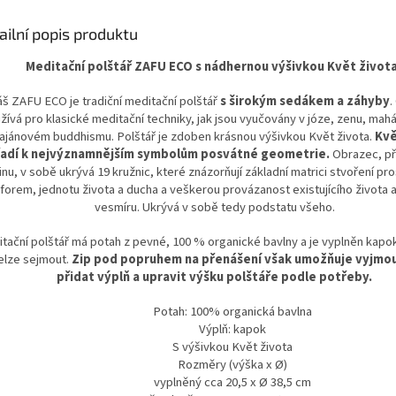
snadnou údržbu.
použití.
ailní popis produktu
Meditační polštář ZAFU ECO s nádhernou výšivkou Květ život
š ZAFU ECO je tradiční meditační polštář
s širokým sedákem a záhyby
.
žívá pro klasické meditační techniky, jak jsou vyučovány v józe, zenu, mah
najánovém buddhismu. Polštář je zdoben krásnou výšivkou Květ života.
K
vě
řadí k nejvýznamnějším symbolům posvátné geometrie.
Obrazec, při
inu, v sobě ukrývá 19 kružnic, které znázorňují základní matrici stvoření pr
 forem, jednotu života a ducha a veškerou provázanost existujícího života a
vesmíru. Ukrývá v sobě tedy podstatu všeho.
tační polštář má potah z pevné, 100 % organické bavlny a je vyplněn kap
elze sejmout.
Zip pod popruhem na přenášení však umožňuje vyjmo
přidat výplň a upravit výšku polštáře podle potřeby.
Potah: 100% organická bavlna
Výplň: kapok
S výšivkou Květ života
Rozměry (výška x Ø)
vyplněný cca 20,5 x Ø 38,5 cm