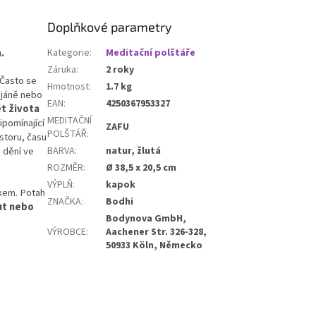
strana zajišťuje stabilitu bez
klouzání a
bez obsahu PVC
.
Doplňkové parametry
a.
Kategorie
:
Meditační polštáře
Záruka
:
2 roky
 Často se
Hmotnost
:
1.7 kg
ájáně nebo
EAN
:
4250367953327
t života
MEDITAČNÍ
pomínající
ZAFU
POLŠTÁŘ
:
ostoru, času
 dění ve
BARVA
:
natur, žlutá
ROZMĚR
:
Ø 38,5 x 20,5 cm
VÝPLŇ
:
kapok
okem. Potah
ZNAČKA
:
Bodhi
ut nebo
Bodynova GmbH,
VÝROBCE
:
Aachener Str. 326-328,
50933 Köln, Německo