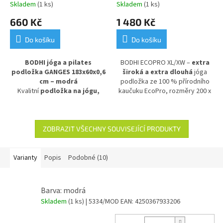
Skladem
(1 ks)
Skladem
(1 ks)
660 Kč
1 480 Kč
Do košíku
Do košíku
BODHI jóga a pilates
BODHI ECOPRO XL/XW –
extra
podložka GANGES 183x60x0,6
široká a extra dlouhá
jóga
cm – modrá
podložka ze 100 % přírodního
Kvalitní
podložka na jógu,
kaučuku EcoPro, rozměry 200 x
pilates a gymnastiku
s
66 x 0,4 cm.
Ideální pro vysoké
atraktivním barevným
jogíny a ty, kteří hledají více
přechodem v modrém odstínu.
prostoru během cvičení.
Díky komfortní tloušťce
6 mm
Pohodlná, ekologická a odolná
ZOBRAZIT VŠECHNY SOUVISEJÍCÍ PRODUKTY
poskytuje výborné odpružení,
podložka pro všechny úrovně
stabilitu a pohodlnější povrch
jógy.
při cvičení. Ideální volba pro
Varianty
Popis
Podobné (10)
začátečníky i pokročilé, kteří
hledají odolnou a spolehlivou
cvičební podložku
pro
Barva: modrá
pravidelný trénink.
Skladem
(1 ks)
| 5334/MOD
EAN:
4250367933206