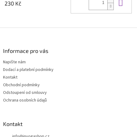
Do 
230 Kč
Z
á
p
a
Informace pro vás
t
Napište nám
í
Dodací a platební podmínky
Kontakt
Obchodní podmínky
Odstoupení od smlouvy
Ochrana osobních údajů
Kontakt
info
@
inyogashop.cz