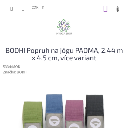
Přejít
NÁKUP
na
CZK
obsah
KOŠÍK
BODHI Popruh na jógu PADMA, 2,44 m
x 4,5 cm, více variant
5334/MOD
Značka:
BODHI