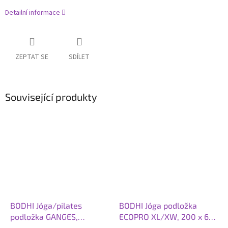
Detailní informace
ZEPTAT SE
SDÍLET
Související produkty
BODHI Jóga/pilates
BODHI Jóga podložka
podložka GANGES,
ECOPRO XL/XW, 200 x 66
183x60x0,6 cm, modrá
x 0,4 cm, šedá tmavá