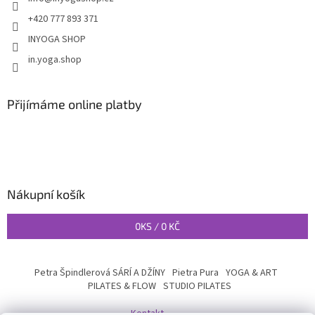
+420 777 893 371
INYOGA SHOP
in.yoga.shop
Přijímáme online platby
Nákupní košík
0
KS /
0 KČ
Petra Špindlerová SÁRÍ A DŽÍNY
Pietra Pura
YOGA & ART
PILATES & FLOW
STUDIO PILATES
Kontakt