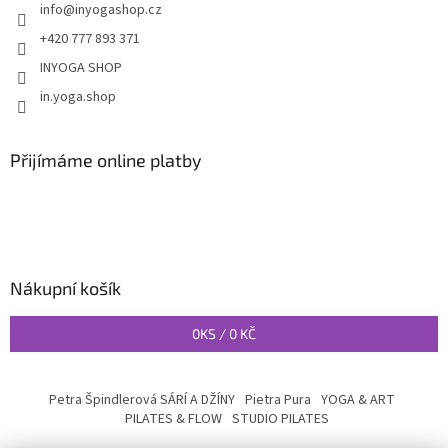
info
@
inyogashop.cz
+420 777 893 371
INYOGA SHOP
in.yoga.shop
Přijímáme online platby
Nákupní košík
0
KS /
0 KČ
Petra Špindlerová SÁRÍ A DŽÍNY
Pietra Pura
YOGA & ART
PILATES & FLOW
STUDIO PILATES