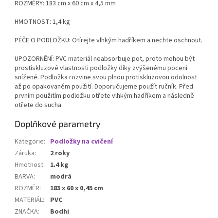
ROZMĚRY: 183 cm x 60 cm x 4,5 mm
HMOTNOST: 1,4 kg
PÉČE O PODLOŽKU: Otírejte vlhkým hadříkem a nechte oschnout.
UPOZORNĚNÍ: PVC materiál neabsorbuje pot, proto mohou být
prostiskluzové vlastnosti podložky díky zvýšenému pocení
snížené. Podložka rozvine svou plnou protiskluzovou odolnost
až po opakovaném použití. Doporučujeme použít ručník. Před
prvním použitím podložku otřete vlhkým hadříkem a následně
otřete do sucha.
Doplňkové parametry
Kategorie
:
Podložky na cvičení
Záruka
:
2 roky
Hmotnost
:
1.4 kg
BARVA
:
modrá
ROZMĚR
:
183 x 60 x 0,45 cm
MATERIÁL
:
PVC
ZNAČKA
:
Bodhi