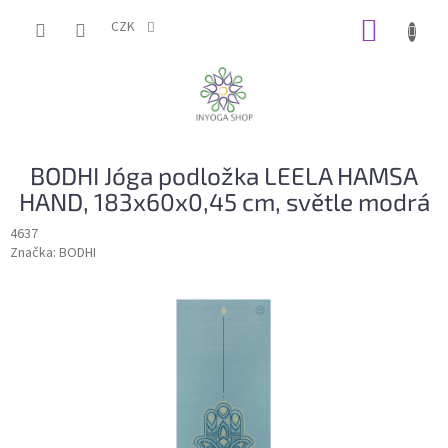
Přejít
NÁKUP
na
CZK
obsah
KOŠÍK
BODHI Jóga podložka LEELA HAMSA
HAND, 183x60x0,45 cm, světle modrá
4637
Značka:
BODHI