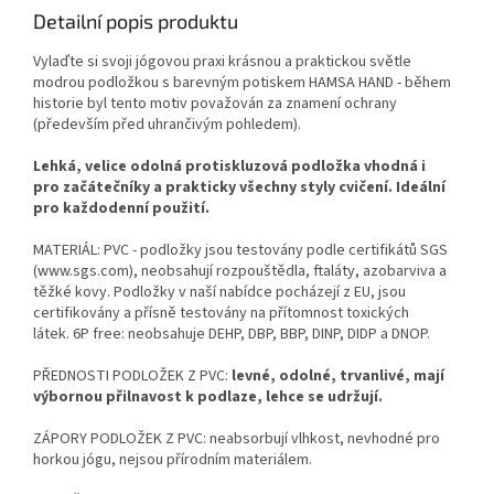
Detailní popis produktu
Vylaďte si svoji jógovou praxi krásnou a praktickou světle
modrou podložkou s barevným potiskem HAMSA HAND -
během
historie byl tento motiv považován za znamení ochrany
(především před uhrančivým pohledem).
Lehká, velice odolná protiskluzová podložka vhodná i
pro začátečníky a prakticky všechny styly cvičení. Ideální
pro každodenní použití.
MATERIÁL: PVC - podložky jsou testovány podle certifikátů SGS
(www.sgs.com), neobsahují rozpouštědla, ftaláty, azobarviva a
těžké kovy. Podložky v naší nabídce pocházejí z EU, jsou
certifikovány a přísně testovány na přítomnost toxických
látek.
6P free: neobsahuje DEHP, DBP, BBP, DINP, DIDP a DNOP.
PŘEDNOSTI PODLOŽEK Z PVC:
levné, odolné, trvanlivé, mají
výbornou přilnavost k podlaze, lehce se udržují.
ZÁPORY PODLOŽEK Z PVC: neabsorbují vlhkost, nevhodné pro
horkou jógu, nejsou přírodním materiálem.