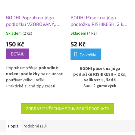
BODHI Popruh na jóga
BODHI Pásek na jóga
podložku VZOROVANÝ,
podložku RISHIKESH, 2 ks,
více variant
velikost S, šedá
Skladem
(2 ks)
Skladem
(4 ks)
150 Kč
52 Kč
DETAIL
Do košíku
Popruh umožňuje
pohodlné
BODHI pásek na jóga
nošení podložky
bez nutnosti
podložku RISHIKESH – 2 ks,
používat velkou tašku.
velikost S, šedá
Praktické suché zipy zajistí
Sada 2
gumových
upevňovacích pásků
Rishikesh
snadné nastavení podle
pro snadné držení a přenášení
průměru vaší jógamatky.
jóga podložky
. Pásky
Kvalitní tkaný materiál
je
bezpečně udrží podložku
ZOBRAZIT VŠECHNY SOUVISEJÍCÍ PRODUKTY
příjemný na dotek a zaručuje
zavinutou, ideální pro
komfort při přenášení. Vyberte
skladování i pohodlné přenášení
si z barevných designů ten,
do studia, na cesty nebo při
Popis
Podobné (10)
který nejlépe doladí váš styl.
domácí praxi.