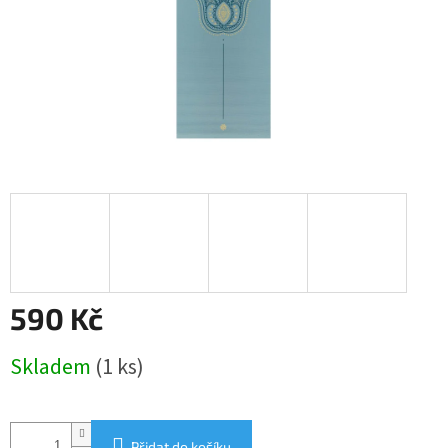
590 Kč
Měrná
Skladem
(1 ks)
cena:
Přidat do košíku