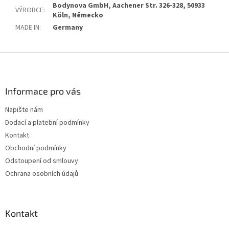
Bodynova GmbH, Aachener Str. 326-328, 50933
VÝROBCE
:
Köln, Německo
MADE IN
:
Germany
Z
á
p
a
Informace pro vás
t
Napište nám
í
Dodací a platební podmínky
Kontakt
Obchodní podmínky
Odstoupení od smlouvy
Ochrana osobních údajů
Kontakt