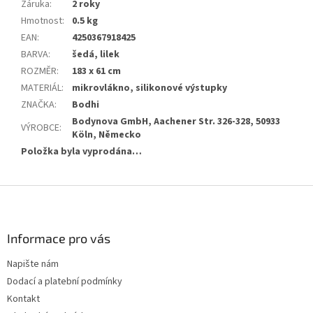
Záruka
:
2 roky
Hmotnost
:
0.5 kg
EAN
:
4250367918425
BARVA
:
šedá, lilek
ROZMĚR
:
183 x 61 cm
MATERIÁL
:
mikrovlákno, silikonové výstupky
ZNAČKA
:
Bodhi
Bodynova GmbH, Aachener Str. 326-328, 50933
VÝROBCE
:
Köln, Německo
Položka byla vyprodána…
Z
á
p
a
Informace pro vás
t
Napište nám
í
Dodací a platební podmínky
Kontakt