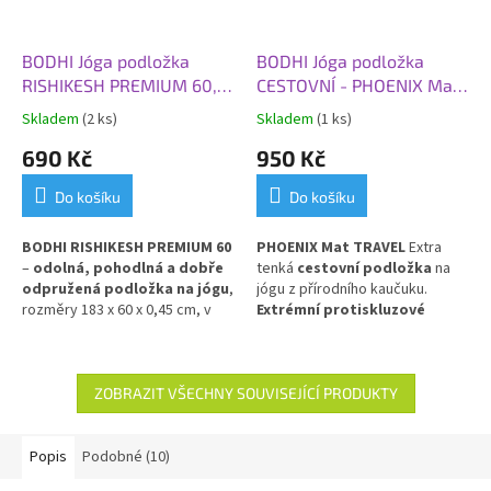
BODHI Jóga podložka
BODHI Jóga podložka
RISHIKESH PREMIUM 60,
CESTOVNÍ - PHOENIX Mat
183x60x0,45 cm, žlutá
TRAVEL Living Flower, 185
Skladem
(2 ks)
Skladem
(1 ks)
hořčice
x 66 x 0,2 cm, bobule
690 Kč
950 Kč
Do košíku
Do košíku
BODHI RISHIKESH PREMIUM 60
PHOENIX Mat TRAVEL
Extra
–
odolná, pohodlná a dobře
tenká
cestovní podložka
na
odpružená podložka na jógu
,
jógu z přírodního kaučuku.
rozměry 183 x 60 x 0,45 cm, v
Extrémní protiskluzové
hořčicově žluté barvě.
vlastnosti pro dynamickou
Poskytuje výbornou izolaci
jógu i na cestách.
Skladná,
od chladné podlahy
a stabilní
eko-friendly a designová.
oporu při cvičení. Vyrobena z
ZOBRAZIT VŠECHNY SOUVISEJÍCÍ PRODUKTY
PVC pro dlouhou životnost a
snadnou údržbu.
Popis
Podobné (10)