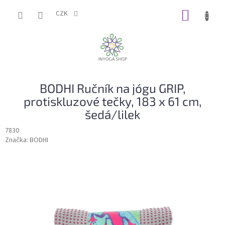
Přejít
NÁKUP
na
CZK
obsah
KOŠÍK
BODHI Ručník na jógu GRIP,
protiskluzové tečky, 183 x 61 cm,
šedá/lilek
7830
Značka:
BODHI