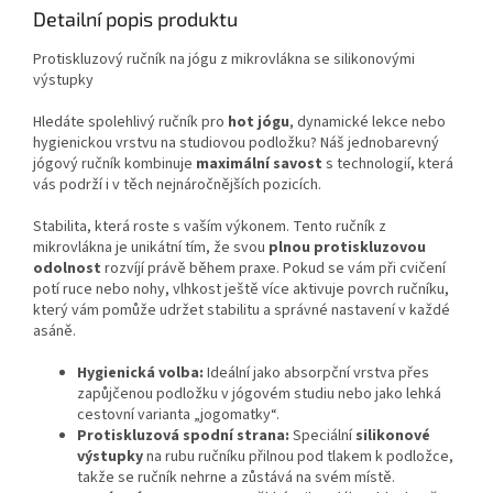
Detailní popis produktu
Protiskluzový ručník na jógu z mikrovlákna se silikonovými
výstupky
Hledáte spolehlivý ručník pro
hot jógu
, dynamické lekce nebo
hygienickou vrstvu na studiovou podložku? Náš jednobarevný
jógový ručník kombinuje
maximální savost
s technologií, která
vás podrží i v těch nejnáročnějších pozicích.
Stabilita, která roste s vaším výkonem. Tento ručník z
mikrovlákna je unikátní tím, že svou
plnou protiskluzovou
odolnost
rozvíjí právě během praxe. Pokud se vám při cvičení
potí ruce nebo nohy, vlhkost ještě více aktivuje povrch ručníku,
který vám pomůže udržet stabilitu a správné nastavení v každé
asáně.
Hygienická volba:
Ideální jako absorpční vrstva přes
zapůjčenou podložku v jógovém studiu nebo jako lehká
cestovní varianta „jogomatky“.
Protiskluzová spodní strana:
Speciální
silikonové
výstupky
na rubu ručníku přilnou pod tlakem k podložce,
takže se ručník nehrne a zůstává na svém místě.