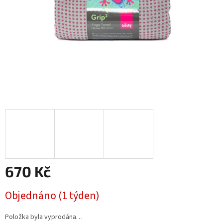
670 Kč
Měrná
Objednáno (1 týden)
cena:
Položka byla vyprodána…