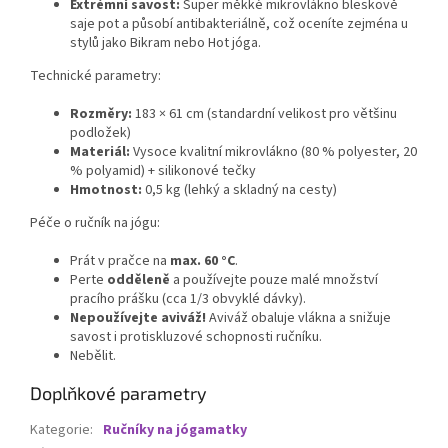
Extrémní savost:
Super měkké mikrovlákno bleskově
saje pot a působí antibakteriálně, což oceníte zejména u
stylů jako Bikram nebo Hot jóga.
Technické parametry:
Rozměry:
183 × 61 cm (standardní velikost pro většinu
podložek)
Materiál:
Vysoce kvalitní mikrovlákno (80 % polyester, 20
% polyamid) + silikonové tečky
Hmotnost:
0,5 kg (lehký a skladný na cesty)
Péče o ručník na jógu:
Prát v pračce na
max. 60 °C
.
Perte
odděleně
a používejte pouze malé množství
pracího prášku (cca 1/3 obvyklé dávky).
Nepoužívejte aviváž!
Aviváž obaluje vlákna a snižuje
savost i protiskluzové schopnosti ručníku.
Nebělit.
Doplňkové parametry
Kategorie
:
Ručníky na jógamatky