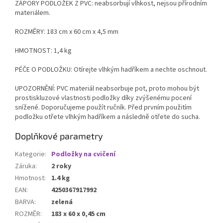
ZÁPORY PODLOŽEK Z PVC: neabsorbují vlhkost, nejsou přírodním
materiálem.
ROZMĚRY: 183 cm x 60 cm x 4,5 mm
HMOTNOST: 1,4 kg
PÉČE O PODLOŽKU: Otírejte vlhkým hadříkem a nechte oschnout.
UPOZORNĚNÍ: PVC materiál neabsorbuje pot, proto mohou být
prostiskluzové vlastnosti podložky díky zvýšenému pocení
snížené. Doporučujeme použít ručník. Před prvním použitím
podložku otřete vlhkým hadříkem a následně otřete do sucha.
Doplňkové parametry
Kategorie
:
Podložky na cvičení
Záruka
:
2 roky
Hmotnost
:
1.4 kg
EAN
:
4250367917992
BARVA
:
zelená
ROZMĚR
:
183 x 60 x 0,45 cm