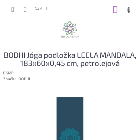
Přejít
NÁKUP
na
CZK
obsah
KOŠÍK
BODHI Jóga podložka LEELA MANDALA,
183x60x0,45 cm, petrolejová
BSMP
Značka:
BODHI