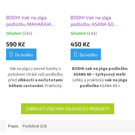
BODHI Vak na jóga
BODHI Vak na jóga
podložku MAHARAJA
podložku ASANA 60,
ASANA 70, zelená
tyrkysový melír
Skladem
(2 ks)
Skladem
(1 ks)
590 Kč
450 Kč
Do košíku
Do košíku
Vak na jógu z pevné bavlny s
BODHI vak na jóga podložku
potiskem chrání vaši podložku
ASANA 60 – tyrkysový melír
před
vlhkostí a nečistotami
Lehký a praktický
vak na jóga
během cestování.
Praktický
podložku
ASANA 60 v
design se dvěma samostatnými
tyrkysovém melíru. Vyroben z
kapsami na cennosti a jógové
voděodolného a
pomůcky.
Ideální doplněk pro
omyvatelného materiálu
,
bezpečný a pohodlný
chrání podložku před vlhkostí a
ZOBRAZIT VŠECHNY SOUVISEJÍCÍ PRODUKTY
transport jógové výbavy.
nečistotami. Ideální pro
pohodlné přenášení podložky
na jógu, pilates nebo jiné cvičení
Popis
Podobné (10)
doma i ve studiu.