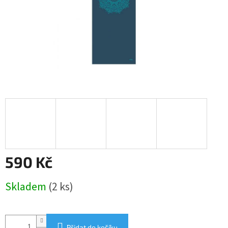
590 Kč
Měrná
Skladem
(2 ks)
cena:
Přidat do košíku