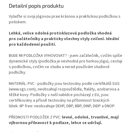
Detailní popis produktu
Vylaďte si svoji jógovou praxi krásnou a praktickou podložkou s
potiskem.
Lehká, velice odolná protiskluzová podložka vhodná
pro začátečníky a prakticky všechny styly cvičení. Ideální
pro každodenní použití.
BUDE MI PODLOŽKA VYHOVOVAT? - jsem začátečník, cvičím spíše
dynamické styly (podložka je nevhodná pro horkou jógu), cestuji
s podložkou, cvičím ve studiu a nerad používám studiové
podložky.
MATERIÁL: PVC - podložky jsou testovány podle certifikátů SGS
(www.sgs.com), neobsahují rozpouštědla, ftaláty, azobarviva a
těžké kovy. Podložky v naší nabídce pocházejí z EU, jsou
certifikovány a přísně testovány na přítomnost toxických
látek.
6P free: neobsahuje DEHP, DBP, BBP, DINP, DIDP a DNOP.
PŘEDNOSTI PODLOŽEK Z PVC:
levné, odolné, trvanlivé, mají
výbornou přilnavost k podlaze, lehce se udržují.