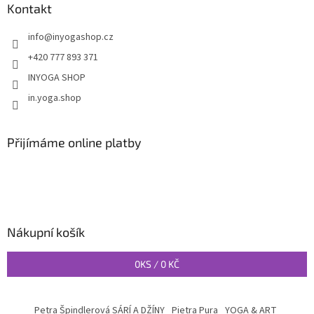
Kontakt
info
@
inyogashop.cz
+420 777 893 371
INYOGA SHOP
in.yoga.shop
Přijímáme online platby
Nákupní košík
0
KS /
0 KČ
Petra Špindlerová SÁRÍ A DŽÍNY
Pietra Pura
YOGA & ART