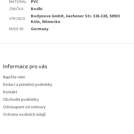
MATERIÁL
:
PVC
ZNAČKA
:
Bodhi
Bodynova GmbH, Aachener Str. 326-328, 50933
VÝROBCE
:
Köln, Německo
MADE IN
:
Germany
Z
á
p
a
Informace pro vás
t
Napište nám
í
Dodací a platební podmínky
Kontakt
Obchodní podmínky
Odstoupení od smlouvy
Ochrana osobních údajů