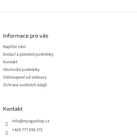
Z
á
p
a
Informace pro vás
t
Napište nám
í
Dodací a platební podmínky
Kontakt
Obchodní podmínky
Odstoupení od smlouvy
Ochrana osobních údajů
Kontakt
info
@
inyogashop.cz
+420 777 893 371