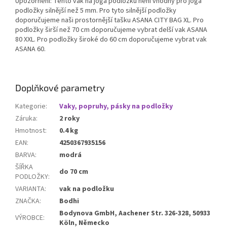
Upozornění: Tento vak na jóga podložku není vhodný pro jóga
podložky silnější než 5 mm. Pro tyto silnější podložky
doporučujeme naši prostornější tašku ASANA CITY BAG XL. Pro
podložky širší než 70 cm doporučujeme vybrat delší vak ASANA
80 XXL. Pro podložky široké do 60 cm doporučujeme vybrat vak
ASANA 60.
Doplňkové parametry
Kategorie
:
Vaky, popruhy, pásky na podložky
Záruka
:
2 roky
Hmotnost
:
0.4 kg
EAN
:
4250367935156
BARVA
:
modrá
ŠÍŘKA
do 70 cm
PODLOŽKY
:
VARIANTA
:
vak na podložku
ZNAČKA
:
Bodhi
Bodynova GmbH, Aachener Str. 326-328, 50933
VÝROBCE
:
Köln, Německo