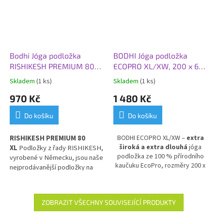
Bodhi Jóga podložka
BODHI Jóga podložka
RISHIKESH PREMIUM 80
ECOPRO XL/XW, 200 x 66
XL, 200x80x0,45 cm,
x 0,4 cm, šedá tmavá
Skladem
(1 ks)
Skladem
(1 ks)
divoká borůvka
970 Kč
1 480 Kč
Do košíku
Do košíku
RISHIKESH PREMIUM 80
BODHI ECOPRO XL/XW –
extra
široká a extra dlouhá
jóga
XL
Podložky z řady RISHIKESH,
podložka ze 100 % přírodního
vyrobené v Německu, jsou naše
kaučuku EcoPro, rozměry 200 x
nejprodávanější podložky na
66 x 0,4 cm.
Ideální pro vysoké
jógu. Jsou vhodné pro domácí,
jogíny a ty, kteří hledají více
studiové i venkovní použití.
prostoru během cvičení.
Pohodlná, ekologická a odolná
ZOBRAZIT VŠECHNY SOUVISEJÍCÍ PRODUKTY
podložka pro všechny úrovně