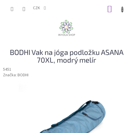
Přejít
NÁKUP
na
CZK
obsah
KOŠÍK
BODHI Vak na jóga podložku ASANA
70XL, modrý melír
5451
Značka:
BODHI