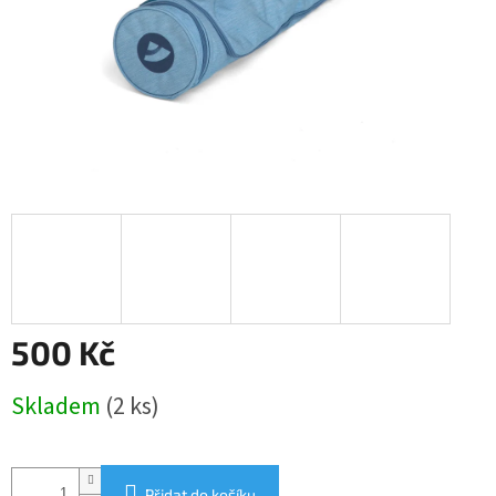
500 Kč
Měrná
Skladem
(2 ks)
cena:
Přidat do košíku