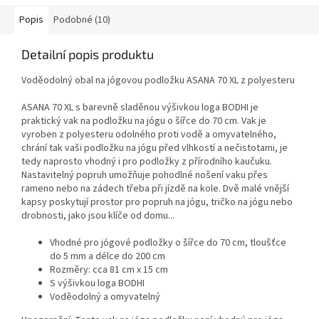
jógy.
Popis
Podobné (10)
Detailní popis produktu
Voděodolný obal na jógovou podložku ASANA 70 XL z polyesteru
ASANA 70 XL s barevně sladěnou výšivkou loga BODHI je
praktický vak na podložku na jógu o šířce do 70 cm. Vak je
vyroben z polyesteru odolného proti vodě a omyvatelného, ​​
chrání tak vaši podložku na jógu před vlhkostí a nečistotami, je
tedy naprosto vhodný i pro podložky z přírodního kaučuku.
Nastavitelný popruh umožňuje pohodlné nošení vaku přes
rameno nebo na zádech třeba při jízdě na kole. Dvě malé vnější
kapsy poskytují prostor pro popruh na jógu, tričko na jógu nebo
drobnosti, jako jsou klíče od domu...
Vhodné pro jógové podložky o šířce do 70 cm, tloušťce
do 5 mm a délce do 200 cm
Rozměry: cca 81 cm x 15 cm
S výšivkou loga BODHI
Voděodolný a omyvatelný