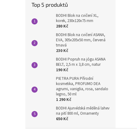
Top 5 produktů
BODHI Blok na cvičení XL,
korek, 230x120x75 mm
280 Kč
BODHI Blok na cvičení ASANA,
EVA, 305x205x50 mm, červená
tmavá
230 Kč
BODHI Popruh na jógu ASANA
BELT, 2,5 m x 3,8 cm, natur
190 Kč
PIETRA PURA Přírodní
kosmetika, PROFUMO DEA
agrumi, vaniglia, rosa, sandalo
legno, 50 ml
1 290 Kč
BODHI Ajurvédská měděná lahev
na pití 800 ml, Ornamenty
650 Kč
Z