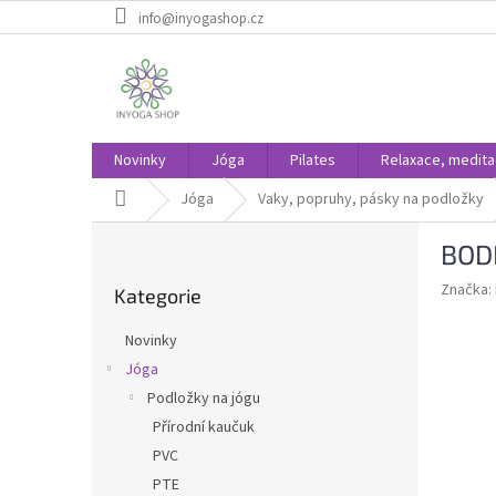
Přejít
info@inyogashop.cz
na
obsah
Novinky
Jóga
Pilates
Relaxace, medit
Domů
Jóga
Vaky, popruhy, pásky na podložky
P
BODH
o
Přeskočit
s
Značka:
Kategorie
kategorie
t
r
Novinky
a
Jóga
n
Podložky na jógu
n
í
Přírodní kaučuk
p
PVC
a
PTE