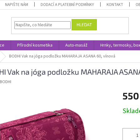
NAPIŠTE NÁM
DODACÍ A PLATEBNÍ PODMÍNKY
KONTAKT
O
HLEDAT
ace
Přírodní kosmetika
Auto-masáž
Hrnky, termosky, bo
BODHI Vak na jóga podložku MAHARAJA ASANA 60, vínová
I Vak na jóga podložku MAHARAJA ASANA
BODHI
550
Měrná
Skla
cena: