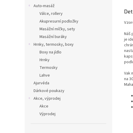
strana 
Auto-masáž
klouzá
Det
Válce, rollery
Akupresurní podložky
Vzor
Masážní míčky, sety
Náš 
Masážní buráky
je id
Hrnky, termosky, boxy
chrá
nast
Boxy na jídlo
kapsy
Hrnky
podl
Termosky
Vak 
Lahve
na 3
Ajurvéda
Maha
Dárkové poukazy
Akce, výprodej
Akce
Výprodej