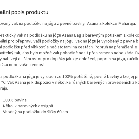
zajišťuje stabilitu bez
použití.
ní a
bez obsahu PVC
.
ailní popis produktu
ovaný vak na podložku na jógu z pevné bavlny. Asana z kolekce Maharaja.
praktický vak na podložku na jógu Asana Bag s barevným potiskem z kolek
eální pro přepravu vaší podložky na jógu. Vak na jógu je vyrobený z pevné b
ní podložku před vlhkostí a nečistotami na cestách. Popruh na přenášení je
avitelný tak, aby bylo možné vak pohodlně nosit přes rameno nebo záda. Dv
 nabízejí další prostor pro doplňky jako je oblečení, popruh na jógu, ručník
ožku nebo vaše cennosti.
na podložku na jógu je vyroben ze 100% potištěné, pevné bavlny a lze jej p
0 °C. Vak Asana je k dispozici v několika různých barevných provedeních z k
raja.
100% bavlna
Několik barevných designů
Vhodný na podložku do šířky 60 cm