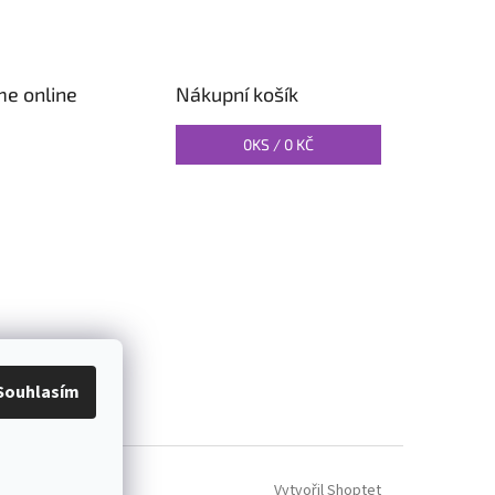
me online
Nákupní košík
0
KS /
0 KČ
O PILATES
Souhlasím
Vytvořil Shoptet