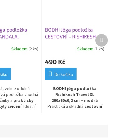
ga podložka
BODHI Jóga podložka
ANDALA,
CESTOVNÍ - RISHIKESH
Další
produkt
,45 cm,
TRAVEL 60 XL,
Skladem
(2 ks)
Skladem
(1 ks)
ová
200x60x0,2 cm, modrá
490 Kč
šíku
Do košíku
á, velice odolná
BODHI jóga podložka
ová podložka vhodná
Rishikesh Travel XL
čníky a
prakticky
200x60x0,2 cm – modrá
yly cvičení
. Ideální
Praktická a skladná
cestovní
enní použití. PVC
podložka na jógu
v modrém
provedení. Model
Rishikesh
Travel
je nejtenčí a nejlehčí
verzí řady Rishikesh Premium –
s tloušťkou pouze
2 mm