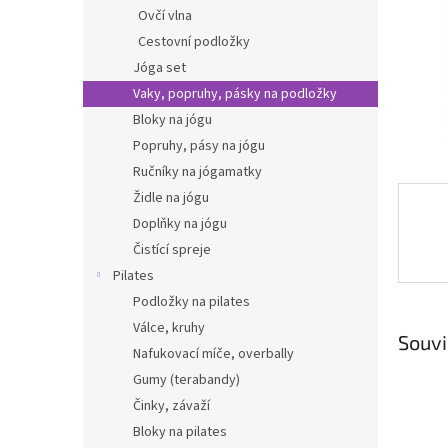
n
Ovčí vlna
e
Cestovní podložky
l
Jóga set
Vaky, popruhy, pásky na podložky
Bloky na jógu
Popruhy, pásy na jógu
Ručníky na jógamatky
Židle na jógu
Doplňky na jógu
Čistící spreje
Pilates
Podložky na pilates
Válce, kruhy
Souvi
Nafukovací míče, overbally
Gumy (terabandy)
Činky, závaží
Bloky na pilates