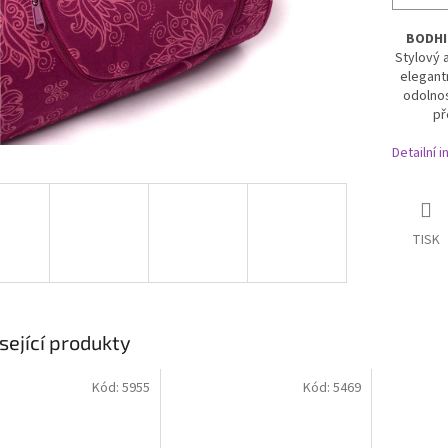
BODHI 
Stylový 
elegant
odolnos
př
Detailní 
TISK
sející produkty
Kód:
5955
Kód:
5469