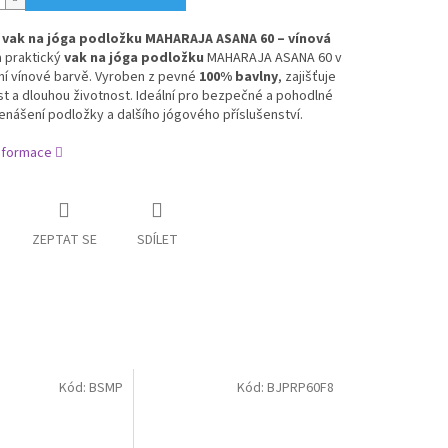
vak na jóga podložku MAHARAJA ASANA 60 – vínová
a praktický
vak na jóga podložku
MAHARAJA ASANA 60 v
ní vínové barvě. Vyroben z pevné
100% bavlny
, zajišťuje
t a dlouhou životnost. Ideální pro bezpečné a pohodlné
enášení podložky a dalšího jógového příslušenství.
informace
ZEPTAT SE
SDÍLET
Kód:
BSMP
Kód:
BJPRP60F8