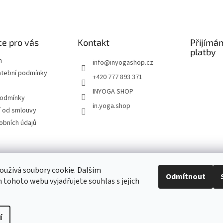
e pro vás
Kontakt
Přijímá
platby
m
info
@
inyogashop.cz
atební podmínky
+420 777 893 371
INYOGA SHOP
podmínky
in.yoga.shop
 od smlouvy
obních údajů
ndlerová SÁRÍ A DŽÍNY
Pietra Pura
YOGA & ART
PILATES & FLOW
STUDI
užívá soubory cookie. Dalším
Odmítnout
tohoto webu vyjadřujete souhlas s jejich
Kontakt
í
Upravit nastavení cookies