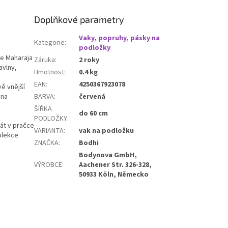
zůstává pevný a odolný, ale
díky své flexibilitě se dá
Doplňkové parametry
snadno složit a uložit do
batohu či kufru. Ideální volba
Vaky, popruhy, pásky na
pro cestování, dovolenou i
Kategorie
:
podložky
každodenní praxi mimo domov.
ce Maharaja
Záruka
:
2 roky
avlny,
Hmotnost
:
0.4 kg
EAN
:
4250367923078
ě vnější
 na
BARVA
:
červená
ŠÍŘKA
do 60 cm
PODLOŽKY
:
rát v pračce
VARIANTA
:
vak na podložku
olekce
ZNAČKA
:
Bodhi
Bodynova GmbH,
VÝROBCE
:
Aachener Str. 326-328,
50933 Köln, Německo