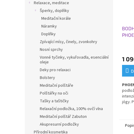
Relaxace, meditace
Šperky, doplňky
Meditační korále
Náramky
BODH
Doplňky
PHOE
x 66 
Zpívající mísy, činely, zvonkohry
Nosní sprchy
Vonné tyčinky, vykuřovadla, esenciální
1 09
oleje
Deky pro relaxaci
D
Bolstery
PHOEN
Meditační polštáře
podlož
Polštářky na oči
intenz
Tašky a taštičky
jógy. 
extra
Relaxační podložka, 100% ovčí vlna
zvyšuj
Meditační polštář Zabuton
je
při
Akupresurní podložky
měkký
Popi
zápac
Přírodní kosmetika