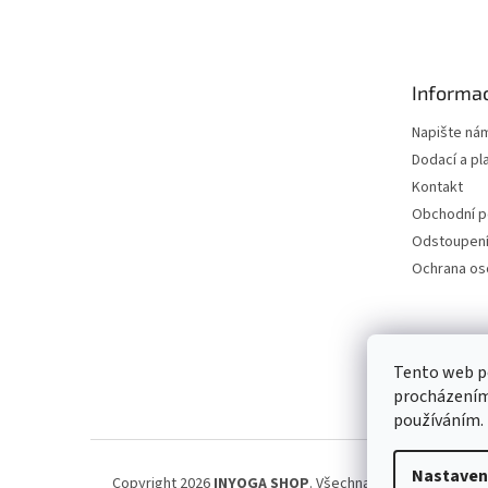
á
p
a
t
Informac
í
Napište ná
Dodací a pl
Kontakt
Obchodní 
Odstoupení
Ochrana os
Petra Špi
Tento web po
procházením 
používáním.
Nastaven
Copyright 2026
INYOGA SHOP
. Všechna práva vyhrazena.