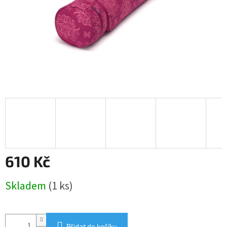
610 Kč
Měrná
Skladem
(1 ks)
cena:
Přidat do košíku