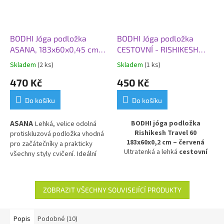
BODHI Jóga podložka
BODHI Jóga podložka
ASANA, 183x60x0,45 cm,
CESTOVNÍ - RISHIKESH
šedá tmavá
TRAVEL 60, 183x60x0,2
Skladem
(2 ks)
Skladem
(1 ks)
cm, červená
470 Kč
450 Kč
Do košíku
Do košíku
ASANA
Lehká, velice odolná
BODHI jóga podložka
Rishikesh Travel 60
protiskluzová podložka vhodná
183x60x0,2 cm – červená
pro začátečníky a prakticky
Ultratenká a lehká
cestovní
všechny styly cvičení. Ideální
podložka na jógu
v červeném
pro každodenní použití.
provedení. Model
Rishikesh
Travel 60
je nejtenčí verzí řady
Rishikesh Premium – s tloušťkou
ZOBRAZIT VŠECHNY SOUVISEJÍCÍ PRODUKTY
pouhé
2 mm
si zachovává
vysokou odolnost a pevnost,
ale je snadno složitelná a
Popis
Podobné (10)