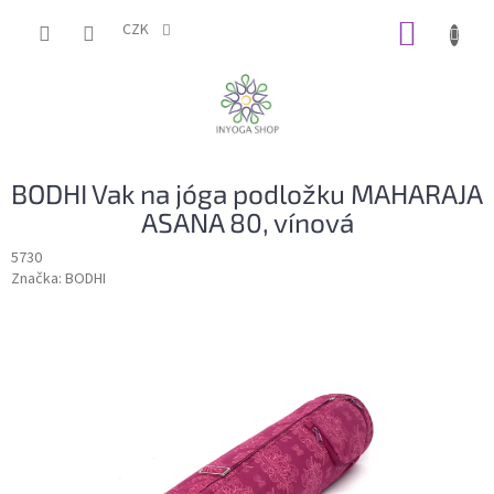
Přejít
NÁKUP
na
CZK
obsah
KOŠÍK
BODHI Vak na jóga podložku MAHARAJA
ASANA 80, vínová
5730
Značka:
BODHI