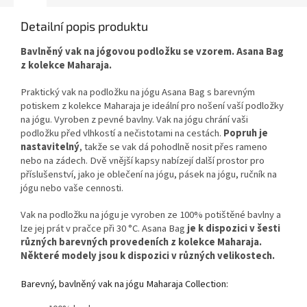
skladná. Díky praktickým
rozměrům ji lze bez problému
Detailní popis produktu
vložit do batohu či kufru, což z
ní dělá ideální podložku na
Bavlněný vak na jógovou podložku se vzorem. Asana Bag
cesty, dovolenou i pravidelnou
z kolekce Maharaja.
jógovou praxi mimo domov.
Praktický vak na podložku na jógu Asana Bag s barevným
potiskem z kolekce Maharaja je ideální pro nošení vaší podložky
na jógu. Vyroben z pevné bavlny. Vak na jógu chrání vaši
podložku před vlhkostí a nečistotami na cestách.
Popruh je
nastavitelný
, takže se vak dá pohodlně nosit přes rameno
nebo na zádech. Dvě vnější kapsy nabízejí další prostor pro
příslušenství, jako je oblečení na jógu, pásek na jógu, ručník na
jógu nebo vaše cennosti.
Vak na podložku na jógu je vyroben ze 100% potištěné bavlny a
lze jej prát v pračce při 30 °C. Asana Bag
je k dispozici v šesti
různých barevných provedeních z kolekce Maharaja.
Některé modely jsou k dispozici v různých velikostech.
Barevný, bavlněný vak na jógu Maharaja Collection: