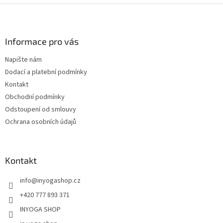
Z
á
p
a
Informace pro vás
t
Napište nám
í
Dodací a platební podmínky
Kontakt
Obchodní podmínky
Odstoupení od smlouvy
Ochrana osobních údajů
Kontakt
info
@
inyogashop.cz
+420 777 893 371
INYOGA SHOP