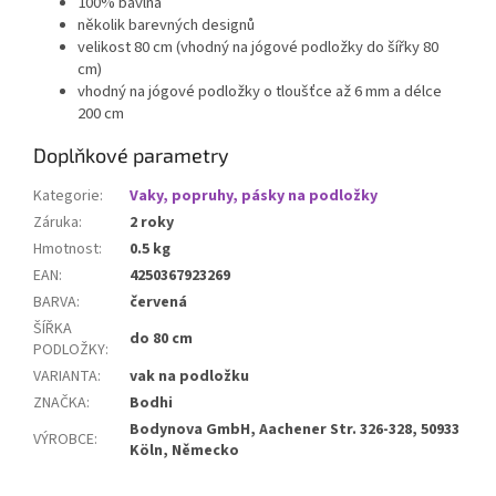
100% bavlna
několik barevných designů
velikost 80 cm (vhodný na jógové podložky do šířky 80
cm)
vhodný na jógové podložky o tloušťce až 6 mm a délce
200 cm
Doplňkové parametry
Kategorie
:
Vaky, popruhy, pásky na podložky
Záruka
:
2 roky
Hmotnost
:
0.5 kg
EAN
:
4250367923269
BARVA
:
červená
ŠÍŘKA
do 80 cm
PODLOŽKY
:
VARIANTA
:
vak na podložku
ZNAČKA
:
Bodhi
Bodynova GmbH, Aachener Str. 326-328, 50933
VÝROBCE
:
Köln, Německo