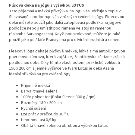
pravidelný trénink.
Flísová deka na jógu s výšivkou LOTUS
Tato příjemná a měkká přikrývka na jógu vás udržuje v teple v
Shavasaně a podporuje vás v různých cvičeních jógy. Fleecovou
deku můžete použít jako další zateplovací podložku na jógové
podložce nebo ji umístit pod ramena ve stoji na ramenou
(Salamba Sarvangasana). Když jsou srolované, můžete je také
použít jako polštáře Pranayama pro otvírání hrudníků a ramen.
Fleecová jóga deka je plyšově měkká, lehká a má antipillingovou
povrchovou úpravu, která zajišťuje, že přikrývka zůstane krásná
po dlouhou dobu. Díky těmto vlastnostem, praktické velikosti
150 x 200 cm a jemné výšivce ve tvaru Lotus je deka Asana
ideální přikrývkou pro cvičení jógy.
Příjemně měkká
Barva: tmavě zelená
100% polyester (Polar Fleece 300 g / qm)
Rozměry: 150 x 200 cm
Rychlé sušení
Lze prát v pračce do 30 ° C
Hmotnost asi 0,9 kg
Obšitá tmavě zelenou obrubou a výšivkou Lotus