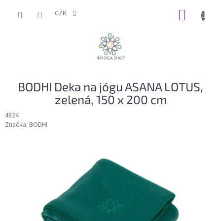
Přejít
NÁKUP
na
CZK
obsah
KOŠÍK
BODHI Deka na jógu ASANA LOTUS,
zelená, 150 x 200 cm
4824
Značka:
BODHI