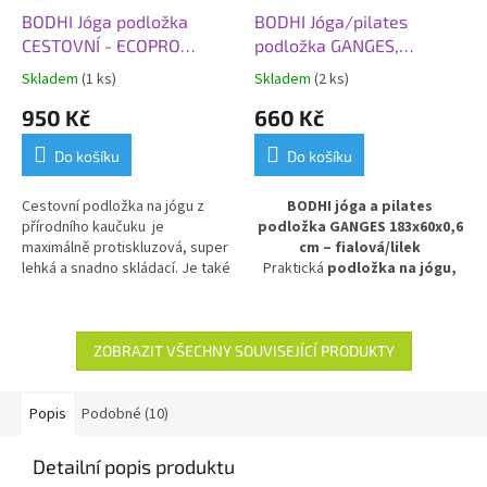
BODHI Jóga podložka
BODHI Jóga/pilates
CESTOVNÍ - ECOPRO
podložka GANGES,
TRAVEL, 185x60x0,13 cm,
183x60x0,6 cm,
Skladem
(1 ks)
Skladem
(2 ks)
zelená
fialová/lilek
950 Kč
660 Kč
Do košíku
Do košíku
Cestovní podložka na jógu z
BODHI jóga a pilates
přírodního kaučuku je
podložka GANGES 183x60x0,6
maximálně protiskluzová, super
cm – fialová/lilek
lehká a snadno skládací.
Je také
Praktická
podložka na jógu,
ideální jako protiskluzový a
pilates a gymnastiku
s
hygienický kryt na vaši praxi v
elegantním barevným
jógových studiích.
přechodem v odstínu
fialová/lilek. Díky komfortní
ZOBRAZIT VŠECHNY SOUVISEJÍCÍ PRODUKTY
tloušťce
6 mm
poskytuje
spolehlivé odpružení, stabilitu a
příjemně měkčí povrch. Vhodná
Popis
Podobné (10)
pro začátečníky i pokročilé,
kteří hledají kvalitní a odolnou
Detailní popis produktu
cvičební podložku
pro