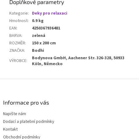
Doplňkové parametry
Kategorie
:
Deky pro relaxaci
Hmotnost
:
0.9 kg
EAN
:
4250367936481
BARVA
:
zelená
ROZMĚR
:
150 x 200 cm
ZNAČKA
:
Bodhi
Bodynova GmbH, Aachener Str. 326-328, 50933
VÝROBCE
:
Köln, Německo
Z
á
p
a
Informace pro vás
t
Napište nám
í
Dodací a platební podmínky
Kontakt
Obchodní podmínky