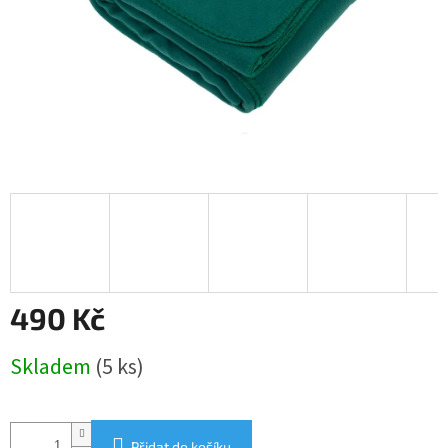
490 Kč
Měrná
Skladem
(5 ks)
cena:
Přidat do košíku