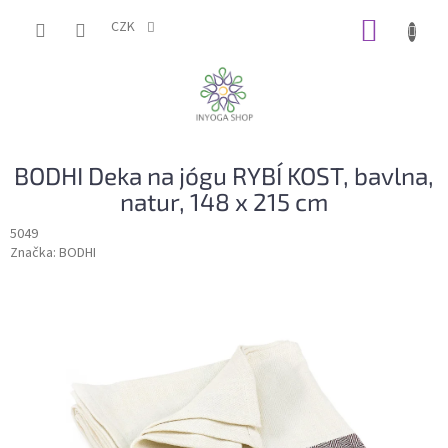
Přejít
NÁKUP
na
CZK
obsah
KOŠÍK
BODHI Deka na jógu RYBÍ KOST, bavlna,
natur, 148 x 215 cm
5049
Značka:
BODHI