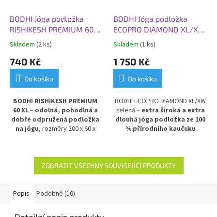
BODHI Jóga podložka
BODHI Jóga podložka
RISHIKESH PREMIUM 60
ECOPRO DIAMOND XL/XW,
XL, 200x60x0,45 cm,
200 x 66 x 0,6 cm, zelená
Skladem
(2 ks)
Skladem
(1 ks)
červená
740 Kč
1 750 Kč
Do košíku
Do košíku
BODHI RISHIKESH PREMIUM
BODHI ECOPRO DIAMOND XL/XW
60 XL
–
odolná, pohodlná a
zelená –
extra široká a extra
dobře odpružená podložka
dlouhá jóga podložka ze 100
na jógu
, rozměry 200 x 60 x
% přírodního kaučuku
0,45 cm, v sytě červené barvě.
EcoPro, rozměry 200 x 66 x 0,6
Poskytuje výbornou izolaci
cm.
Ideální volba pro vysoké
od chladné podlahy
a stabilní
jogí
ny a všechny, kdo chtějí
oporu při cvičení. Vyrobena z
více prostoru při cvičení.
ZOBRAZIT VŠECHNY SOUVISEJÍCÍ PRODUKTY
PVC pro dlouhou životnost a
Pohodlná, ekologická a odolná
snadnou údržbu.
podložka s elegantním zeleným
designem pro maximální
Popis
Podobné (10)
komfort a podporu.
Detailní popis produktu