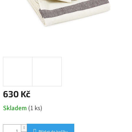
630 Kč
Měrná
Skladem
(1 ks)
cena:
Přidat do košíku