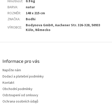
Hmotnost
:
0.9 kg
BARVA
:
natur
ROZMĚR
:
148 x 215 cm
ZNAČKA
:
Bodhi
Bodynova GmbH, Aachener Str. 326-328, 50933
VÝROBCE
:
Köln, Německo
Z
á
p
a
Informace pro vás
t
Napište nám
í
Dodací a platební podmínky
Kontakt
Obchodní podmínky
Odstoupení od smlouvy
Ochrana osobních údajů