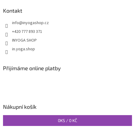
Kontakt
info
@
inyogashop.cz
+420 777 893 371
INYOGA SHOP
in.yoga.shop
Přijímáme online platby
Nákupní košík
0
KS /
0 KČ