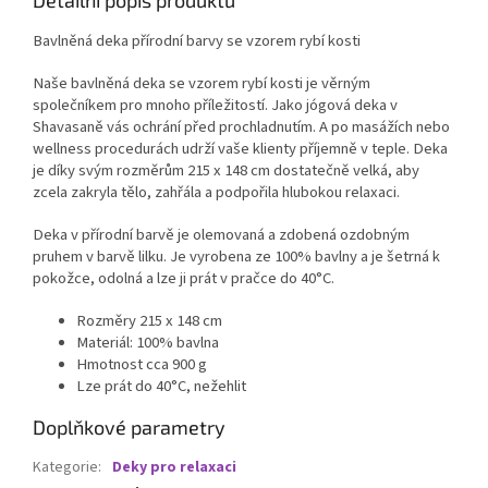
Bavlněná deka přírodní barvy se vzorem rybí kosti
Naše bavlněná deka se vzorem rybí kosti je věrným
společníkem pro mnoho příležitostí. Jako jógová deka v
Shavasaně vás ochrání před prochladnutím. A po masážích nebo
wellness procedurách udrží vaše klienty příjemně v teple. Deka
je díky svým rozměrům 215 x 148 cm dostatečně velká, aby
zcela zakryla tělo, zahřála a podpořila hlubokou relaxaci.
Deka v přírodní barvě je olemovaná a zdobená ozdobným
pruhem v barvě lilku. Je vyrobena ze 100% bavlny a je šetrná k
pokožce, odolná a lze ji prát v pračce do 40°C.
Rozměry 215 x 148 cm
Materiál: 100% bavlna
Hmotnost cca 900 g
Lze prát do 40°C, nežehlit
Doplňkové parametry
Kategorie
:
Deky pro relaxaci