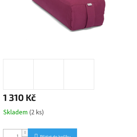
1 310 Kč
Měrná
Skladem
(2 ks)
cena:
Přidat do košíku