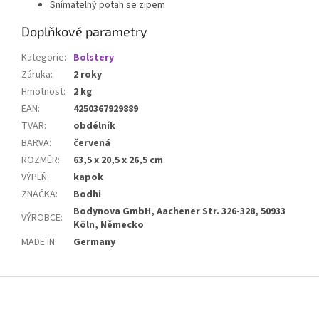
Snímatelný potah se zipem
Doplňkové parametry
Kategorie
:
Bolstery
Záruka
:
2 roky
Hmotnost
:
2 kg
EAN
:
4250367929889
TVAR
:
obdélník
BARVA
:
červená
ROZMĚR
:
63,5 x 20,5 x 26,5 cm
VÝPLŇ
:
kapok
ZNAČKA
:
Bodhi
Bodynova GmbH, Aachener Str. 326-328, 50933
VÝROBCE
:
Köln, Německo
MADE IN
:
Germany
Z
á
p