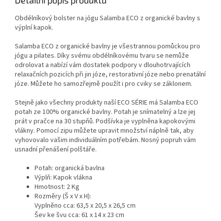
cestování, dovolenou i
každodenní praxi mimo domov.
Obdélníkový bolster
na jógu Salamba ECO z organické bavlny s
výplní kapok.
Salamba ECO z organické bavlny je všestrannou pomůckou pro
jógu a pilates. Díky svému obdélníkovému tvaru se nemůže
odrolovat a nabízí vám dostatek podpory v dlouhotrvajících
relaxačních pozicích při jin józe, restorativní józe nebo prenatální
józe. Můžete ho samozřejmě použít i pro cviky se záklonem.
Stejně jako všechny produkty naší ECO SÉRIE má Salamba ECO
potah ze 100% organické bavlny. Potah je snímatelný a lze jej
prát v pračce na 30 stupňů. Podšívka je vyplněna kapokovými
vlákny. Pomocí zipu můžete upravit množství náplně tak, aby
vyhovovalo vašim individuálním potřebám. Nosný popruh vám
usnadní přenášení polštáře.
Potah: organická bavlna
Výplň: Kapok vlákna
Hmotnost: 2 Kg
Rozměry (Š x V x H):
Vyplněno cca: 63,5 x 20,5 x 26,5 cm
Šev ke švu cca: 61 x 14 x 23 cm