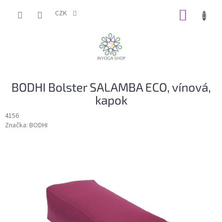
Přejít
NÁKUP
na
CZK
obsah
KOŠÍK
BODHI Bolster SALAMBA ECO, vínová,
kapok
4156
Značka:
BODHI