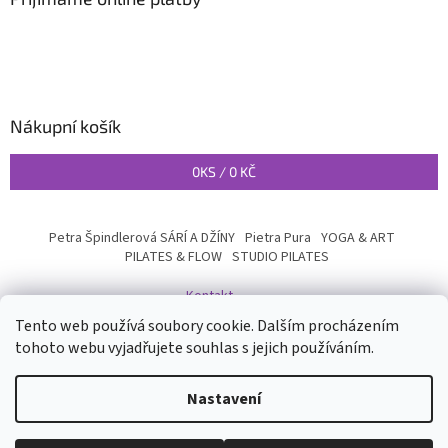
Nákupní košík
0
KS /
0 KČ
Petra Špindlerová SÁRÍ A DŽÍNY
Pietra Pura
YOGA & ART
PILATES & FLOW
STUDIO PILATES
Kontakt
Tento web používá soubory cookie. Dalším procházením
tohoto webu vyjadřujete souhlas s jejich používáním.
Vytvořil Shoptet
Nastavení
Copyright 2026
INYOGA SHOP
. Všechna práva vyhrazena.
Upravit