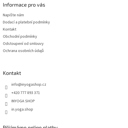
a
Informace pro vás
t
Napište nám
í
Dodací a platební podmínky
Kontakt
Obchodní podmínky
Odstoupení od smlouvy
Ochrana osobních údajů
Kontakt
info
@
inyogashop.cz
+420 777 893 371
INYOGA SHOP
in.yoga.shop
Přijímáme online platby