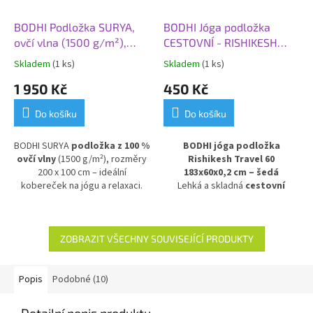
BODHI Podložka SURYA,
BODHI Jóga podložka
ovčí vlna (1500 g/m²),
CESTOVNÍ - RISHIKESH
200x100 cm
TRAVEL 60, 183x60x0,2
Skladem
(1 ks)
Skladem
(1 ks)
cm, šedá
1 950 Kč
450 Kč
Do košíku
Do košíku
BODHI SURYA
podložka z 100 %
BODHI jóga podložka
ovčí vlny
(1500 g/m²), rozměry
Rishikesh Travel 60
200 x 100 cm – ideální
183x60x0,2 cm – šedá
kobereček na jógu a relaxaci.
Lehká a skladná
cestovní
Přírodní, hřejivý a měkký
podložka na jógu
v elegantní
materiál vhodný i během
šedé barvě. Model
Rishikesh
těhotenství a pro cvičení s
Travel 60
je nejtenčí a nejlehčí
miminkem.
Komfortní a odolná
verzí řady Rishikesh Premium –
ZOBRAZIT VŠECHNY SOUVISEJÍCÍ PRODUKTY
podložka podporující pohodlí a
s tloušťkou pouhé
2 mm
bezpečí při cvičení.
zůstává odolná a pevná, ale díky
praktickým rozměrům ji lze
Popis
Podobné (10)
snadno složit a uložit do batohu
či kufru. Ideální volba pro
Detailní popis produktu