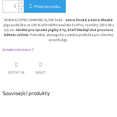
Přidat do košíku
BODHI ECOPRO DIAMOND XL/XW šedá –
extra široká a extra dlouhá
jóga podložka ze 100 % přírodního kaučuku EcoPro, rozměry 200 x 66 x
0,6 cm.
Ideální pro vysoké jogíny a ty, kteří hledají více prostoru
během cvičení.
Pohodlná, ekologická a odolná podložka pro všechny
úrovně jógy.
Detailní informace
ZEPTAT SE
SDÍLET
Související produkty