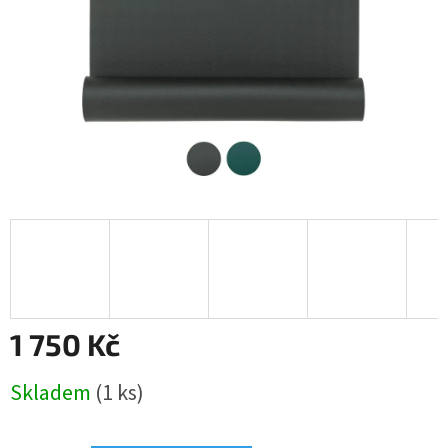
1 750 Kč
Měrná
Skladem
(1 ks)
cena: