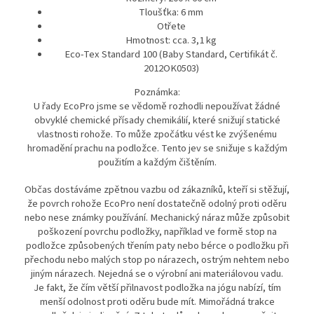
Tloušťka: 6 mm
Otřete
Hmotnost: cca. 3,1 kg
Eco-Tex Standard 100 (Baby Standard, Certifikát č.
2012OK0503)
Poznámka:
U řady EcoPro jsme se vědomě rozhodli nepoužívat žádné
obvyklé chemické přísady chemikálií, které snižují statické
vlastnosti rohože. To může zpočátku vést ke zvýšenému
hromadění prachu na podložce. Tento jev se snižuje s každým
použitím a každým čištěním.
Občas dostáváme zpětnou vazbu od zákazníků, kteří si stěžují,
že povrch rohože EcoPro není dostatečně odolný proti oděru
nebo nese známky používání. Mechanický náraz může způsobit
poškození povrchu podložky, například ve formě stop na
podložce způsobených třením paty nebo bérce o podložku při
přechodu nebo malých stop po nárazech, ostrým nehtem nebo
jiným nárazech. Nejedná se o výrobní ani materiálovou vadu.
Je fakt, že čím větší přilnavost podložka na jógu nabízí, tím
menší odolnost proti oděru bude mít. Mimořádná trakce