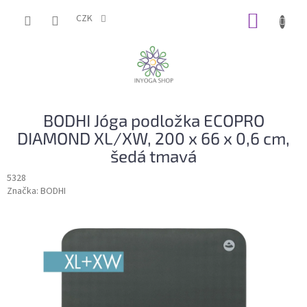
Přejít
NÁKUP
na
CZK
obsah
KOŠÍK
BODHI Jóga podložka ECOPRO
DIAMOND XL/XW, 200 x 66 x 0,6 cm,
šedá tmavá
5328
Značka:
BODHI