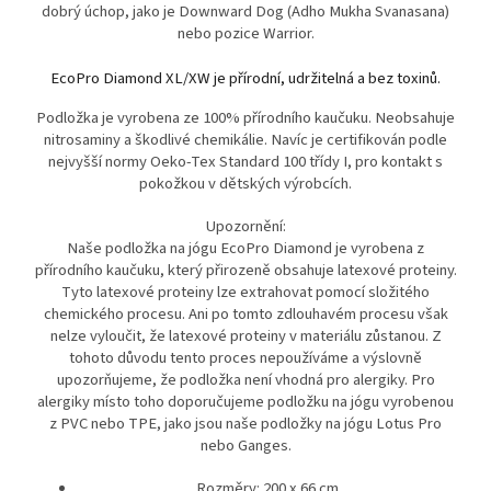
dobrý úchop, jako je Downward Dog (Adho Mukha Svanasana)
nebo pozice Warrior.
EcoPro Diamond XL/XW je přírodní, udržitelná a bez toxinů.
Podložka je vyrobena ze 100% přírodního kaučuku. Neobsahuje
nitrosaminy a škodlivé chemikálie. Navíc je certifikován podle
nejvyšší normy Oeko-Tex Standard 100 třídy I, pro kontakt s
pokožkou v dětských výrobcích.
Upozornění:
Naše podložka na jógu EcoPro Diamond je vyrobena z
přírodního kaučuku, který přirozeně obsahuje latexové proteiny.
Tyto latexové proteiny lze extrahovat pomocí složitého
chemického procesu. Ani po tomto zdlouhavém procesu však
nelze vyloučit, že latexové proteiny v materiálu zůstanou. Z
tohoto důvodu tento proces nepoužíváme a výslovně
upozorňujeme, že podložka není vhodná pro alergiky. Pro
alergiky místo toho doporučujeme podložku na jógu vyrobenou
z PVC nebo TPE, jako jsou naše podložky na jógu Lotus Pro
nebo Ganges.
Rozměry: 200 x 66 cm