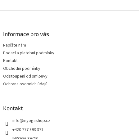
Z
á
p
a
Informace pro vás
t
Napište nám
í
Dodací a platební podmínky
Kontakt
Obchodní podmínky
Odstoupení od smlouvy
Ochrana osobních údajů
Kontakt
info
@
inyogashop.cz
+420 777 893 371
INYOGA SHOP