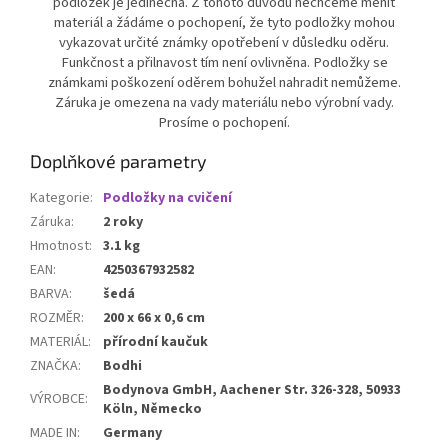
podložek je jedinečná. Z tohoto důvodu nechceme měnit
materiál a žádáme o pochopení, že tyto podložky mohou
vykazovat určité známky opotřebení v důsledku oděru.
Funkčnost a přilnavost tím není ovlivněna. Podložky se
známkami poškození oděrem bohužel nahradit nemůžeme.
Záruka je omezena na vady materiálu nebo výrobní vady.
Prosíme o pochopení.
Doplňkové parametry
Kategorie
:
Podložky na cvičení
Záruka
:
2 roky
Hmotnost
:
3.1 kg
EAN
:
4250367932582
BARVA
:
šedá
ROZMĚR
:
200 x 66 x 0,6 cm
MATERIÁL
:
přírodní kaučuk
ZNAČKA
:
Bodhi
Bodynova GmbH, Aachener Str. 326-328, 50933
VÝROBCE
:
Köln, Německo
MADE IN
:
Germany