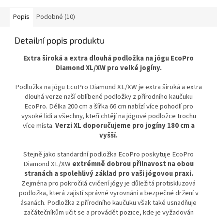
deku, ručník nebo cvičební úbor.
pohodlné přenášení podložky
Praktický a prostorný doplněk
doma, ve studiu i na cesty.
Popis
Podobné (10)
pro pohodlné přenášení na jógu,
pilates i další cvičení doma nebo
Detailní popis produktu
ve studiu.
Extra široká a extra dlouhá podložka na jógu EcoPro
Diamond XL/XW pro velké jogíny.
Podložka na jógu EcoPro Diamond XL/XW je extra široká a extra
dlouhá verze naší oblíbené podložky z přírodního kaučuku
EcoPro. Délka 200 cm a šířka 66 cm nabízí více pohodlí pro
vysoké lidi a všechny, kteří chtějí na jógové podložce trochu
více místa.
Verzi XL doporučujeme pro jogíny 180 cm a
vyšší.
Stejně jako standardní podložka EcoPro poskytuje EcoPro
Diamond XL/XW
extrémně dobrou přilnavost na obou
stranách a spolehlivý základ pro vaši jógovou praxi.
Zejména pro pokročilá cvičení jógy je důležitá protiskluzová
podložka, která zajistí správné vyrovnání a bezpečné držení v
ásanách. Podložka z přírodního kaučuku však také usnadňuje
začátečníkům učit se a provádět pozice, kde je vyžadován