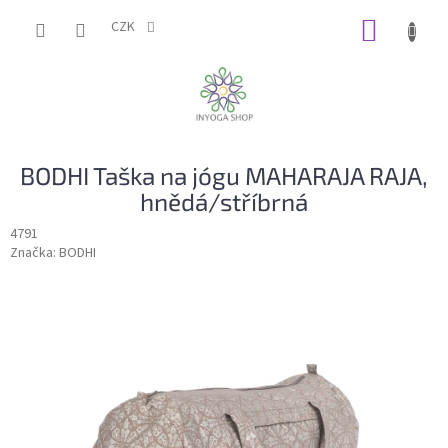
Přejít
NÁKUP
na
CZK
obsah
KOŠÍK
BODHI Taška na jógu MAHARAJA RAJA,
hnědá/stříbrná
4791
Značka:
BODHI