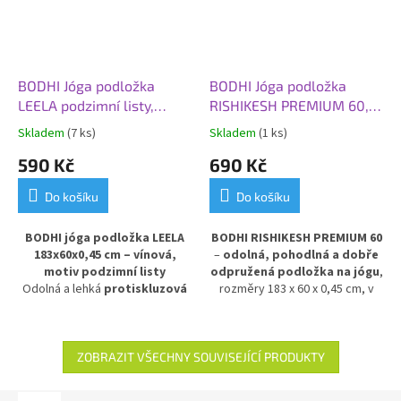
BODHI Jóga podložka
BODHI Jóga podložka
LEELA podzimní listy,
RISHIKESH PREMIUM 60,
183x60x0,45 cm, vínová
183x60x0,45 cm, růžová
Skladem
(7 ks)
Skladem
(1 ks)
590 Kč
690 Kč
Do košíku
Do košíku
BODHI jóga podložka LEELA
BODHI RISHIKESH PREMIUM 60
183x60x0,45 cm – vínová,
–
odolná, pohodlná a dobře
motiv podzimní listy
odpružená podložka na jógu
,
Odolná a lehká
protiskluzová
rozměry 183 x 60 x 0,45 cm, v
podložka na jógu
s atraktivním
jemné růžové barvě.
Poskytuje
designem podzimních listů ve
výbornou izolaci od chladné
vínovém odstínu. Díky tloušťce
podlahy
a stabilní oporu při
4,5 mm
poskytuje pohodlnou
cvičení. Vyrobena z PVC pro
ZOBRAZIT VŠECHNY SOUVISEJÍCÍ PRODUKTY
oporu a stabilitu při cvičení.
dlouhou životnost a snadnou
Vhodná pro začátečníky i
údržbu.