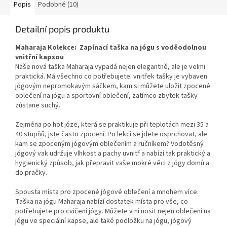
pokročilé, ideální pro
Popis
Podobné (10)
každodenní praxi a všechny
běžné
styly jógy a fitness
Detailní popis produktu
cvičení
.
Maharaja Kolekce: Zapínací taška na jógu s voděodolnou
vnitřní kapsou
Naše nová taška Maharaja vypadá nejen elegantně, ale je velmi
praktická. Má všechno co potřebujete: vnitřek tašky je vybaven
jógovým nepromokavým sáčkem, kam si můžete uložit zpocené
oblečení na jógu a sportovní oblečení, zatímco zbytek tašky
zůstane suchý.
Zejména po hot józe, která se praktikuje při teplotách mezi 35 a
40 stupňů, jste často zpocení. Po lekci se jdete osprchovat, ale
kam se zpoceným jógovým oblečením a ručníkem? Vodotěsný
jógový vak udržuje vlhkost a pachy uvnitř a nabízí tak praktický a
hygienický způsob, jak přepravit vaše mokré věci z jógy domů a
do pračky.
Spousta místa pro zpocené jógové oblečení a mnohem více.
Taška na jógu Maharaja nabízí dostatek místa pro vše, co
potřebujete pro cvičení jógy. Můžete v ní nosit nejen oblečení na
jógu ve speciální kapse, ale také podložku na jógu, jógový