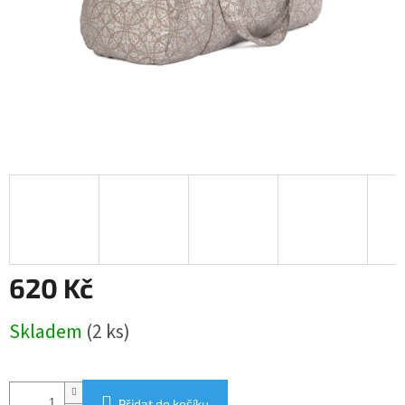
620 Kč
Měrná
Skladem
(2 ks)
cena:
Přidat do košíku