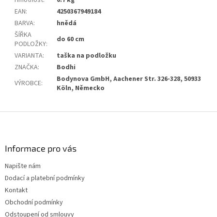
EAN
:
4250367949184
BARVA
:
hnědá
ŠÍŘKA
do 60 cm
PODLOŽKY
:
VARIANTA
:
taška na podložku
ZNAČKA
:
Bodhi
Bodynova GmbH, Aachener Str. 326-328, 50933
VÝROBCE
:
Köln, Německo
Z
á
p
a
Informace pro vás
t
Napište nám
í
Dodací a platební podmínky
Kontakt
Obchodní podmínky
Odstoupení od smlouvy