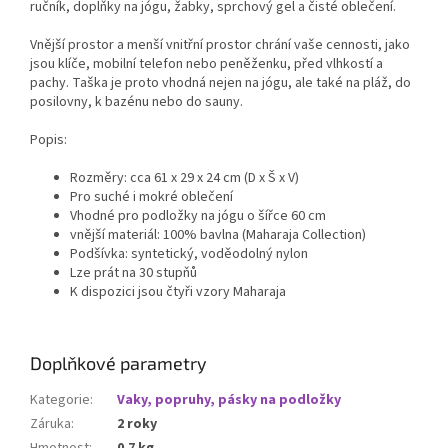
ručník, doplňky na jógu, žabky, sprchový gel a čisté oblečení.
Vnější prostor a menší vnitřní prostor chrání vaše cennosti, jako
jsou klíče, mobilní telefon nebo peněženku, před vlhkostí a
pachy. Taška je proto vhodná nejen na jógu, ale také na pláž, do
posilovny, k bazénu nebo do sauny.
Popis:
Rozměry: cca 61 x 29 x 24 cm (D x Š x V)
Pro suché i mokré oblečení
Vhodné pro podložky na jógu o šířce 60 cm
vnější materiál: 100% bavlna (Maharaja Collection)
Podšívka: syntetický, voděodolný nylon
Lze prát na 30 stupňů
K dispozici jsou čtyři vzory Maharaja
Doplňkové parametry
Kategorie
:
Vaky, popruhy, pásky na podložky
Záruka
:
2 roky
Hmotnost
:
0.7 kg