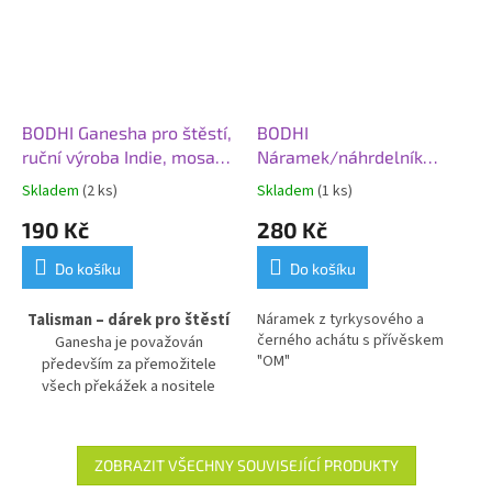
BODHI Ganesha pro štěstí,
BODHI
ruční výroba Indie, mosaz,
Náramek/náhrdelník
výška 5 cm
MALA, tyrkysový a černý
Skladem
(2 ks)
Skladem
(1 ks)
achát, OM
190 Kč
280 Kč
Do košíku
Do košíku
Talisman – dárek pro štěstí
Náramek z tyrkysového a
černého achátu s přívěskem
Ganesha je
považován
"OM"
především za přemožitele
všech překážek a nositele
štěstí.
Soška 5 cm vysoká je
originálním dárkem pro Vás i
Vaše blízké. Ganesha
je bohatý
ZOBRAZIT VŠECHNY SOUVISEJÍCÍ PRODUKTY
na symboliku a může být i Vaším