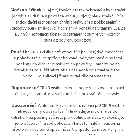
Složka x účinek:
Olej z rýžových otrub - ochranný a hydratační
(
dodává a udržuje v pokožce vodu)
/ Sójový olej - změkčující a
antioxidační (
schopnost chránit buňky před poškozením)
/
Jojobový olej - změkčující a ochranný, bohatý na vitamíny E, B2 a
B3 / Sůl - exfoliační účinek (
odstranění odumřelých kožních
buněk z povrchu pokožky)
Použití:
SCRUB visible effect
používejte 2 x týdně.
Navlhčete
si
pokožku těla ve sprše nebo vaně, odsypte malé množství
peelingu do dlaní a vmasírujte do pokožky. Zaměřte se na
drsnější nebo sušší místa těla a následně opláchněte čistou
vodou. Po aplikaci již není nutné tělo promazávat.
Doporučení:
SCRUB visible effect spojte s celkovou relaxací
těla i mysli. Vytvořte si svůj rituál, čas pro své tělo i smysly...
Upozornění:
Vzhledem ke zrnité konzistenci je SCRUB visible
effect určený k od
sypávání. Nevkládejte mokré ruce do
vyzkoušejte
kelímku.
Než peeling začnete pravidelně používat,
jeho působení na své pokožce.
Naneste malé množství na
předloktí a následně opláchněte.
V případě, že máte alergii na