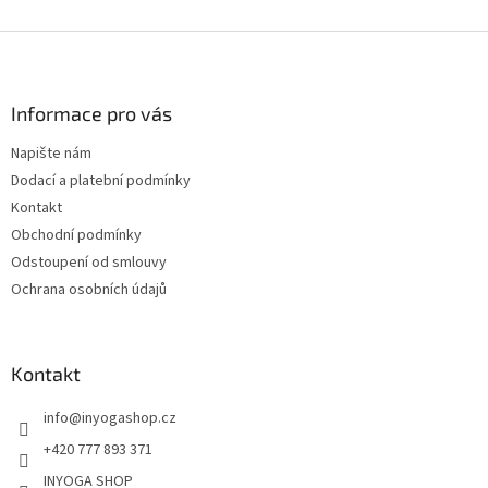
Z
á
p
a
Informace pro vás
t
Napište nám
í
Dodací a platební podmínky
Kontakt
Obchodní podmínky
Odstoupení od smlouvy
Ochrana osobních údajů
Kontakt
info
@
inyogashop.cz
+420 777 893 371
INYOGA SHOP