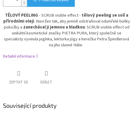
TĚLOVÝ PEELING
- SCRUB visible effect -
t
ělový peeling se solí a
přírodními oleji
. Navržen tak, aby jemně odstraňoval odumřelé buňky
pokožky a
zanechával ji jemnou a hladkou
. SCRUB visible effect od
unikátní kosmetické značky PIETRA PURA, který společně se
specialisty vyvinula jogínka, lektorka jógy a herečka Petra Špindlerová
na jihu slunné Itálie.
Detailní informace
ZEPTAT SE
SDÍLET
Související produkty