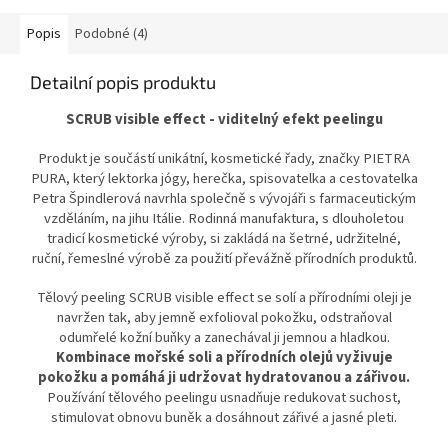
průvodcem při nových
začátcích.
Popis
Podobné (4)
Detailní popis produktu
SCRUB visible effect - v
iditelný efekt peelingu
Produkt je součástí unikátní, kosmetické řady, značky PIETRA
PURA, který lektorka jógy, herečka, spisovatelka a cestovatelka
Petra Špindlerová navrhla společně s vývojáři s farmaceutickým
vzděláním, na jihu Itálie. Rodinná manufaktura, s dlouholetou
tradicí kosmetické výroby, si zakládá na šetrné, udržitelné,
ruční, řemeslné výrobě za použití převážně přírodních produktů.
Tělový peeling SCRUB visible effect se solí a přírodními oleji je
navržen tak, aby jemně exfolioval pokožku, odstraňoval
odumřelé kožní buňky a zanechával ji jemnou a hladkou.
Kombinace mořské soli a přírodních olejů vyživuje
pokožku
a pomáhá ji udržovat hydratovanou a zářivou.
Používání tělového peelingu usnadňuje redukovat suchost,
stimulovat obnovu buněk a dosáhnout zářivé a jasné pleti.