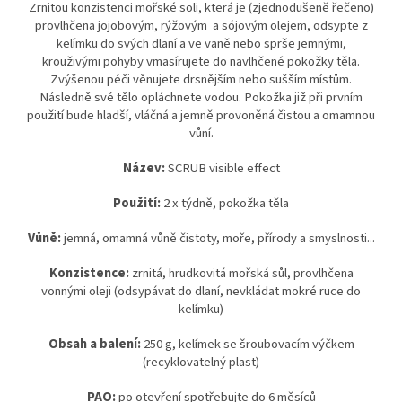
Zrnitou konzistenci mořské soli, která je (zjednodušeně řečeno)
provlhčena jojobovým, rýžovým
a sójovým olejem, odsypte z
kelímku do svých dlaní a ve vaně nebo sprše jemnými,
krouživými pohyby vmasírujete do navlhčené pokožky těla.
Zvýšenou péči věnujete
drsnějším nebo sušším místům.
Následně své tělo opláchnete vodou. Pokožka již při prvním
použití bude hladší, vláčná a jemně provoněná čistou a omamnou
vůní.
Název:
SCRUB visible effect
Použití:
2 x týdně, pokožka těla
Vůně:
jemná, omamná vůně čistoty, moře, přírody a smyslnosti...
Konzistence:
zrnitá, hrudkovitá mořská sůl, provlhčena
vonnými oleji (odsypávat do dlaní, nevkládat mokré ruce do
kelímku)
Obsah a balení:
250 g, kelímek se šroubovacím výčkem
(recyklovatelný plast)
PAO:
po otevření spotřebujte do 6 měsíců