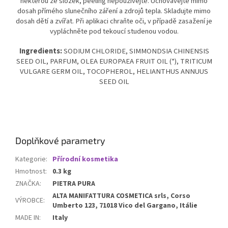
některou ze složek, peeling nepoužívejte.
Uchovávejte mimo
dosah přímého slunečního záření a zdrojů tepla. Skladujte mimo
dosah dětí a zvířat. Při aplikaci chraňte oči, v případě zasažení je
vypláchněte pod tekoucí studenou vodou.
Ingredients:
SODIUM CHLORIDE, SIMMONDSIA CHINENSIS
SEED OIL, PARFUM, OLEA EUROPAEA FRUIT OIL (*), TRITICUM
VULGARE GERM OIL, TOCOPHEROL, HELIANTHUS ANNUUS
SEED OIL
Doplňkové parametry
Kategorie
:
Přírodní kosmetika
Hmotnost
:
0.3 kg
ZNAČKA
:
PIETRA PURA
ALTA MANIFATTURA COSMETICA srls, Corso
VÝROBCE
:
Umberto 123, 71018 Vico del Gargano, Itálie
MADE IN
:
Italy