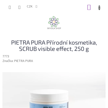
Přejít
NÁKUP
na
CZK
obsah
KOŠÍK
PIETRA PURA Přírodní kosmetika,
SCRUB visible effect, 250 g
7773
Značka:
PIETRA PURA