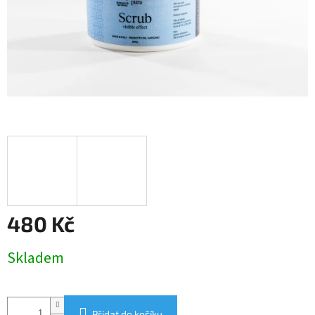
480 Kč
Měrná
Skladem
cena:
Přidat do košíku