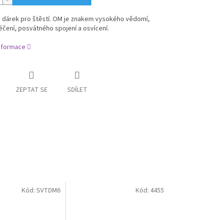
, dárek pro štěstí. OM je znakem vysokého vědomí,
léčení, posvátného spojení a osvícení.
informace
ZEPTAT SE
SDÍLET
Kód:
SVTDM6
Kód:
4455