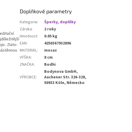
Doplňkové parametry
Kategorie
:
Šperky, doplňky
Záruka
:
2 roky
editační
Hmotnost
:
0.05 kg
důležitější
EAN
:
4250367932896
jic. Zlato-
 nástěnnou
MATERIÁL
:
mosaz
VÝŠKA
:
8 cm
ZNAČKA
:
Bodhi
Bodynova GmbH,
VÝROBCE
:
Aachener Str. 326-328,
50933 Köln, Německo