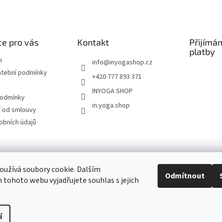
e pro vás
Kontakt
Přijímá
platby
m
info
@
inyogashop.cz
atební podmínky
+420 777 893 371
INYOGA SHOP
podmínky
in.yoga.shop
 od smlouvy
obních údajů
ndlerová SÁRÍ A DŽÍNY
Pietra Pura
YOGA & ART
PILATES & FLOW
STUDI
užívá soubory cookie. Dalším
Odmítnout
tohoto webu vyjadřujete souhlas s jejich
Kontakt
í
Upravit nastavení cookies