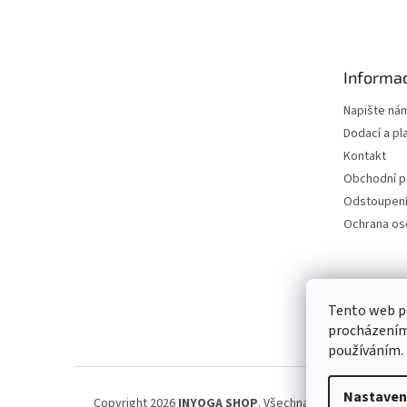
á
p
a
t
Informac
í
Napište ná
Dodací a pl
Kontakt
Obchodní 
Odstoupení
Ochrana os
Petra Špi
Tento web po
procházením 
používáním.
Nastaven
Copyright 2026
INYOGA SHOP
. Všechna práva vyhrazena.