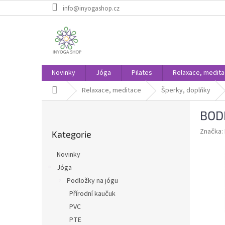
Přejít
info@inyogashop.cz
na
obsah
Novinky
Jóga
Pilates
Relaxace, medit
Domů
Relaxace, meditace
Šperky, doplňky
P
BODH
o
Přeskočit
s
Značka:
Kategorie
kategorie
t
r
Novinky
a
Jóga
n
Podložky na jógu
n
í
Přírodní kaučuk
p
PVC
a
PTE