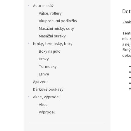
Auto-masáž
Det
Válce, rollery
Akupresurní podložky
Znak
Masážní míčky, sety
Tent
Masážní buráky
míst
Hrnky, termosky, boxy
a nej
žlut
Boxy na jídlo
deko
Hrnky
Termosky
Lahve
Ajurvéda
Dárkové poukazy
Akce, výprodej
Akce
Výprodej