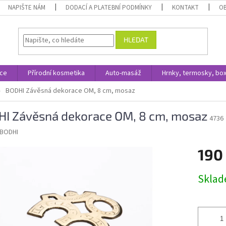
NAPIŠTE NÁM
DODACÍ A PLATEBNÍ PODMÍNKY
KONTAKT
O
HLEDAT
ace
Přírodní kosmetika
Auto-masáž
Hrnky, termosky, bo
BODHI Závěsná dekorace OM, 8 cm, mosaz
I Závěsná dekorace OM, 8 cm, mosaz
4736
BODHI
190
Měrná
Skla
cena: