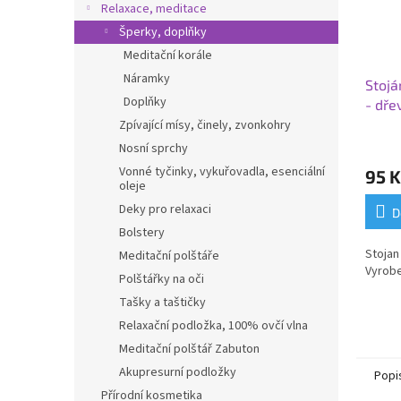
Relaxace, meditace
Šperky, doplňky
Meditační korále
Náramky
Stojá
Doplňky
- dře
Zpívající mísy, činely, zvonkohry
Nosní sprchy
Vonné tyčinky, vykuřovadla, esenciální
95 K
oleje
Deky pro relaxaci
D
Bolstery
Stojan
Meditační polštáře
Vyrobe
Polštářky na oči
Tašky a taštičky
Relaxační podložka, 100% ovčí vlna
Meditační polštář Zabuton
Akupresurní podložky
Popi
Přírodní kosmetika