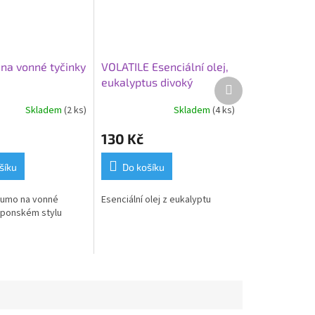
 na vonné tyčinky
VOLATILE Esenciální olej,
eukalyptus divoký
Další
produkt
Skladem
(2 ks)
Skladem
(4 ks)
130 Kč
šíku
Do košíku
zumo na vonné
Esenciální olej z eukalyptu
japonském stylu