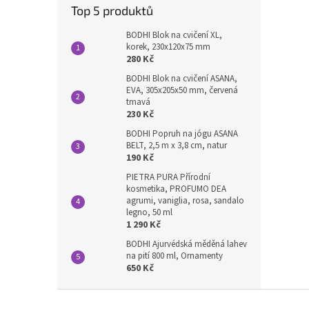
Top 5 produktů
BODHI Blok na cvičení XL,
korek, 230x120x75 mm
280 Kč
BODHI Blok na cvičení ASANA,
EVA, 305x205x50 mm, červená
tmavá
230 Kč
BODHI Popruh na jógu ASANA
BELT, 2,5 m x 3,8 cm, natur
190 Kč
PIETRA PURA Přírodní
kosmetika, PROFUMO DEA
agrumi, vaniglia, rosa, sandalo
legno, 50 ml
1 290 Kč
BODHI Ajurvédská měděná lahev
na pití 800 ml, Ornamenty
650 Kč
Z