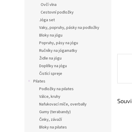
n
Ovčí vlna
e
Cestovní podložky
l
Jóga set
Vaky, popruhy, pásky na podložky
Bloky na jógu
Popruhy, pásy na jógu
Ručníky na jógamatky
Židle na jógu
Doplňky na jógu
Čistící spreje
Pilates
Podložky na pilates
Válce, kruhy
Souvi
Nafukovací míče, overbally
Gumy (terabandy)
Činky, závaží
Bloky na pilates