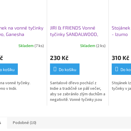
nek na vonné tyčinky
JIRI & FRIENDS Vonné
Stojánek
vo, Ganesha
tyčinky SANDALWOOD,
- Izumo
santalové dřevo
Skladem
(7 ks)
Skladem
(2 ks)
č
230 Kč
310 Kč
o košíku
Do košíku
Do ko
 na vonné tyčinky.
Santalové dřevo pochází z
Stojánek I
no v Indii.
Indie a tradičně se pálí večer,
tyčinky v 
aby se zabránilo zlým duchům a
negativitě.
Vonné tyčinky jsou
vyrobeny ze 100% přírodních
surovin.
s
Podobné (10)