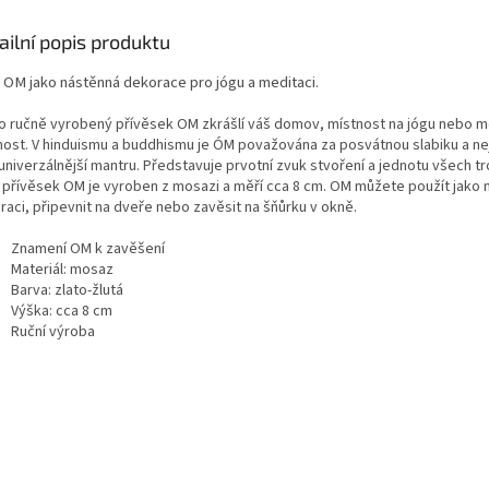
ailní popis produktu
 OM jako nástěnná dekorace pro jógu a meditaci.
o ručně vyrobený přívěsek OM zkrášlí váš domov, místnost na jógu nebo m
nost. V hinduismu a buddhismu je ÓM považována za posvátnou slabiku a nej
univerzálnější mantru. Představuje prvotní zvuk stvoření a jednotu všech tro
ý přívěsek OM je vyroben z mosazi a měří cca 8 cm. OM můžete použít jako
raci, připevnit na dveře nebo zavěsit na šňůrku v okně.
Znamení OM k zavěšení
Materiál: mosaz
Barva: zlato-žlutá
Výška: cca 8 cm
Ruční výroba