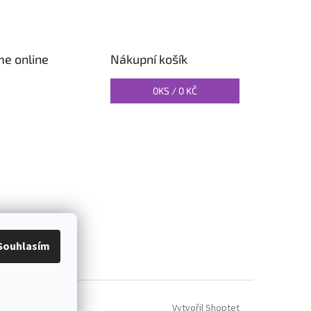
me online
Nákupní košík
0
KS /
0 KČ
O PILATES
Souhlasím
Vytvořil Shoptet