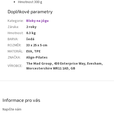
Hmotnost 300 g
Doplňkové parametry
Kategorie
:
Bloky na jógu
Záruka
:
2 roky
Hmotnost
:
0.3 kg
BARVA
:
šedá
ROZMĚR
:
33 x 25 x 5 cm
MATERIÁL
:
EVA, TPE
ZNAČKA
:
Align-Pilates
The Mad Group, 430 Enterprise Way, Evesham,
VÝROBCE
:
Worcestershire WR11 1AD, GB
Z
á
p
a
Informace pro vás
t
Napište nám
í