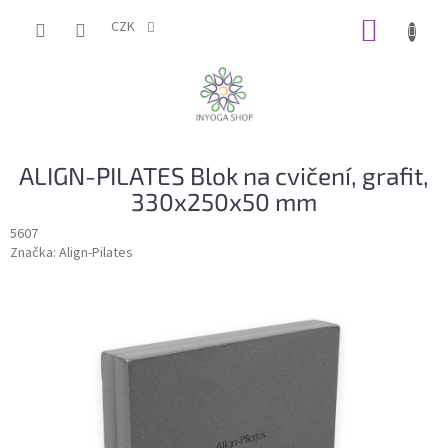
Přejít
NÁKUP
na
CZK
obsah
KOŠÍK
ALIGN-PILATES Blok na cvičení, grafit,
330x250x50 mm
5607
Značka:
Align-Pilates