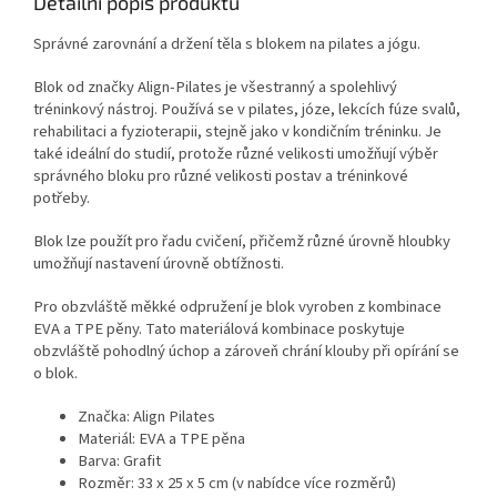
Detailní popis produktu
Správné zarovnání a držení těla s blokem na pilates a jógu.
Blok od značky Align-Pilates je všestranný a spolehlivý
tréninkový nástroj. Používá se v pilates, józe, lekcích fúze svalů,
rehabilitaci a fyzioterapii, stejně jako v kondičním tréninku. Je
také ideální do studií, protože různé velikosti umožňují výběr
správného bloku pro různé velikosti postav a tréninkové
potřeby.
Blok lze použít pro řadu cvičení, přičemž různé úrovně hloubky
umožňují nastavení úrovně obtížnosti.
Pro obzvláště měkké odpružení je blok vyroben z kombinace
EVA a TPE pěny. Tato materiálová kombinace poskytuje
obzvláště pohodlný úchop a zároveň chrání klouby při opírání se
o blok.
Značka: Align Pilates
Materiál: EVA a TPE pěna
Barva: Grafit
Rozměr: 33 x 25 x 5 cm (v nabídce více rozměrů)