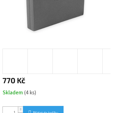
770 Kč
Měrná
Skladem
(4 ks)
cena:
Přidat do košíku