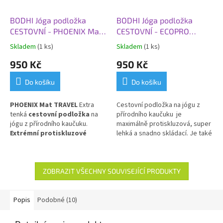
BODHI Jóga podložka
BODHI Jóga podložka
CESTOVNÍ - PHOENIX Mat
CESTOVNÍ - ECOPRO
TRAVEL Living Flower, 185
TRAVEL, 185x60x0,13 cm,
Skladem
(1 ks)
Skladem
(1 ks)
x 66 x 0,2 cm, bobule
šedá
950 Kč
950 Kč
Do košíku
Do košíku
PHOENIX Mat TRAVEL
Extra
Cestovní podložka na jógu z
tenká
cestovní podložka
na
přírodního kaučuku je
jógu z přírodního kaučuku.
maximálně protiskluzová, super
Extrémní protiskluzové
lehká a snadno skládací.
Je také
vlastnosti pro dynamickou
ideální jako protiskluzový a
jógu i na cestách.
Skladná,
hygienický kryt na vaši praxi v
eko-friendly a designová.
jógových studiích.
ZOBRAZIT VŠECHNY SOUVISEJÍCÍ PRODUKTY
Popis
Podobné (10)